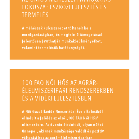
FÓKUSZA: ESZKÖZFEJLESZTÉS ÉS
TERMELÉS
A méhészek kulcsszerepet töltenek be a
mezőgazdaságban, és megfelelő támogatással
jelentősen javíthatják munkakörülményeiket,
valamint termelésük hatékonyságát.
100 FAO NŐI HŐS AZ AGRÁR-
ÉLELMISZERIPARI RENDSZEREKBEN
ÉS A VIDÉKFEJLESZTÉSBEN
A Női Gazdálkodók Nemzetközi Éve alkalmából
elindult a jelölés az első „100 FAO Női Hős”
elismerésre. Az évente átadott díj olyan nőket
ünnepel, akiknek munkássága valódi és pozitív
változást hoz az agrár-élelmiszeriparban.