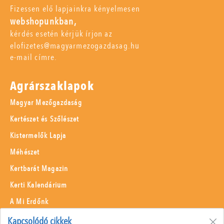
Fizessen elő lapjainkra kényelmesen
webshopunkban,
kérdés esetén kérjük írjon az
elofizetes@magyarmezogazdasag.hu
e-mail címre.
Agrárszaklapok
Magyar Mezőgazdaság
Kertészet és Szőlészet
Kistermelők Lapja
Méhészet
Kertbarát Magazin
Kerti Kalendárium
A Mi Erdőnk
Borászati Füzetek
Kapcsolódó cikkek