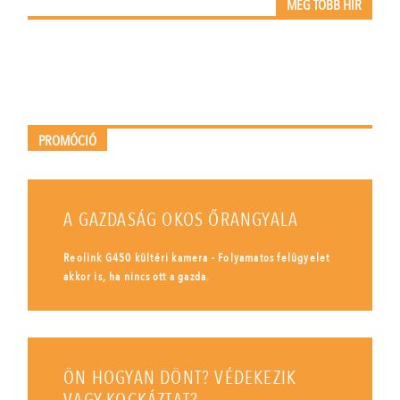
MÉG TÖBB HÍR
PROMÓCIÓ
A GAZDASÁG OKOS ŐRANGYALA
Reolink G450 kültéri kamera - Folyamatos felügyelet
akkor is, ha nincs ott a gazda.
ÖN HOGYAN DÖNT? VÉDEKEZIK