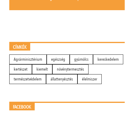
CÍMKÉK
Agrárminisztérium
egészség
gyümölcs
kereskedelem
kertészet
kiemelt
növénytermesztés
természetvédelem
állattenyésztés
élelmiszer
FACEBOOK