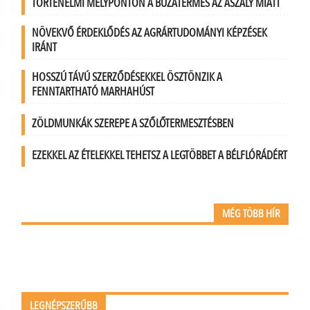
TÖRTÉNELMI MÉLYPONTON A BÚZATERMÉS AZ ASZÁLY MIATT
NÖVEKVŐ ÉRDEKLŐDÉS AZ AGRÁRTUDOMÁNYI KÉPZÉSEK
IRÁNT
HOSSZÚ TÁVÚ SZERZŐDÉSEKKEL ÖSZTÖNZIK A
FENNTARTHATÓ MARHAHÚST
ZÖLDMUNKÁK SZEREPE A SZŐLŐTERMESZTÉSBEN
EZEKKEL AZ ÉTELEKKEL TEHETSZ A LEGTÖBBET A BÉLFLÓRÁDÉRT
MÉG TÖBB HÍR
LEGNÉPSZERŰBB