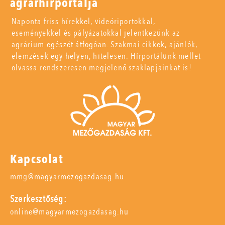
agrárhírportálja
Naponta friss hírekkel, videóriportokkal,
eseményekkel és pályázatokkal jelentkezünk az
agrárium egészét átfogóan. Szakmai cikkek, ajánlók,
elemzések egy helyen, hitelesen. Hírportálunk mellet
olvassa rendszeresen megjelenő szaklapjainkat is!
Kapcsolat
mmg@magyarmezogazdasag.hu
Szerkesztőség:
online@magyarmezogazdasag.hu