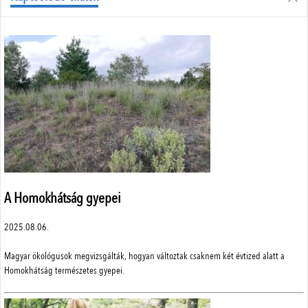
Állattenyésztés
Menü
Adatvédelem
Szerzői jogok
Impresszum
Médiaajánlat
Központi elérhetőségek
ÁSZF
A Homokhátság gyepei
2025.08.06.
A weboldalon a minőségi felhasználói élmény érdekében sütiket
Magyar ökológusok megvizsgálták, hogyan változtak csaknem két évtized alatt a
használunk.
SimplePay adattovábbítási nyilatkozat
Homokhátság természetes gyepei.
Részletek
Elfogad
© 2023 Magyar Mezőgazdaság Kft.