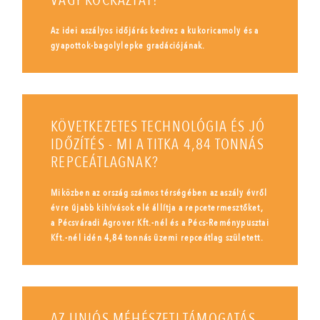
VAGY KOCKÁZTAT?
Az idei aszályos időjárás kedvez a kukoricamoly és a
gyapottok-bagolylepke gradációjának.
KÖVETKEZETES TECHNOLÓGIA ÉS JÓ
IDŐZÍTÉS - MI A TITKA 4,84 TONNÁS
REPCEÁTLAGNAK?
Miközben az ország számos térségében az aszály évről
évre újabb kihívások elé állítja a repcetermesztőket,
a Pécsváradi Agrover Kft.-nél és a Pécs-Reménypusztai
Kft.-nél idén 4,84 tonnás üzemi repceátlag született.
AZ UNIÓS MÉHÉSZETI TÁMOGATÁS