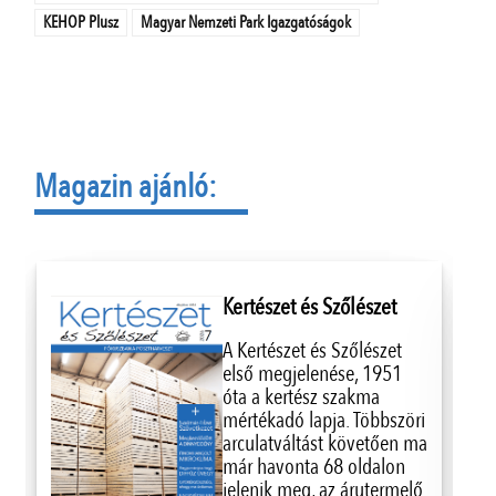
KEHOP Plusz
Magyar Nemzeti Park Igazgatóságok
Magazin ajánló:
Kertészet és Szőlészet
A Kertészet és Szőlészet
első megjelenése, 1951
óta a kertész szakma
mértékadó lapja. Többszöri
arculatváltást követően ma
már havonta 68 oldalon
jelenik meg, az árutermelő