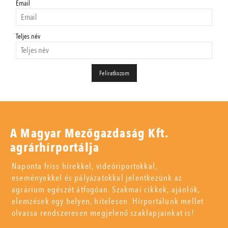
Email
Teljes név
A Magyar Mezőgazdaság Kft.
agrárhírportálja
Naponta friss hírekkel, videóriportokkal,
eseményekkel és pályázatokkal jelentkezünk az
agrárium egészét átfogóan. Szakmai cikkek, ajánlók,
elemzések egy helyen, hitelesen. Hírportálunk mellet
olvassa rendszeresen megjelenő szaklapjainkat is!