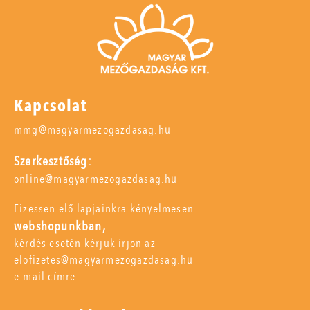
Kapcsolat
mmg@magyarmezogazdasag.hu
Szerkesztőség:
online@magyarmezogazdasag.hu
Fizessen elő lapjainkra kényelmesen
webshopunkban,
kérdés esetén kérjük írjon az
elofizetes@magyarmezogazdasag.hu
e-mail címre.