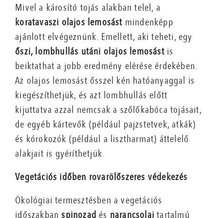
Mivel a károsító tojás alakban telel, a
koratavaszi olajos lemosást
mindenképp
ajánlott elvégeznünk. Emellett, aki teheti, egy
őszi, lombhullás utáni olajos lemosást
is
beiktathat a jobb eredmény elérése érdekében.
Az olajos lemosást ősszel kén hatóanyaggal is
kiegészíthetjük, és azt lombhullás előtt
kijuttatva azzal nemcsak a szőlőkabóca tojásait,
de egyéb kártevők (például pajzstetvek, atkák)
és kórokozók (például a lisztharmat) áttelelő
alakjait is gyéríthetjük.
Vegetációs időben rovarölőszeres védekezés
Ökológiai termesztésben a vegetációs
időszakban
spinozad
és
narancsolaj
tartalmú