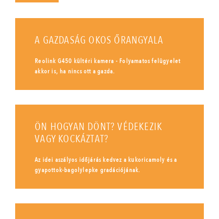
A GAZDASÁG OKOS ŐRANGYALA
Reolink G450 kültéri kamera - Folyamatos felügyelet
akkor is, ha nincs ott a gazda.
ÖN HOGYAN DÖNT? VÉDEKEZIK
VAGY KOCKÁZTAT?
Az idei aszályos időjárás kedvez a kukoricamoly és a
gyapottok-bagolylepke gradációjának.