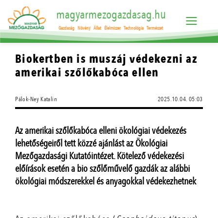
magyarmezogazdasag.hu
Gazdaság
Növény
Állat
Élelmiszer
Technológia
Természet
Biokertben is muszáj védekezni az
amerikai szőlőkabóca ellen
Pálok-Ney Katalin
2025.10.04. 05:03
Az amerikai szőlőkabóca elleni ökológiai védekezés
lehetőségeiről tett közzé ajánlást az Ökológiai
Mezőgazdasági Kutatóintézet. Kötelező védekezési
előírások esetén a bio szőlőművelő gazdák az alábbi
ökológiai módszerekkel és anyagokkal védekezhetnek