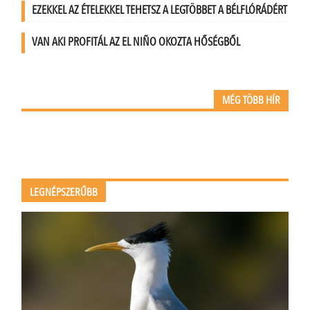
EZEKKEL AZ ÉTELEKKEL TEHETSZ A LEGTÖBBET A BÉLFLÓRÁDÉRT
VAN AKI PROFITÁL AZ EL NIÑO OKOZTA HŐSÉGBŐL
MÉG TÖBB HÍR
LEGNÉPSZERŰBB