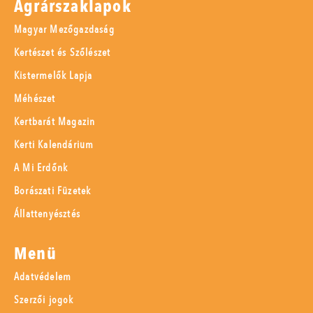
Agrárszaklapok
Magyar Mezőgazdaság
Kertészet és Szőlészet
Kistermelők Lapja
Méhészet
Kertbarát Magazin
Kerti Kalendárium
A Mi Erdőnk
Borászati Füzetek
Állattenyésztés
Menü
Adatvédelem
Szerzői jogok