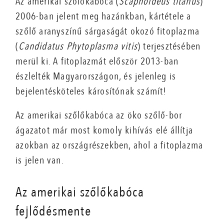
Az amerikai szőlőkabóca (
Scaphoideus titanus
)
2006-ban jelent meg hazánkban, kártétele a
szőlő aranyszínű sárgaságát okozó fitoplazma
(
Candidatus Phytoplasma vitis
) terjesztésében
merül ki. A fitoplazmát először 2013-ban
észlelték Magyarországon, és jelenleg is
bejelentésköteles károsítónak számít!
Az amerikai szőlőkabóca az öko szőlő-bor
ágazatot már most komoly kihívás elé állítja
azokban az országrészekben, ahol a fitoplazma
is jelen van.
Az amerikai szőlőkabóca
fejlődésmente