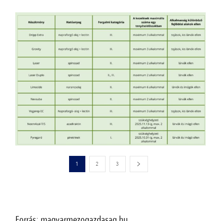
1
2
3
Forrás: magyarmezogazdasag.hu