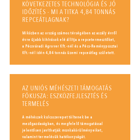
KÖVETKEZETES TECHNOLÓGIA ÉS JÓ
IDŐZÍTÉS - MI A TITKA 4,84 TONNÁS
REPCEÁTLAGNAK?
Miközben az ország számos térségében az aszály évről
évre újabb kihívások elé állítja a repcetermesztőket,
a Pécsváradi Agrover Kft.-nél és a Pécs-Reménypusztai
Kft.-nél idén 4,84 tonnás üzemi repceátlag született.
AZ UNIÓS MÉHÉSZETI TÁMOGATÁS
FÓKUSZA: ESZKÖZFEJLESZTÉS ÉS
TERMELÉS
A méhészek kulcsszerepet töltenek be a
mezőgazdaságban, és megfelelő támogatással
jelentősen javíthatják munkakörülményeiket,
valamint termelésük hatékonyságát.