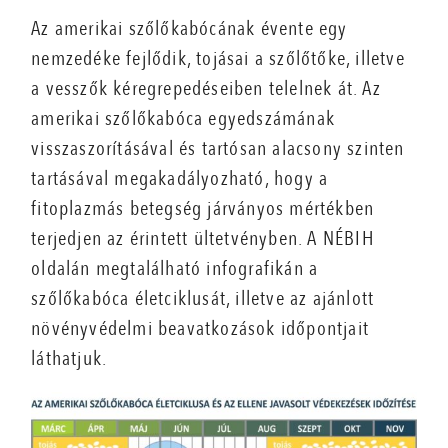
Az amerikai szőlőkabócának évente egy
nemzedéke fejlődik, tojásai a szőlőtőke, illetve
a vesszők kéregrepedéseiben telelnek át. Az
amerikai szőlőkabóca egyedszámának
visszaszorításával és tartósan alacsony szinten
tartásával megakadályozható, hogy a
fitoplazmás betegség járványos mértékben
terjedjen az érintett ültetvényben. A NÉBIH
oldalán megtalálható infografikán a
szőlőkabóca életciklusát, illetve az ajánlott
növényvédelmi beavatkozások időpontjait
láthatjuk.