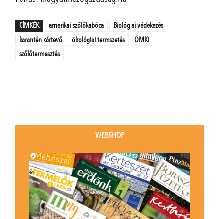
CÍMKÉK
amerikai szőlőkabóca
Biológiai védekezés
karantén kártevő
ökológiai termszetés
ÖMKi
szőlőtermesztés
WEBSHOP