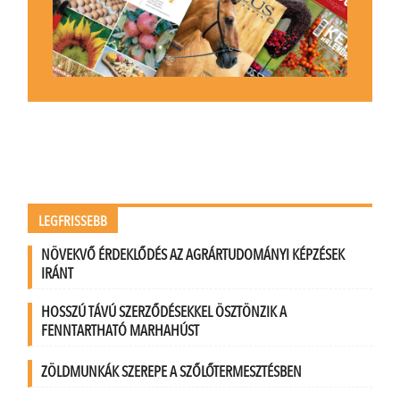
LEGFRISSEBB
NÖVEKVŐ ÉRDEKLŐDÉS AZ AGRÁRTUDOMÁNYI KÉPZÉSEK
IRÁNT
HOSSZÚ TÁVÚ SZERZŐDÉSEKKEL ÖSZTÖNZIK A
FENNTARTHATÓ MARHAHÚST
ZÖLDMUNKÁK SZEREPE A SZŐLŐTERMESZTÉSBEN