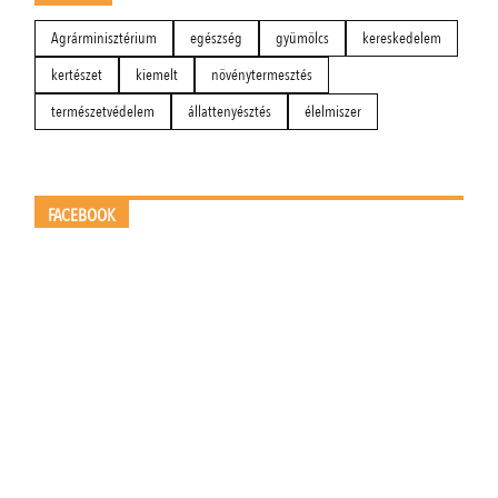
Agrárminisztérium
egészség
gyümölcs
kereskedelem
kertészet
kiemelt
növénytermesztés
természetvédelem
állattenyésztés
élelmiszer
FACEBOOK