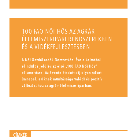
100 FAO NŐI HŐS AZ AGRÁR-
ÉLELMISZERIPARI RENDSZEREKBEN
ÉS A VIDÉKFEJLESZTÉSBEN
A Női Gazdálkodók Nemzetközi Éve alkalmából
elindult a jelölés az első „100 FAO Női Hős”
elismerésre. Az évente átadott díj olyan nőket
ünnepel, akiknek munkássága valódi és pozitív
változást hoz az agrár-élelmiszeriparban.
CÍMKÉK