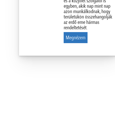
és a közjólét szolgálói is
egyben, akik nap mint nap
azon munkálkodnak, hogy
területükön összehangolják
az erdő eme hármas
rendeltetését.
Megnézem