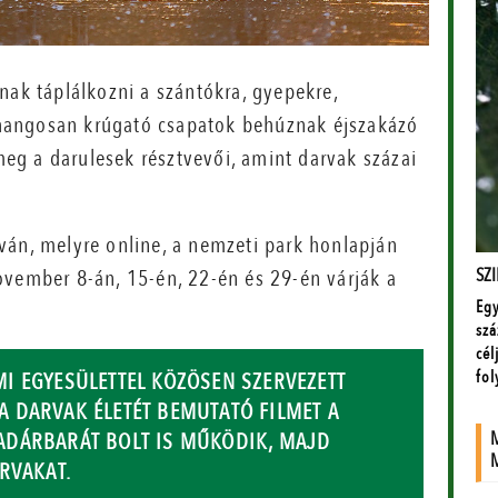
nak táplálkozni a szántókra, gyepekre,
hangosan krúgató csapatok behúznak éjszakázó
 meg a darulesek résztvevői, amint darvak százai
ván, melyre online, a nemzeti park honlapján
ovember 8-án, 15-én, 22-én és 29-én várják a
I EGYESÜLETTEL KÖZÖSEN SZERVEZETT
 DARVAK ÉLETÉT BEMUTATÓ FILMET A
ADÁRBARÁT BOLT IS MŰKÖDIK, MAJD
RVAKAT.