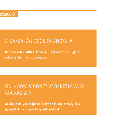
PROMÓCIÓ
A GAZDASÁG OKOS ŐRANGYALA
Reolink G450 kültéri kamera - Folyamatos felügyelet
akkor is, ha nincs ott a gazda.
ÖN HOGYAN DÖNT? VÉDEKEZIK VAGY
KOCKÁZTAT?
Az idei aszályos időjárás kedvez a kukoricamoly és a
gyapottok-bagolylepke gradációjának.