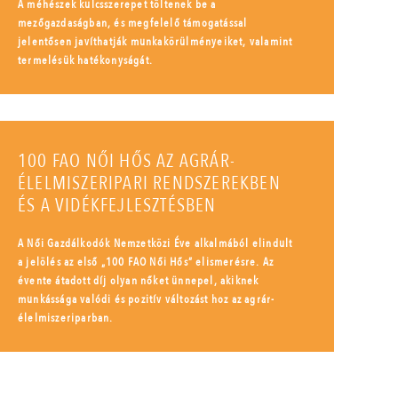
A méhészek kulcsszerepet töltenek be a
mezőgazdaságban, és megfelelő támogatással
jelentősen javíthatják munkakörülményeiket, valamint
termelésük hatékonyságát.
100 FAO NŐI HŐS AZ AGRÁR-
ÉLELMISZERIPARI RENDSZEREKBEN
ÉS A VIDÉKFEJLESZTÉSBEN
A Női Gazdálkodók Nemzetközi Éve alkalmából elindult
a jelölés az első „100 FAO Női Hős” elismerésre. Az
évente átadott díj olyan nőket ünnepel, akiknek
munkássága valódi és pozitív változást hoz az agrár-
élelmiszeriparban.