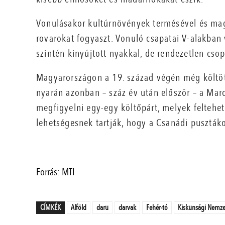
Vonulásakor kultúrnövények termésével és magv
rovarokat fogyaszt. Vonuló csapatai V-alakban
szintén kinyújtott nyakkal, de rendezetlen cso
Magyarországon a 19. század végén még költött
nyarán azonban – száz év után először – a Mar
megfigyelni egy-egy költőpárt, melyek feltehe
lehetségesnek tartják, hogy a Csanádi pusztáko
Forrás: MTI
CÍMKÉK
Alföld
daru
darvak
Fehér-tó
Kiskunsági Nemzet