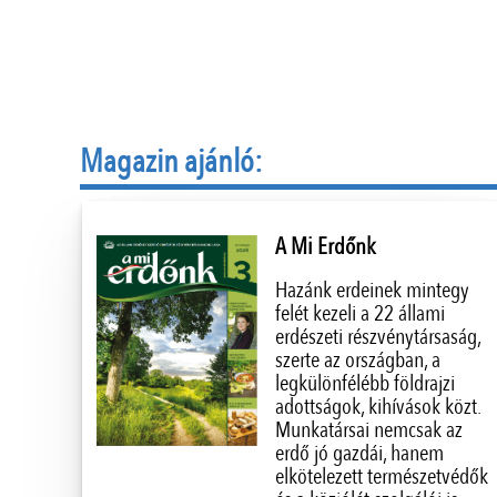
Magazin ajánló:
A Mi Erdőnk
Hazánk erdeinek mintegy
felét kezeli a 22 állami
erdészeti részvénytársaság,
szerte az országban, a
legkülönfélébb földrajzi
adottságok, kihívások közt.
Munkatársai nemcsak az
erdő jó gazdái, hanem
elkötelezett természetvédők