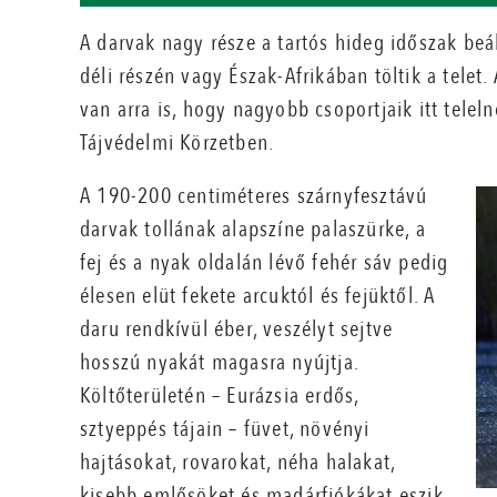
A darvak nagy része a tartós hideg időszak be
déli részén vagy Észak-Afrikában töltik a tele
van arra is, hogy nagyobb csoportjaik itt telel
Tájvédelmi Körzetben.
A 190-200 centiméteres szárnyfesztávú
darvak tollának alapszíne palaszürke, a
fej és a nyak oldalán lévő fehér sáv pedig
élesen elüt fekete arcuktól és fejüktől. A
daru rendkívül éber, veszélyt sejtve
hosszú nyakát magasra nyújtja.
Költőterületén – Eurázsia erdős,
sztyeppés tájain – füvet, növényi
hajtásokat, rovarokat, néha halakat,
kisebb emlősöket és madárfiókákat eszik.