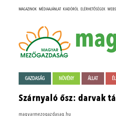
MAGAZINOK
MÉDIAAJÁNLAT
KIADÓRÓL
ELÉRHETŐSÉGEK
WEB
mag
GAZDASÁG
NÖVÉNY
ÁLLAT
É
Szárnyaló ősz: darvak tá
magyarmezogazdasag.hu