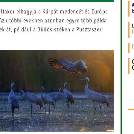
álltakor elhagyja a Kárpát-medencét és Európa
t. Az utóbbi években azonban egyre több példa
nek át, például a Büdös-széken a Pusztaszeri