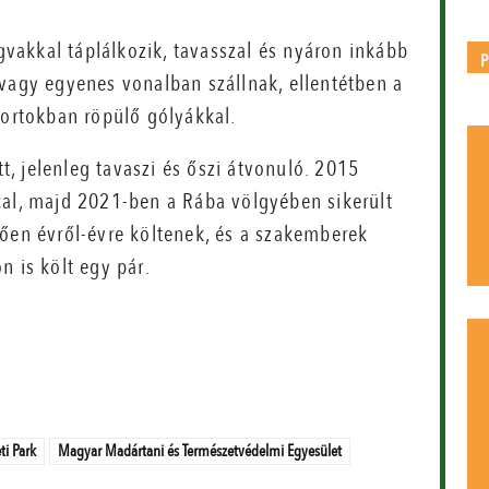
akkal táplálkozik, tavasszal és nyáron inkább
 vagy egyenes vonalban szállnak, ellentétben a
portokban röpülő gólyákkal.
, jelenleg tavaszi és őszi átvonuló. 2015
cal, majd 2021-ben a Rába völgyében sikerült
tően évről-évre költenek, és a szakemberek
n is költ egy pár.
i Park
Magyar Madártani és Természetvédelmi Egyesület