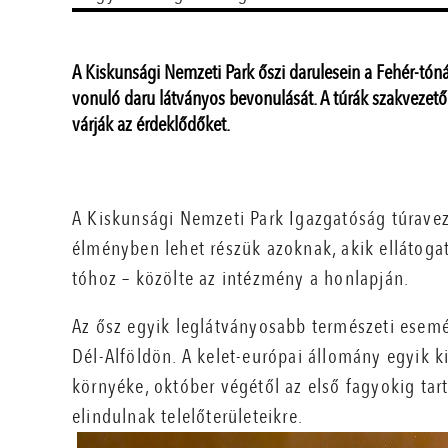
A Kiskunsági Nemzeti Park őszi darulesein a Fehér-tóná
vonuló daru látványos bevonulását. A túrák szakvezető
várják az érdeklődőket.
A Kiskunsági Nemzeti Park Igazgatóság túravez
élményben lehet részük azoknak, akik ellátogat
tóhoz – közölte az intézmény a honlapján.
Az ősz egyik leglátványosabb természeti esemé
Dél-Alföldön. A kelet-európai állomány egyik k
környéke, október végétől az első fagyokig ta
elindulnak telelőterületeikre.