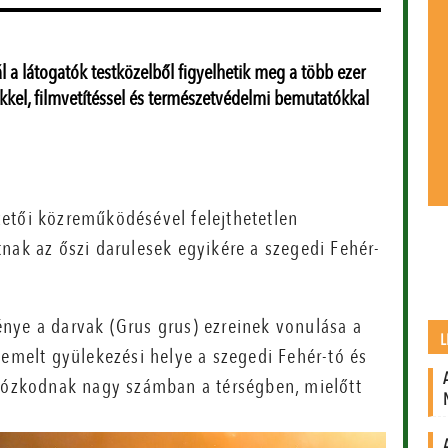
l a látogatók testközelből figyelhetik meg a több ezer
kkel, filmvetítéssel és természetvédelmi bemutatókkal
etői közreműködésével felejthetetlen
nak az őszi darulesek egyikére a szegedi Fehér-
nye a darvak (Grus grus) ezreinek vonulása a
L
iemelt gyülekezési helye a szegedi Fehér-tó és
rtózkodnak nagy számban a térségben, mielőtt