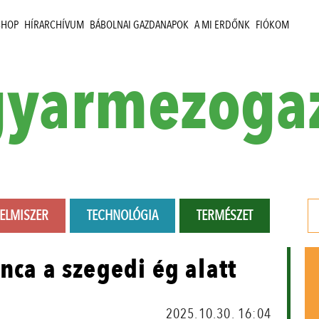
SHOP
HÍRARCHÍVUM
BÁBOLNAI GAZDANAPOK
A MI ERDŐNK
FIÓKOM
yarmezoga
LELMISZER
TECHNOLÓGIA
TERMÉSZET
nca a szegedi ég alatt
2025.10.30. 16:04