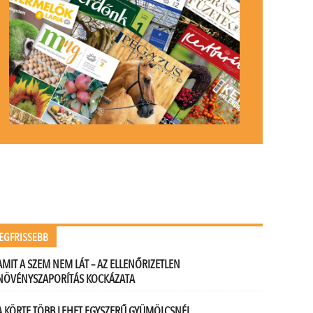
EGFRISSEBB
AMIT A SZEM NEM LÁT – AZ ELLENŐRIZETLEN
NÖVÉNYSZAPORÍTÁS KOCKÁZATA
A KÖRTE TÖBB LEHET EGYSZERŰ GYÜMÖLCSNÉL