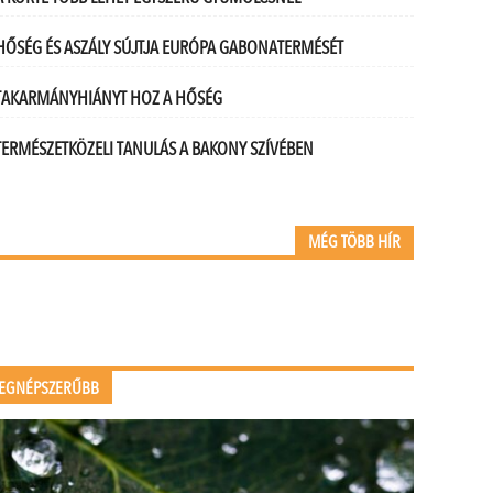
HŐSÉG ÉS ASZÁLY SÚJTJA EURÓPA GABONATERMÉSÉT
TAKARMÁNYHIÁNYT HOZ A HŐSÉG
TERMÉSZETKÖZELI TANULÁS A BAKONY SZÍVÉBEN
MÉG TÖBB HÍR
EGNÉPSZERŰBB