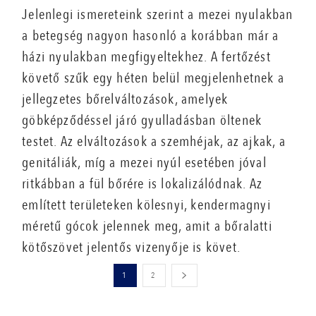
Jelenlegi ismereteink szerint a mezei nyulakban
a betegség nagyon hasonló a korábban már a
házi nyulakban megfigyeltekhez. A fertőzést
követő szűk egy héten belül megjelenhetnek a
jellegzetes bőrelváltozások, amelyek
göbképződéssel járó gyulladásban öltenek
testet. Az elváltozások a szemhéjak, az ajkak, a
genitáliák, míg a mezei nyúl esetében jóval
ritkábban a fül bőrére is lokalizálódnak. Az
említett területeken kölesnyi, kendermagnyi
méretű gócok jelennek meg, amit a bőralatti
kötőszövet jelentős vizenyője is követ.
1
2