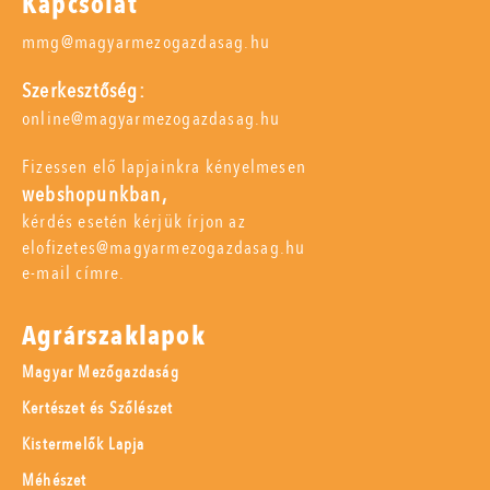
Kapcsolat
mmg@magyarmezogazdasag.hu
Szerkesztőség:
online@magyarmezogazdasag.hu
Fizessen elő lapjainkra kényelmesen
webshopunkban,
kérdés esetén kérjük írjon az
elofizetes@magyarmezogazdasag.hu
e-mail címre.
Agrárszaklapok
Magyar Mezőgazdaság
Kertészet és Szőlészet
Kistermelők Lapja
Méhészet