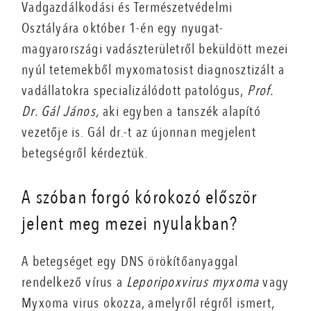
Vadgazdálkodási és Természetvédelmi
Osztályára október 1-én egy nyugat-
magyarországi vadászterületről beküldött mezei
nyúl tetemekből myxomatosist diagnosztizált a
vadállatokra specializálódott patológus,
Prof.
Dr. Gál János,
aki egyben a tanszék alapító
vezetője is. Gál dr.-t az újonnan megjelent
betegségről kérdeztük.
A szóban forgó kórokozó először
jelent meg mezei nyulakban?
A betegséget egy DNS örökítőanyaggal
rendelkező vírus a
Leporipoxvirus myxoma
vagy
Myxoma virus okozza, amelyről régről ismert,