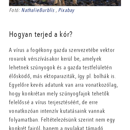
Fotó:
NathalieBurblis
,
Pixabay
Hogyan terjed a kór?
A vírus a fogékony gazda szervezetébe vektor
rovarok vérszívásakor kerül be, amelyek
lehetnek szúnyogok és a gazda testfelületén
élősködő, más ektoparaziták, így pl. bolhák is.
Egyelőre kevés adatunk van arra vonatkozólag,
hogy konkrétan mely szúnyogfajok tehetők
felelőssé a vírus terjesztéséért, de erre
vonatkozóan intenzív kutatásaink vannak
folyamatban. Feltételezésünk szerint nem egy
konkrét fajról, hanem a nyulakat támadó