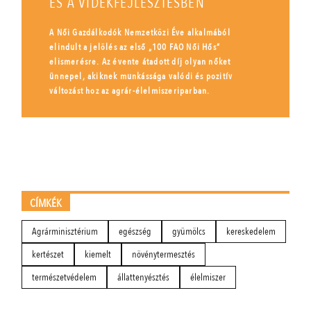
ÉS A VIDÉKFEJLESZTÉSBEN
A Női Gazdálkodók Nemzetközi Éve alkalmából
elindult a jelölés az első „100 FAO Női Hős”
elismerésre. Az évente átadott díj olyan nőket
ünnepel, akiknek munkássága valódi és pozitív
változást hoz az agrár-élelmiszeriparban.
CÍMKÉK
Agrárminisztérium
egészség
gyümölcs
kereskedelem
kertészet
kiemelt
növénytermesztés
természetvédelem
állattenyésztés
élelmiszer