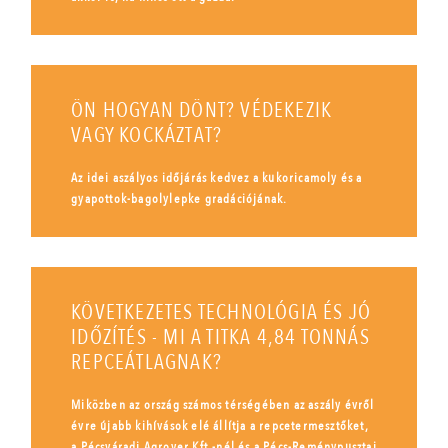
ÖN HOGYAN DÖNT? VÉDEKEZIK
VAGY KOCKÁZTAT?
Az idei aszályos időjárás kedvez a kukoricamoly és a
gyapottok-bagolylepke gradációjának.
KÖVETKEZETES TECHNOLÓGIA ÉS JÓ
IDŐZÍTÉS - MI A TITKA 4,84 TONNÁS
REPCEÁTLAGNAK?
Miközben az ország számos térségében az aszály évről
évre újabb kihívások elé állítja a repcetermesztőket,
a Pécsváradi Agrover Kft.-nél és a Pécs-Reménypusztai