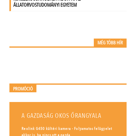
MÉG TÖBB HÍR
PROMÓCIÓ
A GAZDASÁG OKOS ŐRANGYALA
Reolink G450 kültéri kamera - Folyamatos felügyelet
akkor is, ha nincs ott a gazda.