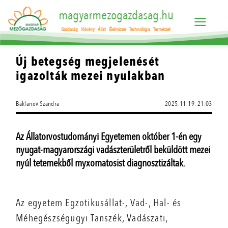
magyarmezogazdasag.hu
Gazdaság
Növény
Állat
Élelmiszer
Technológia
Természet
Új betegség megjelenését
igazolták mezei nyulakban
Baklanov Szandra
2025.11.19. 21:03
Az Állatorvostudományi Egyetemen október 1-én egy
nyugat-magyarországi vadászterületről beküldött mezei
nyúl tetemekből myxomatosist diagnosztizáltak.
Az egyetem Egzotikusállat-, Vad-, Hal- és
Méhegészségügyi Tanszék, Vadászati,