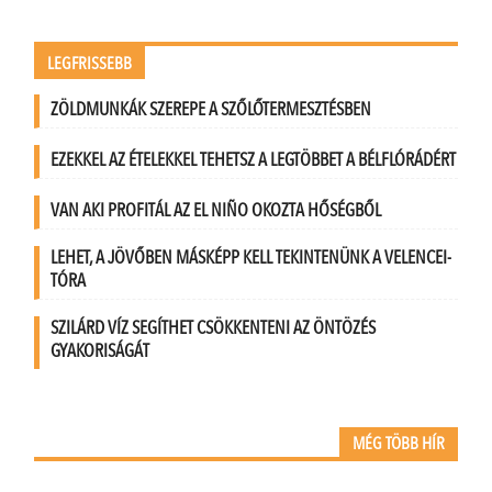
LEGFRISSEBB
ZÖLDMUNKÁK SZEREPE A SZŐLŐTERMESZTÉSBEN
EZEKKEL AZ ÉTELEKKEL TEHETSZ A LEGTÖBBET A BÉLFLÓRÁDÉRT
VAN AKI PROFITÁL AZ EL NIÑO OKOZTA HŐSÉGBŐL
LEHET, A JÖVŐBEN MÁSKÉPP KELL TEKINTENÜNK A VELENCEI-
TÓRA
SZILÁRD VÍZ SEGÍTHET CSÖKKENTENI AZ ÖNTÖZÉS
GYAKORISÁGÁT
MÉG TÖBB HÍR