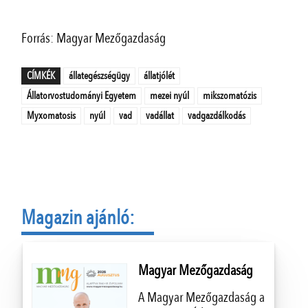
Forrás: Magyar Mezőgazdaság
CÍMKÉK
állategészségügy
állatjólét
Állatorvostudományi Egyetem
mezei nyúl
mikszomatózis
Myxomatosis
nyúl
vad
vadállat
vadgazdálkodás
Magazin ajánló:
Magyar Mezőgazdaság
A Magyar Mezőgazdaság a