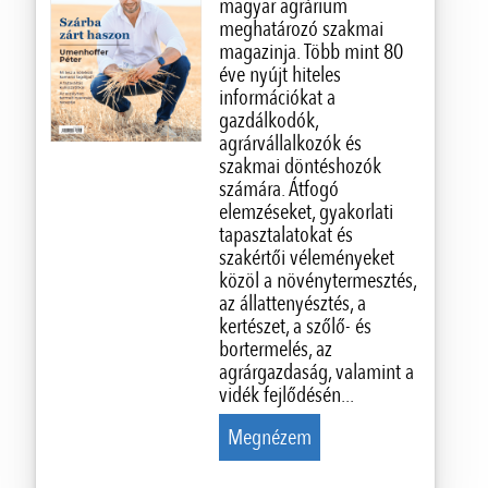
magyar agrárium
meghatározó szakmai
magazinja. Több mint 80
éve nyújt hiteles
információkat a
gazdálkodók,
agrárvállalkozók és
szakmai döntéshozók
számára. Átfogó
elemzéseket, gyakorlati
tapasztalatokat és
szakértői véleményeket
közöl a növénytermesztés,
az állattenyésztés, a
kertészet, a szőlő- és
bortermelés, az
agrárgazdaság, valamint a
vidék fejlődésén...
Megnézem