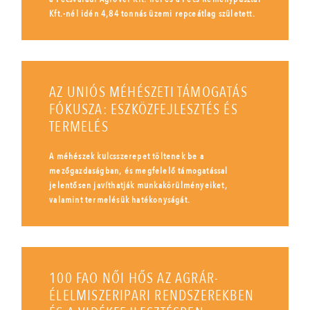
Kft.-nél idén 4,84 tonnás üzemi repceátlag született.
AZ UNIÓS MÉHÉSZETI TÁMOGATÁS
FÓKUSZA: ESZKÖZFEJLESZTÉS ÉS
TERMELÉS
A méhészek kulcsszerepet töltenek be a
mezőgazdaságban, és megfelelő támogatással
jelentősen javíthatják munkakörülményeiket,
valamint termelésük hatékonyságát.
100 FAO NŐI HŐS AZ AGRÁR-
ÉLELMISZERIPARI RENDSZEREKBEN