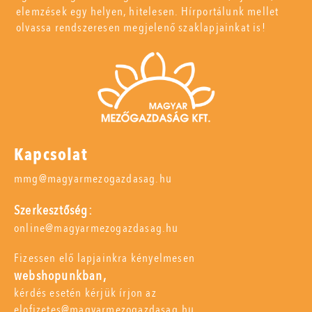
elemzések egy helyen, hitelesen. Hírportálunk mellet
olvassa rendszeresen megjelenő szaklapjainkat is!
Kapcsolat
mmg@magyarmezogazdasag.hu
Szerkesztőség:
online@magyarmezogazdasag.hu
Fizessen elő lapjainkra kényelmesen
webshopunkban,
kérdés esetén kérjük írjon az
elofizetes@magyarmezogazdasag.hu