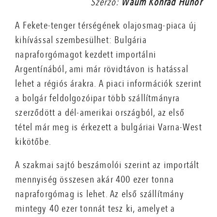
Szerző:
Waum Konrád Hunor
A Fekete-tenger térségének olajosmag-piaca új
kihívással szembesülhet: Bulgária
napraforgómagot kezdett importálni
Argentínából, ami már rövidtávon is hatással
lehet a régiós árakra. A piaci információk szerint
a bolgár feldolgozóipar több szállítmányra
szerződött a dél-amerikai országból, az első
tétel már meg is érkezett a bulgáriai Varna-West
kikötőbe.
A szakmai sajtó beszámolói szerint az importált
mennyiség összesen akár 400 ezer tonna
napraforgómag is lehet. Az első szállítmány
mintegy 40 ezer tonnát tesz ki, amelyet a