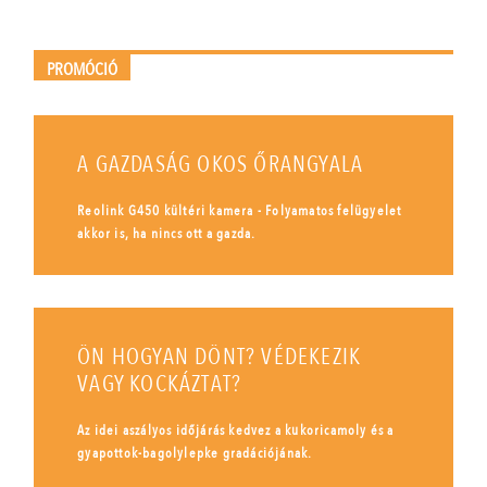
PROMÓCIÓ
A GAZDASÁG OKOS ŐRANGYALA
Reolink G450 kültéri kamera - Folyamatos felügyelet
akkor is, ha nincs ott a gazda.
ÖN HOGYAN DÖNT? VÉDEKEZIK
VAGY KOCKÁZTAT?
Az idei aszályos időjárás kedvez a kukoricamoly és a
gyapottok-bagolylepke gradációjának.