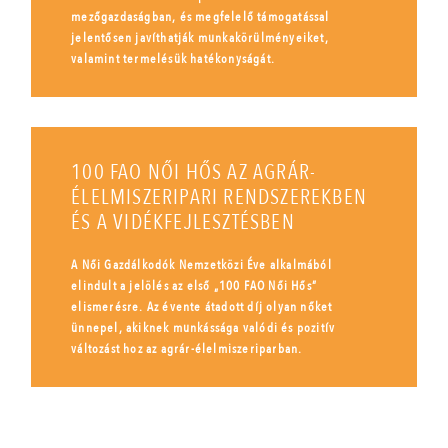
mezőgazdaságban, és megfelelő támogatással
jelentősen javíthatják munkakörülményeiket,
valamint termelésük hatékonyságát.
100 FAO NŐI HŐS AZ AGRÁR-
ÉLELMISZERIPARI RENDSZEREKBEN
ÉS A VIDÉKFEJLESZTÉSBEN
A Női Gazdálkodók Nemzetközi Éve alkalmából
elindult a jelölés az első „100 FAO Női Hős”
elismerésre. Az évente átadott díj olyan nőket
ünnepel, akiknek munkássága valódi és pozitív
változást hoz az agrár-élelmiszeriparban.