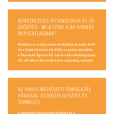
KÖVETKEZETES TECHNOLÓGIA ÉS JÓ
IDŐZÍTÉS - MI A TITKA 4,84 TONNÁS
REPCEÁTLAGNAK?
Miközben az ország számos térségében az aszály évről
évre újabb kihívások elé állítja a repcetermesztőket,
a Pécsváradi Agrover Kft.-nél és a Pécs-Reménypusztai
Kft.-nél idén 4,84 tonnás üzemi repceátlag született.
AZ UNIÓS MÉHÉSZETI TÁMOGATÁS
FÓKUSZA: ESZKÖZFEJLESZTÉS ÉS
TERMELÉS
A méhészek kulcsszerepet töltenek be a