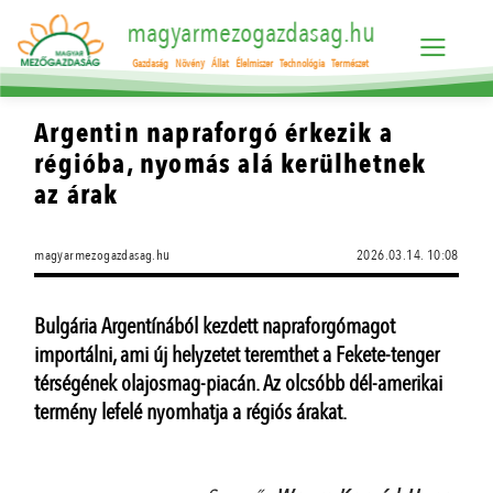
magyarmezogazdasag.hu
Gazdaság
Növény
Állat
Élelmiszer
Technológia
Természet
Argentin napraforgó érkezik a
régióba, nyomás alá kerülhetnek
az árak
magyarmezogazdasag.hu
2026.03.14. 10:08
Bulgária Argentínából kezdett napraforgómagot
importálni, ami új helyzetet teremthet a Fekete-tenger
térségének olajosmag-piacán. Az olcsóbb dél-amerikai
termény lefelé nyomhatja a régiós árakat.