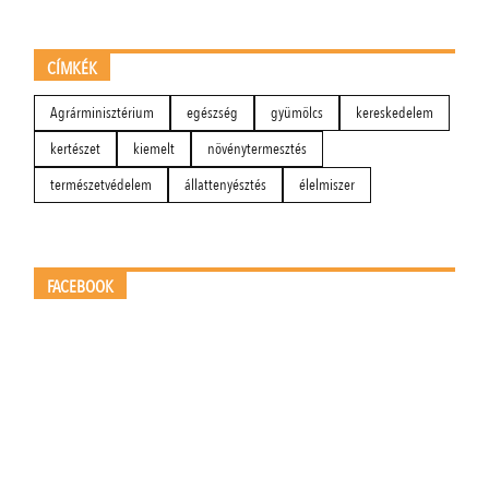
CÍMKÉK
Agrárminisztérium
egészség
gyümölcs
kereskedelem
kertészet
kiemelt
növénytermesztés
természetvédelem
állattenyésztés
élelmiszer
FACEBOOK