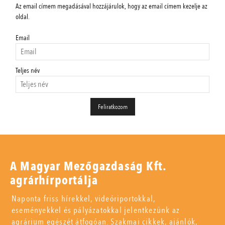
Az email címem megadásával hozzájárulok, hogy az email címem kezelje az
oldal.
Email
Teljes név
A Magyar Mezőgazdaság Kft.
agrárhírportálja
Naponta friss hírekkel, videóriportokkal,
eseményekkel és pályázatokkal jelentkezünk az
agrárium egészét átfogóan. Szakmai cikkek, ajánlók,