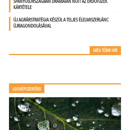
SPANYOLORSZÁGBAN DRÁMAIAN NŐTT AZ ERDŐTÜZEK
KÁRTÉTELE
ÚJ AGRÁRSTRATÉGIA KÉSZÜL A TELJES ÉLELMISZERLÁNC
ÚJRAGONDOLÁSÁVAL
MÉG TÖBB HÍR
LEGNÉPSZERŰBB