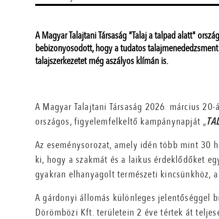
A Magyar Talajtani Társaság "Talaj a talpad alatt" or
bebizonyosodott, hogy a tudatos talajmenededzsment és
talajszerkezetet még aszályos klímán is.
A Magyar Talajtani Társaság 2026. március 20
országos, figyelemfelkeltő kampánynapját „
TAL
Az eseménysorozat, amely idén több mint 30 he
ki, hogy a szakmát és a laikus érdeklődőket e
gyakran elhanyagolt természeti kincsünkhöz, a
A gárdonyi állomás különleges jelentőséggel b
Dörömbözi Kft. területein 2 éve tértek át teljes