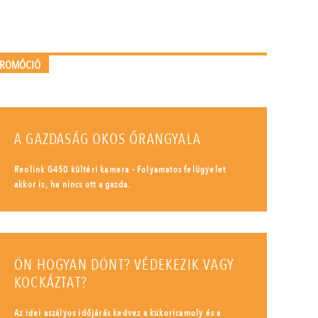
PROMÓCIÓ
A GAZDASÁG OKOS ŐRANGYALA
Reolink G450 kültéri kamera - Folyamatos felügyelet
akkor is, ha nincs ott a gazda.
ÖN HOGYAN DÖNT? VÉDEKEZIK VAGY
KOCKÁZTAT?
Az idei aszályos időjárás kedvez a kukoricamoly és a