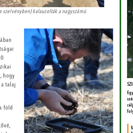
a szelvényben) kalauzolták a nagyszámú
rában
tságai
70
zikai
a, hogy
a talaj
a föld
tővé,