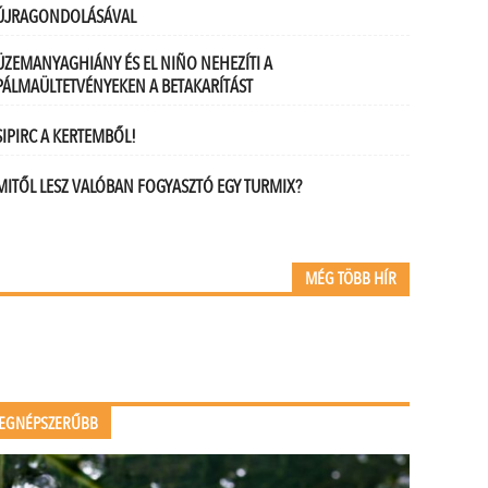
ÚJRAGONDOLÁSÁVAL
ÜZEMANYAGHIÁNY ÉS EL NIÑO NEHEZÍTI A
PÁLMAÜLTETVÉNYEKEN A BETAKARÍTÁST
SIPIRC A KERTEMBŐL!
MITŐL LESZ VALÓBAN FOGYASZTÓ EGY TURMIX?
MÉG TÖBB HÍR
EGNÉPSZERŰBB