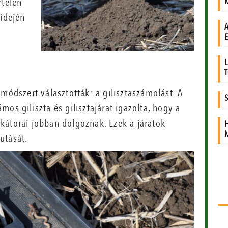
rtelen
 idején
módszert választották: a gilisztaszámolást. A
os giliszta és gilisztajárat igazolta, hogy a
kátorai jobban dolgoznak. Ezek a járatok
jutását.