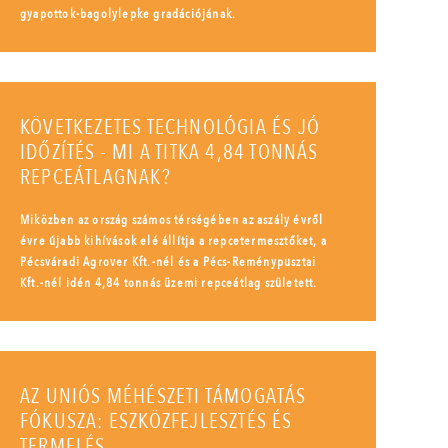
gyapottok-bagolylepke gradációjának.
KÖVETKEZETES TECHNOLÓGIA ÉS JÓ
IDŐZÍTÉS - MI A TITKA 4,84 TONNÁS
REPCEÁTLAGNAK?
Miközben az ország számos térségében az aszály évről
évre újabb kihívások elé állítja a repcetermesztőket, a
Pécsváradi Agrover Kft.-nél és a Pécs-Reménypusztai
Kft.-nél idén 4,84 tonnás üzemi repceátlag született.
AZ UNIÓS MÉHÉSZETI TÁMOGATÁS
FÓKUSZA: ESZKÖZFEJLESZTÉS ÉS
TERMELÉS