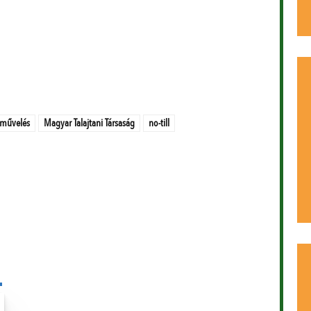
ajművelés
Magyar Talajtani Társaság
no-till