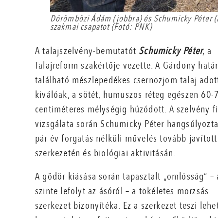
Dörömbözi Ádám (jobbra) és Schumicky Péter (
szakmai csapatot (Fotó: PNK)
A talajszelvény-bemutatót
Schumicky Péter
, a
Talajreform szakértője vezette. A Gárdony hatá
található mészlepedékes csernozjom talaj adot
kiválóak, a sötét, humuszos réteg egészen 60-
centiméteres mélységig húzódott. A szelvény fi
vizsgálata során Schumicky Péter hangsúlyozt
pár év forgatás nélküli művelés tovább javított 
szerkezetén és biológiai aktivitásán.
A gödör kiásása során tapasztalt „omlósság” – 
szinte lefolyt az ásóról – a tökéletes morzsás
szerkezet bizonyítéka. Ez a szerkezet teszi lehe