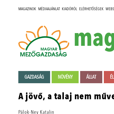
MAGAZINOK
MÉDIAAJÁNLAT
KIADÓRÓL
ELÉRHETŐSÉGEK
WEB
mag
GAZDASÁG
NÖVÉNY
ÁLLAT
É
A jövő, a talaj nem műv
Pálok-Ney Katalin