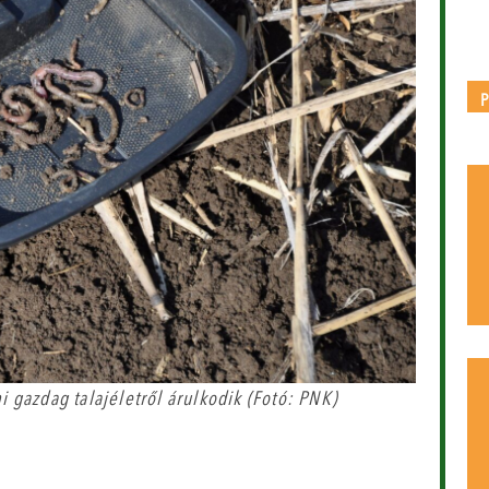
i gazdag talajéletről árulkodik (Fotó: PNK)