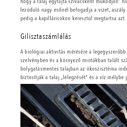
hogy a talaj egyfajta szivacsként működjön: hi
lezúduló nagy esőnél befogadja a vizet, aszály
pedig a kapillárisokon keresztül megtartsa azt.
Gilisztaszámlálás
A biológiai aktivitás mérésére a legegyszerűbb 
szelvényben és a környező mintákban talált szám
bolygatásmentes talajban az ökoszisztéma indi
biztosítják a talaj „lélegzését” és a víz mélybe 