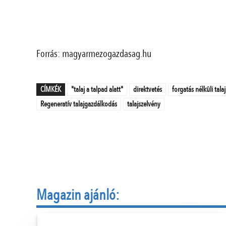
Forrás: magyarmezogazdasag.hu
CÍMKÉK
"talaj a talpad alatt"
direktvetés
forgatás nélküli tal
Regeneratív talajgazdálkodás
talajszelvény
Magazin ajánló: