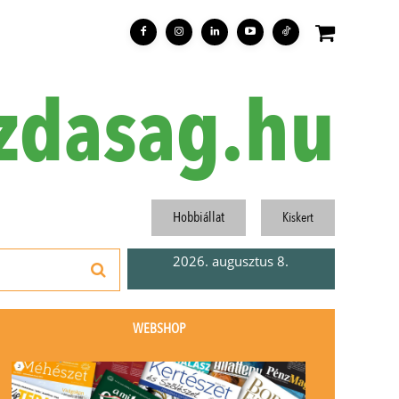
zdasag.hu
Hobbiállat
Kiskert
2026. augusztus 8.
WEBSHOP