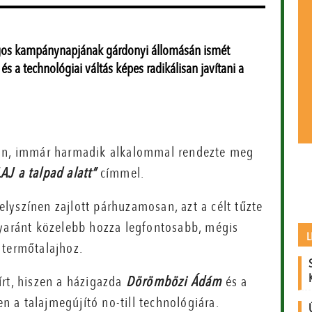
szágos kampánynapjának gárdonyi állomásán ismét
 a technológiai váltás képes radikálisan javítani a
-án, immár harmadik alkalommal rendezte meg
AJ a talpad alatt”
címmel.
lyszínen zajlott párhuzamosan, azt a célt tűzte
gyaránt közelebb hozza legfontosabb, mégis
L
 termőtalajhoz.
írt, hiszen a házigazda
Dörömbözi Ádám
és a
en a talajmegújító no-till technológiára.