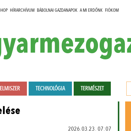
SHOP
HÍRARCHÍVUM
BÁBOLNAI GAZDANAPOK
A MI ERDŐNK
FIÓKOM
yarmezoga
LELMISZER
TECHNOLÓGIA
TERMÉSZET
elése
2026.03.23. 07:07