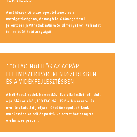
A méhészek kulcsszerepet töltenek be a
mezőgazdaságban, és megfelelő támogatással
jelentősen javíthatják munkakörülményeiket, valamint
termelésük hatékonyságát.
100 FAO NŐI HŐS AZ AGRÁR-
ÉLELMISZERIPARI RENDSZEREKBEN
ÉS A VIDÉKFEJLESZTÉSBEN
A Női Gazdálkodók Nemzetközi Éve alkalmából elindult
a jelölés az első „100 FAO Női Hős” elismerésre. Az
évente átadott díj olyan nőket ünnepel, akiknek
munkássága valódi és pozitív változást hoz az agrár-
élelmiszeriparban.