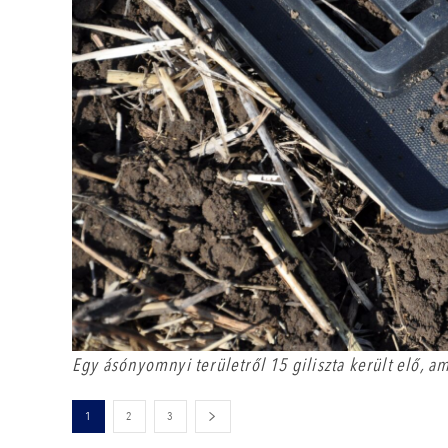
Egy ásónyomnyi területről 15 giliszta került elő, am
1
2
3