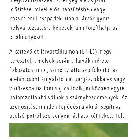
megszámlálásával. A lényeg a vizsgálat
időzítése, mivel erős napsütésben vagy
közvetlenül csapadék után a lárvák gyors
helyváltoztatásra képesek, ami torzíthatja az
eredményeket.
A kártevő öt lárvastádiumon (L1-L5) megy
keresztül, amelyek során a lárvák mérete
fokozatosan nő, színe az áttetsző fehértől az
elefántcsont árnyalaton át sárgás, okkeres vagy
vörösesbarna tónusig változik, miközben egyre
határozottabbá válnak a szárnykezdemények. Az
azonosítást minden fejlődési alaknál segíti az
utolsó potrohszelvényen látható két fekete folt.