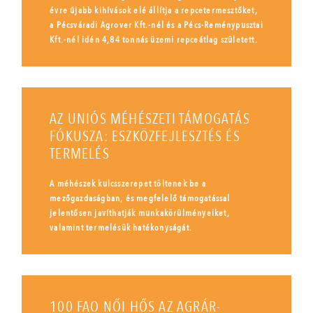
évre újabb kihívások elé állítja a repcetermesztőket,
a Pécsváradi Agrover Kft.-nél és a Pécs-Reménypusztai
Kft.-nél idén 4,84 tonnás üzemi repceátlag született.
AZ UNIÓS MÉHÉSZETI TÁMOGATÁS
FÓKUSZA: ESZKÖZFEJLESZTÉS ÉS
TERMELÉS
A méhészek kulcsszerepet töltenek be a
mezőgazdaságban, és megfelelő támogatással
jelentősen javíthatják munkakörülményeiket,
valamint termelésük hatékonyságát.
100 FAO NŐI HŐS AZ AGRÁR-