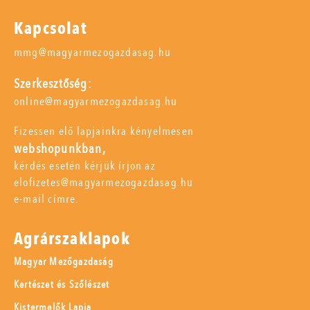
Kapcsolat
mmg@magyarmezogazdasag.hu
Szerkesztőség:
online@magyarmezogazdasag.hu
Fizessen elő lapjainkra kényelmesen
webshopunkban,
kérdés esetén kérjük írjon az
elofizetes@magyarmezogazdasag.hu
e-mail címre.
Agrárszaklapok
Magyar Mezőgazdaság
Kertészet és Szőlészet
Kistermelők Lapja