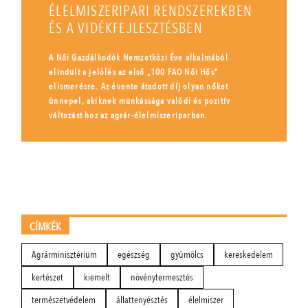
ÉLELMISZERIPARI RENDSZEREKBEN
ÉS A VIDÉKFEJLESZTÉSBEN
A Női Gazdálkodók Nemzetközi Éve alkalmából
elindult a jelölés az első „100 FAO Női Hős”
elismerésre. Az évente átadott díj olyan nőket
ünnepel, akiknek munkássága valódi és pozitív
változást hoz az agrár-élelmiszeriparban.
CÍMKÉK
Agrárminisztérium
egészség
gyümölcs
kereskedelem
kertészet
kiemelt
növénytermesztés
természetvédelem
állattenyésztés
élelmiszer