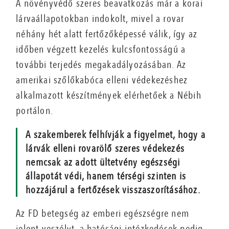
A növényvédő szeres beavatkozás már a korai
lárvaállapotokban indokolt, mivel a rovar
néhány hét alatt fertőzőképessé válik, így az
időben végzett kezelés kulcsfontosságú a
további terjedés megakadályozásában. Az
amerikai szőlőkabóca elleni védekezéshez
alkalmazott készítmények elérhetőek a Nébih
portálon.
A szakemberek felhívják a figyelmet, hogy a
lárvák elleni rovarölő szeres védekezés
nemcsak az adott ültetvény egészségi
állapotát védi, hanem térségi szinten is
hozzájárul a fertőzések visszaszorításához.
Az FD betegség az emberi egészségre nem
jelent veszélyt, a hatósági intézkedések pedig