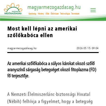
magyarmezogazdasag.hu
Gazdaság
Növény
Állat
Élelmiszer
Technológia
Természet
Most kell lépni az amerikai
szőlőkabóca ellen
magyarmezogazdasag.hu
2026.05.15. 09:04
Az amerikai szőlőkabóca a súlyos károkat okozó szőlő
aranyszínű sárgaság betegséget okozó fitoplazma (FD)
fő terjesztője.
A Nemzeti Élelmiszerlánc-biztonsági Hivatal
(Nébih) felhívja a figyelmet, hogy a betegség