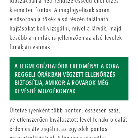
időszakban a heti rendszerességű ellenőrzés
kiemelten fontos. A megfigyelések során
elsősorban a tőkék alsó részén található
hajtásokat kell vizsgálni, mivel a lárvák, majd
később a nimfák is jellemzően az alsó levelek
fonákján vannak.
A LEGMEGBÍZHATÓBB EREDMÉNYT A KORA
REGGELI ÓRÁKBAN VÉGZETT ELLENŐRZÉS
BIZTOSÍTJA, AMIKOR A ROVAROK MÉG
KEVÉSBÉ MOZGÉKONYAK.
Ültetvényenként több ponton, összesen száz,
véletlenszerűen kiválasztott levél fonáki oldalát
érdemes átvizsgálni, az egyedek pontos