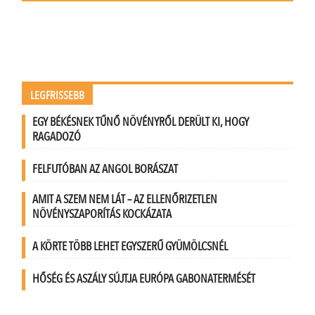
LEGFRISSEBB
EGY BÉKÉSNEK TŰNŐ NÖVÉNYRŐL DERÜLT KI, HOGY
RAGADOZÓ
FELFUTÓBAN AZ ANGOL BORÁSZAT
AMIT A SZEM NEM LÁT – AZ ELLENŐRIZETLEN
NÖVÉNYSZAPORÍTÁS KOCKÁZATA
A KÖRTE TÖBB LEHET EGYSZERŰ GYÜMÖLCSNÉL
HŐSÉG ÉS ASZÁLY SÚJTJA EURÓPA GABONATERMÉSÉT