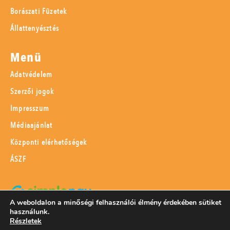
Borászati Füzetek
Állattenyésztés
Menü
Adatvédelem
Szerzői jogok
Impresszum
Médiaajánlat
Központi elérhetőségek
ÁSZF
A weboldalon a minőségi felhasználói élmény érdekében sütiket
használunk.
SimplePay adattovábbítási nyilatkozat
Részletek