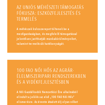
AZ UNIÓS MÉHÉSZETI TÁMOGATÁS
FÓKUSZA: ESZKÖZFEJLESZTÉS ÉS
TERMELÉS
A méhészek kulcsszerepet töltenek be a
mezőgazdaságban, és megfelelő támogatással
jelentősen javíthatják munkakörülményeiket,
valamint termelésük hatékonyságát.
100 FAO NŐI HŐS AZ AGRÁR-
ÉLELMISZERIPARI RENDSZEREKBEN
ÉS A VIDÉKFEJLESZTÉSBEN
A Női Gazdálkodók Nemzetközi Éve alkalmából
elindult a jelölés az első „100 FAO Női Hős”
elismerésre. Az évente átadott díj olyan nőket