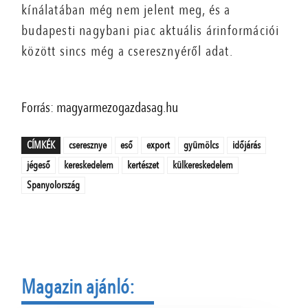
kínálatában még nem jelent meg, és a
budapesti nagybani piac aktuális árinformációi
között sincs még a cseresznyéről adat.
Forrás: magyarmezogazdasag.hu
CÍMKÉK
cseresznye
eső
export
gyümölcs
időjárás
jégeső
kereskedelem
kertészet
külkereskedelem
Spanyolország
Magazin ajánló: