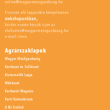
online@magyarmezogazdasag.hu
Fizessen elő lapjainkra kényelmesen
webshopunkban,
kérdés esetén kérjük írjon az
elofizetes@magyarmezogazdasag.hu
e-mail címre.
Agrárszaklapok
Magyar Mezőgazdaság
Kertészet és Szőlészet
Kistermelők Lapja
Méhészet
Kertbarát Magazin
Kerti Kalendárium
A Mi Erdőnk