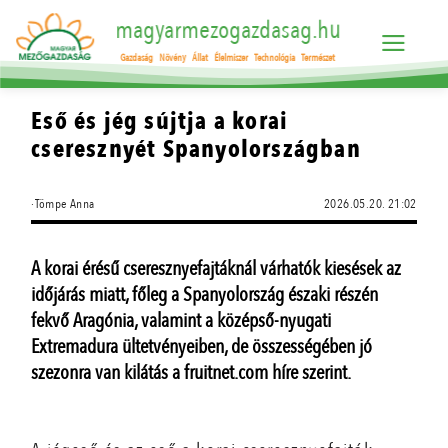
magyarmezogazdasag.hu
Gazdaság
Növény
Állat
Élelmiszer
Technológia
Természet
Eső és jég sújtja a korai
cseresznyét Spanyolországban
·Tömpe Anna
2026.05.20. 21:02
A korai érésű cseresznyefajtáknál várhatók kiesések az
időjárás miatt, főleg a Spanyolország északi részén
fekvő Aragónia, valamint a középső-nyugati
Extremadura ültetvényeiben, de összességében jó
szezonra van kilátás a fruitnet.com híre szerint.