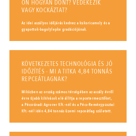
ÖN HOGYAN DÖNT? VÉDEKEZIK
VAGY KOCKÁZTAT?
Az idei aszályos időjárás kedvez a kukoricamoly és a
gyapottok-bagolylepke gradációjának.
KÖVETKEZETES TECHNOLÓGIA ÉS JÓ
IDŐZÍTÉS - MI A TITKA 4,84 TONNÁS
REPCEÁTLAGNAK?
Miközben az ország számos térségében az aszály évről
évre újabb kihívások elé állítja a repcetermesztőket,
a Pécsváradi Agrover Kft.-nél és a Pécs-Reménypusztai
Kft.-nél idén 4,84 tonnás üzemi repceátlag született.