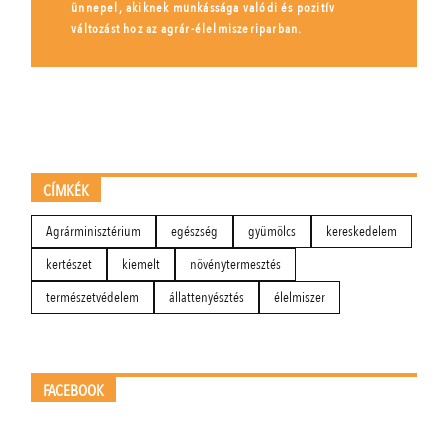
ünnepel, akiknek munkássága valódi és pozitív
változást hoz az agrár-élelmiszeriparban.
CÍMKÉK
Agrárminisztérium
egészség
gyümölcs
kereskedelem
kertészet
kiemelt
növénytermesztés
természetvédelem
állattenyésztés
élelmiszer
FACEBOOK