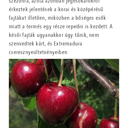
szezonra, azóta azonban jégesőkárokról
érkeztek jelentések a korai és középérésű
fajtákat illetően, miközben a bőséges esők
miatt a termés egy része repedni is kezdett. A
késői fajták ugyanakkor úgy tűnik, nem
szenvedtek kárt, és Extremadura
cseresznyeültetvényeiben