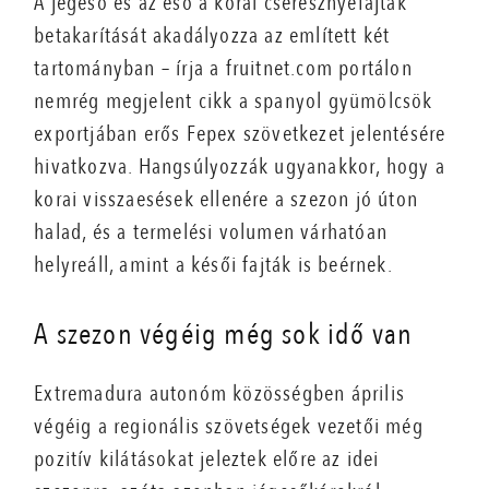
A jégeső és az eső a korai cseresznyefajták
betakarítását akadályozza az említett két
tartományban – írja a fruitnet.com portálon
nemrég megjelent cikk a spanyol gyümölcsök
exportjában erős Fepex szövetkezet jelentésére
hivatkozva. Hangsúlyozzák ugyanakkor, hogy a
korai visszaesések ellenére a szezon jó úton
halad, és a termelési volumen várhatóan
helyreáll, amint a késői fajták is beérnek.
A szezon végéig még sok idő van
Extremadura autonóm közösségben április
végéig a regionális szövetségek vezetői még
pozitív kilátásokat jeleztek előre az idei