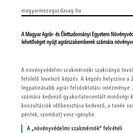
magyarmezogazdasag.hu
A Magyar Agrár- és Élettudományi Egyetem Növényvéde
lehetőséget nyújt agrárszakemberek számára növényv
A növényvédelmi szakmérnöki szakirányú továb
felölelő levelező képzés. A képzés helyszíne a
legpatinásabb agrár-felsőoktatási intézménye
számára kedvező gyakorlatorientált minőségi ké
konzultációk időbeosztása kedvező, a tanév so
péntek, szombat) vesz igénybe.
A „növényvédelmi szakmérnök” felvételi