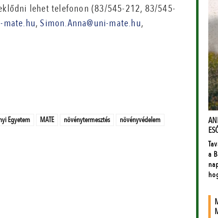
deklődni lehet telefonon (83/545-212, 83/545-
i-mate.hu
,
Simon.Anna@uni-mate.hu
,
nyi Egyetem
MATE
növénytermesztés
növényvédelem