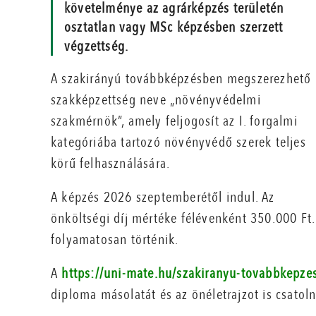
követelménye az agrárképzés területén
osztatlan vagy MSc képzésben szerzett
végzettség.
A szakirányú továbbképzésben megszerezhető
szakképzettség neve „növényvédelmi
szakmérnök”, amely feljogosít az I. forgalmi
kategóriába tartozó növényvédő szerek teljes
körű felhasználására.
A képzés 2026 szeptemberétől indul. Az
önköltségi díj mértéke félévenként 350.000 Ft.
folyamatosan történik.
A
https://uni-mate.hu/szakiranyu-tovabbkepze
diploma másolatát és az önéletrajzot is csatol