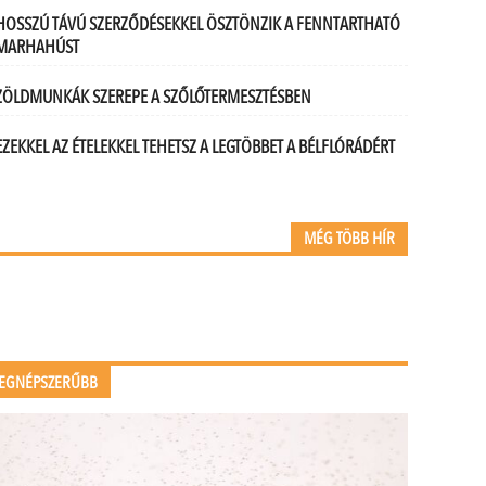
HOSSZÚ TÁVÚ SZERZŐDÉSEKKEL ÖSZTÖNZIK A FENNTARTHATÓ
MARHAHÚST
ZÖLDMUNKÁK SZEREPE A SZŐLŐTERMESZTÉSBEN
EZEKKEL AZ ÉTELEKKEL TEHETSZ A LEGTÖBBET A BÉLFLÓRÁDÉRT
MÉG TÖBB HÍR
EGNÉPSZERŰBB