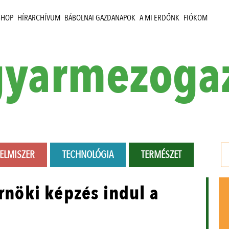
SHOP
HÍRARCHÍVUM
BÁBOLNAI GAZDANAPOK
A MI ERDŐNK
FIÓKOM
yarmezoga
LELMISZER
TECHNOLÓGIA
TERMÉSZET
nöki képzés indul a