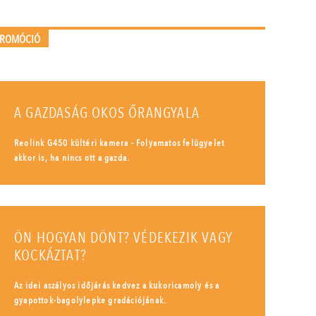
PROMÓCIÓ
A GAZDASÁG OKOS ŐRANGYALA
Reolink G450 kültéri kamera - Folyamatos felügyelet
akkor is, ha nincs ott a gazda.
ÖN HOGYAN DÖNT? VÉDEKEZIK VAGY
KOCKÁZTAT?
Az idei aszályos időjárás kedvez a kukoricamoly és a
gyapottok-bagolylepke gradációjának.