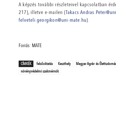
A képzés további részleteivel kapcsolatban ér
217), illetve e-mailen (
Takacs.Andras.Peter@un
felveteli.georgikon@uni-mate.hu
).
Forrás: MATE
CÍMKÉK
felsőoktatás
Keszthely
Magyar Agrár- és Élettudomá
növényvédelmi szakmérnök