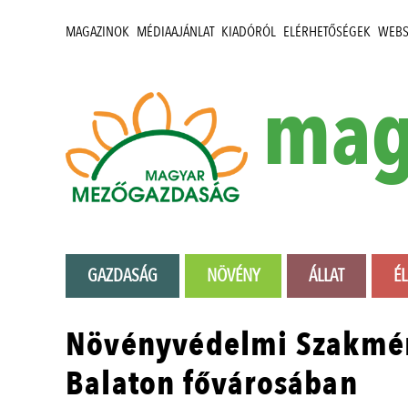
MAGAZINOK
MÉDIAAJÁNLAT
KIADÓRÓL
ELÉRHETŐSÉGEK
WEB
mag
GAZDASÁG
NÖVÉNY
ÁLLAT
É
Növényvédelmi Szakmér
Balaton fővárosában