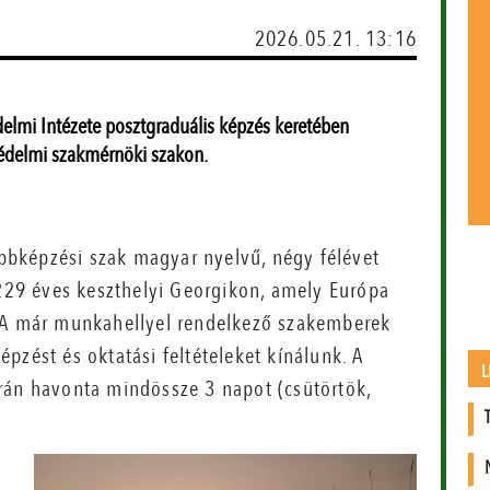
2026.05.21. 13:16
lmi Intézete posztgraduális képzés keretében
édelmi szakmérnöki szakon.
bképzési szak magyar nyelvű, négy félévet
 229 éves keszthelyi Georgikon, amely Európa
. A már munkahellyel rendelkező szakemberek
pzést és oktatási feltételeket kínálunk. A
L
rán havonta mindössze 3 napot (csütörtök,