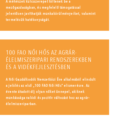
A méhészek kulcsszerepet töltenek be a
mezőgazdaságban, és megfelelő támogatással
jelentősen javíthatják munkakörülményeiket, valamint
termelésük hatékonyságát.
100 FAO NŐI HŐS AZ AGRÁR-
ÉLELMISZERIPARI RENDSZEREKBEN
ÉS A VIDÉKFEJLESZTÉSBEN
A Női Gazdálkodók Nemzetközi Éve alkalmából elindult
a jelölés az első „100 FAO Női Hős” elismerésre. Az
évente átadott díj olyan nőket ünnepel, akiknek
munkássága valódi és pozitív változást hoz az agrár-
élelmiszeriparban.