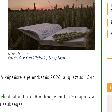
Illusztráció
Fotó:
Yev Onikiichuk
,
Unsplash
 A képzésre a jelentkezés 2026. augusztus 15-ig
L
sek
oldalon történő online jelentkezési laphoz a
ni szükséges.