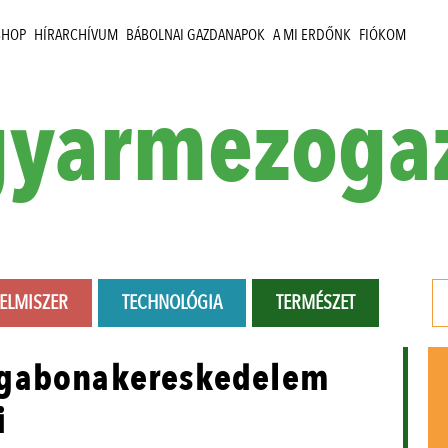
SHOP
HÍRARCHÍVUM
BÁBOLNAI GAZDANAPOK
A MI ERDŐNK
FIÓKOM
yarmezoga
LELMISZER
TECHNOLÓGIA
TERMÉSZET
 gabonakereskedelem
i