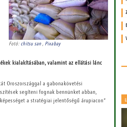
Fotó:
chitsu san
,
Pixabay
ékek kialakításában, valamint az ellátási lánc
atát Oroszországgal a gabonakövetési
eszítések segíteni fognak bennünket abban,
 képességet a stratégiai jelentőségű árupiacon”
L