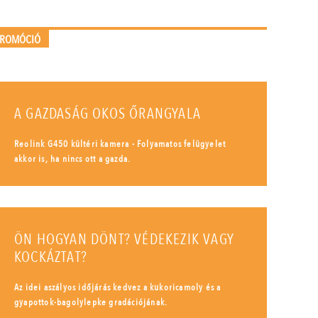
PROMÓCIÓ
A GAZDASÁG OKOS ŐRANGYALA
Reolink G450 kültéri kamera - Folyamatos felügyelet
akkor is, ha nincs ott a gazda.
ÖN HOGYAN DÖNT? VÉDEKEZIK VAGY
KOCKÁZTAT?
Az idei aszályos időjárás kedvez a kukoricamoly és a
gyapottok-bagolylepke gradációjának.