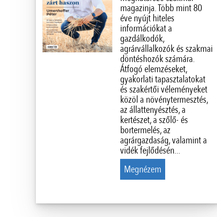
magazinja. Több mint 80
éve nyújt hiteles
információkat a
gazdálkodók,
agrárvállalkozók és szakmai
döntéshozók számára.
Átfogó elemzéseket,
gyakorlati tapasztalatokat
és szakértői véleményeket
közöl a növénytermesztés,
az állattenyésztés, a
kertészet, a szőlő- és
bortermelés, az
agrárgazdaság, valamint a
vidék fejlődésén...
Megnézem