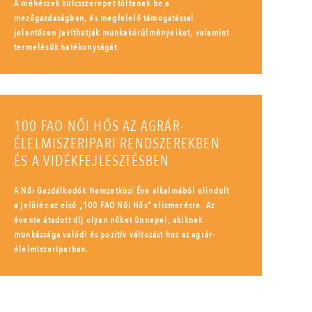
A méhészek kulcsszerepet töltenek be a
mezőgazdaságban, és megfelelő támogatással
jelentősen javíthatják munkakörülményeiket, valamint
termelésük hatékonyságát.
100 FAO NŐI HŐS AZ AGRÁR-
ÉLELMISZERIPARI RENDSZEREKBEN
ÉS A VIDÉKFEJLESZTÉSBEN
A Női Gazdálkodók Nemzetközi Éve alkalmából elindult
a jelölés az első „100 FAO Női Hős” elismerésre. Az
évente átadott díj olyan nőket ünnepel, akiknek
munkássága valódi és pozitív változást hoz az agrár-
élelmiszeriparban.