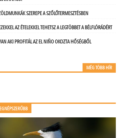
ZÖLDMUNKÁK SZEREPE A SZŐLŐTERMESZTÉSBEN
EZEKKEL AZ ÉTELEKKEL TEHETSZ A LEGTÖBBET A BÉLFLÓRÁDÉRT
VAN AKI PROFITÁL AZ EL NIÑO OKOZTA HŐSÉGBŐL
MÉG TÖBB HÍR
EGNÉPSZERŰBB