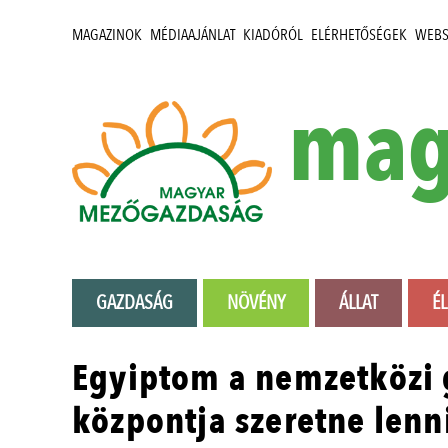
MAGAZINOK
MÉDIAAJÁNLAT
KIADÓRÓL
ELÉRHETŐSÉGEK
WEB
mag
GAZDASÁG
NÖVÉNY
ÁLLAT
É
Egyiptom a nemzetközi
központja szeretne lenn