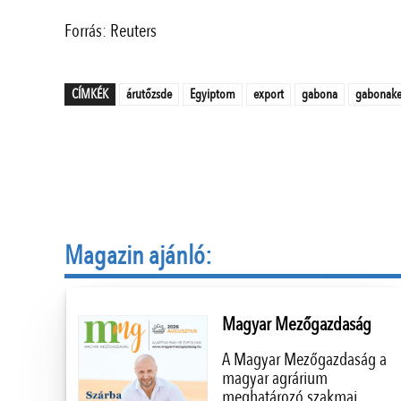
Forrás: Reuters
CÍMKÉK
árutőzsde
Egyiptom
export
gabona
gabonake
Magazin ajánló:
Magyar Mezőgazdaság
A Magyar Mezőgazdaság a
magyar agrárium
meghatározó szakmai