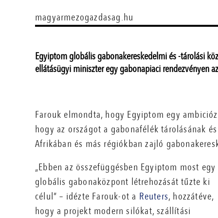
magyarmezogazdasag.hu
Egyiptom globális gabonakereskedelmi és -tárolási köz
ellátásügyi miniszter egy gabonapiaci rendezvényen az
Farouk elmondta, hogy Egyiptom egy ambiciózu
hogy az országot a gabonafélék tárolásának és
Afrikában és más régiókban zajló gabonakeres
„Ebben az összefüggésben Egyiptom most egy
globális gabonaközpont létrehozását tűzte ki
célul” – idézte Farouk-ot a
Reuters
, hozzátéve,
hogy a projekt modern silókat, szállítási