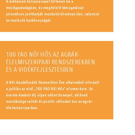
A méhészek kulcsszerepet töltenek be a
mezőgazdaságban, és megfelelő támogatással
jelentősen javíthatják munkakörülményeiket, valamint
termelésük hatékonyságát.
100 FAO NŐI HŐS AZ AGRÁR-
ÉLELMISZERIPARI RENDSZEREKBEN
ÉS A VIDÉKFEJLESZTÉSBEN
A Női Gazdálkodók Nemzetközi Éve alkalmából elindult
a jelölés az első „100 FAO Női Hős” elismerésre. Az
évente átadott díj olyan nőket ünnepel, akiknek
munkássága valódi és pozitív változást hoz az agrár-
élelmiszeriparban.