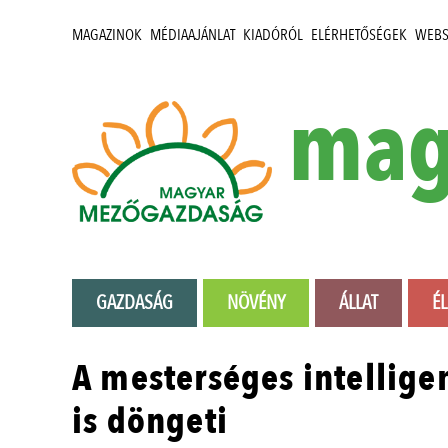
MAGAZINOK
MÉDIAAJÁNLAT
KIADÓRÓL
ELÉRHETŐSÉGEK
WEB
mag
GAZDASÁG
NÖVÉNY
ÁLLAT
É
A mesterséges intellige
is döngeti