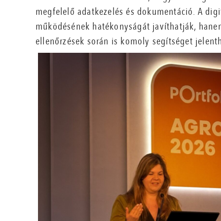
megfelelő adatkezelés és dokumentáció. A dig
működésének hatékonyságát javíthatják, hanem 
ellenőrzések során is komoly segítséget jelent