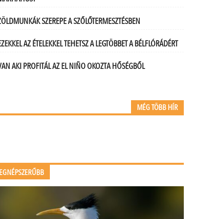
ZÖLDMUNKÁK SZEREPE A SZŐLŐTERMESZTÉSBEN
EZEKKEL AZ ÉTELEKKEL TEHETSZ A LEGTÖBBET A BÉLFLÓRÁDÉRT
VAN AKI PROFITÁL AZ EL NIÑO OKOZTA HŐSÉGBŐL
MÉG TÖBB HÍR
EGNÉPSZERŰBB