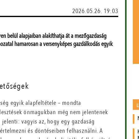
2026.05.26. 19:03
éven belül alapjaiban alakíthatja át a mezőgazdaság
shozatal hamarosan a versenyképes gazdálkodás egyik
hetőségek
ség egyik alapfeltétele – mondta
L
fejlesztések önmagukban még nem jelentenek
ég jelenti: vagyis az, hogy egy gazdaság
értelmezni és döntéseiben felhasználni. A