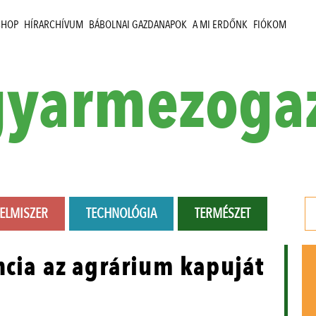
SHOP
HÍRARCHÍVUM
BÁBOLNAI GAZDANAPOK
A MI ERDŐNK
FIÓKOM
yarmezoga
LELMISZER
TECHNOLÓGIA
TERMÉSZET
ncia az agrárium kapuját