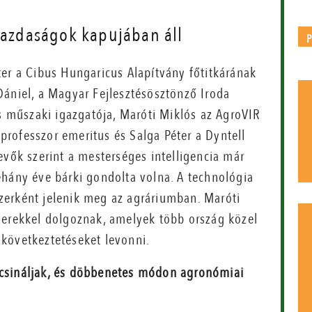
gazdaságok kapujában áll
ter a Cibus Hungaricus Alapítvány főtitkárának
Dániel, a Magyar Fejlesztésösztönző Iroda
ls műszaki igazgatója, Maróti Miklós az AgroVIR
rofesszor emeritus és Salga Péter a Dyntell
evők szerint a mesterséges intelligencia már
éhány éve bárki gondolta volna. A technológia
zerként jelenik meg az agráriumban. Maróti
zerekkel dolgoznak, amelyek több ország közel
következtetéseket levonni.
t csináljak, és döbbenetes módon agronómiai