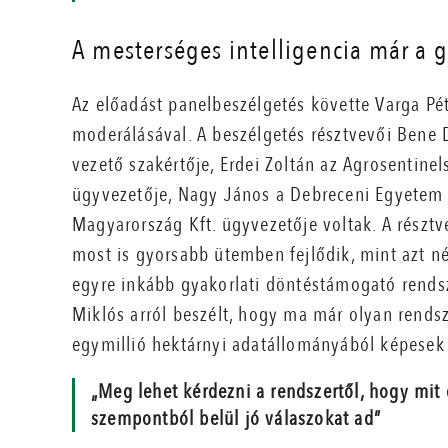
A mesterséges intelligencia már a 
Az előadást panelbeszélgetés követte Varga Pé
moderálásával. A beszélgetés résztvevői Bene 
vezető szakértője, Erdei Zoltán az Agrosentine
ügyvezetője, Nagy János a Debreceni Egyetem p
Magyarország Kft. ügyvezetője voltak. A résztv
most is gyorsabb ütemben fejlődik, mint azt n
egyre inkább gyakorlati döntéstámogató rends
Miklós arról beszélt, hogy ma már olyan rends
egymillió hektárnyi adatállományából képesek 
„Meg lehet kérdezni a rendszertől, hogy mi
szempontból belül jó válaszokat ad”