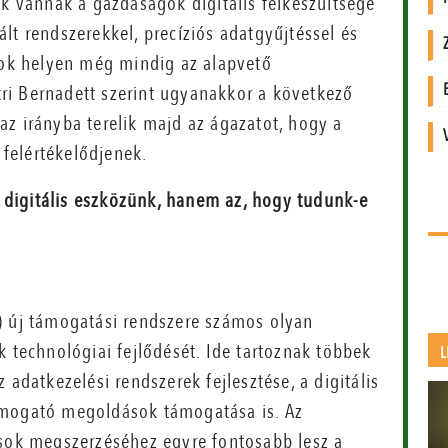
vannak a gazdaságok digitális felkészültsége
lt rendszerekkel, precíziós adatgyűjtéssel és
 sok helyen még mindig az alapvető
etri Bernadett szerint ugyanakkor a következő
z irányba terelik majd az ágazatot, hogy a
 felértékelődjenek.
 digitális eszközünk, hanem az, hogy tudunk-e
) új támogatási rendszere számos olyan
k technológiai fejlődését. Ide tartoznak többek
L
 adatkezelési rendszerek fejlesztése, a digitális
ámogató megoldások támogatása is. Az
ások megszerzéséhez egyre fontosabb lesz a