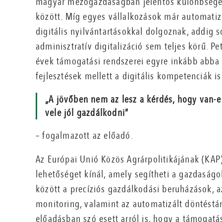
magyar mezőgazdaságban jelentős különbségek 
között. Míg egyes vállalkozások már automatizá
digitális nyilvántartásokkal dolgoznak, addig
adminisztratív digitalizáció sem teljes körű. P
évek támogatási rendszerei egyre inkább abba a
fejlesztések mellett a digitális kompetenciák is
„A jövőben nem az lesz a kérdés, hogy van-e
vele jól gazdálkodni”
– fogalmazott az előadó.
Az Európai Unió Közös Agrárpolitikájának (KAP
lehetőséget kínál, amely segítheti a gazdaságo
között a precíziós gazdálkodási beruházások, az
monitoring, valamint az automatizált döntést
előadásban szó esett arról is, hogy a támogat