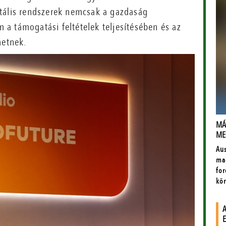
itális rendszerek nemcsak a gazdaság
a támogatási feltételek teljesítésében és az
hetnek.