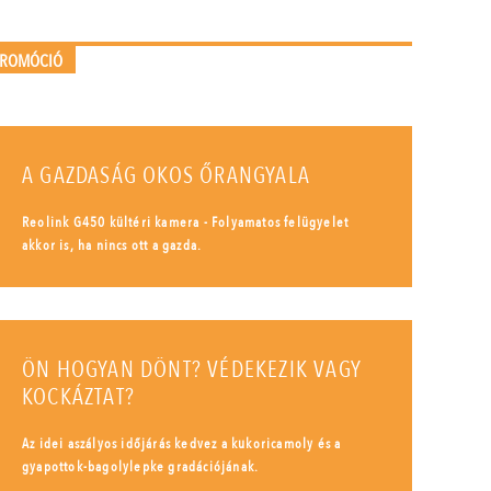
PROMÓCIÓ
A GAZDASÁG OKOS ŐRANGYALA
Reolink G450 kültéri kamera - Folyamatos felügyelet
akkor is, ha nincs ott a gazda.
ÖN HOGYAN DÖNT? VÉDEKEZIK VAGY
KOCKÁZTAT?
Az idei aszályos időjárás kedvez a kukoricamoly és a
gyapottok-bagolylepke gradációjának.