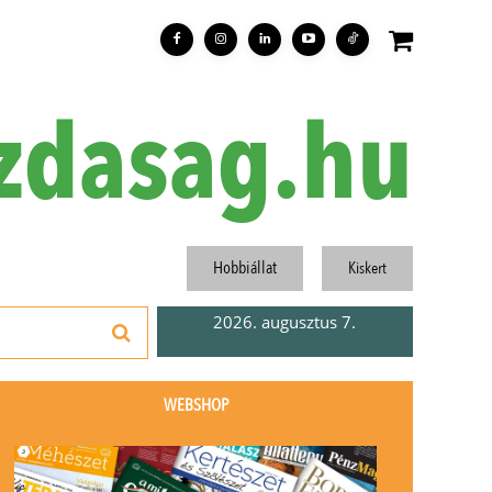
zdasag.hu
Hobbiállat
Kiskert
2026. augusztus 7.
WEBSHOP