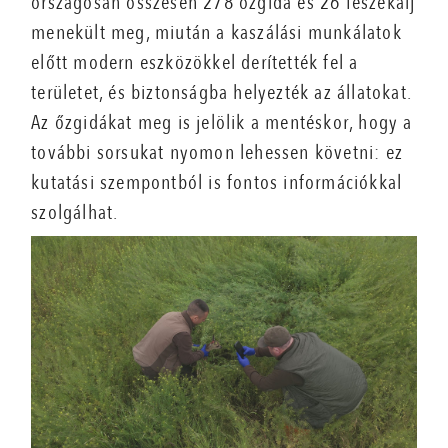
országosan összesen 278 őzgida és 26 fészekalj
menekült meg, miután a kaszálási munkálatok
előtt modern eszközökkel derítették fel a
területet, és biztonságba helyezték az állatokat.
Az őzgidákat meg is jelölik a mentéskor, hogy a
további sorsukat nyomon lehessen követni: ez
kutatási szempontból is fontos információkkal
szolgálhat.