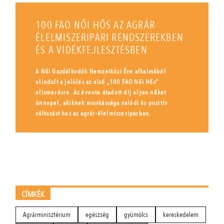
100 FAO NŐI HŐS AZ AGRÁR-
ÉLELMISZERIPARI RENDSZEREKBEN
ÉS A VIDÉKFEJLESZTÉSBEN
A Női Gazdálkodók Nemzetközi Éve alkalmából
elindult a jelölés az első „100 FAO Női Hős”
elismerésre. Az évente átadott díj olyan nőket
ünnepel, akiknek munkássága valódi és pozitív
változást hoz az agrár-élelmiszeriparban.
CÍMKÉK
Agrárminisztérium
egészség
gyümölcs
kereskedelem