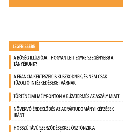
LEGFRISSEBB
A BŐSÉG ILLÚZIÓJA – HOGYAN LETT EGYRE SZEGÉNYEBB A
TÁNYÉRUNK?
A FRANCIA KERTÉSZEK IS KÜSZKÖDNEK, ÉS NEM CSAK
TŰZOLTÓ INTÉZKEDÉSEKET VÁRNAK
TÖRTÉNELMI MÉLYPONTON A BÚZATERMÉS AZ ASZÁLY MIATT
NÖVEKVŐ ÉRDEKLŐDÉS AZ AGRÁRTUDOMÁNYI KÉPZÉSEK
IRÁNT
HOSSZÚ TÁVÚ SZERZŐDÉSEKKEL ÖSZTÖNZIK A