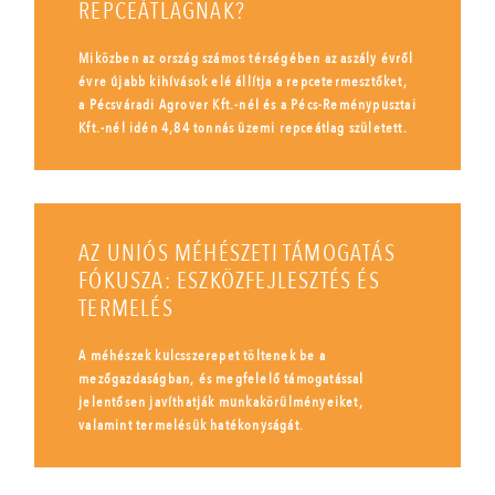
REPCEÁTLAGNAK?
Miközben az ország számos térségében az aszály évről
évre újabb kihívások elé állítja a repcetermesztőket,
a Pécsváradi Agrover Kft.-nél és a Pécs-Reménypusztai
Kft.-nél idén 4,84 tonnás üzemi repceátlag született.
AZ UNIÓS MÉHÉSZETI TÁMOGATÁS
FÓKUSZA: ESZKÖZFEJLESZTÉS ÉS
TERMELÉS
A méhészek kulcsszerepet töltenek be a
mezőgazdaságban, és megfelelő támogatással
jelentősen javíthatják munkakörülményeiket,
valamint termelésük hatékonyságát.