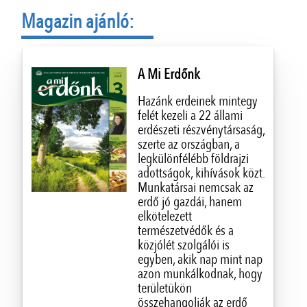
Magazin ajánló:
A Mi Erdőnk
Hazánk erdeinek mintegy
felét kezeli a 22 állami
erdészeti részvénytársaság,
szerte az országban, a
legkülönfélébb földrajzi
adottságok, kihívások közt.
Munkatársai nemcsak az
erdő jó gazdái, hanem
elkötelezett
természetvédők és a
közjólét szolgálói is
egyben, akik nap mint nap
azon munkálkodnak, hogy
területükön
összehangolják az erdő