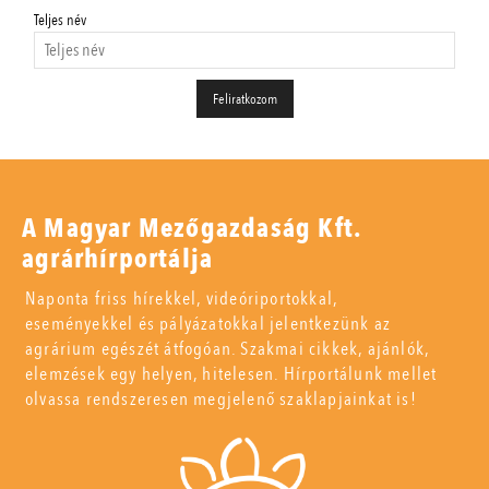
Teljes név
A Magyar Mezőgazdaság Kft.
agrárhírportálja
Naponta friss hírekkel, videóriportokkal,
eseményekkel és pályázatokkal jelentkezünk az
agrárium egészét átfogóan. Szakmai cikkek, ajánlók,
elemzések egy helyen, hitelesen. Hírportálunk mellet
olvassa rendszeresen megjelenő szaklapjainkat is!