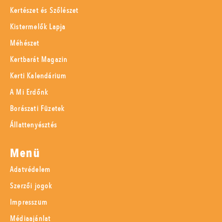
Kertészet és Szőlészet
Kistermelők Lapja
Méhészet
Kertbarát Magazin
Kerti Kalendárium
A Mi Erdőnk
Borászati Füzetek
Állattenyésztés
Menü
Adatvédelem
Szerzői jogok
Impresszum
Médiaajánlat