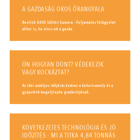
A GAZDASÁG OKOS ŐRANGYALA
Reolink G450 kültéri kamera - Folyamatos felügyelet
akkor is, ha nincs ott a gazda.
ÖN HOGYAN DÖNT? VÉDEKEZIK
VAGY KOCKÁZTAT?
Az idei aszályos időjárás kedvez a kukoricamoly és a
gyapottok-bagolylepke gradációjának.
KÖVETKEZETES TECHNOLÓGIA ÉS JÓ
IDŐZÍTÉS - MI A TITKA 4,84 TONNÁS