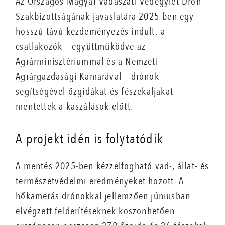
Az Országos Magyar Vadászati Védegylet Drón
Szakbizottságának javaslatára 2025-ben egy
hosszú távú kezdeményezés indult: a
csatlakozók – együttműködve az
Agrárminisztériummal és a Nemzeti
Agrárgazdasági Kamarával – drónok
segítségével őzgidákat és fészekaljakat
mentettek a kaszálások előtt.
A projekt idén is folytatódik
A mentés 2025-ben kézzelfogható vad-, állat- és
természetvédelmi eredményeket hozott. A
hőkamerás drónokkal jellemzően júniusban
elvégzett felderítéseknek köszönhetően