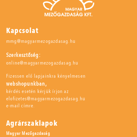
Kapcsolat
mmg@magyarmezogazdasag.hu
Szerkesztőség:
online@magyarmezogazdasag.hu
Fizessen elő lapjainkra kényelmesen
webshopunkban,
kérdés esetén kérjük írjon az
elofizetes@magyarmezogazdasag.hu
e-mail címre.
Agrárszaklapok
Magyar Mezőgazdaság