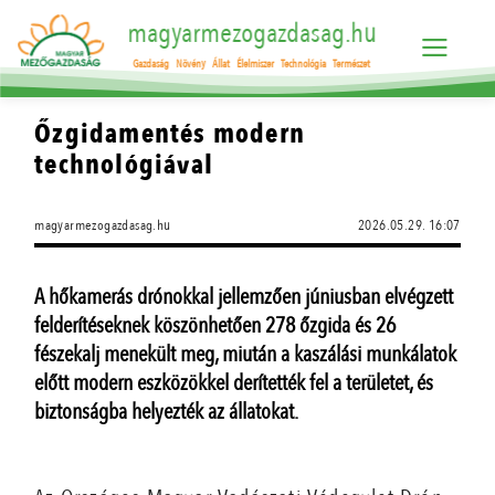
magyarmezogazdasag.hu
Gazdaság
Növény
Állat
Élelmiszer
Technológia
Természet
Őzgidamentés modern
technológiával
magyarmezogazdasag.hu
2026.05.29. 16:07
A hőkamerás drónokkal jellemzően júniusban elvégzett
felderítéseknek köszönhetően 278 őzgida és 26
fészekalj menekült meg, miután a kaszálási munkálatok
előtt modern eszközökkel derítették fel a területet, és
biztonságba helyezték az állatokat.