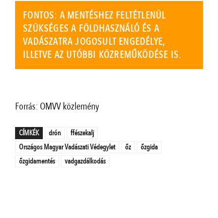
FONTOS: A MENTÉSHEZ FELTÉTLENÜL
SZÜKSÉGES A FÖLDHASZNÁLÓ ÉS A
VADÁSZATRA JOGOSULT ENGEDÉLYE,
ILLETVE AZ UTÓBBI KÖZREMŰKÖDÉSE IS.
Forrás: OMVV közlemény
CÍMKÉK
drón
ffészekalj
Országos Magyar Vadászati Védegylet
őz
őzgida
őzgidamentés
vadgazdálkodás