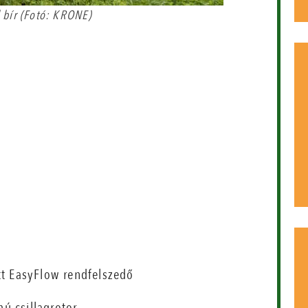
l bír (Fotó: KRONE)
ott EasyFlow rendfelszedő
ú csillagrotor