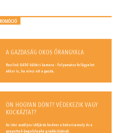
PROMÓCIÓ
A GAZDASÁG OKOS ŐRANGYALA
Reolink G450 kültéri kamera - Folyamatos felügyelet
akkor is, ha nincs ott a gazda.
ÖN HOGYAN DÖNT? VÉDEKEZIK VAGY
KOCKÁZTAT?
Az idei aszályos időjárás kedvez a kukoricamoly és a
gyapottok-bagolylepke gradációjának.