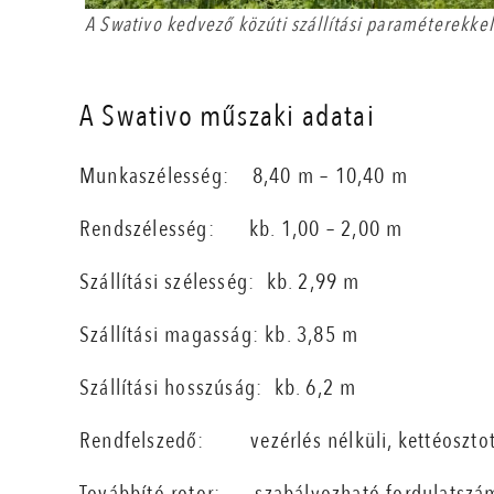
A Swativo kedvező közúti szállítási paraméterekke
A Swativo műszaki adatai
Munkaszélesség:
8,40 m – 10,40 m
Rendszélesség:
kb. 1,00 – 2,00 m
Szállítási szélesség:
kb. 2,99 m
Szállítási magasság:
kb. 3,85 m
Szállítási hosszúság:
kb. 6,2 m
Rendfelszedő:
vezérlés nélküli, kettéoszt
Továbbító rotor:
szabályozható fordulatszám