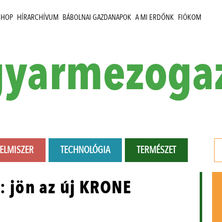
SHOP
HÍRARCHÍVUM
BÁBOLNAI GAZDANAPOK
A MI ERDŐNK
FIÓKOM
yarmezoga
LELMISZER
TECHNOLÓGIA
TERMÉSZET
: jön az új KRONE