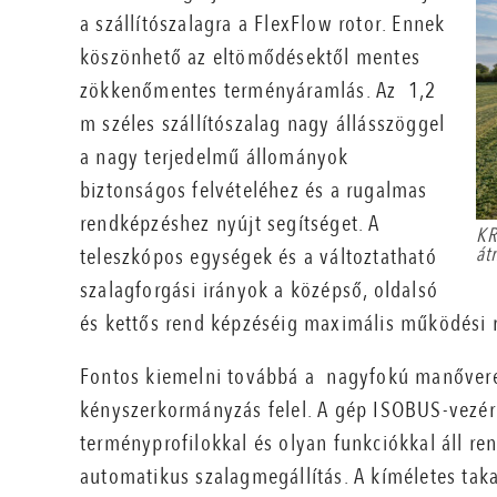
a szállítószalagra a FlexFlow rotor. Ennek
köszönhető az eltömődésektől mentes
zökkenőmentes terményáramlás.
Az 1,2
m széles szállítószalag nagy állásszöggel
a nagy terjedelmű állományok
biztonságos felvételéhez és a rugalmas
rendképzéshez nyújt segítséget.
A
KR
át
teleszkópos egységek és a változtatható
szalagforgási irányok a középső, oldalsó
és kettős rend képzéséig maximális működési 
Fontos kiemelni továbbá a nagyfokú manővere
kényszerkormányzás felel. A gép ISOBUS-vezérl
terményprofilokkal és olyan funkciókkal áll re
automatikus szalagmegállítás. A kíméletes ta