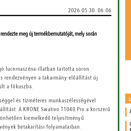
2026.05.30. 06:06
rendezte meg új termékbemutatóját, mely során
gó lucernaszéna-illatban tartotta soron
 rendezvényen a takarmány-előállítást új
lt a fókuszba.
L
ességgel és tízméteres munkaszélességével
llítást. A KRONE Swativo T1040 Pro a korszerű
szönhetően kiemelkedő teljesítményű
vények betakarítási folyamataiban.