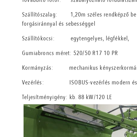
Szállítószalag:
1,20m széles rendképző beh
forgásiránnyal és sebességgel
Szállítókocsi:
egytengelyes, légfékkel,
G
umiabroncs méret: 520/50 R17 10 PR
Kormányzás:
mechanikus kényszerkormá
Vezérlés:
ISOBUS-vezérlés modern és i
Teljesítményigény:
kb. 88 kW/120 LE