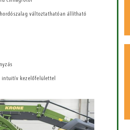
ordószalag változtathatóan állítható
nyzás
ntuitív kezelőfelülettel