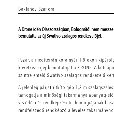
Baklanov Szandra
A Krone idén Olaszországban, Bolognától nem messze 
bemutatta az új Swativo szalagos rendkezelőjét.
Pazar, a mediterrán kora nyári hőfokon kipárol
következő gépbemutatóját a KRONE. A kétnapos
szintre emelő Swativo szalagos rendkezelő kerü
A jelenleg párját ritkító gép 1,2 m szalagszél
támogatja a minőségi takarmányalapanyag-előá
vezérlési és rendképzési technológiájának kö
rendfelszedő rendképző a leveles takarmánynö