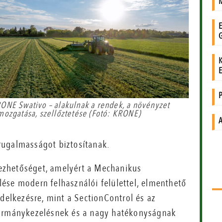
ONE Swativo – alakulnak a rendek, a növényzet
mozgatása, szellőztetése (Fotó: KRONE)
rugalmasságot biztosítanak.
zhetőséget, amelyért a Mechanikus
ése modern felhasználói felülettel, elmenthető
ndelkezésre, mint a SectionControl és az
karmánykezelésnek és a nagy hatékonyságnak