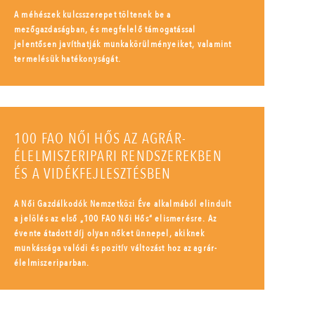
A méhészek kulcsszerepet töltenek be a
mezőgazdaságban, és megfelelő támogatással
jelentősen javíthatják munkakörülményeiket, valamint
termelésük hatékonyságát.
100 FAO NŐI HŐS AZ AGRÁR-
ÉLELMISZERIPARI RENDSZEREKBEN
ÉS A VIDÉKFEJLESZTÉSBEN
A Női Gazdálkodók Nemzetközi Éve alkalmából elindult
a jelölés az első „100 FAO Női Hős” elismerésre. Az
évente átadott díj olyan nőket ünnepel, akiknek
munkássága valódi és pozitív változást hoz az agrár-
élelmiszeriparban.