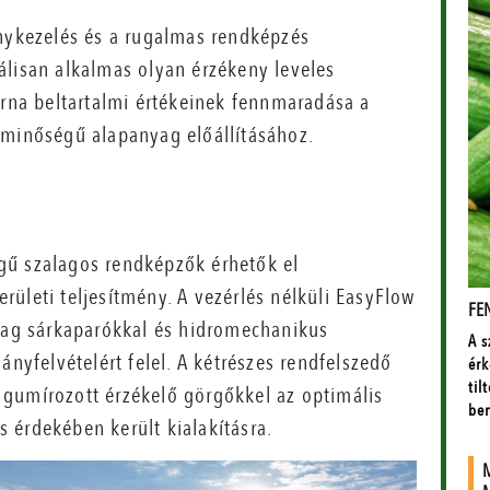
énykezelés és a rugalmas rendképzés
álisan alkalmas olyan érzékeny leveles
erna beltartalmi értékeinek fennmaradása a
 minőségű alapanyag előállításához.
gű szalagos rendképzők érhetők el
ületi teljesítmény. A vezérlés nélküli EasyFlow
g sárkaparókkal és hidromechanikus
ányfelvételért felel.
A kétrészes rendfelszedő
gumírozott érzékelő görgőkkel az optimális
 érdekében került kialakításra.