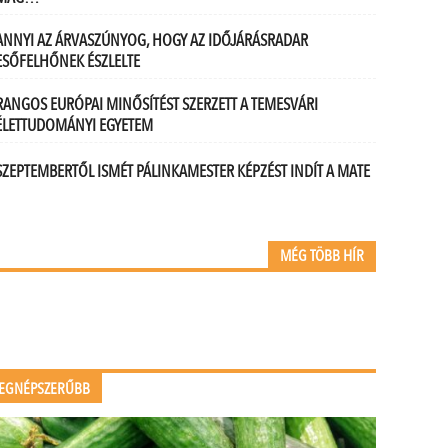
ANNYI AZ ÁRVASZÚNYOG, HOGY AZ IDŐJÁRÁSRADAR
ESŐFELHŐNEK ÉSZLELTE
RANGOS EURÓPAI MINŐSÍTÉST SZERZETT A TEMESVÁRI
ÉLETTUDOMÁNYI EGYETEM
SZEPTEMBERTŐL ISMÉT PÁLINKAMESTER KÉPZÉST INDÍT A MATE
MÉG TÖBB HÍR
EGNÉPSZERŰBB