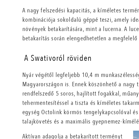
A nagy felszedési kapacitás, a kíméletes term
kombinációja sokoldalú géppé teszi, amely ide
növények betakarítására, mint a lucerna.
A luc
betakarítás során elengedhetetlen a megfelelő
A Swativoról röviden
Nyár végétől legfeljebb 10,4 m munkaszélessé
Magyarországon is. Ennek köszönhető a nagy ter
rendfelszedő 5 soros, hajlított fogakkal,
műanya
tehermentesítéssel a tiszta és kíméletes takarm
egység Octolink körmös tengelykapcsolóval és 
talajkövetés és a maximális gyepnemez-kímélés
Aktívan adagolja a betakarított terményt