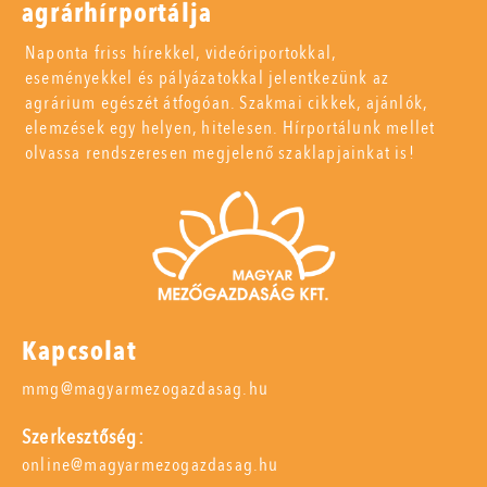
agrárhírportálja
Naponta friss hírekkel, videóriportokkal,
eseményekkel és pályázatokkal jelentkezünk az
agrárium egészét átfogóan. Szakmai cikkek, ajánlók,
elemzések egy helyen, hitelesen. Hírportálunk mellet
olvassa rendszeresen megjelenő szaklapjainkat is!
Kapcsolat
mmg@magyarmezogazdasag.hu
Szerkesztőség:
online@magyarmezogazdasag.hu