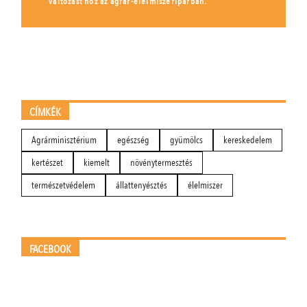
változást hoz az agrár-élelmiszeriparban.
CÍMKÉK
Agrárminisztérium
egészség
gyümölcs
kereskedelem
kertészet
kiemelt
növénytermesztés
természetvédelem
állattenyésztés
élelmiszer
FACEBOOK