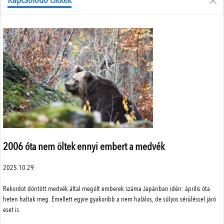
Állattenyésztés
Menü
Adatvédelem
Szerzői jogok
Impresszum
Médiaajánlat
Központi elérhetőségek
ÁSZF
2006 óta nem öltek ennyi embert a medvék
2025.10.29.
A weboldalon a minőségi felhasználói élmény érdekében sütiket
Rekordot döntött medvék által megölt emberek száma Japánban idén: április óta
használunk.
SimplePay adattovábbítási nyilatkozat
heten haltak meg. Emellett egyre gyakoribb a nem halálos, de súlyos sérüléssel járó
Részletek
eset is.
Elfogad
© 2023 Magyar Mezőgazdaság Kft.