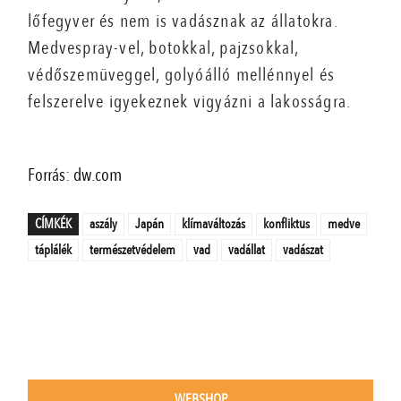
lőfegyver és nem is vadásznak az állatokra.
Medvespray-vel, botokkal, pajzsokkal,
védőszemüveggel, golyóálló mellénnyel és
felszerelve igyekeznek vigyázni a lakosságra.
Forrás: dw.com
CÍMKÉK
aszály
Japán
klímaváltozás
konfliktus
medve
táplálék
természetvédelem
vad
vadállat
vadászat
WEBSHOP