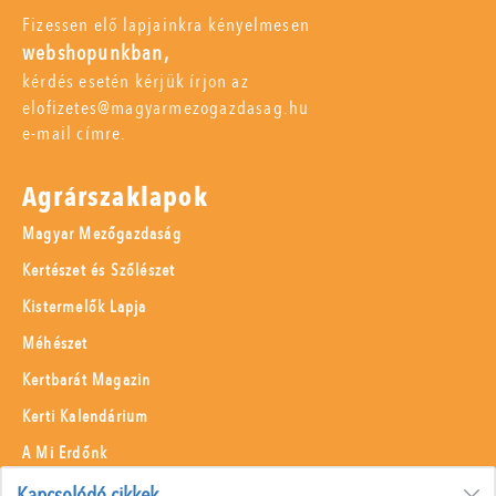
Fizessen elő lapjainkra kényelmesen
webshopunkban,
kérdés esetén kérjük írjon az
elofizetes@magyarmezogazdasag.hu
e-mail címre.
Agrárszaklapok
Magyar Mezőgazdaság
Kertészet és Szőlészet
Kistermelők Lapja
Méhészet
Kertbarát Magazin
Kerti Kalendárium
A Mi Erdőnk
Borászati Füzetek
Kapcsolódó cikkek