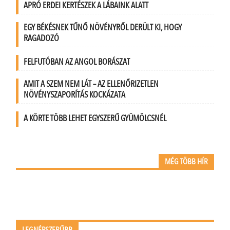
APRÓ ERDEI KERTÉSZEK A LÁBAINK ALATT
EGY BÉKÉSNEK TŰNŐ NÖVÉNYRŐL DERÜLT KI, HOGY
RAGADOZÓ
FELFUTÓBAN AZ ANGOL BORÁSZAT
AMIT A SZEM NEM LÁT – AZ ELLENŐRIZETLEN
NÖVÉNYSZAPORÍTÁS KOCKÁZATA
A KÖRTE TÖBB LEHET EGYSZERŰ GYÜMÖLCSNÉL
MÉG TÖBB HÍR
LEGNÉPSZERŰBB