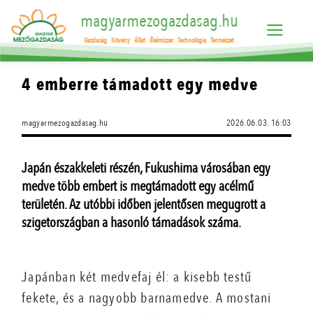
magyarmezogazdasag.hu
Gazdaság
Növény
Állat
Élelmiszer
Technológia
Természet
4 emberre támadott egy medve
magyarmezogazdasag.hu
2026.06.03. 16:03
Japán északkeleti részén, Fukushima városában egy
medve több embert is megtámadott egy acélmű
területén. Az utóbbi időben jelentősen megugrott a
szigetországban a hasonló támadások száma.
Japánban két medvefaj él: a kisebb testű
fekete, és a nagyobb barnamedve. A mostani