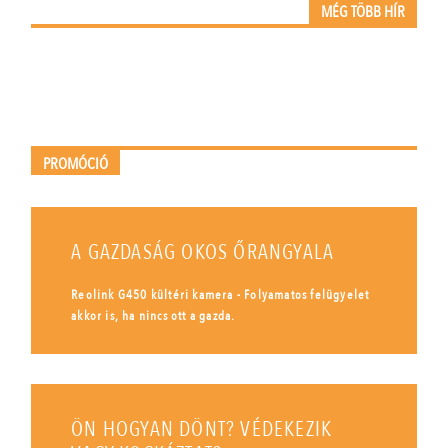
MÉG TÖBB HÍR
PROMÓCIÓ
A GAZDASÁG OKOS ŐRANGYALA
Reolink G450 kültéri kamera - Folyamatos felügyelet
akkor is, ha nincs ott a gazda.
ÖN HOGYAN DÖNT? VÉDEKEZIK