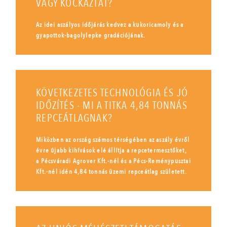
VAGY KOCKÁZTAT?
Az idei aszályos időjárás kedvez a kukoricamoly és a
gyapottok-bagolylepke gradációjának.
KÖVETKEZETES TECHNOLÓGIA ÉS JÓ
IDŐZÍTÉS - MI A TITKA 4,84 TONNÁS
REPCEÁTLAGNAK?
Miközben az ország számos térségében az aszály évről
évre újabb kihívások elé állítja a repcetermesztőket,
a Pécsváradi Agrover Kft.-nél és a Pécs-Reménypusztai
Kft.-nél idén 4,84 tonnás üzemi repceátlag született.