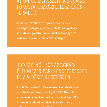
AZ UNIÓS MÉHÉSZETI TÁMOGATÁS
FÓKUSZA: ESZKÖZFEJLESZTÉS ÉS
TERMELÉS
A méhészek kulcsszerepet töltenek be a
mezőgazdaságban, és megfelelő támogatással
jelentősen javíthatják munkakörülményeiket,
valamint termelésük hatékonyságát.
100 FAO NŐI HŐS AZ AGRÁR-
ÉLELMISZERIPARI RENDSZEREKBEN
ÉS A VIDÉKFEJLESZTÉSBEN
A Női Gazdálkodók Nemzetközi Éve alkalmából
elindult a jelölés az első „100 FAO Női Hős”
elismerésre. Az évente átadott díj olyan nőket
ünnepel, akiknek munkássága valódi és pozitív