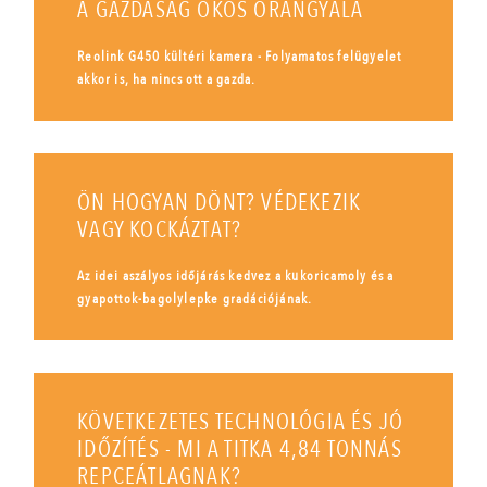
A GAZDASÁG OKOS ŐRANGYALA
Reolink G450 kültéri kamera - Folyamatos felügyelet
akkor is, ha nincs ott a gazda.
ÖN HOGYAN DÖNT? VÉDEKEZIK
VAGY KOCKÁZTAT?
Az idei aszályos időjárás kedvez a kukoricamoly és a
gyapottok-bagolylepke gradációjának.
KÖVETKEZETES TECHNOLÓGIA ÉS JÓ
IDŐZÍTÉS - MI A TITKA 4,84 TONNÁS
REPCEÁTLAGNAK?