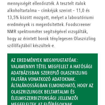
mennyiségét ellenőrizték. A tesztelt italok
alkoholtartalma – címkéjük szerint – 11,0 és
13,5% között mozgott, melyet a laboratóriumi
eredmények is megerősítettek. Foodscreener
NMR spektrométer segítségével vizsgálták,
hogy az érintett borok ténylegesen Olaszrizling
szőlőfajtából készültek-e.
AZ EREDMÉNYEK MEGNYUGTATÓAK:
VALAMENNYI TÉTEL MEGFELELT A HATÓSÁGI
ADATBÁZISBAN SZEREPLŐ OLASZRIZLING
FAJTÁRA VONATKOZÓ ADATOKNAK.
ÁLTALÁNOSSÁGBAN ELMONDHATÓ, HOGY AZ
OLASZRIZLINGEK BELTARTALMI ÉS
ÉLELMISZERBIZTONSÁGI JELLEMZŐI
MEGFELELTEK AZ ELŐÍRÁSOKNAK.