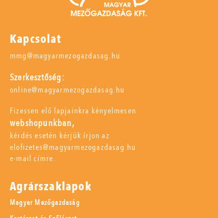
Kapcsolat
mmg@magyarmezogazdasag.hu
Szerkesztőség:
online@magyarmezogazdasag.hu
Fizessen elő lapjainkra kényelmesen
webshopunkban,
kérdés esetén kérjük írjon az
elofizetes@magyarmezogazdasag.hu
e-mail címre.
Agrárszaklapok
Magyar Mezőgazdaság