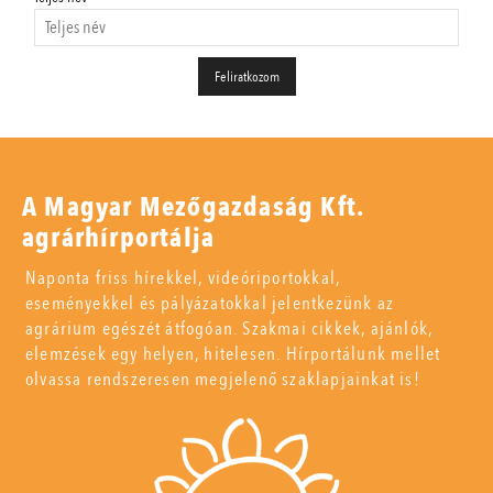
A Magyar Mezőgazdaság Kft.
agrárhírportálja
Naponta friss hírekkel, videóriportokkal,
eseményekkel és pályázatokkal jelentkezünk az
agrárium egészét átfogóan. Szakmai cikkek, ajánlók,
elemzések egy helyen, hitelesen. Hírportálunk mellet
olvassa rendszeresen megjelenő szaklapjainkat is!