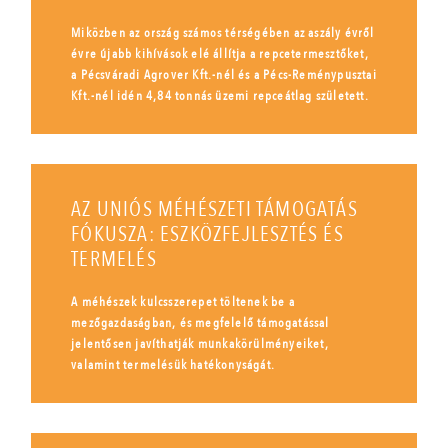
Miközben az ország számos térségében az aszály évről
évre újabb kihívások elé állítja a repcetermesztőket,
a Pécsváradi Agrover Kft.-nél és a Pécs-Reménypusztai
Kft.-nél idén 4,84 tonnás üzemi repceátlag született.
AZ UNIÓS MÉHÉSZETI TÁMOGATÁS
FÓKUSZA: ESZKÖZFEJLESZTÉS ÉS
TERMELÉS
A méhészek kulcsszerepet töltenek be a
mezőgazdaságban, és megfelelő támogatással
jelentősen javíthatják munkakörülményeiket,
valamint termelésük hatékonyságát.