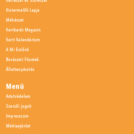
Kertészet és Szőlészet
Kistermelők Lapja
Méhészet
Kertbarát Magazin
Kerti Kalendárium
A Mi Erdőnk
Borászati Füzetek
Állattenyésztés
Menü
Adatvédelem
Szerzői jogok
Impresszum
Médiaajánlat