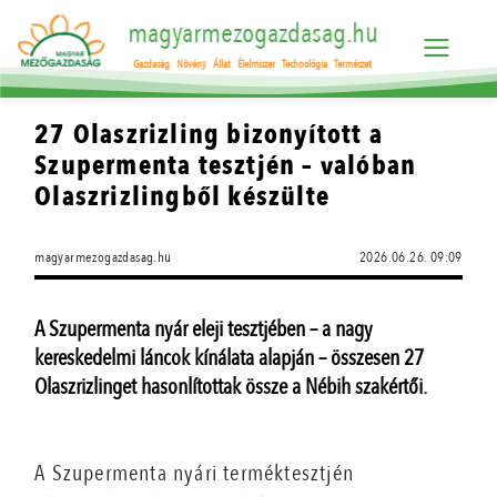
magyarmezogazdasag.hu
Gazdaság
Növény
Állat
Élelmiszer
Technológia
Természet
27 Olaszrizling bizonyított a
Szupermenta tesztjén – valóban
Olaszrizlingből készülte
magyarmezogazdasag.hu
2026.06.26. 09:09
A Szupermenta nyár eleji tesztjében – a nagy
kereskedelmi láncok kínálata alapján – összesen 27
Olaszrizlinget hasonlítottak össze a Nébih szakértői.
A Szupermenta nyári terméktesztjén