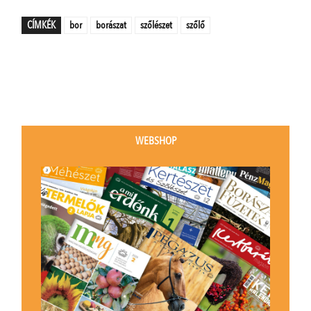
CÍMKÉK
bor
borászat
szőlészet
szőlő
WEBSHOP