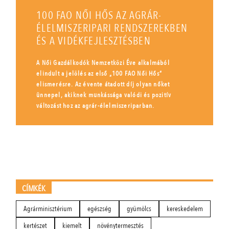
100 FAO NŐI HŐS AZ AGRÁR-
ÉLELMISZERIPARI RENDSZEREKBEN
ÉS A VIDÉKFEJLESZTÉSBEN
A Női Gazdálkodók Nemzetközi Éve alkalmából
elindult a jelölés az első „100 FAO Női Hős”
elismerésre. Az évente átadott díj olyan nőket
ünnepel, akiknek munkássága valódi és pozitív
változást hoz az agrár-élelmiszeriparban.
CÍMKÉK
Agrárminisztérium
egészség
gyümölcs
kereskedelem
kertészet
kiemelt
növénytermesztés