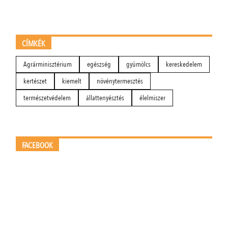
CÍMKÉK
Agrárminisztérium
egészség
gyümölcs
kereskedelem
kertészet
kiemelt
növénytermesztés
természetvédelem
állattenyésztés
élelmiszer
FACEBOOK