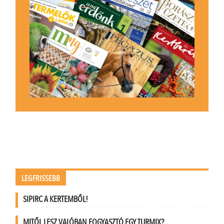
LEGFRISSEBB
SIPIRC A KERTEMBŐL!
MITŐL LESZ VALÓBAN FOGYASZTÓ EGY TURMIX?