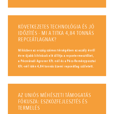
KÖVETKEZETES TECHNOLÓGIA ÉS JÓ
IDŐZÍTÉS - MI A TITKA 4,84 TONNÁS
REPCEÁTLAGNAK?
Miközben az ország számos térségében az aszály évről
évre újabb kihívások elé állítja a repcetermesztőket,
a Pécsváradi Agrover Kft.-nél és a Pécs-Reménypusztai
Kft.-nél idén 4,84 tonnás üzemi repceátlag született.
AZ UNIÓS MÉHÉSZETI TÁMOGATÁS
FÓKUSZA: ESZKÖZFEJLESZTÉS ÉS
TERMELÉS