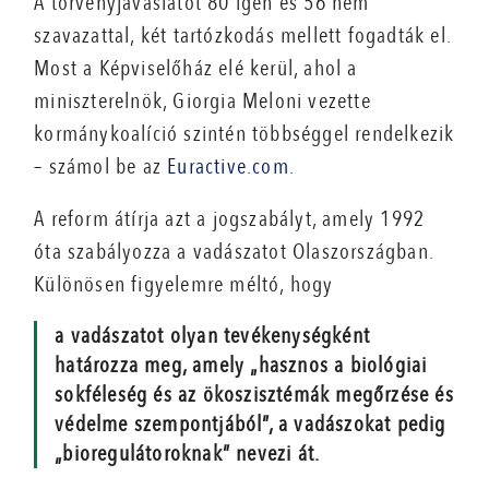
A törvényjavaslatot 80 igen és 56 nem
szavazattal, két tartózkodás mellett fogadták el.
Most a Képviselőház elé kerül, ahol a
miniszterelnök, Giorgia Meloni vezette
kormánykoalíció szintén többséggel rendelkezik
– számol be az
Euractive.com.
A reform átírja azt a jogszabályt, amely 1992
óta szabályozza a vadászatot Olaszországban.
Különösen figyelemre méltó, hogy
a vadászatot olyan tevékenységként
határozza meg, amely „hasznos a biológiai
sokféleség és az ökoszisztémák megőrzése és
védelme szempontjából”, a vadászokat pedig
„bioregulátoroknak” nevezi át.