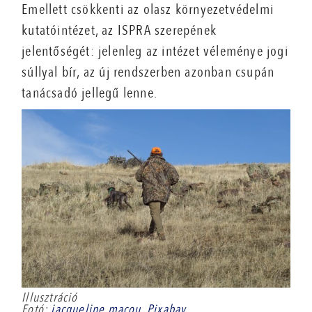
Emellett csökkenti az olasz környezetvédelmi
kutatóintézet, az ISPRA szerepének
jelentőségét: jelenleg az intézet véleménye jogi
súllyal bír, az új rendszerben azonban csupán
tanácsadó jellegű lenne.
Illusztráció
Fotó:
jacqueline macou
,
Pixabay