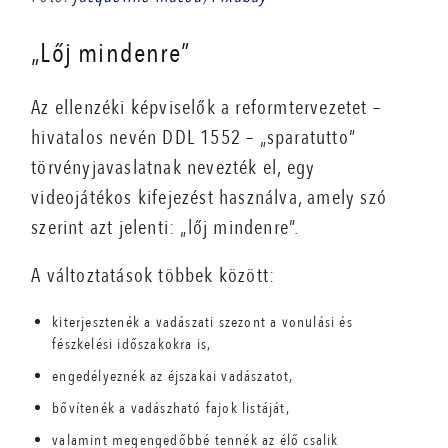
„Lőj mindenre”
Az ellenzéki képviselők a reformtervezetet –
hivatalos nevén DDL 1552 – „sparatutto”
törvényjavaslatnak nevezték el, egy
videojátékos kifejezést használva, amely szó
szerint azt jelenti: „lőj mindenre”.
A változtatások többek között:
kiterjesztenék a vadászati szezont a vonulási és
fészkelési időszakokra is,
engedélyeznék az éjszakai vadászatot,
bővítenék a vadászható fajok listáját,
valamint megengedőbbé tennék az élő csalik