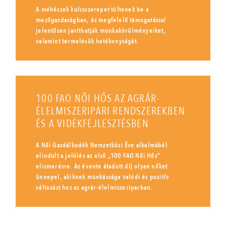
A méhészek kulcsszerepet töltenek be a
mezőgazdaságban, és megfelelő támogatással
jelentősen javíthatják munkakörülményeiket,
valamint termelésük hatékonyságát.
100 FAO NŐI HŐS AZ AGRÁR-
ÉLELMISZERIPARI RENDSZEREKBEN
ÉS A VIDÉKFEJLESZTÉSBEN
A Női Gazdálkodók Nemzetközi Éve alkalmából
elindult a jelölés az első „100 FAO Női Hős”
elismerésre. Az évente átadott díj olyan nőket
ünnepel, akiknek munkássága valódi és pozitív
változást hoz az agrár-élelmiszeriparban.