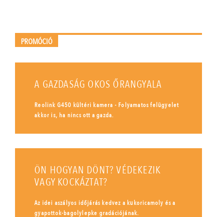
PROMÓCIÓ
A GAZDASÁG OKOS ŐRANGYALA
Reolink G450 kültéri kamera - Folyamatos felügyelet
akkor is, ha nincs ott a gazda.
ÖN HOGYAN DÖNT? VÉDEKEZIK
VAGY KOCKÁZTAT?
Az idei aszályos időjárás kedvez a kukoricamoly és a
gyapottok-bagolylepke gradációjának.