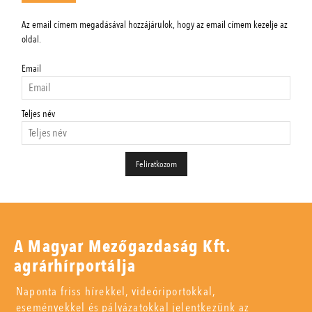
Az email címem megadásával hozzájárulok, hogy az email címem kezelje az
oldal.
Email
Teljes név
A Magyar Mezőgazdaság Kft.
agrárhírportálja
Naponta friss hírekkel, videóriportokkal,
eseményekkel és pályázatokkal jelentkezünk az