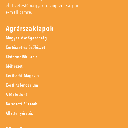
elofizetes@magyarmezogazdasag.hu
e-mail címre.
Agrárszaklapok
Magyar Mezőgazdaság
Kertészet és Szőlészet
Kistermelők Lapja
Méhészet
Kertbarát Magazin
Kerti Kalendárium
A Mi Erdőnk
Borászati Füzetek
Állattenyésztés