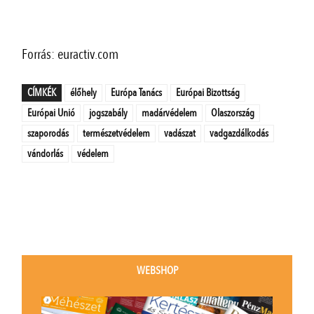
Forrás: euractiv.com
CÍMKÉK
élőhely
Európa Tanács
Európai Bizottság
Európai Unió
jogszabály
madárvédelem
Olaszország
szaporodás
természetvédelem
vadászat
vadgazdálkodás
vándorlás
védelem
WEBSHOP