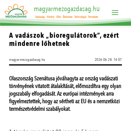
magyarmezogazdasag.hu
Gazdaság
Növény
Állat
Élelmiszer
Technológia
Természet
A vadászok „bioregulátorok”, ezért
mindenre lőhetnek
magyarmezogazdasag.hu
2026.06.28. 14:07
Olaszország Szenátusa jóváhagyta az ország vadászati
törvényének vitatott átalakítását, előmozdítva egy olyan
jogszabály elfogadását. Az európai intézmények arra
figyelmeztettek, hogy az sértheti az EU és a nemzetközi
természetvédelmi szabályokat.