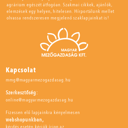
agrárium egészét átfogóan. Szakmai cikkek, ajánlók,
elemzések egy helyen, hitelesen. Hírportálunk mellet
olvassa rendszeresen megjelenő szaklapjainkat is!
Kapcsolat
mmg@magyarmezogazdasag.hu
Szerkesztőség:
online@magyarmezogazdasag.hu
Fizessen elő lapjainkra kényelmesen
webshopunkban,
kérdés esetén kérjük írjon az