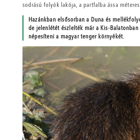
sodrású folyók lakója, a partfalba ássa métere
Hazánkban elsősorban a Duna és mellékfoly
de jelenlétét észlelték már a Kis-Balatonban 
népesíteni a magyar tenger környékét.