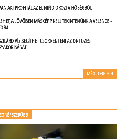
VAN AKI PROFITÁL AZ EL NIÑO OKOZTA HŐSÉGBŐL
LEHET, A JÖVŐBEN MÁSKÉPP KELL TEKINTENÜNK A VELENCEI-
TÓRA
SZILÁRD VÍZ SEGÍTHET CSÖKKENTENI AZ ÖNTÖZÉS
GYAKORISÁGÁT
MÉG TÖBB HÍR
EGNÉPSZERŰBB