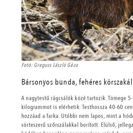
Fotó: Greguss László Géza
Bársonyos bunda, fehéres körszakál
A nagytestű rágcsálók közé tartozik. Tömege 5
kilogrammot is elérhetik. Testhossza 40-60 ce
hozzáad a farka. Utóbbi nem lapos, mint a hód
sörteszerű szőrszálakkal borított. Elülső, jell