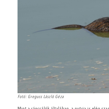
Fotó: Greguss László Géza
Mint a rágcsálók általában, a nutria is elég s