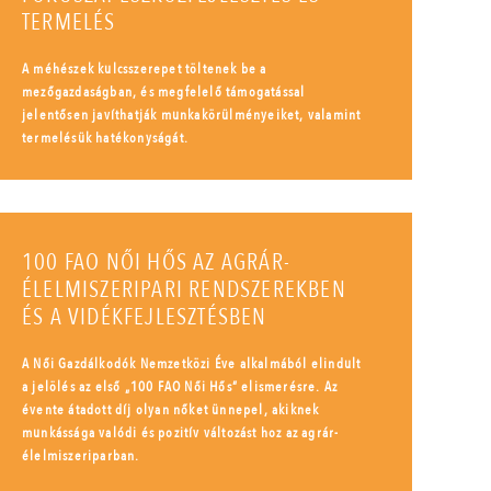
TERMELÉS
A méhészek kulcsszerepet töltenek be a
mezőgazdaságban, és megfelelő támogatással
jelentősen javíthatják munkakörülményeiket, valamint
termelésük hatékonyságát.
100 FAO NŐI HŐS AZ AGRÁR-
ÉLELMISZERIPARI RENDSZEREKBEN
ÉS A VIDÉKFEJLESZTÉSBEN
A Női Gazdálkodók Nemzetközi Éve alkalmából elindult
a jelölés az első „100 FAO Női Hős” elismerésre. Az
évente átadott díj olyan nőket ünnepel, akiknek
munkássága valódi és pozitív változást hoz az agrár-
élelmiszeriparban.