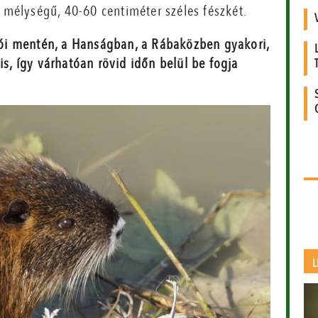
s mélységű, 40-60 centiméter széles fészkét.
ói mentén, a Hanságban, a Rábaközben gyakori,
is, így várhatóan rövid időn belül be fogja
L