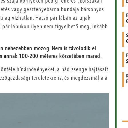
és szája környékén pedig fehéres „körszakáll”
eketés vagy gesztenyebarna bundája bársonyos
tilag vízhatlan. Hátsó pár lábán az ujjak
ő pár lábukon ilyen nem figyelhető meg, inkább
rton nehezebben mozog. Nem is távolodik el
en annak 100-200 méteres körzetében marad.
ülönféle hínárnövényeket, a nád zsenge hajtásait
mezőgazdasági területekre is, és megdézsmálja a