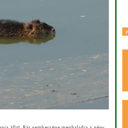
zapora állat. Bár vemhessége meghaladja a négy