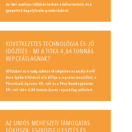
Az idei aszályos időjárás kedvez a kukoricamoly és a
gyapottok-bagolylepke gradációjának.
KÖVETKEZETES TECHNOLÓGIA ÉS JÓ
IDŐZÍTÉS - MI A TITKA 4,84 TONNÁS
REPCEÁTLAGNAK?
Miközben az ország számos térségében az aszály évről
évre újabb kihívások elé állítja a repcetermesztőket, a
Pécsváradi Agrover Kft.-nél és a Pécs-Reménypusztai
Kft.-nél idén 4,84 tonnás üzemi repceátlag született.
AZ UNIÓS MÉHÉSZETI TÁMOGATÁS
FÓKUSZA: ESZKÖZFEJLESZTÉS ÉS