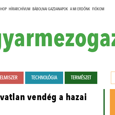
SHOP
HÍRARCHÍVUM
BÁBOLNAI GAZDANAPOK
A MI ERDŐNK
FIÓKOM
yarmezoga
LELMISZER
TECHNOLÓGIA
TERMÉSZET
ívatlan vendég a hazai