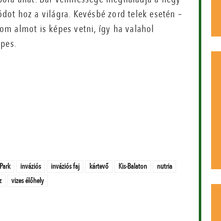
ot hoz a világra. Kevésbé zord telek esetén –
m almot is képes vetni, így ha valahol
épes.
Park
inváziós
inváziós faj
kártevő
Kis-Balaton
nutria
z
vizes élőhely