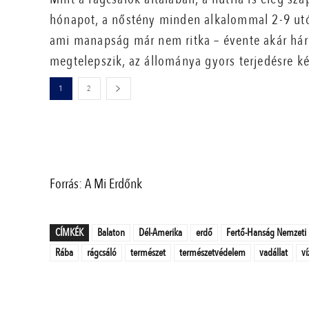
hónapot, a nőstény minden alkalommal 2-9 utód
ami manapság már nem ritka – évente akár háro
megtelepszik, az állománya gyors terjedésre k
1
2
Forrás: A Mi Erdőnk
CÍMKÉK
Balaton
Dél-Amerika
erdő
Fertő-Hanság Nemzeti 
Rába
rágcsáló
természet
természetvédelem
vadállat
ví