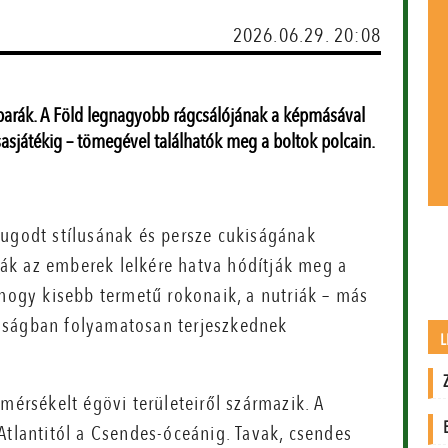
2026.06.29. 20:08
rák. A Föld legnagyobb rágcsálójának a képmásával
sasjátékig – tömegével találhatók meg a boltok polcain.
yugodt stílusának és persze cukiságának
ák az emberek lelkére hatva hódítják meg a
 hogy kisebb termetű rokonaik, a nutriák – más
óságban folyamatosan terjeszkednek
L
mérsékelt égövi területeiről származik. A
Atlantitól a Csendes-óceánig. Tavak, csendes