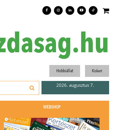
zdasag.hu
Hobbiállat
Kiskert
2026. augusztus 7.
WEBSHOP