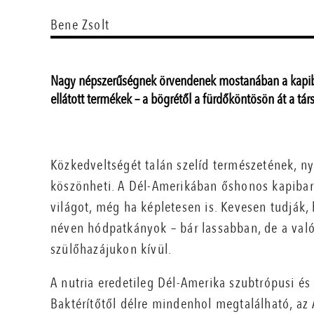
Bene Zsolt
Nagy népszerűségnek örvendenek mostanában a kapiba
ellátott termékek – a bögrétől a fürdőköntösön át a tár
Közkedveltségét talán szelíd természetének, n
köszönheti. A Dél-Amerikában őshonos kapibar
világot, még ha képletesen is. Kevesen tudják,
néven hódpatkányok – bár lassabban, de a val
szülőhazájukon kívül.
A nutria eredetileg Dél-Amerika szubtrópusi és 
Baktérítőtől délre mindenhol megtalálható, az 