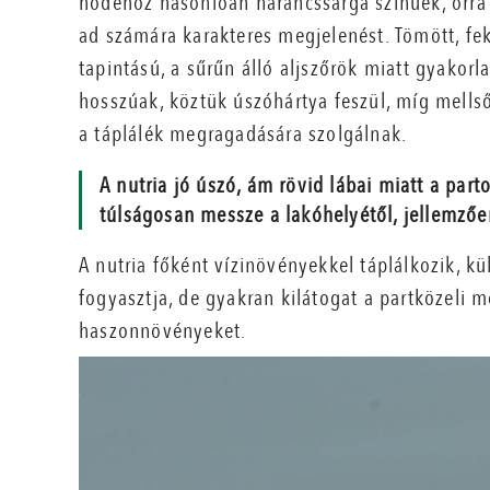
hódéhoz hasonlóan narancssárga színűek, orra 
ad számára karakteres megjelenést. Tömött, f
tapintású, a sűrűn álló aljszőrök miatt gyakorla
hosszúak, köztük úszóhártya feszül, míg mells
a táplálék megragadására szolgálnak.
A nutria jó úszó, ám rövid lábai miatt a pa
túlságosan messze a lakóhelyétől, jellemző
A nutria főként vízinövényekkel táplálkozik, k
fogyasztja, de gyakran kilátogat a partközeli 
haszonnövényeket.