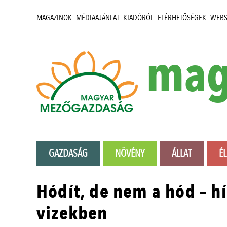
MAGAZINOK
MÉDIAAJÁNLAT
KIADÓRÓL
ELÉRHETŐSÉGEK
WEB
mag
GAZDASÁG
NÖVÉNY
ÁLLAT
É
Hódít, de nem a hód – h
vizekben