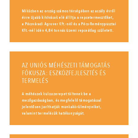
Miközben az ország számos térségében az aszály évről
évre újabb kihívások elé állítja a repcetermesztőket,
a Pécsváradi Agrover Kft.-nél és a Pécs-Reménypusztai
Kft.-nél idén 4,84 tonnás üzemi repceátlag született.
AZ UNIÓS MÉHÉSZETI TÁMOGATÁS
FÓKUSZA: ESZKÖZFEJLESZTÉS ÉS
TERMELÉS
A méhészek kulcsszerepet töltenek be a
mezőgazdaságban, és megfelelő támogatással
jelentősen javíthatják munkakörülményeiket,
valamint termelésük hatékonyságát.