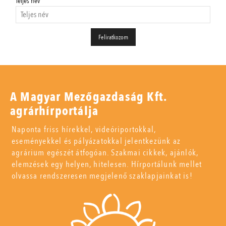
Teljes név
A Magyar Mezőgazdaság Kft.
agrárhírportálja
Naponta friss hírekkel, videóriportokkal,
eseményekkel és pályázatokkal jelentkezünk az
agrárium egészét átfogóan. Szakmai cikkek, ajánlók,
elemzések egy helyen, hitelesen. Hírportálunk mellet
olvassa rendszeresen megjelenő szaklapjainkat is!