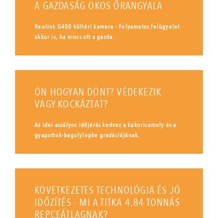
A GAZDASÁG OKOS ŐRANGYALA
Reolink G450 kültéri kamera - Folyamatos felügyelet
akkor is, ha nincs ott a gazda.
ÖN HOGYAN DÖNT? VÉDEKEZIK
VAGY KOCKÁZTAT?
Az idei aszályos időjárás kedvez a kukoricamoly és a
gyapottok-bagolylepke gradációjának.
KÖVETKEZETES TECHNOLÓGIA ÉS JÓ
IDŐZÍTÉS - MI A TITKA 4,84 TONNÁS
REPCEÁTLAGNAK?