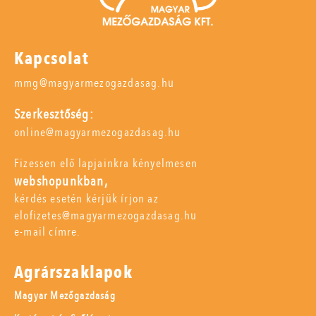
Kapcsolat
mmg@magyarmezogazdasag.hu
Szerkesztőség:
online@magyarmezogazdasag.hu
Fizessen elő lapjainkra kényelmesen
webshopunkban,
kérdés esetén kérjük írjon az
elofizetes@magyarmezogazdasag.hu
e-mail címre.
Agrárszaklapok
Magyar Mezőgazdaság