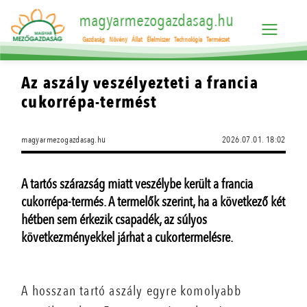
magyarmezogazdasag.hu
Gazdaság
Növény
Állat
Élelmiszer
Technológia
Természet
Az aszály veszélyezteti a francia
cukorrépa-termést
magyarmezogazdasag.hu
2026.07.01. 18:02
A tartós szárazság miatt veszélybe került a francia
cukorrépa-termés. A termelők szerint, ha a következő két
hétben sem érkezik csapadék, az súlyos
következményekkel járhat a cukortermelésre.
A hosszan tartó aszály egyre komolyabb