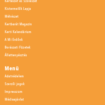
Kertészet és Szőlészet
Kistermelők Lapja
Méhészet
Kertbarát Magazin
Kerti Kalendárium
A Mi Erdőnk
Borászati Füzetek
Állattenyésztés
Menü
Adatvédelem
Szerzői jogok
Impresszum
Médiaajánlat