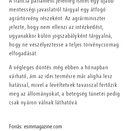
A francia parlament jelenleg ismét egy újabb
mentességi javaslatról tárgyal egy átfogó
agrártörvény részeként. Az agrárminiszter
jelezte, hogy nem ellenzi az intézkedést,
ugyanakkor külön jogszabályként tárgyalná,
hogy ne veszélyeztesse a teljes törvénycsomag
elfogadását.
A végleges döntés még ebben a hónapban
várható, ám az idei termésre már aligha lesz
hatással, mivel a levéltetvek tavasszal fertőzik
meg az állományokat, a betegség tünetei pedig
csak nyáron válnak láthatóvá.
Forrás: esmmagazine.com