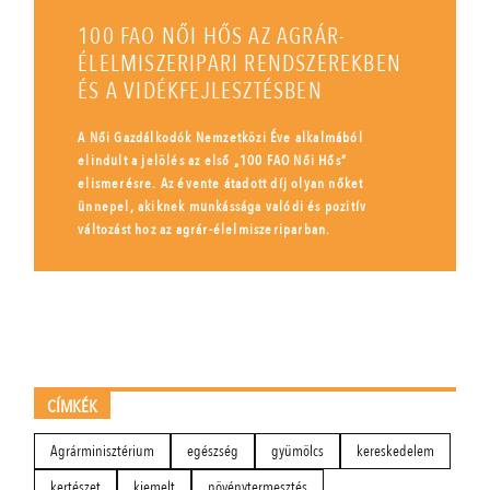
100 FAO NŐI HŐS AZ AGRÁR-
ÉLELMISZERIPARI RENDSZEREKBEN
ÉS A VIDÉKFEJLESZTÉSBEN
A Női Gazdálkodók Nemzetközi Éve alkalmából
elindult a jelölés az első „100 FAO Női Hős”
elismerésre. Az évente átadott díj olyan nőket
ünnepel, akiknek munkássága valódi és pozitív
változást hoz az agrár-élelmiszeriparban.
CÍMKÉK
Agrárminisztérium
egészség
gyümölcs
kereskedelem
kertészet
kiemelt
növénytermesztés