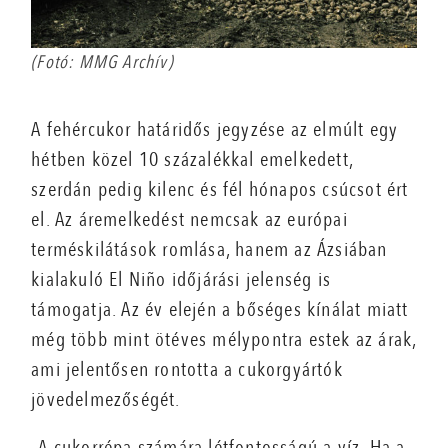
(Fotó: MMG Archív)
A fehércukor határidős jegyzése az elmúlt egy
hétben közel 10 százalékkal emelkedett,
szerdán pedig kilenc és fél hónapos csúcsot ért
el. Az áremelkedést nemcsak az európai
terméskilátások romlása, hanem az Ázsiában
kialakuló El Niño időjárási jelenség is
támogatja. Az év elején a bőséges kínálat miatt
még több mint ötéves mélypontra estek az árak,
ami jelentősen rontotta a cukorgyártók
jövedelmezőségét.
„A cukorrépa számára létfontosságú a víz. Ha a