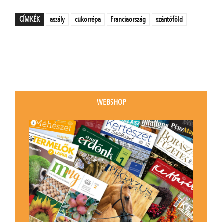
CÍMKÉK
aszály
cukorrépa
Franciaország
szántóföld
WEBSHOP