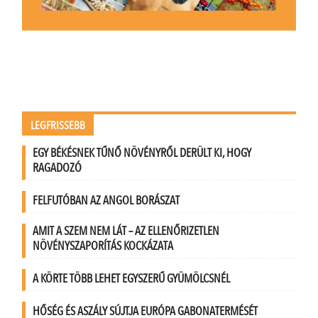
LEGFRISSEBB
EGY BÉKÉSNEK TŰNŐ NÖVÉNYRŐL DERÜLT KI, HOGY
RAGADOZÓ
FELFUTÓBAN AZ ANGOL BORÁSZAT
AMIT A SZEM NEM LÁT – AZ ELLENŐRIZETLEN
NÖVÉNYSZAPORÍTÁS KOCKÁZATA
A KÖRTE TÖBB LEHET EGYSZERŰ GYÜMÖLCSNÉL
HŐSÉG ÉS ASZÁLY SÚJTJA EURÓPA GABONATERMÉSÉT