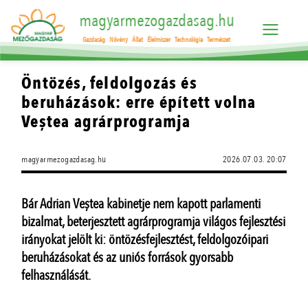
magyarmezogazdasag.hu
Gazdaság
Növény
Állat
Élelmiszer
Technológia
Természet
Öntözés, feldolgozás és
beruházások: erre épített volna
Veștea agrárprogramja
magyarmezogazdasag.hu
2026.07.03. 20:07
Bár Adrian Veștea kabinetje nem kapott parlamenti
bizalmat, beterjesztett agrárprogramja világos fejlesztési
irányokat jelölt ki: öntözésfejlesztést, feldolgozóipari
beruházásokat és az uniós források gyorsabb
felhasználását.