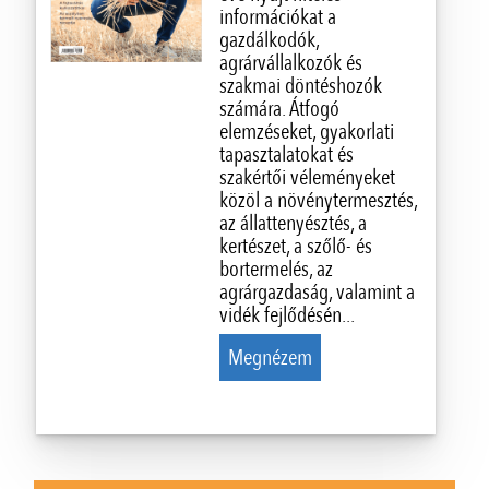
információkat a
gazdálkodók,
agrárvállalkozók és
szakmai döntéshozók
számára. Átfogó
elemzéseket, gyakorlati
tapasztalatokat és
szakértői véleményeket
közöl a növénytermesztés,
az állattenyésztés, a
kertészet, a szőlő- és
bortermelés, az
agrárgazdaság, valamint a
vidék fejlődésén...
Megnézem