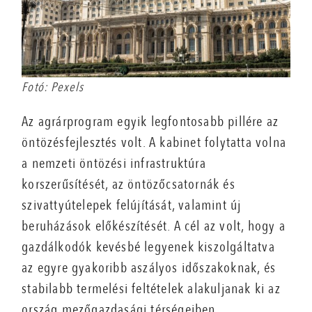
Fotó: Pexels
Az agrárprogram egyik legfontosabb pillére az
öntözésfejlesztés volt. A kabinet folytatta volna
a nemzeti öntözési infrastruktúra
korszerűsítését, az öntözőcsatornák és
szivattyútelepek felújítását, valamint új
beruházások előkészítését. A cél az volt, hogy a
gazdálkodók kevésbé legyenek kiszolgáltatva
az egyre gyakoribb aszályos időszakoknak, és
stabilabb termelési feltételek alakuljanak ki az
ország mezőgazdasági térségeiben.