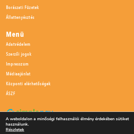
Borászati Füzetek
Állattenyésztés
Menü
Adatvédelem
Szerzői jogok
Impresszum
Médiaajánlat
Központi elérhetőségek
ÁSZF
A weboldalon a minőségi felhasználói élmény érdekében sütiket
használunk.
SimplePay adattovábbítási nyilatkozat
Részletek