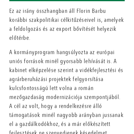
Ez az irány összhangban áll Florin Barbu
korábbi szakpolitikai célkitűzéseivel is, amelyek
a feldolgozás és az export bővítését helyezik
előtérbe.
A kormányprogram hangsúlyozta az európai
uniós források minél gyorsabb lehívását is. A
kabinet elképzelése szerint a vidékfejlesztési és
agrárberuházási projektek felgyorsítása
kulcsfontosságú lett volna a román
mezőgazdaság modernizációja szempontjából.
A cél az volt, hogy a rendelkezésre álló
támogatások minél nagyobb arányban jussanak
el a gazdálkodókhoz, és a már előkészített
fejlesztések ne szenvedjenek késedelmet.