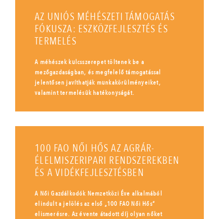
AZ UNIÓS MÉHÉSZETI TÁMOGATÁS
FÓKUSZA: ESZKÖZFEJLESZTÉS ÉS
TERMELÉS
A méhészek kulcsszerepet töltenek be a
mezőgazdaságban, és megfelelő támogatással
jelentősen javíthatják munkakörülményeiket,
valamint termelésük hatékonyságát.
100 FAO NŐI HŐS AZ AGRÁR-
ÉLELMISZERIPARI RENDSZEREKBEN
ÉS A VIDÉKFEJLESZTÉSBEN
A Női Gazdálkodók Nemzetközi Éve alkalmából
elindult a jelölés az első „100 FAO Női Hős”
elismerésre. Az évente átadott díj olyan nőket