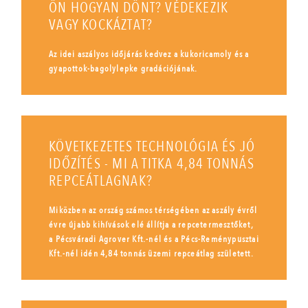
ÖN HOGYAN DÖNT? VÉDEKEZIK
VAGY KOCKÁZTAT?
Az idei aszályos időjárás kedvez a kukoricamoly és a
gyapottok-bagolylepke gradációjának.
KÖVETKEZETES TECHNOLÓGIA ÉS JÓ
IDŐZÍTÉS - MI A TITKA 4,84 TONNÁS
REPCEÁTLAGNAK?
Miközben az ország számos térségében az aszály évről
évre újabb kihívások elé állítja a repcetermesztőket,
a Pécsváradi Agrover Kft.-nél és a Pécs-Reménypusztai
Kft.-nél idén 4,84 tonnás üzemi repceátlag született.