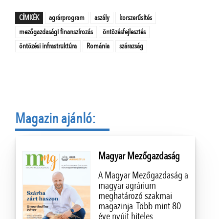
CÍMKÉK
agrárprogram
aszály
korszerűsítés
mezőgazdasági finanszírozás
öntözésfejlesztés
öntözési infrastruktúra
Románia
szárazság
Magazin ajánló:
Magyar Mezőgazdaság
A Magyar Mezőgazdaság a
magyar agrárium
meghatározó szakmai
magazinja. Több mint 80
éve nyújt hiteles