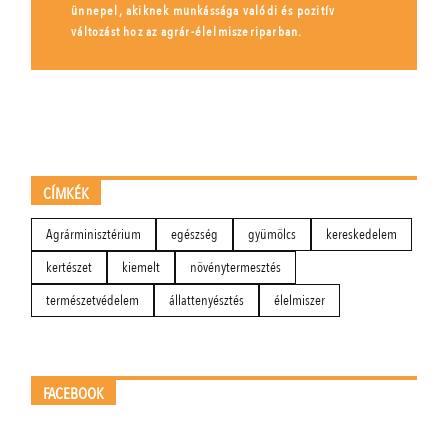
ünnepel, akiknek munkássága valódi és pozitív
változást hoz az agrár-élelmiszeriparban.
CÍMKÉK
Agrárminisztérium
egészség
gyümölcs
kereskedelem
kertészet
kiemelt
növénytermesztés
természetvédelem
állattenyésztés
élelmiszer
FACEBOOK