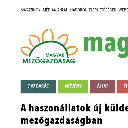
MAGAZINOK
MÉDIAAJÁNLAT
KIADÓRÓL
ELÉRHETŐSÉGEK
WEB
mag
GAZDASÁG
NÖVÉNY
ÁLLAT
É
A haszonállatok új küld
mezőgazdaságban