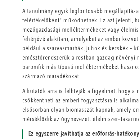
A tanulmány egyik legfontosabb megállapítása,
felértékelőként” működhetnek. Ez azt jelenti,
mezőgazdasági melléktermékeket vagy élelmisz
fehérjévé alakítani, amelyeket az ember közve
például a szarvasmarhák, juhok és kecskék – 
emésztőrendszerük a rostban gazdag növényi ré
baromfik más típusú melléktermékeket hasznosí
származó maradékokat.
A kutatók arra is felhívják a figyelmet, hogy a
csökkentheti az emberi fogyasztásra is alkalma
elsősorban olyan biomasszát kapnak, amely em
mérséklődik az úgynevezett élelmiszer–takarm
Ez egyszerre javíthatja az erőforrás-hatékon