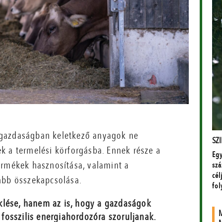
 gazdaságban keletkező anyagok ne
k a termelési körforgásba. Ennek része a
ermékek hasznosítása, valamint a
abb összekapcsolása.
klése, hanem az is, hogy a gazdaságok
osszilis energiahordozóra szoruljanak.