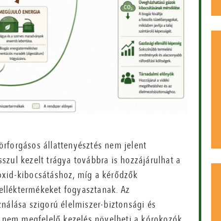
rforgásos állattenyésztés nem jelent
zul kezelt trágya továbbra is hozzájárulhat a
oxid-kibocsátáshoz, míg a kérődzők
lléktermékeket fogyasztanak. Az
nálása szigorú élelmiszer-biztonsági és
 a nem megfelelő kezelés növelheti a kórokozók