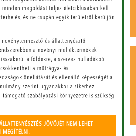
t minden megoldást teljes életciklusában kell
terhelés, és ne csupán egyik területről kerüljön
t növénytermesztő és állattenyésztő
endszerekben a növényi melléktermékek
isszakerül a földekre, a szerves hulladékból
e csökkentheti a műtrágya- és
zdaságok önellátását és ellenálló képességét a
tanulmány szerint ugyanakkor a sikerhez
és támogató szabályozási környezetre is szükség
 ÁLLATTENYÉSZTÉS JÖVŐJÉT NEM LEHET
 MEGÍTÉLNI.