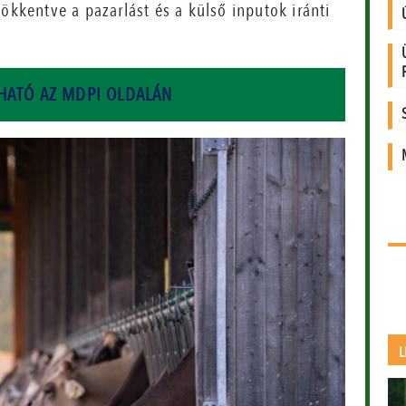
ökkentve a pazarlást és a külső inputok iránti
SHATÓ AZ MDPI OLDALÁN
L