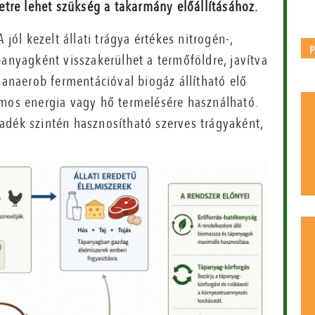
tre lehet szükség a takarmány előállításához.
 jól kezelt állati trágya értékes nitrogén-,
panyagként visszakerülhet a termőföldre, javítva
 anaerob fermentációval biogáz állítható elő
amos energia vagy hő termelésére használható.
adék szintén hasznosítható szerves trágyaként,