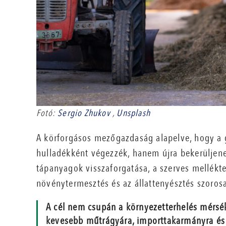
Fotó:
Sergio Zhukov
,
Unsplash
A körforgásos mezőgazdaság alapelve, hogy a
hulladékként végezzék, hanem újra bekerüljene
tápanyagok visszaforgatása, a szerves mellékt
növénytermesztés és az állattenyésztés szoros
A cél nem csupán a környezetterhelés mérsé
kevesebb műtrágyára, importtakarmányra és f