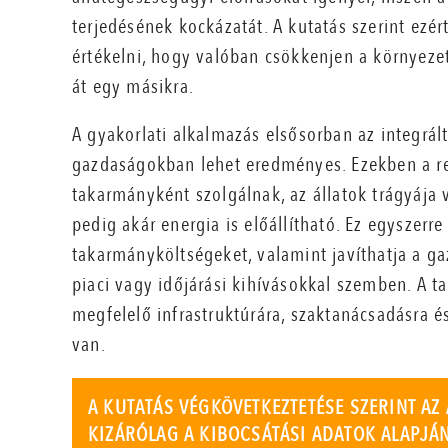
terjedésének kockázatát. A kutatás szerint ezér
értékelni, hogy valóban csökkenjen a környezet
át egy másikra.
A gyakorlati alkalmazás elsősorban az integrál
gazdaságokban lehet eredményes. Ezekben a r
takarmányként szolgálnak, az állatok trágyája v
pedig akár energia is előállítható. Ez egyszerr
takarmányköltségeket, valamint javíthatja a ga
piaci vagy időjárási kihívásokkal szemben. A 
megfelelő infrastruktúrára, szaktanácsadásra 
van.
A KUTATÁS VÉGKÖVETKEZTETÉSE SZERINT AZ
KIZÁRÓLAG A KIBOCSÁTÁSI ADATOK ALAPJÁN