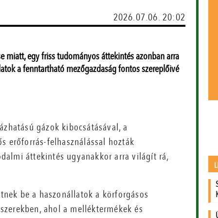
2026.07.06. 20:02
ése miatt, egy friss tudományos áttekintés azonban arra
llatok a fenntartható mezőgazdaság fontos szereplőivé
házhatású gázok kibocsátásával, a
s erőforrás-felhasználással hozták
almi áttekintés ugyanakkor arra világít rá,
L
hetnek be a haszonállatok a körforgásos
szerekben, ahol a melléktermékek és