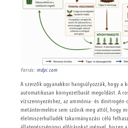
Forrás:
mdpi.com
A szerzők ugyanakkor hangsúlyozzák, hogy a kö
automatikusan környezetbarát megoldást. A ross
vízszennyezéshez, az ammónia- és dinitrogén-
metántermelése sem szűnik meg attól, hogy me
élelmiszerhulladék takarmányozási célú felhasz
állategészségügyi előírásokat igényel, hiszen