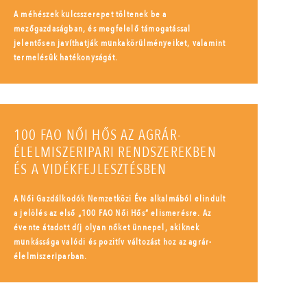
A méhészek kulcsszerepet töltenek be a
mezőgazdaságban, és megfelelő támogatással
jelentősen javíthatják munkakörülményeiket, valamint
termelésük hatékonyságát.
100 FAO NŐI HŐS AZ AGRÁR-
ÉLELMISZERIPARI RENDSZEREKBEN
ÉS A VIDÉKFEJLESZTÉSBEN
A Női Gazdálkodók Nemzetközi Éve alkalmából elindult
a jelölés az első „100 FAO Női Hős” elismerésre. Az
évente átadott díj olyan nőket ünnepel, akiknek
munkássága valódi és pozitív változást hoz az agrár-
élelmiszeriparban.