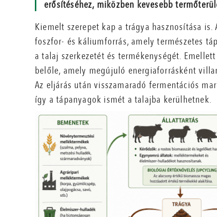
erősítéséhez, miközben kevesebb termőterüle
Kiemelt szerepet kap a trágya hasznosítása is. A
foszfor- és káliumforrás, amely természetes tá
a talaj szerkezetét és termékenységét. Emellett
belőle, amely megújuló energiaforrásként vill
Az eljárás után visszamaradó fermentációs mar
így a tápanyagok ismét a talajba kerülhetnek.