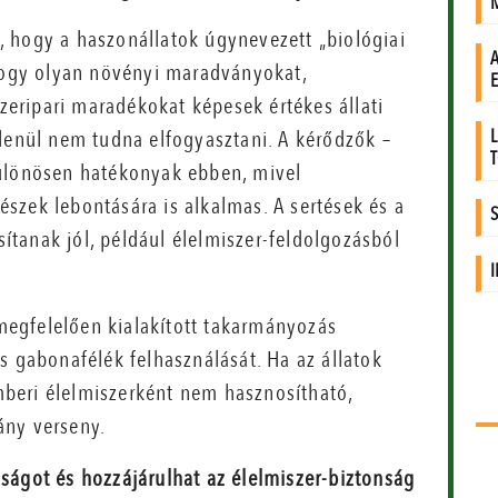
 hogy a haszonállatok úgynevezett „biológiai
 hogy olyan növényi maradványokat,
eripari maradékokat képesek értékes állati
tlenül nem tudna elfogyasztani. A kérődzők –
különösen hatékonyak ebben, mivel
szek lebontására is alkalmas. A sertések és a
tanak jól, például élelmiszer-feldolgozásból
 megfelelően kialakított takarmányozás
s gabonafélék felhasználását. Ha az állatok
beri élelmiszerként nem hasznosítható,
ány verseny.
yságot és hozzájárulhat az élelmiszer-biztonság