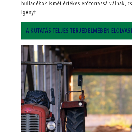
hulladékok ismét értékes erőforrássá válnak, cs
igényt.
A KUTATÁS TELJES TERJEDELMÉBEN ELOLVA