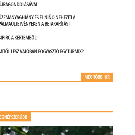
ÚJRAGONDOLÁSÁVAL
ÜZEMANYAGHIÁNY ÉS EL NIÑO NEHEZÍTI A
PÁLMAÜLTETVÉNYEKEN A BETAKARÍTÁST
SIPIRC A KERTEMBŐL!
MITŐL LESZ VALÓBAN FOGYASZTÓ EGY TURMIX?
MÉG TÖBB HÍR
EGNÉPSZERŰBB