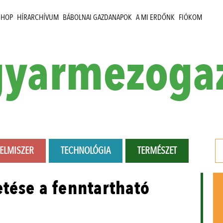
SHOP
HÍRARCHÍVUM
BÁBOLNAI GAZDANAPOK
A MI ERDŐNK
FIÓKOM
yarmezoga
LELMISZER
TECHNOLÓGIA
TERMÉSZET
etése a fenntartható