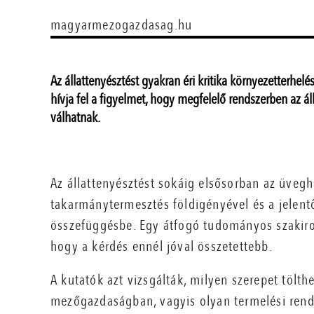
magyarmezogazdasag.hu
Az állattenyésztést gyakran éri kritika környezetterhel
hívja fel a figyelmet, hogy megfelelő rendszerben az á
válhatnak.
Az állattenyésztést sokáig elsősorban az üveg
takarmánytermesztés földigényével és a jelentő
összefüggésbe. Egy átfogó tudományos szakirod
hogy a kérdés ennél jóval összetettebb.
A kutatók azt vizsgálták, milyen szerepet tölt
mezőgazdaságban, vagyis olyan termelési rend