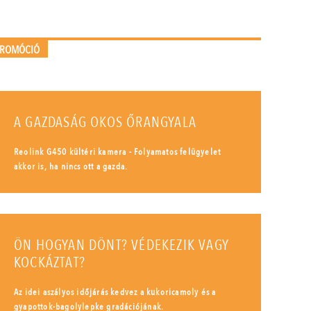
PROMÓCIÓ
A GAZDASÁG OKOS ŐRANGYALA
Reolink G450 kültéri kamera - Folyamatos felügyelet
akkor is, ha nincs ott a gazda.
ÖN HOGYAN DÖNT? VÉDEKEZIK VAGY
KOCKÁZTAT?
Az idei aszályos időjárás kedvez a kukoricamoly és a
gyapottok-bagolylepke gradációjának.