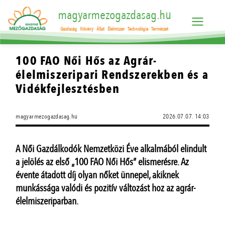
magyarmezogazdasag.hu
Gazdaság
Növény
Állat
Élelmiszer
Technológia
Természet
100 FAO Női Hős az Agrár-
élelmiszeripari Rendszerekben és a
Vidékfejlesztésben
magyarmezogazdasag.hu
2026.07.07. 14:03
A Női Gazdálkodók Nemzetközi Éve alkalmából elindult
a jelölés az első „100 FAO Női Hős” elismerésre. Az
évente átadott díj olyan nőket ünnepel, akiknek
munkássága valódi és pozitív változást hoz az agrár-
élelmiszeriparban.