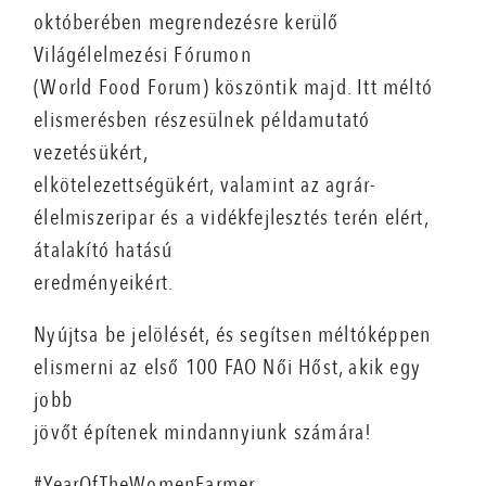
októberében megrendezésre kerülő
Világélelmezési Fórumon
(World Food Forum) köszöntik majd. Itt méltó
elismerésben részesülnek példamutató
vezetésükért,
elkötelezettségükért, valamint az agrár-
élelmiszeripar és a vidékfejlesztés terén elért,
átalakító hatású
eredményeikért.
Nyújtsa be jelölését, és segítsen méltóképpen
elismerni az első 100 FAO Női Hőst, akik egy
jobb
jövőt építenek mindannyiunk számára!
#YearOfTheWomenFarmer