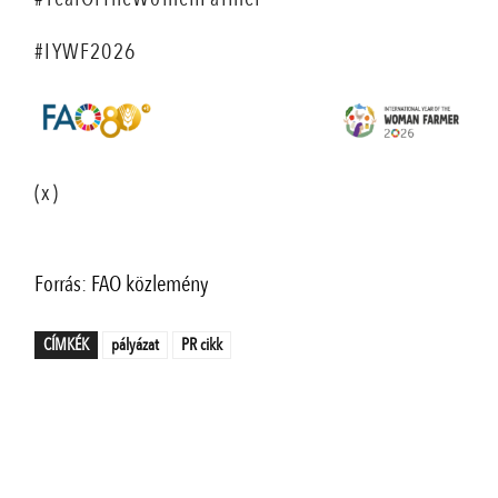
#IYWF2026
(x)
Forrás: FAO közlemény
CÍMKÉK
pályázat
PR cikk