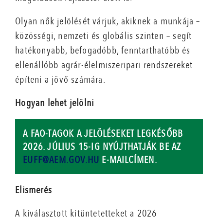
Olyan nők jelölését várjuk, akiknek a munkája –
közösségi, nemzeti és globális szinten – segít
hatékonyabb, befogadóbb, fenntarthatóbb és
ellenállóbb agrár-élelmiszeripari rendszereket
építeni a jövő számára.
Hogyan lehet jelölni
A FAO-TAGOK A JELÖLÉSEKET LEGKÉSŐBB
2026. JÚLIUS 15-IG NYÚJTHATJÁK BE AZ
EUFF@AEM.GOV.HU
E-MAILCÍMEN.
Elismerés
A kiválasztott kitüntetetteket a 2026