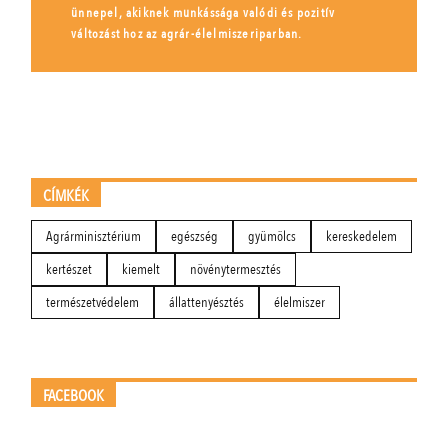
ünnepel, akiknek munkássága valódi és pozitív
változást hoz az agrár-élelmiszeriparban.
CÍMKÉK
Agrárminisztérium
egészség
gyümölcs
kereskedelem
kertészet
kiemelt
növénytermesztés
természetvédelem
állattenyésztés
élelmiszer
FACEBOOK