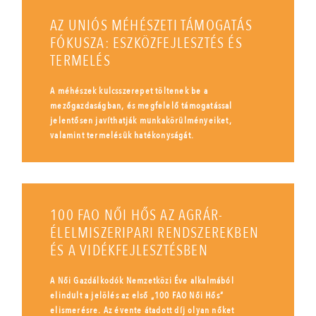
AZ UNIÓS MÉHÉSZETI TÁMOGATÁS
FÓKUSZA: ESZKÖZFEJLESZTÉS ÉS
TERMELÉS
A méhészek kulcsszerepet töltenek be a
mezőgazdaságban, és megfelelő támogatással
jelentősen javíthatják munkakörülményeiket,
valamint termelésük hatékonyságát.
100 FAO NŐI HŐS AZ AGRÁR-
ÉLELMISZERIPARI RENDSZEREKBEN
ÉS A VIDÉKFEJLESZTÉSBEN
A Női Gazdálkodók Nemzetközi Éve alkalmából
elindult a jelölés az első „100 FAO Női Hős”
elismerésre. Az évente átadott díj olyan nőket