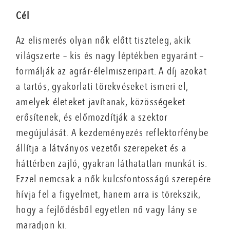
Cél
Az elismerés olyan nők előtt tiszteleg, akik
világszerte – kis és nagy léptékben egyaránt –
formálják az agrár-élelmiszeripart. A díj azokat
a tartós, gyakorlati törekvéseket ismeri el,
amelyek életeket javítanak, közösségeket
erősítenek, és előmozdítják a szektor
megújulását. A kezdeményezés reflektorfénybe
állítja a látványos vezetői szerepeket és a
háttérben zajló, gyakran láthatatlan munkát is.
Ezzel nemcsak a nők kulcsfontosságú szerepére
hívja fel a figyelmet, hanem arra is törekszik,
hogy a fejlődésből egyetlen nő vagy lány se
maradjon ki.