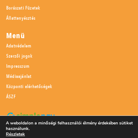
Borászati Füzetek
Állattenyésztés
Menü
Adatvédelem
Szerzői jogok
Impresszum
Médiaajánlat
Központi elérhetőségek
ÁSZF
A weboldalon a minőségi felhasználói élmény érdekében sütiket
használunk.
SimplePay adattovábbítási nyilatkozat
Részletek