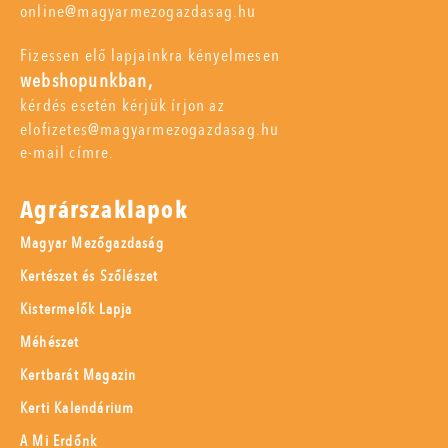
online@magyarmezogazdasag.hu
Fizessen elő lapjainkra kényelmesen
webshopunkban,
kérdés esetén kérjük írjon az
elofizetes@magyarmezogazdasag.hu
e-mail címre.
Agrárszaklapok
Magyar Mezőgazdaság
Kertészet és Szőlészet
Kistermelők Lapja
Méhészet
Kertbarát Magazin
Kerti Kalendárium
A Mi Erdőnk