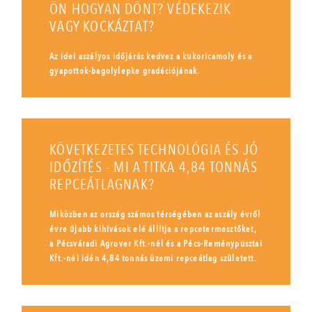
ÖN HOGYAN DÖNT? VÉDEKEZIK
VAGY KOCKÁZTAT?
Az idei aszályos időjárás kedvez a kukoricamoly és a
gyapottok-bagolylepke gradációjának.
KÖVETKEZETES TECHNOLÓGIA ÉS JÓ
IDŐZÍTÉS - MI A TITKA 4,84 TONNÁS
REPCEÁTLAGNAK?
Miközben az ország számos térségében az aszály évről
évre újabb kihívások elé állítja a repcetermesztőket,
a Pécsváradi Agrover Kft.-nél és a Pécs-Reménypusztai
Kft.-nél idén 4,84 tonnás üzemi repceátlag született.