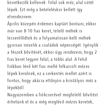
következők kellenek: fölül sok méz, alul sötét
lépek. Ezt még a beteleléskor kellett így
elrendeznem.
Április közepén érdemes kaptárt bontani, ekkor
már van 8-10 fias keret, telelő méhek is
lecserélődtek és a folyamatosan kelő méhek
gyorsan növelik a családok népességét. Igénylik
a fészek bővítését, ekkor úgy rendezem, hogy 2
fias keret legyen felül, a többi alul. A felső
fiókban lévő két fias mellé felkarcolt mézes
lépek kerülnek, ez a serkentés mellet azért is
fontos, hogy akácra eltűnjön a kristályos méz a
lépekből.
Nagyüzemben a fiókcserével megfelelő bővítést
érhetünk el és a még meglévő mézes keretek,