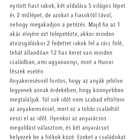
nyitott fiast rakok, két oldalára 5 világos lépet
és 2 műlépet, de azokat a fiasoktól távol,
nehogy megakadjon a petézés. Majd ha az 1.
akác elejére ezt telepetézte, akkor minden
átvizsgáláskor 2 fedettet rakok fel a rács fölé,
tehát állandóan 12 fias keret van minden
családban, ami ugyanannyi, mint a Hunor
fészek esetén.
Anyakeresésnél fontos, hogy az anyák jelölve
legyenek annak érdekében, hogy könnyebben
megtaláljuk. Túl sok időt nem szabad eltölteni
az anyakereséssel, mert ez a többi családtól
veszi el az időt. Ilyenkor az anyarácsos
megoldást választom, és két anyarácsot
helyezek be a fiókok közé. Ezeket a családokat