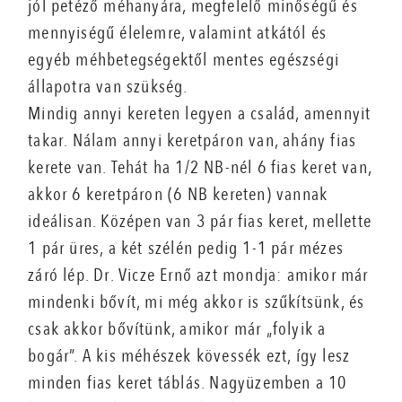
jól petéző méhanyára, megfelelő minőségű és
mennyiségű élelemre, valamint atkától és
egyéb méhbetegségektől mentes egészségi
állapotra van szükség.
Mindig annyi kereten legyen a család, amennyit
takar. Nálam annyi keretpáron van, ahány fias
kerete van. Tehát ha 1/2 NB-nél 6 fias keret van,
akkor 6 keretpáron (6 NB kereten) vannak
ideálisan. Középen van 3 pár fias keret, mellette
1 pár üres, a két szélén pedig 1-1 pár mézes
záró lép. Dr. Vicze Ernő azt mondja: amikor már
mindenki bővít, mi még akkor is szűkítsünk, és
csak akkor bővítünk, amikor már „folyik a
bogár”. A kis méhészek kövessék ezt, így lesz
minden fias keret táblás. Nagyüzemben a 10