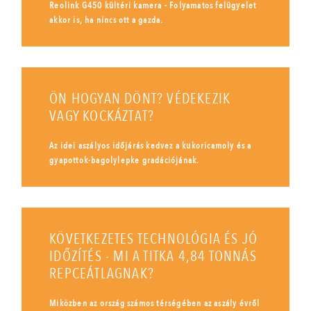
Reolink G450 kültéri kamera - Folyamatos felügyelet
akkor is, ha nincs ott a gazda.
ÖN HOGYAN DÖNT? VÉDEKEZIK
VAGY KOCKÁZTAT?
Az idei aszályos időjárás kedvez a kukoricamoly és a
gyapottok-bagolylepke gradációjának.
KÖVETKEZETES TECHNOLÓGIA ÉS JÓ
IDŐZÍTÉS - MI A TITKA 4,84 TONNÁS
REPCEÁTLAGNAK?
Miközben az ország számos térségében az aszály évről