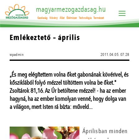
magyarmezogazdasag.hu
Gazdaság
Növény
Állat
Élelmiszer
Technológia
Természet
Emlékeztető – április
wpadmin
2011.04.05. 07:28
„És meg elégítettem volna őket gabonának kövérivel, és
kősziklából folyó mézzel töltöttem volna be őket."
Zsoltárok 81,16. Az Úr betöltene mézzel! - ha az ember
hagyná, ha az ember komolyan venné, hogy dolga van
a világon, mert Isten rá bízta: műveld...
Áprilisban minden