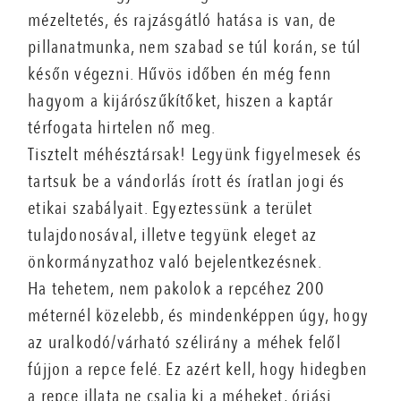
mézeltetés, és rajzásgátló hatása is van, de
pillanatmunka, nem szabad se túl korán, se túl
későn végezni. Hűvös időben én még fenn
hagyom a kijárószűkítőket, hiszen a kaptár
térfogata hirtelen nő meg.
Tisztelt méhésztársak! Legyünk figyelmesek és
tartsuk be a vándorlás írott és íratlan jogi és
etikai szabályait. Egyeztessünk a terület
tulajdonosával, illetve tegyünk eleget az
önkormányzathoz való bejelentkezésnek.
Ha tehetem, nem pakolok a repcéhez 200
méternél közelebb, és mindenképpen úgy, hogy
az uralkodó/várható szélirány a méhek felől
fújjon a repce felé. Ez azért kell, hogy hidegben
a repce illata ne csalja ki a méheket, óriási