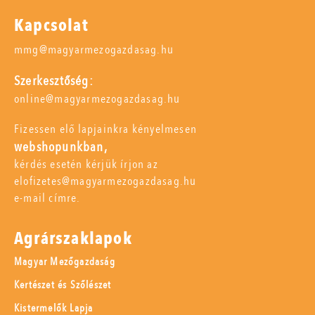
Kapcsolat
mmg@magyarmezogazdasag.hu
Szerkesztőség:
online@magyarmezogazdasag.hu
Fizessen elő lapjainkra kényelmesen
webshopunkban,
kérdés esetén kérjük írjon az
elofizetes@magyarmezogazdasag.hu
e-mail címre.
Agrárszaklapok
Magyar Mezőgazdaság
Kertészet és Szőlészet
Kistermelők Lapja