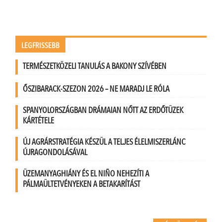
LEGFRISSEBB
TERMÉSZETKÖZELI TANULÁS A BAKONY SZÍVÉBEN
ŐSZIBARACK-SZEZON 2026 – NE MARADJ LE RÓLA
SPANYOLORSZÁGBAN DRÁMAIAN NŐTT AZ ERDŐTÜZEK
KÁRTÉTELE
ÚJ AGRÁRSTRATÉGIA KÉSZÜL A TELJES ÉLELMISZERLÁNC
ÚJRAGONDOLÁSÁVAL
ÜZEMANYAGHIÁNY ÉS EL NIÑO NEHEZÍTI A
PÁLMAÜLTETVÉNYEKEN A BETAKARÍTÁST