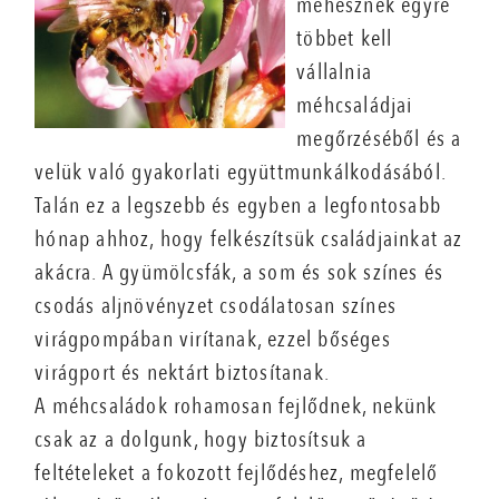
méhésznek egyre
többet kell
vállalnia
méhcsaládjai
megőrzéséből és a
velük való gyakorlati együttmunkálkodásából.
Talán ez a legszebb és egyben a legfontosabb
hónap ahhoz, hogy felkészítsük családjainkat az
akácra. A gyümölcsfák, a som és sok színes és
csodás aljnövényzet csodálatosan színes
virágpompában virítanak, ezzel bőséges
virágport és nektárt biztosítanak.
A méhcsaládok rohamosan fejlődnek, nekünk
csak az a dolgunk, hogy biztosítsuk a
feltételeket a fokozott fejlődéshez, megfelelő