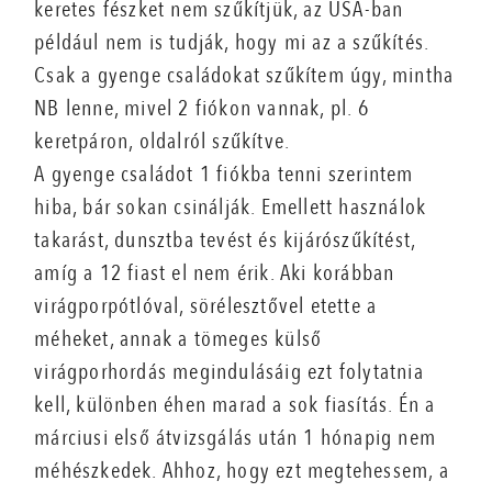
keretes fészket nem szűkítjük, az USA-ban
például nem is tudják, hogy mi az a szűkítés.
Csak a gyenge családokat szűkítem úgy, mintha
NB lenne, mivel 2 fiókon vannak, pl. 6
keretpáron, oldalról szűkítve.
A gyenge családot 1 fiókba tenni szerintem
hiba, bár sokan csinálják. Emellett használok
takarást, dunsztba tevést és kijárószűkítést,
amíg a 12 fiast el nem érik. Aki korábban
virágporpótlóval, sörélesztővel etette a
méheket, annak a tömeges külső
virágporhordás megindulásáig ezt folytatnia
kell, különben éhen marad a sok fiasítás. Én a
márciusi első átvizsgálás után 1 hónapig nem
méhészkedek. Ahhoz, hogy ezt megtehessem, a