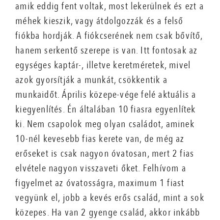
amik eddig fent voltak, most lekerülnek és ezt a
méhek kieszik, vagy átdolgozzák és a felső
fiókba hordják. A fiókcserének nem csak bővítő,
hanem serkentő szerepe is van. Itt fontosak az
egységes kaptár-, illetve keretméretek, mivel
azok gyorsítják a munkát, csökkentik a
munkaidőt. Április közepe-vége felé aktuális a
kiegyenlítés. Én általában 10 fiasra egyenlítek
ki. Nem csapolok meg olyan családot, aminek
10-nél kevesebb fias kerete van, de még az
erőseket is csak nagyon óvatosan, mert 2 fias
elvétele nagyon visszaveti őket. Felhívom a
figyelmet az óvatosságra, maximum 1 fiast
vegyünk el, jobb a kevés erős család, mint a sok
közepes. Ha van 2 gyenge család, akkor inkább