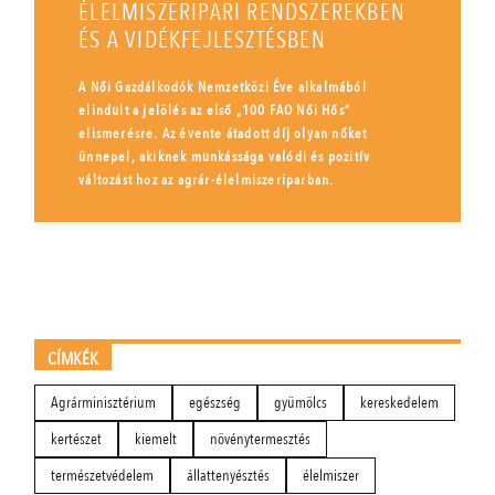
ÉLELMISZERIPARI RENDSZEREKBEN
ÉS A VIDÉKFEJLESZTÉSBEN
A Női Gazdálkodók Nemzetközi Éve alkalmából
elindult a jelölés az első „100 FAO Női Hős”
elismerésre. Az évente átadott díj olyan nőket
ünnepel, akiknek munkássága valódi és pozitív
változást hoz az agrár-élelmiszeriparban.
CÍMKÉK
Agrárminisztérium
egészség
gyümölcs
kereskedelem
kertészet
kiemelt
növénytermesztés
természetvédelem
állattenyésztés
élelmiszer