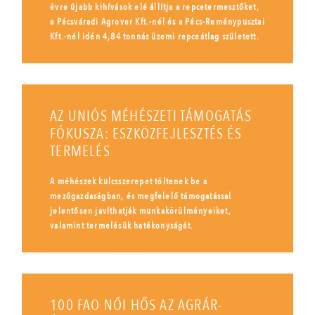
évre újabb kihívások elé állítja a repcetermesztőket,
a Pécsváradi Agrover Kft.-nél és a Pécs-Reménypusztai
Kft.-nél idén 4,84 tonnás üzemi repceátlag született.
AZ UNIÓS MÉHÉSZETI TÁMOGATÁS
FÓKUSZA: ESZKÖZFEJLESZTÉS ÉS
TERMELÉS
A méhészek kulcsszerepet töltenek be a
mezőgazdaságban, és megfelelő támogatással
jelentősen javíthatják munkakörülményeiket,
valamint termelésük hatékonyságát.
100 FAO NŐI HŐS AZ AGRÁR-