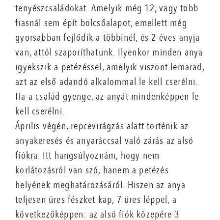
tenyészcsaládokat. Amelyik még 12, vagy több
fiasnál sem épít bölcsőalapot, emellett még
gyorsabban fejlődik a többinél, és 2 éves anyja
van, attól szaporíthatunk. Ilyenkor minden anya
igyekszik a petézéssel, amelyik viszont lemarad,
azt az első adandó alkalommal le kell cserélni.
Ha a család gyenge, az anyát mindenképpen le
kell cserélni.
Április végén, repcevirágzás alatt történik az
anyakeresés és anyaráccsal való zárás az alsó
fiókra. Itt hangsúlyoznám, hogy nem
korlátozásról van szó, hanem a petézés
helyének meghatározásáról. Hiszen az anya
teljesen üres fészket kap, 7 üres léppel, a
következőképpen: az alsó fiók közepére 3