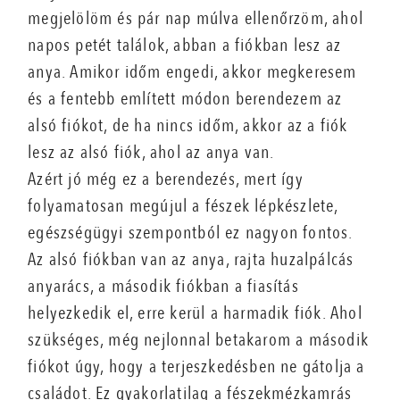
megjelölöm és pár nap múlva ellenőrzöm, ahol
napos petét találok, abban a fiókban lesz az
anya. Amikor időm engedi, akkor megkeresem
és a fentebb említett módon berendezem az
alsó fiókot, de ha nincs időm, akkor az a fiók
lesz az alsó fiók, ahol az anya van.
Azért jó még ez a berendezés, mert így
folyamatosan megújul a fészek lépkészlete,
egészségügyi szempontból ez nagyon fontos.
Az alsó fiókban van az anya, rajta huzalpálcás
anyarács, a második fiókban a fiasítás
helyezkedik el, erre kerül a harmadik fiók. Ahol
szükséges, még nejlonnal betakarom a második
fiókot úgy, hogy a terjeszkedésben ne gátolja a
családot. Ez gyakorlatilag a fészekmézkamrás