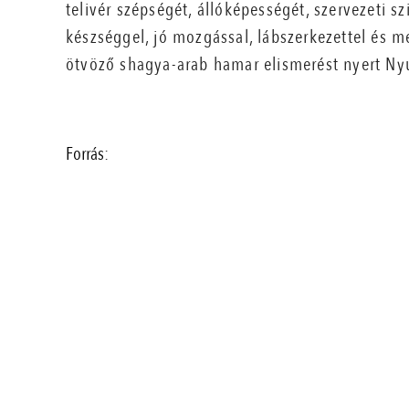
telivér szépségét, állóképességét, szervezeti sz
készséggel, jó mozgással, lábszerkezettel és 
ötvöző shagya-arab hamar elismerést nyert N
Forrás: