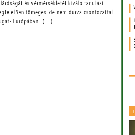
ilárdságát és vérmérsékletét kiváló tanulási
megfelelően tömeges, de nem durva csontozattal
yugat- Európában. (…)
L