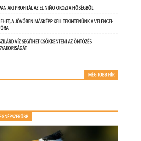
VAN AKI PROFITÁL AZ EL NIÑO OKOZTA HŐSÉGBŐL
LEHET, A JÖVŐBEN MÁSKÉPP KELL TEKINTENÜNK A VELENCEI-
TÓRA
SZILÁRD VÍZ SEGÍTHET CSÖKKENTENI AZ ÖNTÖZÉS
GYAKORISÁGÁT
MÉG TÖBB HÍR
EGNÉPSZERŰBB