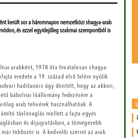
ként került sor a háromnapos nemzetközi shagya-arab
 módon, és ezzel egyidejűleg szakmai szempontból is
lnai arabként, 1978 óta hivatalosan shagya-
fajta eredete a 19. század első felére nyúlik
 udvari haditanács úgy döntött, hogy az akkori,
edetű bábolnai lóállomány fedezésére a
rólag arab telivérek használhatóak. A
L
zámító távlovaglás mellett a fajta egyes
lovaglásban és díjugratásban, a tömegesebb
már többször is. A kedvelői szerint az arab