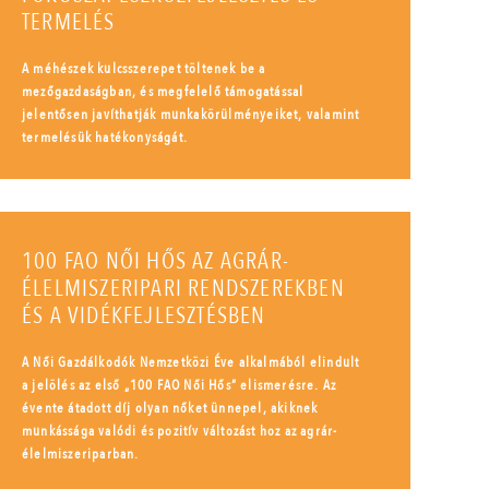
TERMELÉS
A méhészek kulcsszerepet töltenek be a
mezőgazdaságban, és megfelelő támogatással
jelentősen javíthatják munkakörülményeiket, valamint
termelésük hatékonyságát.
100 FAO NŐI HŐS AZ AGRÁR-
ÉLELMISZERIPARI RENDSZEREKBEN
ÉS A VIDÉKFEJLESZTÉSBEN
A Női Gazdálkodók Nemzetközi Éve alkalmából elindult
a jelölés az első „100 FAO Női Hős” elismerésre. Az
évente átadott díj olyan nőket ünnepel, akiknek
munkássága valódi és pozitív változást hoz az agrár-
élelmiszeriparban.