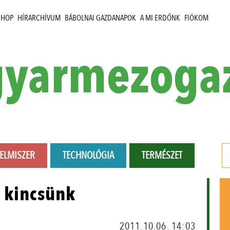
SHOP
HÍRARCHÍVUM
BÁBOLNAI GAZDANAPOK
A MI ERDŐNK
FIÓKOM
yarmezoga
LELMISZER
TECHNOLÓGIA
TERMÉSZET
i kincsünk
2011.10.06. 14:03