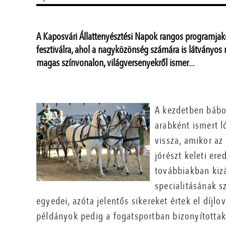
A Kaposvári Állattenyésztési Napok rangos programja
fesztiválra, ahol a nagyközönség számára is látványos
magas színvonalon, világversenyekről ismer...
A kezdetben bábo
arabként ismert ló
vissza, amikor az
jórészt keleti er
továbbiakban kizá
specialitásának s
egyedei, azóta jelentős sikereket értek el díj
példányok pedig a fogatsportban bizonyítottak 