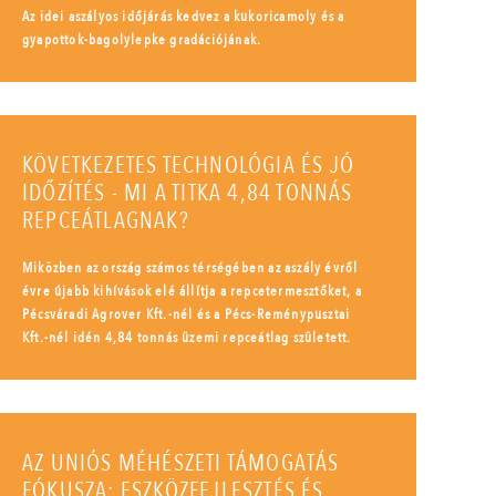
Az idei aszályos időjárás kedvez a kukoricamoly és a
gyapottok-bagolylepke gradációjának.
KÖVETKEZETES TECHNOLÓGIA ÉS JÓ
IDŐZÍTÉS - MI A TITKA 4,84 TONNÁS
REPCEÁTLAGNAK?
Miközben az ország számos térségében az aszály évről
évre újabb kihívások elé állítja a repcetermesztőket, a
Pécsváradi Agrover Kft.-nél és a Pécs-Reménypusztai
Kft.-nél idén 4,84 tonnás üzemi repceátlag született.
AZ UNIÓS MÉHÉSZETI TÁMOGATÁS
FÓKUSZA: ESZKÖZFEJLESZTÉS ÉS