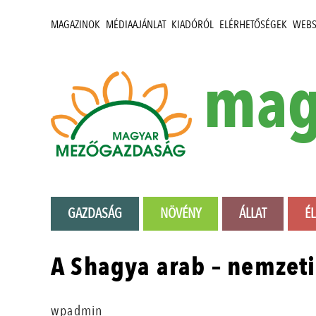
MAGAZINOK
MÉDIAAJÁNLAT
KIADÓRÓL
ELÉRHETŐSÉGEK
WEB
mag
GAZDASÁG
NÖVÉNY
ÁLLAT
É
A Shagya arab – nemzet
wpadmin