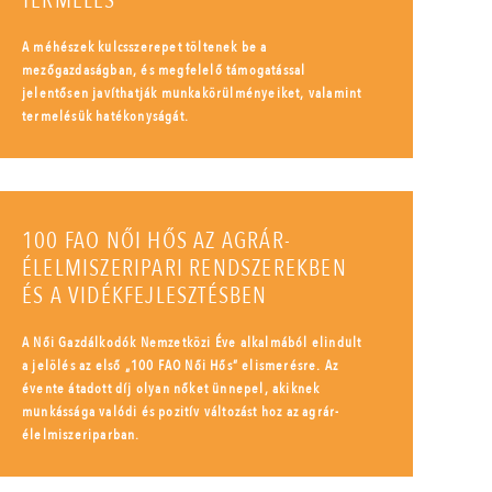
TERMELÉS
A méhészek kulcsszerepet töltenek be a
mezőgazdaságban, és megfelelő támogatással
jelentősen javíthatják munkakörülményeiket, valamint
termelésük hatékonyságát.
100 FAO NŐI HŐS AZ AGRÁR-
ÉLELMISZERIPARI RENDSZEREKBEN
ÉS A VIDÉKFEJLESZTÉSBEN
A Női Gazdálkodók Nemzetközi Éve alkalmából elindult
a jelölés az első „100 FAO Női Hős” elismerésre. Az
évente átadott díj olyan nőket ünnepel, akiknek
munkássága valódi és pozitív változást hoz az agrár-
élelmiszeriparban.