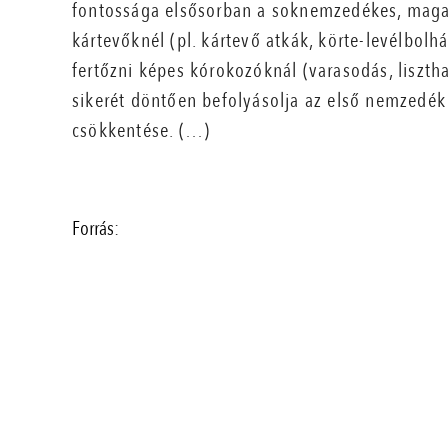
fontossága elsősorban a soknemzedékes, magas
kártevőknél (pl. kártevő atkák, körte-levélbolh
fertőzni képes kórokozóknál (varasodás, liszt
sikerét döntően befolyásolja az első nemzedék 
csökkentése. (…)
Forrás: