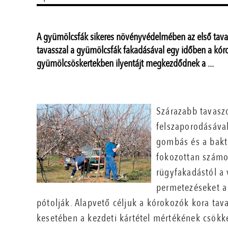
A gyümölcsfák sikeres növényvédelmében az első tava
tavasszal a gyümölcsfák fakadásával egy időben a kóro
gyümölcsöskertekben ilyentájt megkezdődnek a ...
Szárazabb tavasz
felszaporodásával
gombás és a bakté
fokozottan számol
rügyfakadástól a 
permetezéseket a
pótolják. Alapvető céljuk a kórokozók kora tava
kesetében a kezdeti kártétel mértékének csökk