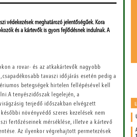
szi védekezések meghatározó jelentőségűek. Kora
kozók és a kártevők is gyors fejlődésnek indulnak. A
okon a rovar- és az atkakártevők nagyobb
,csapadékosabb tavaszi időjárás esetén pedig a
riumos betegségek hirtelen fellépésével kell
ni.A tenyészidőszak legelején, a
virágzásig terjedő időszakban elvégzett
L
 későbbi növényvédő szeres kezelések nem
szi fertőzéseinek mérséklése, illetve a kártevő
entése. Az ilyenkor végrehajtott permetezések