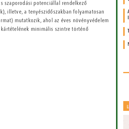
 szaporodási potenciállal rendelkező
ák), illetve, a tenyészidőszakban folyamatosan
harmat) mutatkozik, ahol az éves növényvédelem
kártételének minimális szintre történő
L