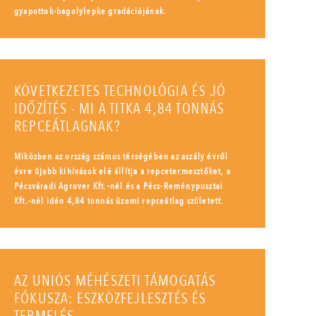
gyapottok-bagolylepke gradációjának.
KÖVETKEZETES TECHNOLÓGIA ÉS JÓ
IDŐZÍTÉS - MI A TITKA 4,84 TONNÁS
REPCEÁTLAGNAK?
Miközben az ország számos térségében az aszály évről
évre újabb kihívások elé állítja a repcetermesztőket, a
Pécsváradi Agrover Kft.-nél és a Pécs-Reménypusztai
Kft.-nél idén 4,84 tonnás üzemi repceátlag született.
AZ UNIÓS MÉHÉSZETI TÁMOGATÁS
FÓKUSZA: ESZKÖZFEJLESZTÉS ÉS