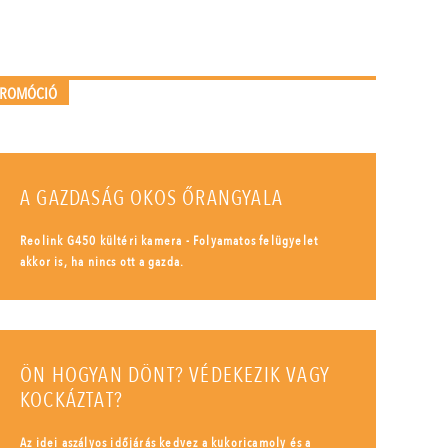
PROMÓCIÓ
A GAZDASÁG OKOS ŐRANGYALA
Reolink G450 kültéri kamera - Folyamatos felügyelet
akkor is, ha nincs ott a gazda.
ÖN HOGYAN DÖNT? VÉDEKEZIK VAGY
KOCKÁZTAT?
Az idei aszályos időjárás kedvez a kukoricamoly és a