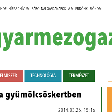
SHOP
HÍRARCHÍVUM
BÁBOLNAI GAZDANAPOK
A MI ERDŐNK
FIÓKOM
yarmezoga
LELMISZER
TECHNOLÓGIA
TERMÉSZET
 a gyümölcsöskertben
2014.03.26. 15:16