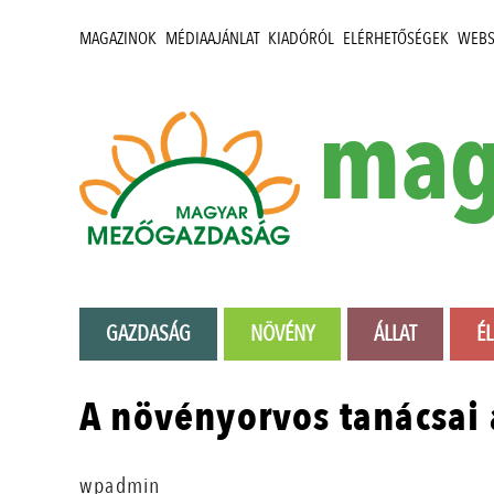
MAGAZINOK
MÉDIAAJÁNLAT
KIADÓRÓL
ELÉRHETŐSÉGEK
WEB
mag
GAZDASÁG
NÖVÉNY
ÁLLAT
É
A növényorvos tanácsai
wpadmin