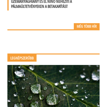
ÜZEMANYAGHIÁNY ÉS EL NIÑO NEHEZÍTI A
PÁLMAÜLTETVÉNYEKEN A BETAKARÍTÁST
MÉG TÖBB HÍR
LEGNÉPSZERŰBB