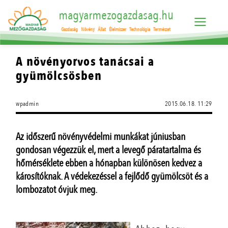
magyarmezogazdasag.hu
Gazdaság
Növény
Állat
Élelmiszer
Technológia
Természet
A növényorvos tanácsai a
gyümölcsösben
wpadmin
2015.06.18. 11:29
Az időszerű növényvédelmi munkákat júniusban
gondosan végezzük el, mert a levegő páratartalma és
hőmérséklete ebben a hónapban különösen kedvez a
károsítóknak. A védekezéssel a fejlődő gyümölcsöt és a
lombozatot óvjuk meg.