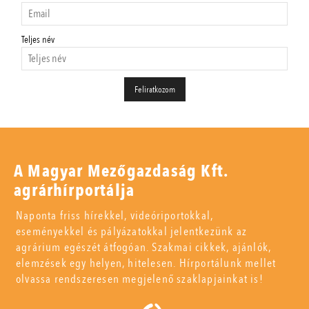
Teljes név
A Magyar Mezőgazdaság Kft.
agrárhírportálja
Naponta friss hírekkel, videóriportokkal,
eseményekkel és pályázatokkal jelentkezünk az
agrárium egészét átfogóan. Szakmai cikkek, ajánlók,
elemzések egy helyen, hitelesen. Hírportálunk mellet
olvassa rendszeresen megjelenő szaklapjainkat is!