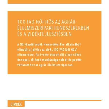
100 FAO NŐI HŐS AZ AGRÁR-
ÉLELMISZERIPARI RENDSZEREKBEN
ÉS A VIDÉKFEJLESZTÉSBEN
A Női Gazdálkodók Nemzetközi Éve alkalmából
elindult a jelölés az első „100 FAO Női Hős”
elismerésre. Az évente átadott díj olyan nőket
ünnepel, akiknek munkássága valódi és pozitív
változást hoz az agrár-élelmiszeriparban.
CÍMKÉK