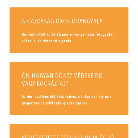
A GAZDASÁG OKOS ŐRANGYALA
Reolink G450 kültéri kamera - Folyamatos felügyelet
akkor is, ha nincs ott a gazda.
ÖN HOGYAN DÖNT? VÉDEKEZIK
VAGY KOCKÁZTAT?
Az idei aszályos időjárás kedvez a kukoricamoly és a
gyapottok-bagolylepke gradációjának.