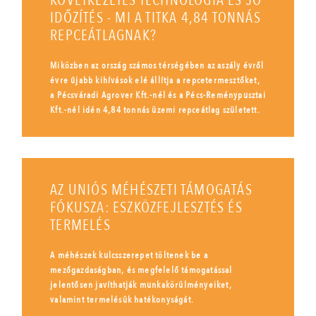
KÖVETKEZETES TECHNOLÓGIA ÉS JÓ
IDŐZÍTÉS - MI A TITKA 4,84 TONNÁS
REPCEÁTLAGNAK?
Miközben az ország számos térségében az aszály évről
évre újabb kihívások elé állítja a repcetermesztőket,
a Pécsváradi Agrover Kft.-nél és a Pécs-Reménypusztai
Kft.-nél idén 4,84 tonnás üzemi repceátlag született.
AZ UNIÓS MÉHÉSZETI TÁMOGATÁS
FÓKUSZA: ESZKÖZFEJLESZTÉS ÉS
TERMELÉS
A méhészek kulcsszerepet töltenek be a
mezőgazdaságban, és megfelelő támogatással
jelentősen javíthatják munkakörülményeiket,
valamint termelésük hatékonyságát.