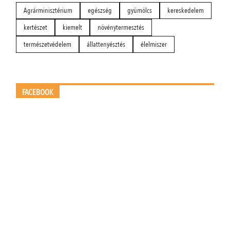
Agrárminisztérium
egészség
gyümölcs
kereskedelem
kertészet
kiemelt
növénytermesztés
természetvédelem
állattenyésztés
élelmiszer
FACEBOOK