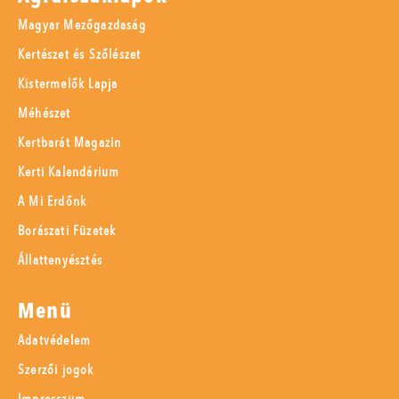
Magyar Mezőgazdaság
Kertészet és Szőlészet
Kistermelők Lapja
Méhészet
Kertbarát Magazin
Kerti Kalendárium
A Mi Erdőnk
Borászati Füzetek
Állattenyésztés
Menü
Adatvédelem
Szerzői jogok
Impresszum