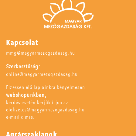
Kapcsolat
mmg@magyarmezogazdasag.hu
Szerkesztőség:
online@magyarmezogazdasag.hu
Fizessen elő lapjainkra kényelmesen
webshopunkban,
kérdés esetén kérjük írjon az
elofizetes@magyarmezogazdasag.hu
e-mail címre.
Agrárszaklapok