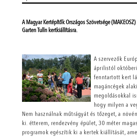
A Magyar Kertépítők Országos Szövetsége (MAKEOSZ) sz
Garten Tulln kertkiállításra.
A szervezők Európ
áprilistól októbe
fenntartott kert 
magáncégek alakít
megoldásokkal is
hogy milyen a veg
Nem használnak műtrágyát és tőzeget, a növén
ki. étterem, rendezvény­ épület, 30 méter magas 
programok egészítik ki a kertek kiállítását, am