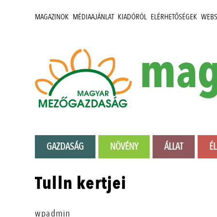
MAGAZINOK
MÉDIAAJÁNLAT
KIADÓRÓL
ELÉRHETŐSÉGEK
WEB
mag
GAZDASÁG
NÖVÉNY
ÁLLAT
É
Tulln kertjei
wpadmin