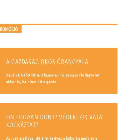
PROMÓCIÓ
A GAZDASÁG OKOS ŐRANGYALA
Reolink G450 kültéri kamera - Folyamatos felügyelet
akkor is, ha nincs ott a gazda.
ÖN HOGYAN DÖNT? VÉDEKEZIK VAGY
KOCKÁZTAT?
Az idei aszályos időjárás kedvez a kukoricamoly és a