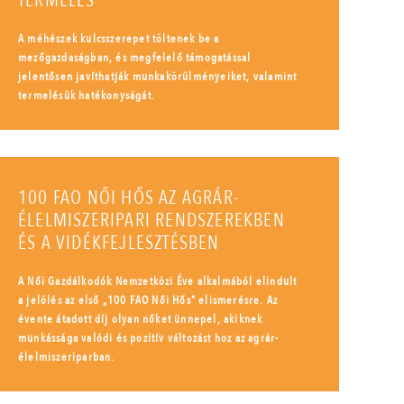
TERMELÉS
A méhészek kulcsszerepet töltenek be a
mezőgazdaságban, és megfelelő támogatással
jelentősen javíthatják munkakörülményeiket, valamint
termelésük hatékonyságát.
100 FAO NŐI HŐS AZ AGRÁR-
ÉLELMISZERIPARI RENDSZEREKBEN
ÉS A VIDÉKFEJLESZTÉSBEN
A Női Gazdálkodók Nemzetközi Éve alkalmából elindult
a jelölés az első „100 FAO Női Hős” elismerésre. Az
évente átadott díj olyan nőket ünnepel, akiknek
munkássága valódi és pozitív változást hoz az agrár-
élelmiszeriparban.