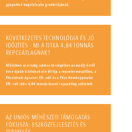
gyapottok-bagolylepke gradációjának.
KÖVETKEZETES TECHNOLÓGIA ÉS JÓ
IDŐZÍTÉS - MI A TITKA 4,84 TONNÁS
REPCEÁTLAGNAK?
Miközben az ország számos térségében az aszály évről
évre újabb kihívások elé állítja a repcetermesztőket, a
Pécsváradi Agrover Kft.-nél és a Pécs-Reménypusztai
Kft.-nél idén 4,84 tonnás üzemi repceátlag született.
AZ UNIÓS MÉHÉSZETI TÁMOGATÁS
FÓKUSZA: ESZKÖZFEJLESZTÉS ÉS