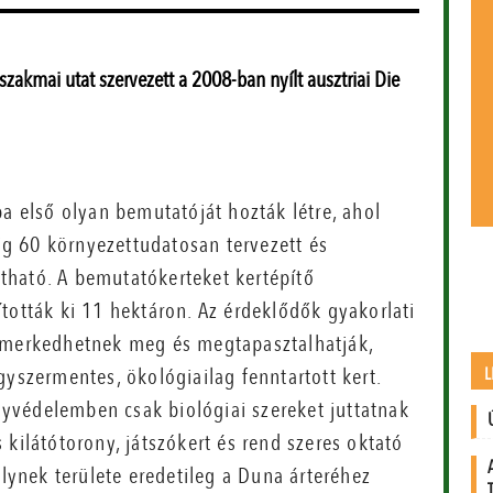
akmai utat szervezett a 2008-ban nyílt ausztriai Die
a első olyan bemutatóját hozták létre, ahol
rig 60 környezettudatosan tervezett és
látható. A bemutatókerteket kertépítő
ották ki 11 hektáron. Az érdeklődők gyakorlati
merkedhetnek meg és megtapasztalhatják,
L
yszermentes, ökológiailag fenntartott kert.
yvédelemben csak biológiai szereket juttatnak
kilátótorony, játszókert és rend­ szeres oktató
elynek területe eredetileg a Duna árteréhez