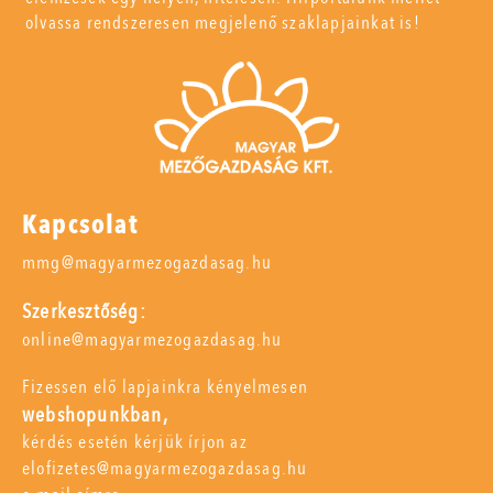
olvassa rendszeresen megjelenő szaklapjainkat is!
Kapcsolat
mmg@magyarmezogazdasag.hu
Szerkesztőség:
online@magyarmezogazdasag.hu
Fizessen elő lapjainkra kényelmesen
webshopunkban,
kérdés esetén kérjük írjon az
elofizetes@magyarmezogazdasag.hu