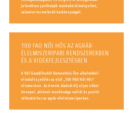
jelentősen javíthatják munkakörülményeiket,
valamint termelésük hatékonyságát.
100 FAO NŐI HŐS AZ AGRÁR-
ÉLELMISZERIPARI RENDSZEREKBEN
ÉS A VIDÉKFEJLESZTÉSBEN
A Női Gazdálkodók Nemzetközi Éve alkalmából
elindult a jelölés az első „100 FAO Női Hős”
elismerésre. Az évente átadott díj olyan nőket
ünnepel, akiknek munkássága valódi és pozitív
változást hoz az agrár-élelmiszeriparban.