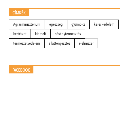
CÍMKÉK
Agrárminisztérium
egészség
gyümölcs
kereskedelem
kertészet
kiemelt
növénytermesztés
természetvédelem
állattenyésztés
élelmiszer
FACEBOOK