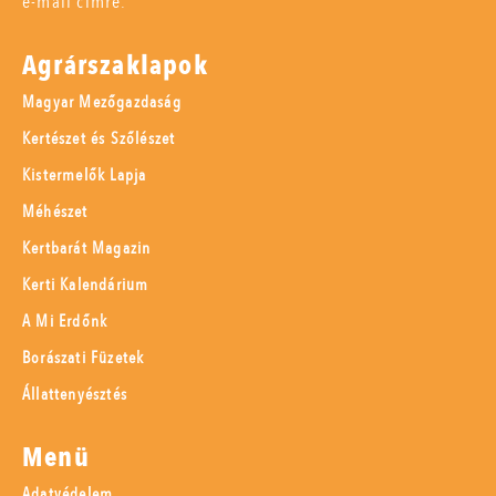
e-mail címre.
Agrárszaklapok
Magyar Mezőgazdaság
Kertészet és Szőlészet
Kistermelők Lapja
Méhészet
Kertbarát Magazin
Kerti Kalendárium
A Mi Erdőnk
Borászati Füzetek
Állattenyésztés
Menü
Adatvédelem