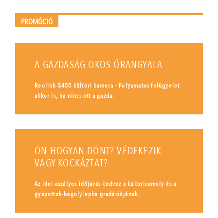
PROMÓCIÓ
A GAZDASÁG OKOS ŐRANGYALA
Reolink G450 kültéri kamera - Folyamatos felügyelet
akkor is, ha nincs ott a gazda.
ÖN HOGYAN DÖNT? VÉDEKEZIK
VAGY KOCKÁZTAT?
Az idei aszályos időjárás kedvez a kukoricamoly és a
gyapottok-bagolylepke gradációjának.