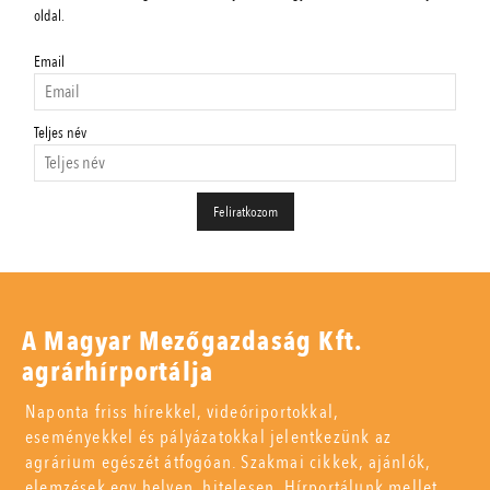
oldal.
Email
Teljes név
A Magyar Mezőgazdaság Kft.
agrárhírportálja
Naponta friss hírekkel, videóriportokkal,
eseményekkel és pályázatokkal jelentkezünk az
agrárium egészét átfogóan. Szakmai cikkek, ajánlók,
elemzések egy helyen, hitelesen. Hírportálunk mellet