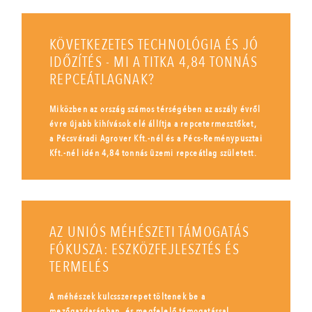
KÖVETKEZETES TECHNOLÓGIA ÉS JÓ
IDŐZÍTÉS - MI A TITKA 4,84 TONNÁS
REPCEÁTLAGNAK?
Miközben az ország számos térségében az aszály évről
évre újabb kihívások elé állítja a repcetermesztőket,
a Pécsváradi Agrover Kft.-nél és a Pécs-Reménypusztai
Kft.-nél idén 4,84 tonnás üzemi repceátlag született.
AZ UNIÓS MÉHÉSZETI TÁMOGATÁS
FÓKUSZA: ESZKÖZFEJLESZTÉS ÉS
TERMELÉS
A méhészek kulcsszerepet töltenek be a
mezőgazdaságban, és megfelelő támogatással