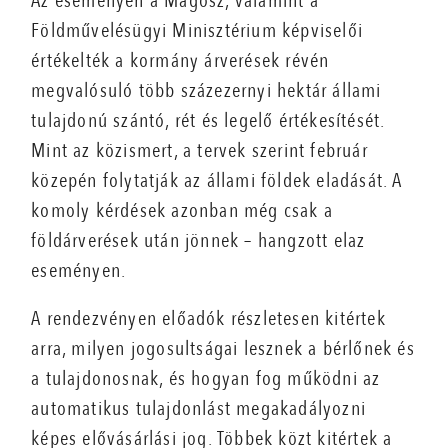
Az eseményen a Magosz, valamint a
Földművelésügyi Minisztérium képviselői
értékelték a kormány árverések révén
megvalósuló több százezernyi hektár állami
tulajdonú szántó, rét és legelő értékesítését.
Mint az közismert, a tervek szerint február
közepén folytatják az állami földek eladását. A
komoly kérdések azonban még csak a
földárverések után jönnek – hangzott elaz
eseményen.
A rendezvényen előadók részletesen kitértek
arra, milyen jogosultságai lesznek a bérlőnek és
a tulajdonosnak, és hogyan fog működni az
automatikus tulajdonlást megakadályozni
képes elővásárlási jog. Többek közt kitértek a