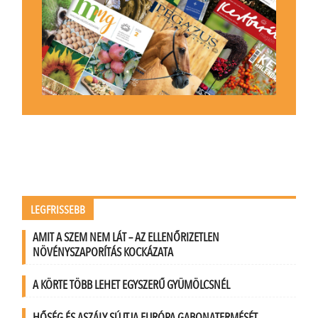
LEGFRISSEBB
AMIT A SZEM NEM LÁT – AZ ELLENŐRIZETLEN
NÖVÉNYSZAPORÍTÁS KOCKÁZATA
A KÖRTE TÖBB LEHET EGYSZERŰ GYÜMÖLCSNÉL
HŐSÉG ÉS ASZÁLY SÚJTJA EURÓPA GABONATERMÉSÉT