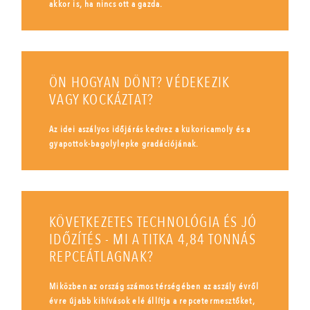
akkor is, ha nincs ott a gazda.
ÖN HOGYAN DÖNT? VÉDEKEZIK
VAGY KOCKÁZTAT?
Az idei aszályos időjárás kedvez a kukoricamoly és a
gyapottok-bagolylepke gradációjának.
KÖVETKEZETES TECHNOLÓGIA ÉS JÓ
IDŐZÍTÉS - MI A TITKA 4,84 TONNÁS
REPCEÁTLAGNAK?
Miközben az ország számos térségében az aszály évről
évre újabb kihívások elé állítja a repcetermesztőket,