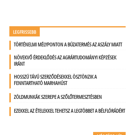
LEGFRISSEBB
TÖRTÉNELMI MÉLYPONTON A BÚZATERMÉS AZ ASZÁLY MIATT
NÖVEKVŐ ÉRDEKLŐDÉS AZ AGRÁRTUDOMÁNYI KÉPZÉSEK
IRÁNT
HOSSZÚ TÁVÚ SZERZŐDÉSEKKEL ÖSZTÖNZIK A
FENNTARTHATÓ MARHAHÚST
ZÖLDMUNKÁK SZEREPE A SZŐLŐTERMESZTÉSBEN
EZEKKEL AZ ÉTELEKKEL TEHETSZ A LEGTÖBBET A BÉLFLÓRÁDÉRT