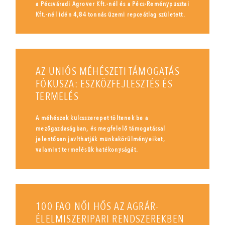
a Pécsváradi Agrover Kft.-nél és a Pécs-Reménypusztai
Kft.-nél idén 4,84 tonnás üzemi repceátlag született.
AZ UNIÓS MÉHÉSZETI TÁMOGATÁS
FÓKUSZA: ESZKÖZFEJLESZTÉS ÉS
TERMELÉS
A méhészek kulcsszerepet töltenek be a
mezőgazdaságban, és megfelelő támogatással
jelentősen javíthatják munkakörülményeiket,
valamint termelésük hatékonyságát.
100 FAO NŐI HŐS AZ AGRÁR-
ÉLELMISZERIPARI RENDSZEREKBEN