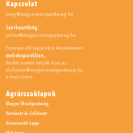
Kapcsolat
mmg@magyarmezogazdasag.hu
Szerkesztőség:
online@magyarmezogazdasag.hu
Fizessen elő lapjainkra kényelmesen
webshopunkban,
kérdés esetén kérjük írjon az
elofizetes@magyarmezogazdasag.hu
e-mail címre.
Agrárszaklapok
Magyar Mezőgazdaság
Kertészet és Szőlészet
Kistermelők Lapja