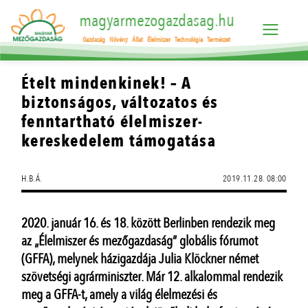
magyarmezogazdasag.hu
Gazdaság
Növény
Állat
Élelmiszer
Technológia
Természet
Ételt mindenkinek! – A
biztonságos, változatos és
fenntartható élelmiszer-
kereskedelem támogatása
H.B.Á.
2019.11.28. 08:00
2020. január 16. és 18. között Berlinben rendezik meg
az „Élelmiszer és mezőgazdaság” globális fórumot
(GFFA), melynek házigazdája Julia Klöckner német
szövetségi agrárminiszter. Már 12. alkalommal rendezik
meg a GFFA-t, amely a világ élelmezési és