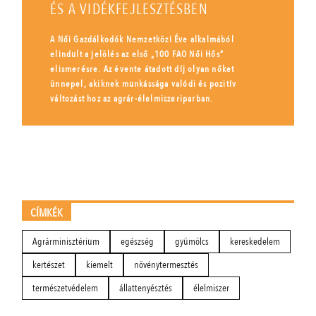
ÉS A VIDÉKFEJLESZTÉSBEN
A Női Gazdálkodók Nemzetközi Éve alkalmából
elindult a jelölés az első „100 FAO Női Hős”
elismerésre. Az évente átadott díj olyan nőket
ünnepel, akiknek munkássága valódi és pozitív
változást hoz az agrár-élelmiszeriparban.
CÍMKÉK
Agrárminisztérium
egészség
gyümölcs
kereskedelem
kertészet
kiemelt
növénytermesztés
természetvédelem
állattenyésztés
élelmiszer