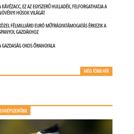
A KÁVÉZACC, EZ AZ EGYSZERŰ HULLADÉK, FELFORGATHATJA A
NÖVÉNYI HÚSOK VILÁGÁT
KÖZEL FÉLMILLIÁRD EURÓ MŰTRÁGYATÁMOGATÁS ÉRKEZIK A
SPANYOL GAZDÁKHOZ
A GAZDASÁG OKOS ŐRANGYALA
MÉG TÖBB HÍR
EGNÉPSZERŰBB