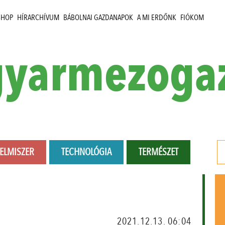
SHOP
HÍRARCHÍVUM
BÁBOLNAI GAZDANAPOK
A MI ERDŐNK
FIÓKOM
yarmezoga
LELMISZER
TECHNOLÓGIA
TERMÉSZET
2021.12.13. 06:04