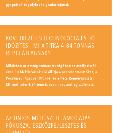
gyapottok-bagolylepke gradációjának.
KÖVETKEZETES TECHNOLÓGIA ÉS JÓ
IDŐZÍTÉS - MI A TITKA 4,84 TONNÁS
REPCEÁTLAGNAK?
Miközben az ország számos térségében az aszály évről
évre újabb kihívások elé állítja a repcetermesztőket, a
Pécsváradi Agrover Kft.-nél és a Pécs-Reménypusztai
Kft.-nél idén 4,84 tonnás üzemi repceátlag született.
AZ UNIÓS MÉHÉSZETI TÁMOGATÁS
FÓKUSZA: ESZKÖZFEJLESZTÉS ÉS