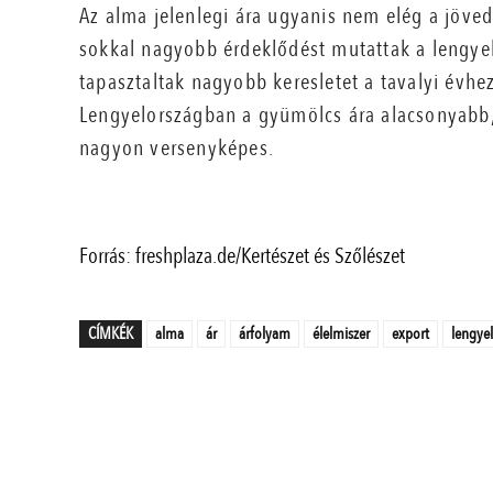
Az alma jelenlegi ára ugyanis nem elég a jöve
sokkal nagyobb érdeklődést mutattak a lengye
tapasztaltak nagyobb keresletet a tavalyi évhe
Lengyelországban a gyümölcs ára alacsonyabb,
nagyon versenyképes.
Forrás: freshplaza.de/Kertészet és Szőlészet
CÍMKÉK
alma
ár
árfolyam
élelmiszer
export
lengyel