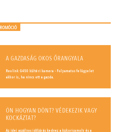
PROMÓCIÓ
A GAZDASÁG OKOS ŐRANGYALA
Reolink G450 kültéri kamera - Folyamatos felügyelet
akkor is, ha nincs ott a gazda.
ÖN HOGYAN DÖNT? VÉDEKEZIK VAGY
KOCKÁZTAT?
Az idei aszályos időjárás kedvez a kukoricamoly és a