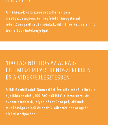
TERMELÉS
A méhészek kulcsszerepet töltenek be a
mezőgazdaságban, és megfelelő támogatással
jelentősen javíthatják munkakörülményeiket, valamint
termelésük hatékonyságát.
100 FAO NŐI HŐS AZ AGRÁR-
ÉLELMISZERIPARI RENDSZEREKBEN
ÉS A VIDÉKFEJLESZTÉSBEN
A Női Gazdálkodók Nemzetközi Éve alkalmából elindult
a jelölés az első „100 FAO Női Hős” elismerésre. Az
évente átadott díj olyan nőket ünnepel, akiknek
munkássága valódi és pozitív változást hoz az agrár-
élelmiszeriparban.