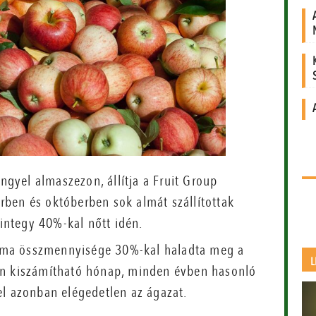
engyel almaszezon, állítja a Fruit Group
rben és októberben sok almát szállítottak
mintegy 40%-kal nőtt idén.
 alma összmennyisége 30%-kal haladta meg a
L
an kiszámítható hónap, minden évben hasonló
el azonban elégedetlen az ágazat.