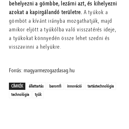
behelyezni a gömbbe, lezárni azt, és kihelyezni
azokat a kapirgálandó területre.
A tyúkok a
gömböt a kívánt irányba mozgathatják, majd
amikor eljött a tyúkólba való visszatérés ideje,
a tyúkokat könnyedén össze lehet szedni és
visszavinni a helyükre.
Forrás: magyarmezogazdasag.hu
CÍMKÉK
állattartás
baromfi
innováció
tartástechnológia
technológia
tyúk