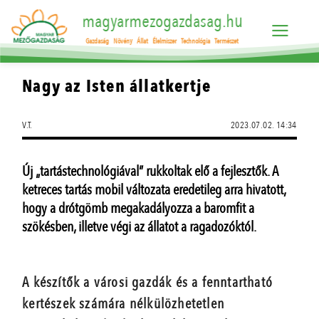
magyarmezogazdasag.hu
Gazdaság
Növény
Állat
Élelmiszer
Technológia
Természet
Nagy az Isten állatkertje
V.T.
2023.07.02. 14:34
Új „tartástechnológiával” rukkoltak elő a fejlesztők. A
ketreces tartás mobil változata eredetileg arra hivatott,
hogy a drótgömb megakadályozza a baromfit a
szökésben, illetve végi az állatot a ragadozóktól.
A készítők a városi gazdák és a fenntartható
kertészek számára nélkülözhetetlen