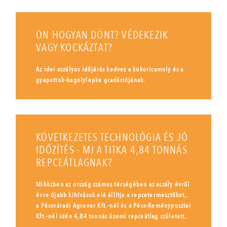
ÖN HOGYAN DÖNT? VÉDEKEZIK
VAGY KOCKÁZTAT?
Az idei aszályos időjárás kedvez a kukoricamoly és a
gyapottok-bagolylepke gradációjának.
KÖVETKEZETES TECHNOLÓGIA ÉS JÓ
IDŐZÍTÉS - MI A TITKA 4,84 TONNÁS
REPCEÁTLAGNAK?
Miközben az ország számos térségében az aszály évről
évre újabb kihívások elé állítja a repcetermesztőket,
a Pécsváradi Agrover Kft.-nél és a Pécs-Reménypusztai
Kft.-nél idén 4,84 tonnás üzemi repceátlag született.