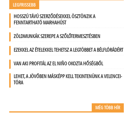
LEGFRISSEBB
HOSSZÚ TÁVÚ SZERZŐDÉSEKKEL ÖSZTÖNZIK A
FENNTARTHATÓ MARHAHÚST
ZÖLDMUNKÁK SZEREPE A SZŐLŐTERMESZTÉSBEN
EZEKKEL AZ ÉTELEKKEL TEHETSZ A LEGTÖBBET A BÉLFLÓRÁDÉRT
VAN AKI PROFITÁL AZ EL NIÑO OKOZTA HŐSÉGBŐL
LEHET, A JÖVŐBEN MÁSKÉPP KELL TEKINTENÜNK A VELENCEI-
TÓRA
MÉG TÖBB HÍR