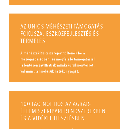
AZ UNIÓS MÉHÉSZETI TÁMOGATÁS
FÓKUSZA: ESZKÖZFEJLESZTÉS ÉS
TERMELÉS
A méhészek kulcsszerepet töltenek be a
mezőgazdaságban, és megfelelő támogatással
jelentősen javíthatják munkakörülményeiket,
valamint termelésük hatékonyságát.
100 FAO NŐI HŐS AZ AGRÁR-
ÉLELMISZERIPARI RENDSZEREKBEN
ÉS A VIDÉKFEJLESZTÉSBEN