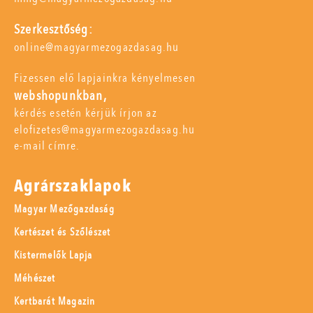
Szerkesztőség:
online@magyarmezogazdasag.hu
Fizessen elő lapjainkra kényelmesen
webshopunkban,
kérdés esetén kérjük írjon az
elofizetes@magyarmezogazdasag.hu
e-mail címre.
Agrárszaklapok
Magyar Mezőgazdaság
Kertészet és Szőlészet
Kistermelők Lapja
Méhészet
Kertbarát Magazin