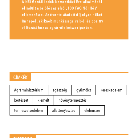
A Női Gazdálkodók Nemzetközi Éve alkalmából
elindult a jelölés az első „100 FAO Női Hős”
elismerésre. Az évente átadott díj olyan nőket
ünnepel, akiknek munkássága valódi és pozitív
változást hoz az agrár-élelmiszeriparban.
CÍMKÉK
Agrárminisztérium
egészség
gyümölcs
kereskedelem
kertészet
kiemelt
növénytermesztés
természetvédelem
állattenyésztés
élelmiszer