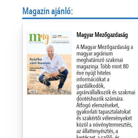
Magazin ajánló:
Magyar Mezőgazdaság
A Magyar Mezőgazdaság a
magyar agrárium
meghatározó szakmai
magazinja. Több mint 80
éve nyújt hiteles
információkat a
gazdálkodók,
agrárvállalkozók és szakmai
döntéshozók számára.
Átfogó elemzéseket,
gyakorlati tapasztalatokat
és szakértői véleményeket
közöl a növénytermesztés,
az állattenyésztés, a
kertészet, a szőlő- és