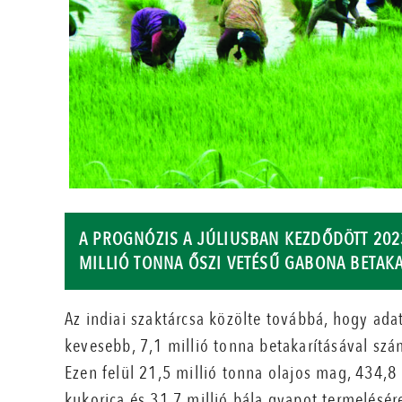
A PROGNÓZIS A JÚLIUSBAN KEZDŐDÖTT 2023
MILLIÓ TONNA ŐSZI VETÉSŰ GABONA BETAK
Az indiai szaktárcsa közölte továbbá, hogy ada
kevesebb, 7,1 millió tonna betakarításával szá
Ezen felül 21,5 millió tonna olajos mag, 434,8
kukorica és 31,7 millió bála gyapot termelésé