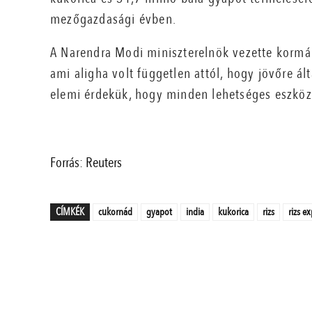
mezőgazdasági évben.
A Narendra Modi miniszterelnök vezette kormány
ami aligha volt független attól, hogy jövőre ál
elemi érdekük, hogy minden lehetséges eszközz
Forrás: Reuters
CÍMKÉK
cukornád
gyapot
india
kukorica
rizs
rizs e