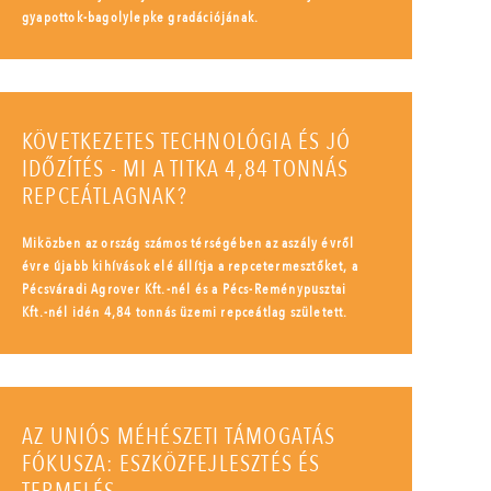
gyapottok-bagolylepke gradációjának.
KÖVETKEZETES TECHNOLÓGIA ÉS JÓ
IDŐZÍTÉS - MI A TITKA 4,84 TONNÁS
REPCEÁTLAGNAK?
Miközben az ország számos térségében az aszály évről
évre újabb kihívások elé állítja a repcetermesztőket, a
Pécsváradi Agrover Kft.-nél és a Pécs-Reménypusztai
Kft.-nél idén 4,84 tonnás üzemi repceátlag született.
AZ UNIÓS MÉHÉSZETI TÁMOGATÁS
FÓKUSZA: ESZKÖZFEJLESZTÉS ÉS