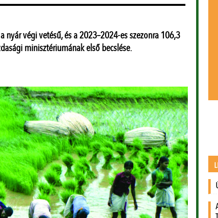
i a nyár végi vetésű, és a 2023–2024-es szezonra 106,3
zdasági minisztériumának első becslése.
L