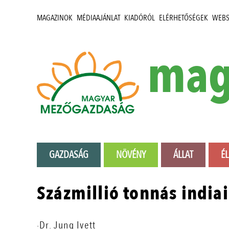
MAGAZINOK
MÉDIAAJÁNLAT
KIADÓRÓL
ELÉRHETŐSÉGEK
WEB
mag
GAZDASÁG
NÖVÉNY
ÁLLAT
É
Százmillió tonnás indiai
·Dr. Jung Ivett