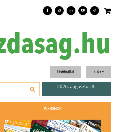
zdasag.hu
Hobbiállat
Kiskert
2026. augusztus 8.
WEBSHOP