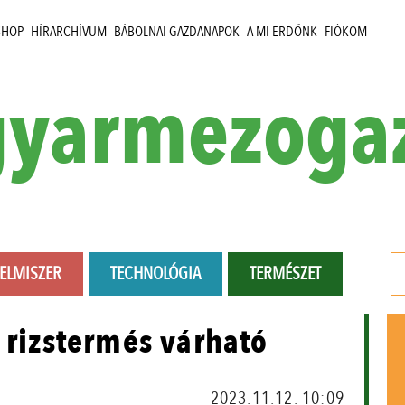
SHOP
HÍRARCHÍVUM
BÁBOLNAI GAZDANAPOK
A MI ERDŐNK
FIÓKOM
yarmezoga
LELMISZER
TECHNOLÓGIA
TERMÉSZET
 rizstermés várható
2023.11.12. 10:09