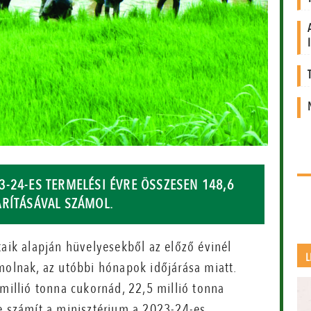
-24-ES TERMELÉSI ÉVRE ÖSSZESEN 148,6
ARÍTÁSÁVAL SZÁMOL.
taik alapján hüvelyesekből az előző évinél
L
molnak, az utóbbi hónapok időjárása miatt.
 millió tonna cukornád, 22,5 millió tonna
re számít a minisztérium a 2023-24-es