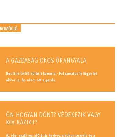
PROMÓCIÓ
A GAZDASÁG OKOS ŐRANGYALA
Reolink G450 kültéri kamera - Folyamatos felügyelet
akkor is, ha nincs ott a gazda.
ÖN HOGYAN DÖNT? VÉDEKEZIK VAGY
KOCKÁZTAT?
Az idei aszályos időjárás kedvez a kukoricamoly és a