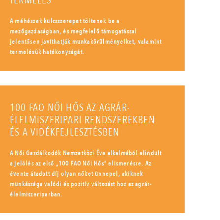
TERMELÉS
A méhészek kulcsszerepet töltenek be a
mezőgazdaságban, és megfelelő támogatással
jelentősen javíthatják munkakörülményeiket, valamint
termelésük hatékonyságát.
100 FAO NŐI HŐS AZ AGRÁR-
ÉLELMISZERIPARI RENDSZEREKBEN
ÉS A VIDÉKFEJLESZTÉSBEN
A Női Gazdálkodók Nemzetközi Éve alkalmából elindult
a jelölés az első „100 FAO Női Hős” elismerésre. Az
évente átadott díj olyan nőket ünnepel, akiknek
munkássága valódi és pozitív változást hoz az agrár-
élelmiszeriparban.