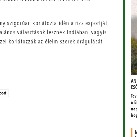
 szigorúan korlátozta idén a rizs exportját,
talános választások lesznek Indiában, vagyis
el korlátozzák az élelmiszerek drágulását.
xport