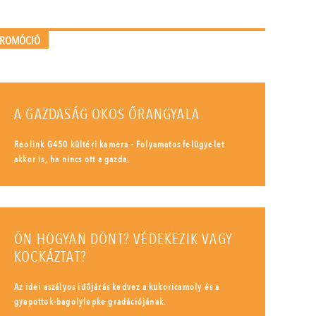
PROMÓCIÓ
A GAZDASÁG OKOS ŐRANGYALA
Reolink G450 kültéri kamera - Folyamatos felügyelet
akkor is, ha nincs ott a gazda.
ÖN HOGYAN DÖNT? VÉDEKEZIK VAGY
KOCKÁZTAT?
Az idei aszályos időjárás kedvez a kukoricamoly és a
gyapottok-bagolylepke gradációjának.