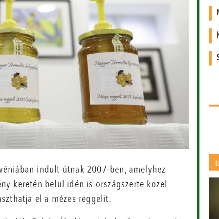
L
véniában indult útnak 2007-ben, amelyhez
y keretén belül idén is országszerte közel
zthatja el a mézes reggelit.