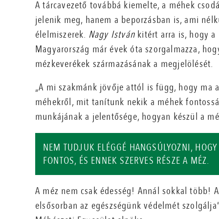
A tárcavezető továbbá kiemelte, a méhek cso
jelenik meg, hanem a beporzásban is, ami nél
élelmiszerek.
Nagy István
kitért arra is, hogy
Magyarország már évek óta szorgalmazza, hogy
mézkeverékek származásának a megjelölését.
„A mi szakmánk jövője attól is függ, hogy ma 
méhekről, mit tanítunk nekik a méhek fontossá
munkájának a jelentősége, hogyan készül a mé
NEM TUDJUK ELÉGGÉ HANGSÚLYOZNI, HOGY 
FONTOS, ÉS ENNEK SZERVES RÉSZE A MÉZ.
A méz nem csak édesség! Annál sokkal több! A
elsősorban az egészségünk védelmét szolgálja