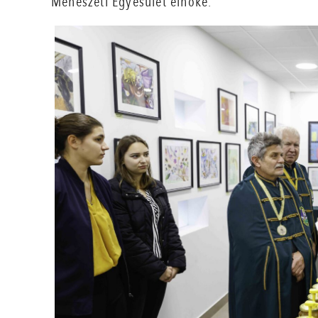
Méhészeti Egyesület elnöke.