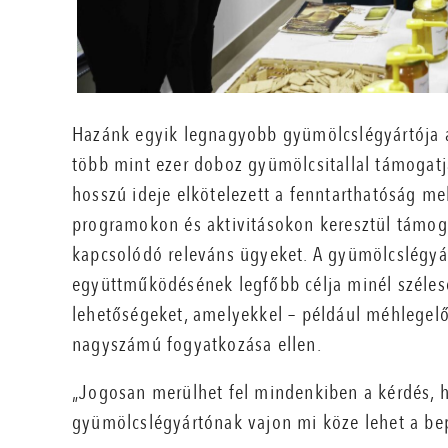
Hazánk egyik legnagyobb gyümölcslégyártója a
több mint ezer doboz gyümölcsitallal támogat
hosszú ideje elkötelezett a fenntarthatóság me
programokon és aktivitásokon keresztül támog
kapcsolódó releváns ügyeket. A gyümölcslégyár
együttműködésének legfőbb célja minél széles
lehetőségeket, amelyekkel – például méhlegelő
nagyszámú fogyatkozása ellen.
„Jogosan merülhet fel mindenkiben a kérdés, 
gyümölcslégyártónak vajon mi köze lehet a b