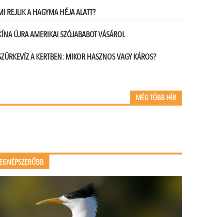
MI REJLIK A HAGYMA HÉJA ALATT?
KÍNA ÚJRA AMERIKAI SZÓJABABOT VÁSÁROL
SZÜRKEVÍZ A KERTBEN: MIKOR HASZNOS VAGY KÁROS?
MÉG TÖBB HÍR
EGNÉPSZERŰBB