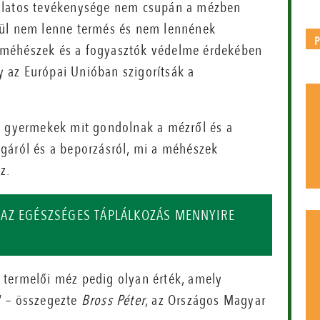
dálatos tevékenysége nem csupán a mézben
kül nem lenne termés és nem lennének
 a méhészek és a fogyasztók védelme érdekében
 az Európai Unióban szigorítsák a
a gyermekek mit gondolnak a mézről és a
gáról és a beporzásról, mi a méhészek
z.
AZ EGÉSZSÉGES TÁPLÁLKOZÁS MENNYIRE
 termelői méz pedig olyan érték, amely
” – összegezte
Bross Péter
, az Országos Magyar