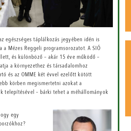
z egészséges táplálkozás jegyében idén is
ja a Mézes Reggeli programsorozatot. A SIÓ
llett, és különböző – akár 15 éve működő –
atja a környezethez és társadalomhoz
tó és az OMME két évvel ezelőtt kötött
ebb körben megismertetni azokat a
k telepítésével – bárki tehet a méhállományok
hogy egy
eporzókhoz?