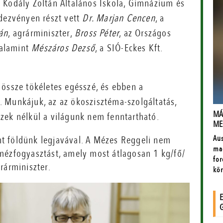
 Kodály Zoltán Általános Iskola, Gimnázium és
ndezvényen részt vett
Dr. Marjan Cencen
, a
ván
, agrárminiszter,
Bross Péter
, az Országos
valamint
Mészáros Dezső
, a SIÓ-Eckes Kft.
 össze tökéletes egésszé, és ebben a
 Munkájuk, az az ökoszisztéma-szolgáltatás,
zek nélkül a világunk nem fenntartható.
nt földünk legjavával. A Mézes Reggeli nem
 mézfogyasztást, amely most átlagosan 1 kg/fő/
rárminiszter.