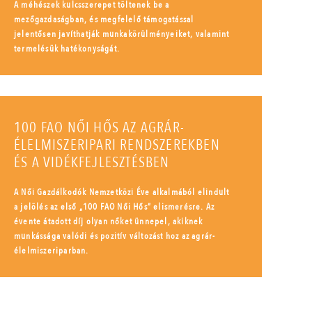
A méhészek kulcsszerepet töltenek be a
mezőgazdaságban, és megfelelő támogatással
jelentősen javíthatják munkakörülményeiket, valamint
termelésük hatékonyságát.
100 FAO NŐI HŐS AZ AGRÁR-
ÉLELMISZERIPARI RENDSZEREKBEN
ÉS A VIDÉKFEJLESZTÉSBEN
A Női Gazdálkodók Nemzetközi Éve alkalmából elindult
a jelölés az első „100 FAO Női Hős” elismerésre. Az
évente átadott díj olyan nőket ünnepel, akiknek
munkássága valódi és pozitív változást hoz az agrár-
élelmiszeriparban.