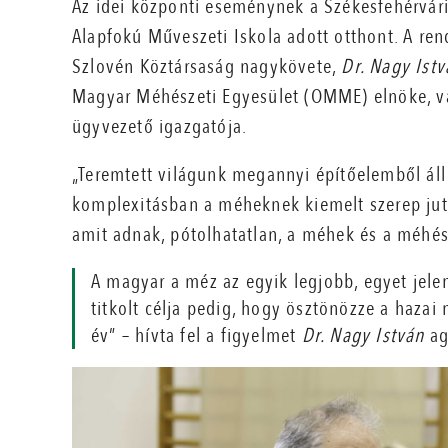
Az idei központi eseménynek a Székesfehérvári
Alapfokú Műveszeti Iskola adott otthont. A re
Szlovén Köztársaság nagykövete,
Dr. Nagy Ist
Magyar Méhészeti Egyesület (OMME) elnöke, 
ügyvezető igazgatója.
„Teremtett világunk megannyi építőelemből áll
komplexitásban a méheknek kiemelt szerep jut.
amit adnak, pótolhatatlan, a méhek és a méhés
A magyar a méz az egyik legjobb, egyet jele
titkolt célja pedig, hogy ösztönözze a hazai
év” – hívta fel a figyelmet
Dr. Nagy István
ag