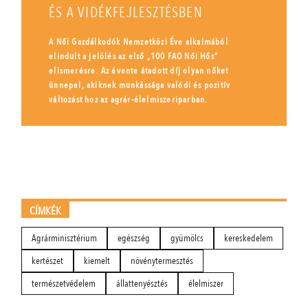
ÉS A VIDÉKFEJLESZTÉSBEN
A Női Gazdálkodók Nemzetközi Éve alkalmából
elindult a jelölés az első „100 FAO Női Hős”
elismerésre. Az évente átadott díj olyan nőket
ünnepel, akiknek munkássága valódi és pozitív
változást hoz az agrár-élelmiszeriparban.
CÍMKÉK
Agrárminisztérium
egészség
gyümölcs
kereskedelem
kertészet
kiemelt
növénytermesztés
természetvédelem
állattenyésztés
élelmiszer