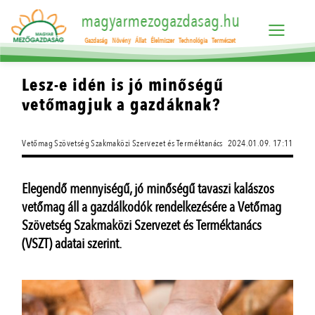
magyarmezogazdasag.hu
Gazdaság
Növény
Állat
Élelmiszer
Technológia
Természet
Lesz-e idén is jó minőségű
vetőmagjuk a gazdáknak?
Vetőmag Szövetség Szakmaközi Szervezet és Terméktanács
2024.01.09. 17:11
Elegendő mennyiségű, jó minőségű tavaszi kalászos
vetőmag áll a gazdálkodók rendelkezésére a Vetőmag
Szövetség Szakmaközi Szervezet és Terméktanács
(VSZT) adatai szerint.