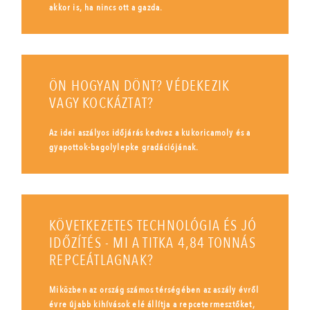
akkor is, ha nincs ott a gazda.
ÖN HOGYAN DÖNT? VÉDEKEZIK
VAGY KOCKÁZTAT?
Az idei aszályos időjárás kedvez a kukoricamoly és a
gyapottok-bagolylepke gradációjának.
KÖVETKEZETES TECHNOLÓGIA ÉS JÓ
IDŐZÍTÉS - MI A TITKA 4,84 TONNÁS
REPCEÁTLAGNAK?
Miközben az ország számos térségében az aszály évről
évre újabb kihívások elé állítja a repcetermesztőket,