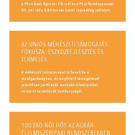
a Pécsváradi Agrover Kft.-nél és a Pécs-Reménypusztai
Kft.-nél idén 4,84 tonnás üzemi repceátlag született.
AZ UNIÓS MÉHÉSZETI TÁMOGATÁS
FÓKUSZA: ESZKÖZFEJLESZTÉS ÉS
TERMELÉS
A méhészek kulcsszerepet töltenek be a
mezőgazdaságban, és megfelelő támogatással
jelentősen javíthatják munkakörülményeiket,
valamint termelésük hatékonyságát.
100 FAO NŐI HŐS AZ AGRÁR-
ÉLELMISZERIPARI RENDSZEREKBEN