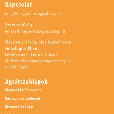
Kapcsolat
mmg@magyarmezogazdasag.hu
Szerkesztőség:
online@magyarmezogazdasag.hu
Fizessen elő lapjainkra kényelmesen
webshopunkban,
kérdés esetén kérjük írjon az
elofizetes@magyarmezogazdasag.hu
e-mail címre.
Agrárszaklapok
Magyar Mezőgazdaság
Kertészet és Szőlészet
Kistermelők Lapja