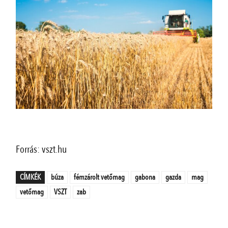
Forrás: vszt.hu
CÍMKÉK
búza
fémzárolt vetőmag
gabona
gazda
mag
vetőmag
VSZT
zab