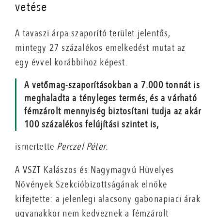
vetése
A tavaszi árpa szaporító terület jelentős,
mintegy 27 százalékos emelkedést mutat az
egy évvel korábbihoz képest.
A vetőmag-szaporításokban a 7.000 tonnát is
meghaladta a tényleges termés, és a várható
fémzárolt mennyiség biztosítani tudja az akár
100 százalékos felújítási szintet is,
ismertette
Perczel Péter.
A VSZT Kalászos és Nagymagvú Hüvelyes
Növények Szekcióbizottságának elnöke
kifejtette: a jelenlegi alacsony gabonapiaci árak
ugyanakkor nem kedveznek a fémzárolt