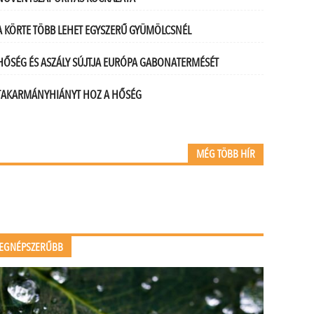
A KÖRTE TÖBB LEHET EGYSZERŰ GYÜMÖLCSNÉL
HŐSÉG ÉS ASZÁLY SÚJTJA EURÓPA GABONATERMÉSÉT
TAKARMÁNYHIÁNYT HOZ A HŐSÉG
MÉG TÖBB HÍR
EGNÉPSZERŰBB