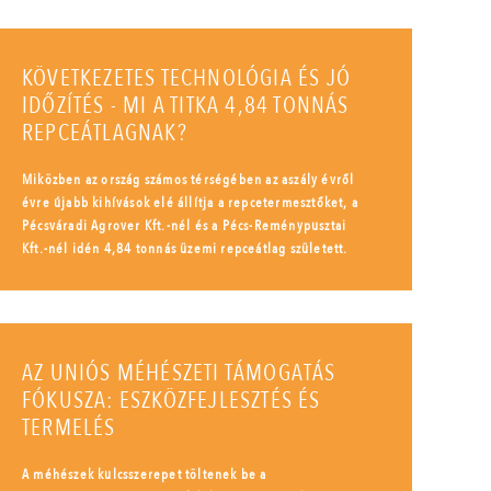
KÖVETKEZETES TECHNOLÓGIA ÉS JÓ
IDŐZÍTÉS - MI A TITKA 4,84 TONNÁS
REPCEÁTLAGNAK?
Miközben az ország számos térségében az aszály évről
évre újabb kihívások elé állítja a repcetermesztőket, a
Pécsváradi Agrover Kft.-nél és a Pécs-Reménypusztai
Kft.-nél idén 4,84 tonnás üzemi repceátlag született.
AZ UNIÓS MÉHÉSZETI TÁMOGATÁS
FÓKUSZA: ESZKÖZFEJLESZTÉS ÉS
TERMELÉS
A méhészek kulcsszerepet töltenek be a