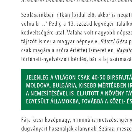
A nemezes felületet nem szabad letörölni az utóérl
Szólásainkban ritkán fordul elő, akkor is nega
volna ki…” Pedig a 13. század legvégén találko
kedveltségére utal. Valaha volt nagyobb népsze
tájszót ismer a magyar népnyelv.
Bárczi Géza
pr
csak magára a szóra értette) ismeretlen.
Rapai
történeti-nyelvészeti kérdés, bár a faj származ
JELENLEG A VILÁGON CSAK 40-50 BIRSFAJT
MOLDOVA, BULGÁRIA, KISEBB MÉRTÉKBEN I
A NEMESÍTÉSÉVEL IS. ELJUTOTT A NÖVÉNY TÁ
EGYESÜLT ÁLLAMOKBA, TOVÁBBÁ A KÖZEL- É
Fája kicsi-középnagy, minimális metszést igény
dugványait használják alanynak. Száraz, mesze