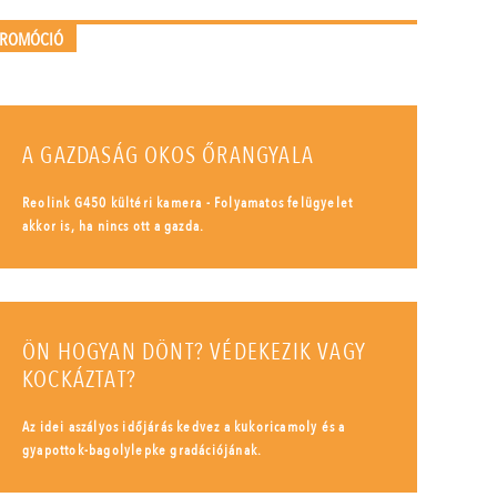
PROMÓCIÓ
A GAZDASÁG OKOS ŐRANGYALA
Reolink G450 kültéri kamera - Folyamatos felügyelet
akkor is, ha nincs ott a gazda.
ÖN HOGYAN DÖNT? VÉDEKEZIK VAGY
KOCKÁZTAT?
Az idei aszályos időjárás kedvez a kukoricamoly és a
gyapottok-bagolylepke gradációjának.