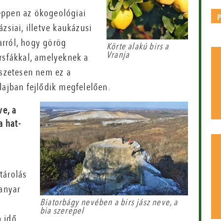
éppen az ökogeológiai
zsiai, illetve kaukázusi
arról, hogy görög
Körte alakú birs a
Vranja
rsfákkal, amelyeknek a
észetesen nem ez a
lajban fejlődik megfelelően.
ve, a
a hat-
ltárolás
fanyar
Biatorbágy nevében a birs jász neve, a
bia szerepel
n idő