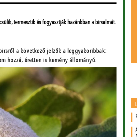
ülik, termesztik és fogyasztják hazánkban a birsalmát.
birsről a következő jelzők a leggyakoribbak:
szem hozzá, éretten is kemény állományú.
L