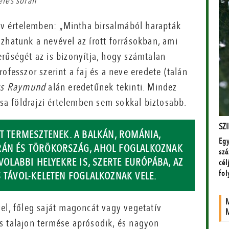
elés során
tív értelemben: „Mintha birsalmából harapták
zhatunk a nevével az írott forrásokban, ami
rűségét az is bizonyítja, hogy számtalan
ofesszor szerint a faj és a neve eredete (talán
cs Raymund
alán eredetűnek tekinti. Mindez
ása földrajzi értelemben sem sokkal biztosabb.
ÁT TERMESZTENEK. A BALKÁN, ROMÁNIA,
RÁN ÉS TÖRÖKORSZÁG, AHOL FOGLALKOZNAK
VOLABBI HELYEKRE IS, SZERTE EURÓPÁBA, AZ
S TÁVOL-KELETEN FOGLALKOZNAK VELE.
el, főleg saját magoncát vagy vegetatív
s talajon termése aprósodik, és nagyon