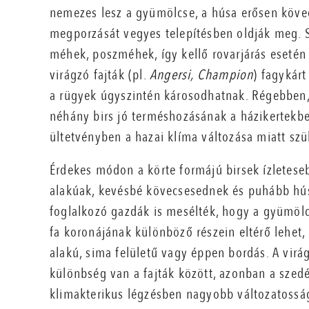
nemezes lesz a gyümölcse, a húsa erősen kövec
megporzását vegyes telepítésben oldják meg. Sz
méhek, poszméhek, így kellő rovarjárás eseté
virágzó fajták (pl.
Angersi, Champion
) fagykár
a rügyek úgyszintén károsodhatnak. Régebben,
néhány birs jó terméshozásának a házikertekb
ültetvényben a hazai klíma változása miatt sz
Érdekes módon a körte formájú birsek ízletese
alakúak, kevésbé kövecsesednek és puhább húsú
foglalkozó gazdák is mesélték, hogy a gyümöl
fa koronájának különböző részein eltérő lehet,
alakú, sima felületű vagy éppen bordás. A vir
különbség van a fajták között, azonban a szedé
klimakterikus légzésben nagyobb változatossá