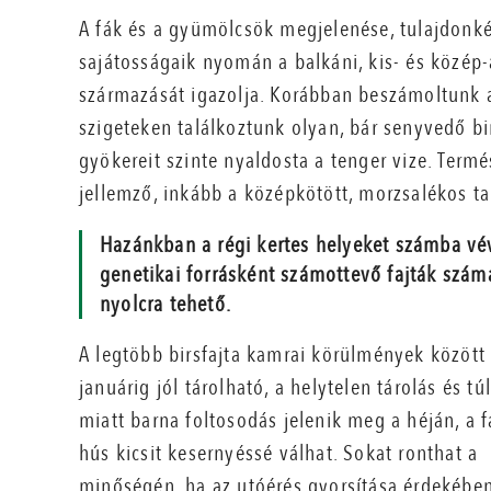
A fák és a gyümölcsök megjelenése, tulajdonk
sajátosságaik nyomán a balkáni, kis- és közép-á
származását igazolja. Korábban beszámoltunk 
szigeteken találkoztunk olyan, bár senyvedő bi
gyökereit szinte nyaldosta a tenger vize. Term
jellemző, inkább a középkötött, morzsalékos ta
Hazánkban a régi kertes helyeket számba vé
genetikai forrásként számottevő fajták szám
nyolcra tehető.
A legtöbb birsfajta kamrai körülmények között
januárig jól tárolható, a helytelen tárolás és tú
miatt barna foltosodás jelenik meg a héján, a 
hús kicsit kesernyéssé válhat. Sokat ronthat a
minőségén, ha az utóérés gyorsítása érdekébe