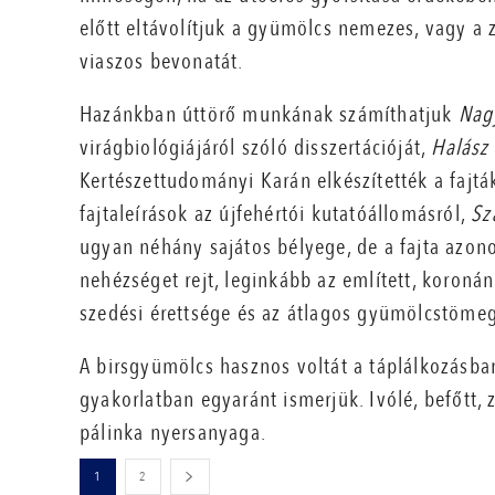
előtt eltávolítjuk a gyümölcs nemezes, vagy a z
viaszos bevonatát.
Hazánkban úttörő munkának számíthatjuk
Nagy
virágbiológiájáról szóló disszertációját,
Halász 
Kertészettudományi Karán elkészítették a fajtá
fajtaleírások az újfehértói kutatóállomásról,
Sz
ugyan néhány sajátos bélyege, de a fajta azon
nehézséget rejt, leginkább az említett, koronán
szedési érettsége és az átlagos gyümölcstömeg 
A birsgyümölcs hasznos voltát a táplálkozásban
gyakorlatban egyaránt ismerjük. Ivólé, befőtt, 
pálinka nyersanyaga.
1
2