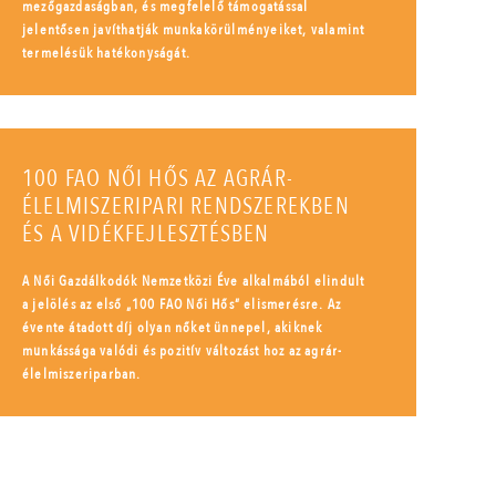
mezőgazdaságban, és megfelelő támogatással
jelentősen javíthatják munkakörülményeiket, valamint
termelésük hatékonyságát.
100 FAO NŐI HŐS AZ AGRÁR-
ÉLELMISZERIPARI RENDSZEREKBEN
ÉS A VIDÉKFEJLESZTÉSBEN
A Női Gazdálkodók Nemzetközi Éve alkalmából elindult
a jelölés az első „100 FAO Női Hős” elismerésre. Az
évente átadott díj olyan nőket ünnepel, akiknek
munkássága valódi és pozitív változást hoz az agrár-
élelmiszeriparban.