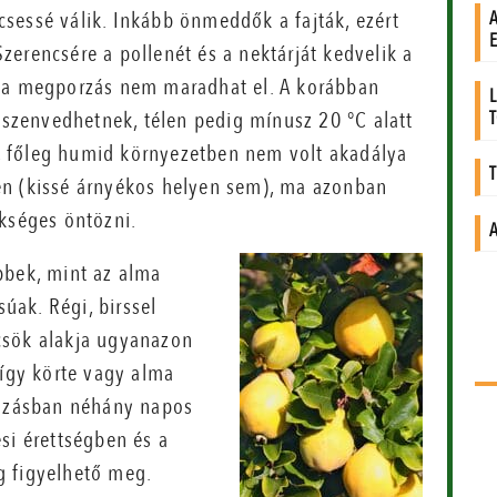
sessé válik. Inkább önmeddők a fajták, ezért
erencsére a pollenét és a nektárját kedvelik a
n a megporzás nem maradhat el. A korábban
t szenvedhetnek, télen pedig mínusz 20 °C alatt
 főleg humid környezetben nem volt akadálya
en (kissé árnyékos helyen sem), ma azonban
ükséges öntözni.
bbek, mint az alma
ak. Régi, birssel
csök alakja ugyanazon
 így körte vagy alma
ágzásban néhány napos
si érettségben és a
g figyelhető meg.