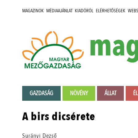
MAGAZINOK
MÉDIAAJÁNLAT
KIADÓRÓL
ELÉRHETŐSÉGEK
WEB
mag
GAZDASÁG
NÖVÉNY
ÁLLAT
É
A birs dicsérete
Surányi Dezső