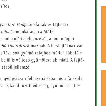
síros,
né Déri Helga
birsfajták és tájfajták
Júlia
és munkatársai a MATE
k molekuláris jellemzését, a pomológiai
abó Tibortól
származnak. A birsfajtáknak van
osítása sok gyümölcsfajhoz mérten többféle
 belül is változó gyümölcsalak miatt. A fajták
stabil jellemző.
, gyógyászati felhasználásban és a faiskolai
zselé, kandírozott édesség, gyümölcssajt és