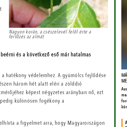
t
Nagyon korán, a csészelevél felől érte a
fertőzés az almát
g beérni és a következő eső már hatalmas
ll a hatékony védelemhez. A gyümölcs fejlődése
szen három hét alatt eléri a zölddió
 átmérőjéhez képest négyzetes arányban nő, ezt
n pedig különösen fogékony a
elhívta a figyelmet arra, hogy Magyarországon