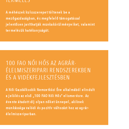
TERMELÉS
A méhészek kulcsszerepet töltenek be a
mezőgazdaságban, és megfelelő támogatással
jelentősen javíthatják munkakörülményeiket, valamint
termelésük hatékonyságát.
100 FAO NŐI HŐS AZ AGRÁR-
ÉLELMISZERIPARI RENDSZEREKBEN
ÉS A VIDÉKFEJLESZTÉSBEN
A Női Gazdálkodók Nemzetközi Éve alkalmából elindult
a jelölés az első „100 FAO Női Hős” elismerésre. Az
évente átadott díj olyan nőket ünnepel, akiknek
munkássága valódi és pozitív változást hoz az agrár-
élelmiszeriparban.