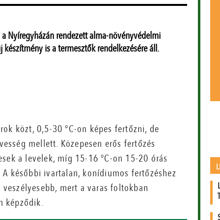
SF a Nyíregyházán rendezett alma-növényvédelmi
 készítmény is a termesztők rendelkezésére áll.
ok közt, 0,5-30 °C-on képes fertőzni, de
esség mellett. Közepesen erős fertőzés
esek a levelek, míg 15-16 °C-on 15-20 órás
L
 A későbbi ivartalan, konídiumos fertőzéshez
s veszélyesebb, mert a varas foltokban
m képződik.