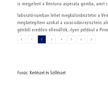
is megjelent a Venturia asperata gomba, amit 
laboratóriumban lehet megkülönböztetni a Vent
megbetegíteni azokat a varasodásrezisztens al
génből eredően ellenállók, ilyen például a Pri
1
2
3
4
5
6
Forrás: Kertészet és Szőlészet