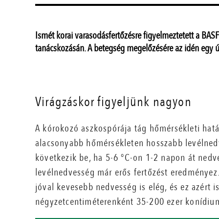
Ismét korai varasodásfertőzésre figyelmeztetett a BA
tanácskozásán. A betegség megelőzésére az idén egy új
Virágzáskor figyeljünk nagyon
A kórokozó aszkospórája tág hőmérsékleti határ
alacsonyabb hőmérsékleten hosszabb levélnedv
következik be, ha 5-6 °C-on 1-2 napon át nedv
levélnedvesség már erős fertőzést eredményez.
jóval kevesebb nedvesség is elég, és ez azért i
négyzetcentiméterenként 35-200 ezer konídiu