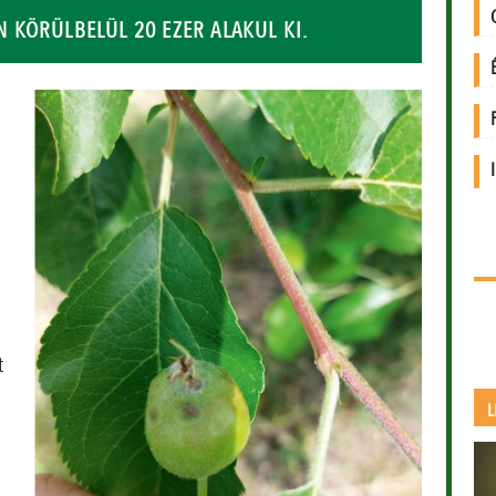
 KÖRÜLBELÜL 20 EZER ALAKUL KI.
t
t
L