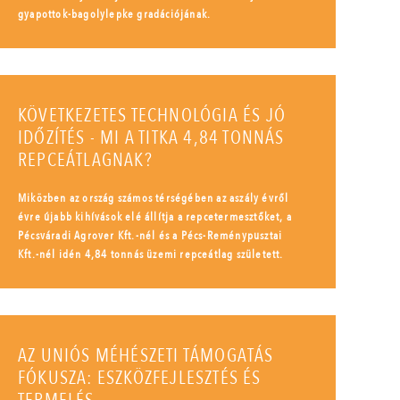
gyapottok-bagolylepke gradációjának.
KÖVETKEZETES TECHNOLÓGIA ÉS JÓ
IDŐZÍTÉS - MI A TITKA 4,84 TONNÁS
REPCEÁTLAGNAK?
Miközben az ország számos térségében az aszály évről
évre újabb kihívások elé állítja a repcetermesztőket, a
Pécsváradi Agrover Kft.-nél és a Pécs-Reménypusztai
Kft.-nél idén 4,84 tonnás üzemi repceátlag született.
AZ UNIÓS MÉHÉSZETI TÁMOGATÁS
FÓKUSZA: ESZKÖZFEJLESZTÉS ÉS