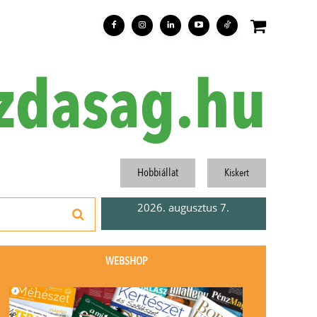
zdasag.hu
Hobbiállat
Kiskert
2026. augusztus 7.
WEBSHOP