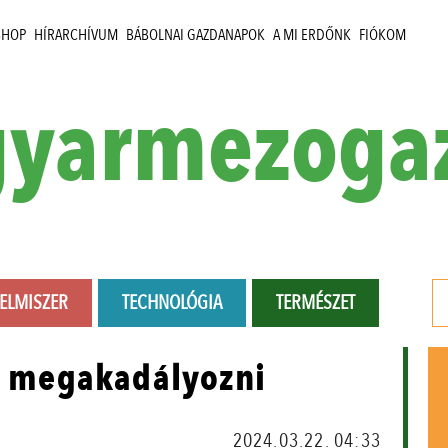
SHOP
HÍRARCHÍVUM
BÁBOLNAI GAZDANAPOK
A MI ERDŐNK
FIÓKOM
yarmezoga
LELMISZER
TECHNOLÓGIA
TERMÉSZET
ll megakadályozni
2024.03.22. 04:33