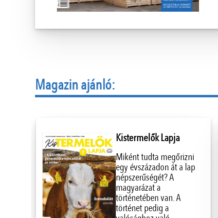
Magazin ajánló:
Kistermelők Lapja
Miként tudta megőrizni
egy évszázadon át a lap
népszerűségét? A
magyarázat a
történetében van. A
történet pedig a