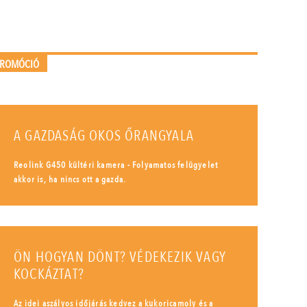
PROMÓCIÓ
A GAZDASÁG OKOS ŐRANGYALA
Reolink G450 kültéri kamera - Folyamatos felügyelet
akkor is, ha nincs ott a gazda.
ÖN HOGYAN DÖNT? VÉDEKEZIK VAGY
KOCKÁZTAT?
Az idei aszályos időjárás kedvez a kukoricamoly és a