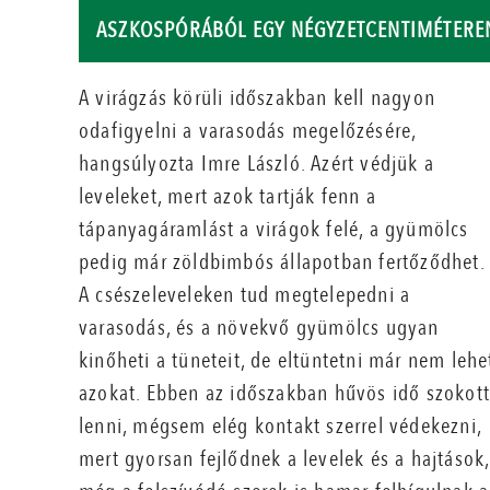
ASZKOSPÓRÁBÓL EGY NÉGYZETCENTIMÉTEREN
A virágzás körüli időszakban kell nagyon
odafigyelni a varasodás megelőzésére,
hangsúlyozta Imre László. Azért védjük a
leveleket, mert azok tartják fenn a
tápanyagáramlást a virágok felé, a gyümölcs
pedig már zöldbimbós állapotban fertőződhet.
A csészeleveleken tud megtelepedni a
varasodás, és a növekvő gyümölcs ugyan
kinőheti a tüneteit, de eltüntetni már nem lehe
azokat. Ebben az időszakban hűvös idő szokot
lenni, mégsem elég kontakt szerrel védekezni,
mert gyorsan fejlődnek a levelek és a hajtások,