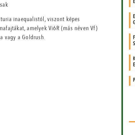
csak
uria inaequalistól, viszont képes
mafajtákat, amelyek Vi6R (más néven Vf)
ma vagy a Goldrush.