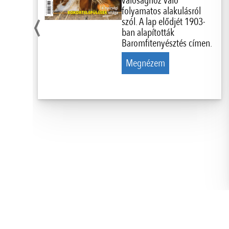
valósághoz való
‹
folyamatos alakulásról
szól. A lap elődjét 1903-
ban alapították
Baromfitenyésztés címen.
Megnézem