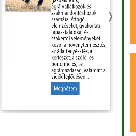
gazdálkodók,
›
agrárvállalkozók és
szakmai döntéshozók
számára. Átfogó
elemzéseket, gyakorlati
tapasztalatokat és
szakértői véleményeket
közöl a növénytermesztés,
az állattenyésztés, a
kertészet, a szőlő- és
bortermelés, az
agrárgazdaság, valamint a
vidék fejlődésén...
Megnézem