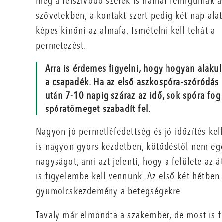
még a felszívódó szerek is hamar felhígulnak a
szövetekben, a kontakt szert pedig két nap alat
képes kinőni az almafa. Ismételni kell tehát a
permetezést.
Arra is érdemes figyelni, hogy hogyan alakul
a csapadék. Ha az első aszkospóra-szóródás
után 7-10 napig száraz az idő, sok spóra fo
spóratömeget szabadít fel.
Nagyon jó permetléfedettség és jó időzítés ke
is nagyon gyors kezdetben, kötődéstől nem egé
nagyságot, ami azt jelenti, hogy a felülete az
is figyelembe kell vennünk. Az első két hétbe
gyümölcskezdemény a betegségekre.
Tavaly már elmondta a szakember, de most is f