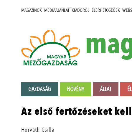
MAGAZINOK
MÉDIAAJÁNLAT
KIADÓRÓL
ELÉRHETŐSÉGEK
WEB
mag
GAZDASÁG
NÖVÉNY
ÁLLAT
É
Az első fertőzéseket ke
Horváth Csilla