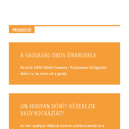
PROMÓCIÓ
A GAZDASÁG OKOS ŐRANGYALA
Reolink G450 kültéri kamera - Folyamatos felügyelet
akkor is, ha nincs ott a gazda.
ÖN HOGYAN DÖNT? VÉDEKEZIK
VAGY KOCKÁZTAT?
Az idei aszályos időjárás kedvez a kukoricamoly és a