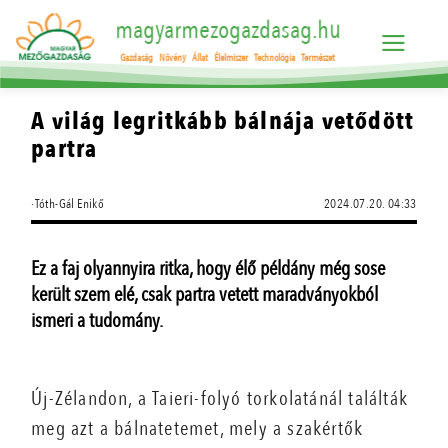
magyarmezogazdasag.hu
Gazdaság
Növény
Állat
Élelmiszer
Technológia
Természet
A világ legritkább bálnája vetődött
partra
·Tóth-Gál Enikő
2024.07.20. 04:33
Ez a faj olyannyira ritka, hogy élő példány még sose
került szem elé, csak partra vetett maradványokból
ismeri a tudomány.
Új-Zélandon, a Taieri-folyó torkolatánál találták
meg azt a bálnatetemet, mely a szakértők