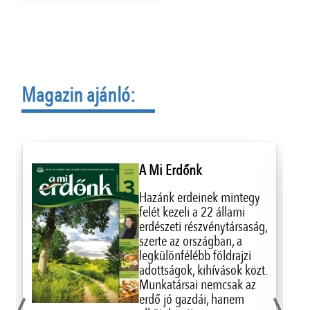
Magazin ajánló:
A Mi Erdőnk
Hazánk erdeinek mintegy
felét kezeli a 22 állami
erdészeti részvénytársaság,
szerte az országban, a
legkülönfélébb földrajzi
adottságok, kihívások közt.
‹
›
Munkatársai nemcsak az
erdő jó gazdái, hanem