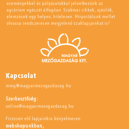
eseményekkel és pályázatokkal jelentkezünk az
agrárium egészét átfogóan. Szakmai cikkek, ajánlók,
elemzések egy helyen, hitelesen. Hírportálunk mellet
olvassa rendszeresen megjelenő szaklapjainkat is!
Kapcsolat
mmg@magyarmezogazdasag.hu
Szerkesztőség:
online@magyarmezogazdasag.hu
Fizessen elő lapjainkra kényelmesen
webshopunkban,