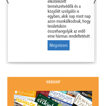
elkötelezett
természetvédők és a
közjólét szolgálói is
egyben, akik nap mint nap
azon munkálkodnak, hogy
területükön
összehangolják az erdő
eme hármas rendeltetését.
Megnézem
WEBSHOP