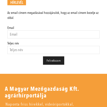
HÍRLEVÉL
Az email címem megadásával hozzájárulok, hogy az email címem kezelje az
oldal.
Email
Teljes név
A Magyar Mezőgazdaság Kft.
agrárhírportálja
Naponta friss hírekkel, videóriportokkal,