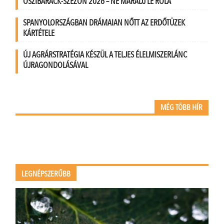
ŐSZIBARACK-SZEZON 2026 – NE MARADJ LE RÓLA
SPANYOLORSZÁGBAN DRÁMAIAN NŐTT AZ ERDŐTÜZEK
KÁRTÉTELE
ÚJ AGRÁRSTRATÉGIA KÉSZÜL A TELJES ÉLELMISZERLÁNC
ÚJRAGONDOLÁSÁVAL
MÉG TÖBB HÍR
LEGNÉPSZERŰBB