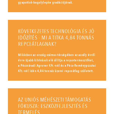
gyapottok-bagolylepke gradációjának.
KÖVETKEZETES TECHNOLÓGIA ÉS JÓ
IDŐZÍTÉS - MI A TITKA 4,84 TONNÁS
REPCEÁTLAGNAK?
Miközben az ország számos térségében az aszály évről
évre újabb kihívások elé állítja a repcetermesztőket,
a Pécsváradi Agrover Kft.-nél és a Pécs-Reménypusztai
Kft.-nél idén 4,84 tonnás üzemi repceátlag született.
AZ UNIÓS MÉHÉSZETI TÁMOGATÁS
FÓKUSZA: ESZKÖZFEJLESZTÉS ÉS
TERMELÉS