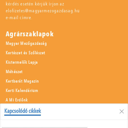
kérdés esetén kérjük írjon az
elofizetes@magyarmezogazdasag.hu
e-mail címre.
Agrárszaklapok
Magyar Mezőgazdaság
Kertészet és Szőlészet
Kistermelők Lapja
Méhészet
Kertbarát Magazin
Kerti Kalendárium
A Mi Erdőnk
Borászati Füzetek
Kapcsolódó cikkek
Állattenyésztés