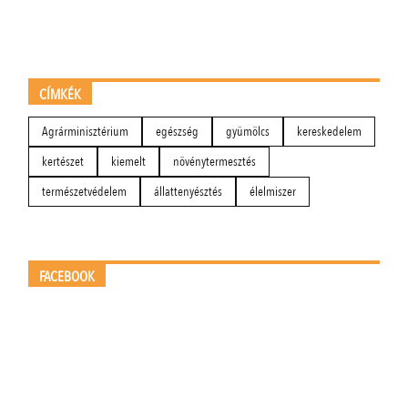
CÍMKÉK
Agrárminisztérium
egészség
gyümölcs
kereskedelem
kertészet
kiemelt
növénytermesztés
természetvédelem
állattenyésztés
élelmiszer
FACEBOOK