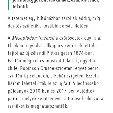
tekintik.
A tetemet egy hűtőházban tárolják addig, míg
döntés születik a további sorsát illetően.
A
Mesoplodon traversii
a csőröscetek egy faja.
Elsőként egy alsó állkapocs került elő ettől a
fajtól az új-zélandi Pitt-szigeten 1874-ben.
Ezután még két csontvázat találtak, egyet a
chilei Robinson Crusoe-szigeten, egyet pedig
szintén Új-Zélandon, a Fehér-szigeten. Ezzel a
három lelettel írták le az új fajt. A legfrissebb
példányok 2010-ben és 2017-ben vetődtek
partra, melyek segítségével a tudósok először a
színüket is meghatározhatták.