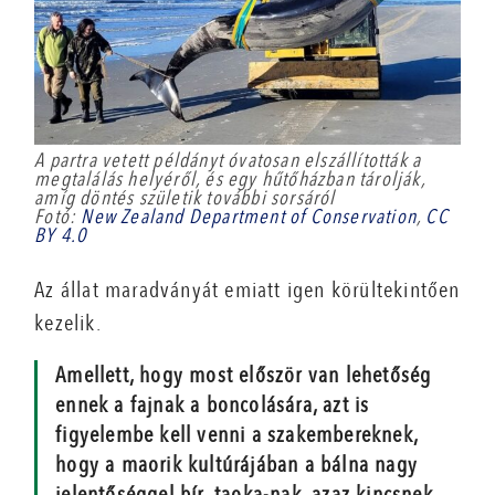
A partra vetett példányt óvatosan elszállították a
megtalálás helyéről, és egy hűtőházban tárolják,
amíg döntés születik további sorsáról
Fotó:
New Zealand Department of Conservation
,
CC
BY 4.0
Az állat maradványát emiatt igen körültekintően
kezelik.
Amellett, hogy most először van lehetőség
ennek a fajnak a boncolására, azt is
figyelembe kell venni a szakembereknek,
hogy a maorik kultúrájában a bálna nagy
jelentőséggel bír, taoka-nak, azaz kincsnek