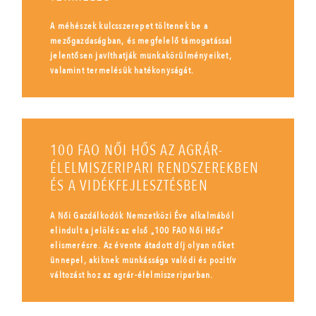
A méhészek kulcsszerepet töltenek be a
mezőgazdaságban, és megfelelő támogatással
jelentősen javíthatják munkakörülményeiket,
valamint termelésük hatékonyságát.
100 FAO NŐI HŐS AZ AGRÁR-
ÉLELMISZERIPARI RENDSZEREKBEN
ÉS A VIDÉKFEJLESZTÉSBEN
A Női Gazdálkodók Nemzetközi Éve alkalmából
elindult a jelölés az első „100 FAO Női Hős”
elismerésre. Az évente átadott díj olyan nőket
ünnepel, akiknek munkássága valódi és pozitív
változást hoz az agrár-élelmiszeriparban.