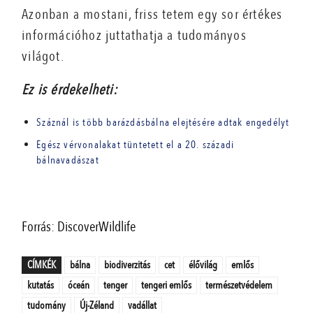
Azonban a mostani, friss tetem egy sor értékes
információhoz juttathatja a tudományos
világot.
Ez is érdekelheti:
Száznál is több barázdásbálna elejtésére adtak engedélyt
Egész vérvonalakat tüntetett el a 20. századi
bálnavadászat
Forrás: DiscoverWildlife
CÍMKÉK
bálna
biodiverzitás
cet
élővilág
emlős
kutatás
óceán
tenger
tengeri emlős
természetvédelem
tudomány
Új-Zéland
vadállat