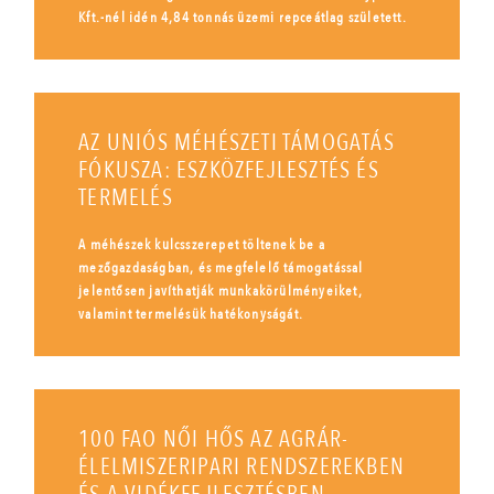
Kft.-nél idén 4,84 tonnás üzemi repceátlag született.
AZ UNIÓS MÉHÉSZETI TÁMOGATÁS
FÓKUSZA: ESZKÖZFEJLESZTÉS ÉS
TERMELÉS
A méhészek kulcsszerepet töltenek be a
mezőgazdaságban, és megfelelő támogatással
jelentősen javíthatják munkakörülményeiket,
valamint termelésük hatékonyságát.
100 FAO NŐI HŐS AZ AGRÁR-
ÉLELMISZERIPARI RENDSZEREKBEN