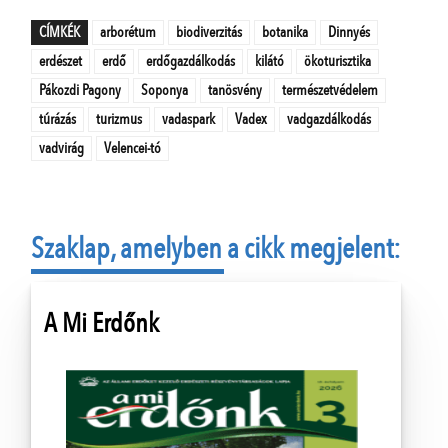
CÍMKÉK
arborétum
biodiverzitás
botanika
Dinnyés
erdészet
erdő
erdőgazdálkodás
kilátó
ökoturisztika
Pákozdi Pagony
Soponya
tanösvény
természetvédelem
túrázás
turizmus
vadaspark
Vadex
vadgazdálkodás
vadvirág
Velencei-tó
Szaklap, amelyben a cikk megjelent:
A Mi Erdőnk