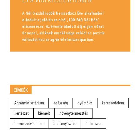
ÉS A VIDÉKFEJLESZTÉSBEN
A Női Gazdálkodók Nemzetközi Éve alkalmából
elindult a jelölés az első „100 FAO Női Hős”
elismerésre. Az évente átadott díj olyan nőket
ünnepel, akiknek munkássága valódi és pozitív
változást hoz az agrár-élelmiszeriparban.
CÍMKÉK
Agrárminisztérium
egészség
gyümölcs
kereskedelem
kertészet
kiemelt
növénytermesztés
természetvédelem
állattenyésztés
élelmiszer