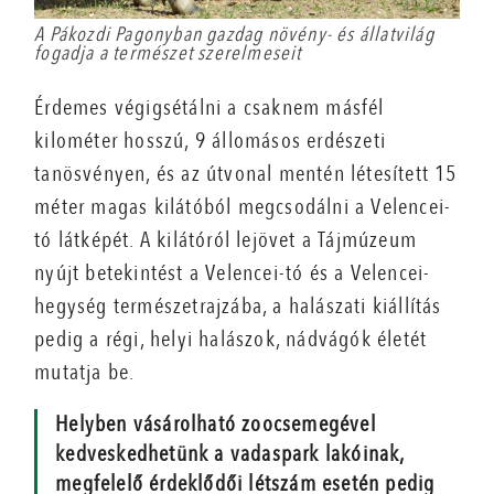
A Pákozdi Pagonyban gazdag növény- és állatvilág
fogadja a természet szerelmeseit
Érdemes végigsétálni a csaknem másfél
kilométer hosszú, 9 állomásos erdészeti
tanösvényen, és az útvonal mentén létesített 15
méter magas kilátóból megcsodálni a Velencei-
tó látképét. A kilátóról lejövet a Tájmúzeum
nyújt betekintést a Velencei-tó és a Velencei-
hegység természetrajzába, a halászati kiállítás
pedig a régi, helyi halászok, nádvágók életét
mutatja be.
Helyben vásárolható zoocsemegével
kedveskedhetünk a vadaspark lakóinak,
megfelelő érdeklődői létszám esetén pedig