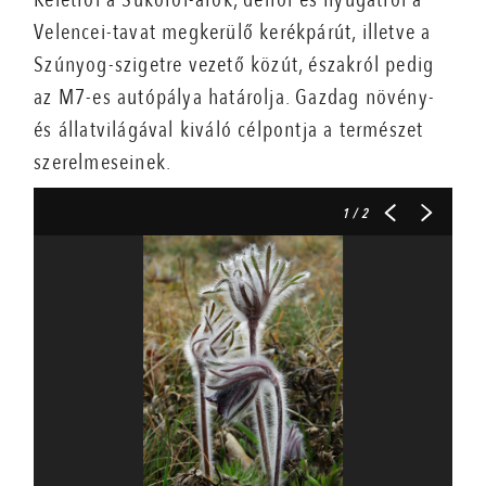
Velencei-tavat megkerülő kerékpárút, illetve a
Szúnyog-szigetre vezető közút, északról pedig
az M7-es autópálya határolja. Gazdag növény-
és állatvilágával kiváló célpontja a természet
szerelmeseinek.
1
/ 2