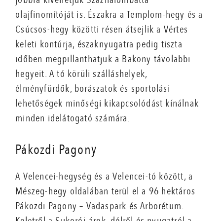
olajfinomítóját is. Északra a Templom-hegy és a
Csúcsos-hegy közötti résen átsejlik a Vértes
keleti kontúrja, északnyugatra pedig tiszta
időben megpillanthatjuk a Bakony távolabbi
hegyeit. A tó körüli szálláshelyek,
élményfürdők, borászatok és sportolási
lehetőségek minőségi kikapcsolódást kínálnak
minden idelátogató számára.
Pákozdi Pagony
A Velencei-hegység és a Velencei-tó között, a
Mészeg-hegy oldalában terül el a 96 hektáros
Pákozdi Pagony – Vadaspark és Arborétum.
Keletről a Sukorói-árok, délről és nyugatról a