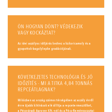
ÖN HOGYAN DÖNT? VÉDEKEZIK
VAGY KOCKÁZTAT?
Az idei aszályos időjárás kedvez a kukoricamoly és a
gyapottok-bagolylepke gradációjának.
KÖVETKEZETES TECHNOLÓGIA ÉS JÓ
IDŐZÍTÉS - MI A TITKA 4,84 TONNÁS
REPCEÁTLAGNAK?
Miközben az ország számos térségében az aszály évről
évre újabb kihívások elé állítja a repcetermesztőket,
a Pécsváradi Agrover Kft.-nél és a Pécs-Reménypusztai