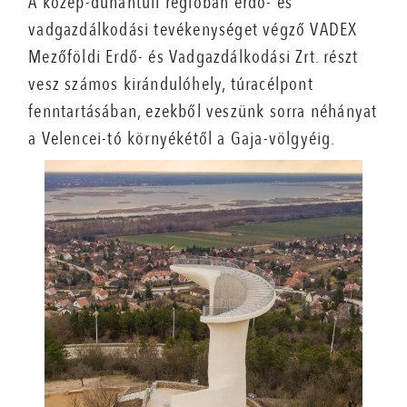
A közép-dunántúli régióban erdő- és
vadgazdálkodási tevékenységet végző VADEX
Mezőföldi Erdő- és Vadgazdálkodási Zrt. részt
vesz számos kirándulóhely, túracélpont
fenntartásában, ezekből veszünk sorra néhányat
a Velencei-tó környékétől a Gaja-völgyéig.