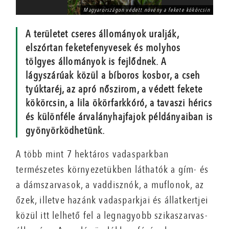
Magyarországon védett növény a fekete kökörcsin
A területet cseres állományok uralják,
elszórtan feketefenyvesek és molyhos
tölgyes állományok is fejlődnek. A
lágyszárúak közül a bíboros kosbor, a cseh
tyúktaréj, az apró nőszirom, a védett fekete
kökörcsin, a lila ökörfarkkóró, a tavaszi hérics
és különféle árvalányhajfajok példányaiban is
gyönyörködhetünk.
A több mint 7 hektáros vadasparkban
természetes környezetükben láthatók a gím- és
a dámszarvasok, a vaddisznók, a muflonok, az
őzek, illetve hazánk vadasparkjai és állatkertjei
közül itt lelhető fel a legnagyobb szikaszarvas-