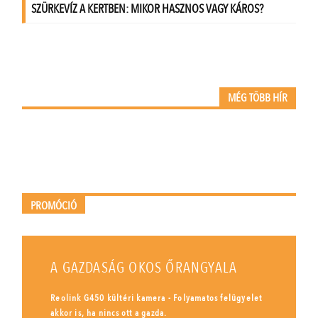
MÉG TÖBB HÍR
PROMÓCIÓ
A GAZDASÁG OKOS ŐRANGYALA
Reolink G450 kültéri kamera - Folyamatos felügyelet
akkor is, ha nincs ott a gazda.