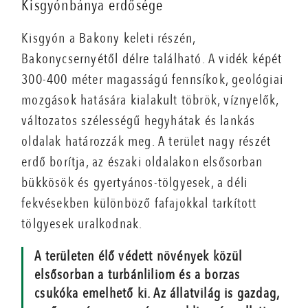
Kisgyónbánya erdősége
Kisgyón a Bakony keleti részén,
Bakonycsernyétől délre található. A vidék képét
300-400 méter magasságú fennsíkok, geológiai
mozgások hatására kialakult töbrök, víznyelők,
változatos szélességű hegyhátak és lankás
oldalak határozzák meg. A terület nagy részét
erdő borítja, az északi oldalakon elsősorban
bükkösök és gyertyános-tölgyesek, a déli
fekvésekben különböző fafajokkal tarkított
tölgyesek uralkodnak.
A területen élő védett növények közül
elsősorban a turbánliliom és a borzas
csukóka emelhető ki. Az állatvilág is gazdag,