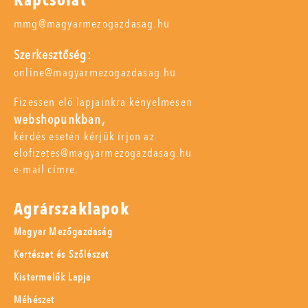
Kapcsolat
mmg@magyarmezogazdasag.hu
Szerkesztőség:
online@magyarmezogazdasag.hu
Fizessen elő lapjainkra kényelmesen
webshopunkban,
kérdés esetén kérjük írjon az
elofizetes@magyarmezogazdasag.hu
e-mail címre.
Agrárszaklapok
Magyar Mezőgazdaság
Kertészet és Szőlészet
Kistermelők Lapja
Méhészet