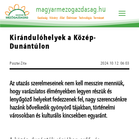
magyarmezogazdasag.hu
Gazdaság
Növény
Állat
Élelmiszer
Technológia
Természet
Kirándulóhelyek a Közép-
Dunántúlon
Pusztai Zita
2024.10.12. 06:03
Az utazás szerelmeseinek nem kell messzire menniük,
hogy varázslatos élményekben legyen részük és
lenyűgöző helyeket fedezzenek fel, nagy szerencsénkre
hazánk bővelkedik gyönyörű tájakban, történelmi
városokban és kulturális kincsekben egyaránt.