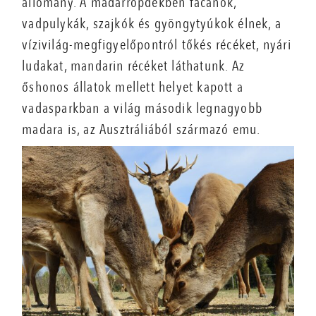
állomány. A madárröpdékben fácánok,
vadpulykák, szajkók és gyöngytyúkok élnek, a
vízivilág-megfigyelőpontról tőkés récéket, nyári
ludakat, mandarin récéket láthatunk. Az
őshonos állatok mellett helyet kapott a
vadasparkban a világ második legnagyobb
madara is, az Ausztráliából származó emu.