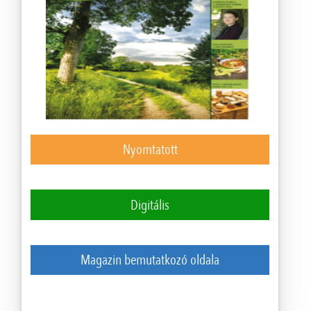
Nyomtatott
Digitális
Magazin bemutatkozó oldala