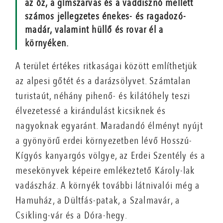
az őz, a gímszarvas és a vaddisznó mellett
számos jellegzetes énekes- és ragadozó-
madár, valamint hüllő és rovar él a
környéken.
A terület értékes ritkaságai között említhetjük
az alpesi gőtét és a darázsölyvet. Számtalan
turistaút, néhány pihenő- és kilátóhely teszi
élvezetessé a kirándulást kicsiknek és
nagyoknak egyaránt. Maradandó élményt nyújt
a gyönyörű erdei környezetben lévő Hosszú-
Kígyós kanyargós völgye, az Erdei Szentély és a
mesekönyvek képeire emlékeztető Károly-lak
vadászház. A környék további látnivalói még a
Hamuház, a Dültfás-patak, a Szalmavár, a
Csikling-vár és a Dóra-hegy.