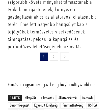
szigorúbb követelményeket támasztanak a
tyúkok mozgásterének, környezeti
gazdagításának és az állatorvosi ellátásnak a
terén. Emellett nagyobb hangsúlyt kap a
tojótyúkok természetes viselkedésének
támogatása, például a kapirgálás és
porfürdőzés lehetőségének biztosítása.
1
2
Forrás: magyarmezogazdasag.hu / poultryworld.net
CÍMKÉK
állatjólét
állattartás
állattenyésztés
baromfi
Baromfi-ágazat
Egyesült Királyság
fenntarthatóság
RSPCA