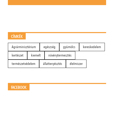
CÍMKÉK
Agrárminisztérium
egészség
gyümölcs
kereskedelem
kertészet
kiemelt
növénytermesztés
természetvédelem
állattenyésztés
élelmiszer
FACEBOOK