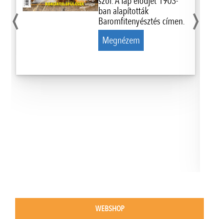
‹
›
szól. A lap elődjét 1903-
ban alapították
Baromfitenyésztés címen.
Megnézem
WEBSHOP