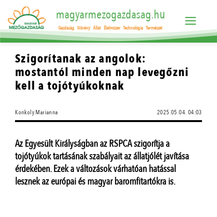
magyarmezogazdasag.hu
Gazdaság
Növény
Állat
Élelmiszer
Technológia
Természet
Szigorítanak az angolok:
mostantól minden nap levegőzni
kell a tojótyúkoknak
Konkoly Marianna
2025.05.04. 04:03
Az Egyesült Királyságban az RSPCA szigorítja a
tojótyúkok tartásának szabályait az állatjólét javítása
érdekében. Ezek a változások várhatóan hatással
lesznek az európai és magyar baromfitartókra is.