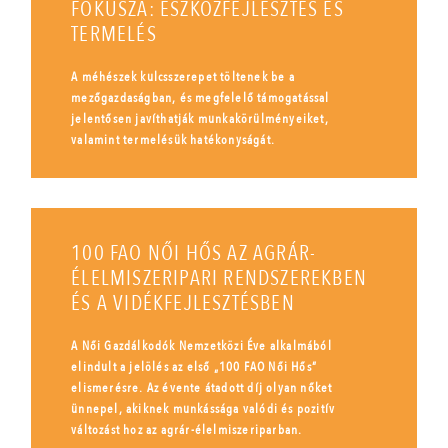
FÓKUSZA: ESZKÖZFEJLESZTÉS ÉS
TERMELÉS
A méhészek kulcsszerepet töltenek be a
mezőgazdaságban, és megfelelő támogatással
jelentősen javíthatják munkakörülményeiket,
valamint termelésük hatékonyságát.
100 FAO NŐI HŐS AZ AGRÁR-
ÉLELMISZERIPARI RENDSZEREKBEN
ÉS A VIDÉKFEJLESZTÉSBEN
A Női Gazdálkodók Nemzetközi Éve alkalmából
elindult a jelölés az első „100 FAO Női Hős”
elismerésre. Az évente átadott díj olyan nőket
ünnepel, akiknek munkássága valódi és pozitív
változást hoz az agrár-élelmiszeriparban.