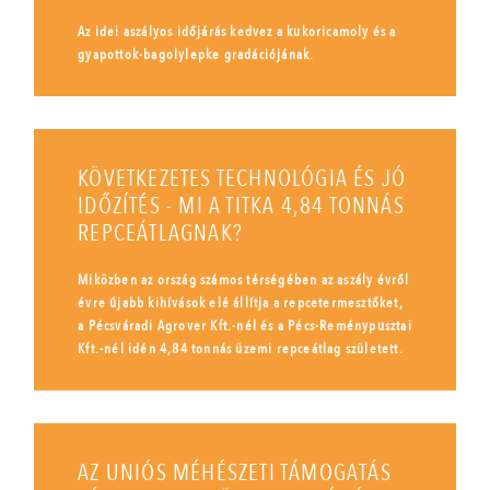
Az idei aszályos időjárás kedvez a kukoricamoly és a
gyapottok-bagolylepke gradációjának.
KÖVETKEZETES TECHNOLÓGIA ÉS JÓ
IDŐZÍTÉS - MI A TITKA 4,84 TONNÁS
REPCEÁTLAGNAK?
Miközben az ország számos térségében az aszály évről
évre újabb kihívások elé állítja a repcetermesztőket,
a Pécsváradi Agrover Kft.-nél és a Pécs-Reménypusztai
Kft.-nél idén 4,84 tonnás üzemi repceátlag született.
AZ UNIÓS MÉHÉSZETI TÁMOGATÁS