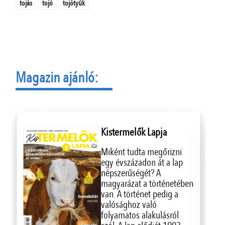
tojás
tojó
tojótyúk
Magazin ajánló:
Kistermelők Lapja
Miként tudta megőrizni
egy évszázadon át a lap
népszerűségét? A
magyarázat a történetében
van. A történet pedig a
valósághoz való
folyamatos alakulásról