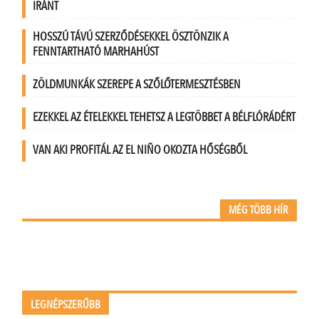
IRÁNT
HOSSZÚ TÁVÚ SZERZŐDÉSEKKEL ÖSZTÖNZIK A
FENNTARTHATÓ MARHAHÚST
ZÖLDMUNKÁK SZEREPE A SZŐLŐTERMESZTÉSBEN
EZEKKEL AZ ÉTELEKKEL TEHETSZ A LEGTÖBBET A BÉLFLÓRÁDÉRT
VAN AKI PROFITÁL AZ EL NIÑO OKOZTA HŐSÉGBŐL
MÉG TÖBB HÍR
LEGNÉPSZERŰBB