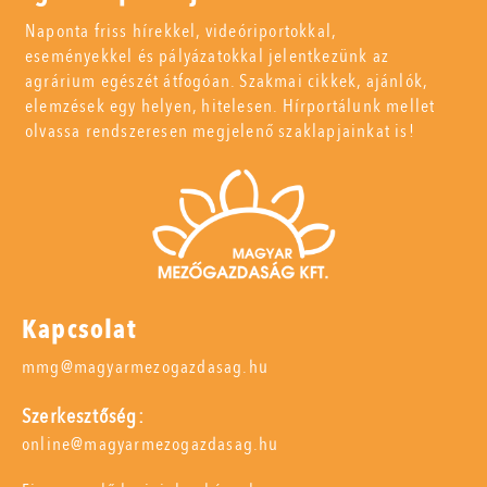
Naponta friss hírekkel, videóriportokkal,
eseményekkel és pályázatokkal jelentkezünk az
agrárium egészét átfogóan. Szakmai cikkek, ajánlók,
elemzések egy helyen, hitelesen. Hírportálunk mellet
olvassa rendszeresen megjelenő szaklapjainkat is!
Kapcsolat
mmg@magyarmezogazdasag.hu
Szerkesztőség:
online@magyarmezogazdasag.hu