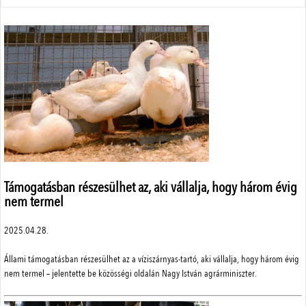
Állattenyésztés
Menü
Adatvédelem
Szerzői jogok
Impresszum
Médiaajánlat
Központi elérhetőségek
ÁSZF
Támogatásban részesülhet az, aki vállalja, hogy három évig
nem termel
2025.04.28.
A weboldalon a minőségi felhasználói élmény érdekében sütiket
használunk.
SimplePay adattovábbítási nyilatkozat
Állami támogatásban részesülhet az a víziszárnyas-tartó, aki vállalja, hogy három évig
Részletek
nem termel – jelentette be közösségi oldalán Nagy István agrárminiszter.
Elfogad
© 2023 Magyar Mezőgazdaság Kft.