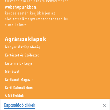
Fizessen elő lapjainkra kényelmesen
webshopunkban,
kérdés esetén kérjük írjon az
elofizetes@magyarmezogazdasag.hu
e-mail címre.
Agrárszaklapok
Magyar Mezőgazdaság
Kertészet és Szőlészet
Kistermelők Lapja
Méhészet
Kertbarát Magazin
Kerti Kalendárium
A Mi Erdőnk
Borászati Füzetek
Kapcsolódó cikkek