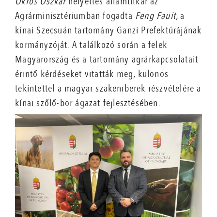
Ökrös Oszkár
helyettes államtitkár az
Agrárminisztériumban fogadta
Feng Fauit,
a
kínai Szecsuán tartomány Ganzi Prefektúrájának
kormányzóját. A találkozó során a felek
Magyarország és a tartomány agrárkapcsolatait
érintő kérdéseket vitatták meg, különös
tekintettel a magyar szakemberek részvételére a
kínai szőlő-bor ágazat fejlesztésében.