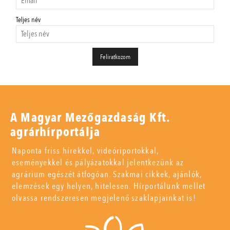
Teljes név
A Magyar Mezőgazdaság Kft.
agrárhírportálja
Naponta friss hírekkel, videóriportokkal,
eseményekkel és pályázatokkal jelentkezünk az
agrárium egészét átfogóan. Szakmai cikkek, ajánlók,
elemzések egy helyen, hitelesen. Hírportálunk mellet
olvassa rendszeresen megjelenő szaklapjainkat is!