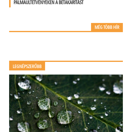
PÁLMAÜLTETVÉNYEKEN A BETAKARÍTÁST
MÉG TÖBB HÍR
LEGNÉPSZERŰBB