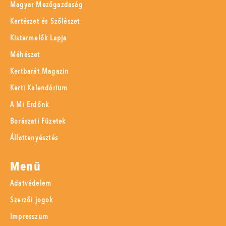
Magyar Mezőgazdaság
Kertészet és Szőlészet
Kistermelők Lapja
Méhészet
Kertbarát Magazin
Kerti Kalendárium
A Mi Erdőnk
Borászati Füzetek
Állattenyésztés
Menü
Adatvédelem
Szerzői jogok
Impresszum