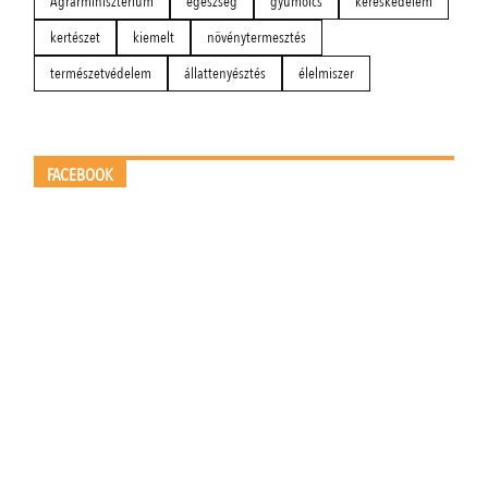
Agrárminisztérium
egészség
gyümölcs
kereskedelem
kertészet
kiemelt
növénytermesztés
természetvédelem
állattenyésztés
élelmiszer
FACEBOOK