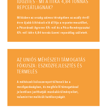
IDŐZÍTÉS - MI A TITKA 4,84 TONNÁS
REPCEÁTLAGNAK?
Miközben az ország számos térségében az aszály évről
évre újabb kihívások elé állítja a repcetermesztőket,
a Pécsváradi Agrover Kft.-nél és a Pécs-Reménypusztai
Kft.-nél idén 4,84 tonnás üzemi repceátlag született.
AZ UNIÓS MÉHÉSZETI TÁMOGATÁS
FÓKUSZA: ESZKÖZFEJLESZTÉS ÉS
TERMELÉS
A méhészek kulcsszerepet töltenek be a
mezőgazdaságban, és megfelelő támogatással
jelentősen javíthatják munkakörülményeiket,
valamint termelésük hatékonyságát.