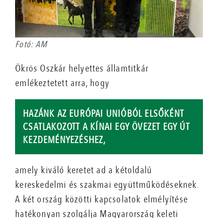
Fotó: AM
Ökrös Oszkár helyettes államtitkár
emlékeztetett arra, hogy
HAZÁNK AZ EURÓPAI UNIÓBÓL ELSŐKÉNT
CSATLAKOZOTT A KÍNAI EGY ÖVEZET EGY ÚT
KEZDEMÉNYEZÉSHEZ,
amely kiváló keretet ad a kétoldalú
kereskedelmi és szakmai együttműködéseknek.
A két ország közötti kapcsolatok elmélyítése
hatékonyan szolgálja Magyarország keleti