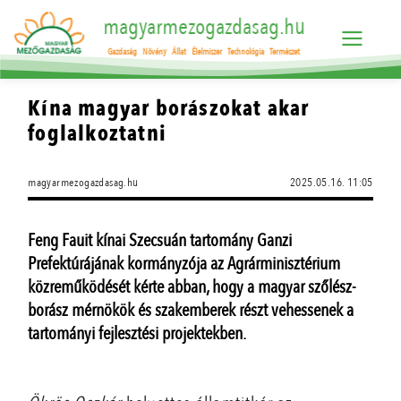
magyarmezogazdasag.hu
Gazdaság
Növény
Állat
Élelmiszer
Technológia
Természet
Kína magyar borászokat akar
foglalkoztatni
magyarmezogazdasag.hu
2025.05.16. 11:05
Feng Fauit kínai Szecsuán tartomány Ganzi
Prefektúrájának kormányzója az Agrárminisztérium
közreműködését kérte abban, hogy a magyar szőlész-
borász mérnökök és szakemberek részt vehessenek a
tartományi fejlesztési projektekben.