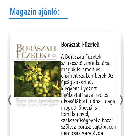
Magazin ajánló:
Borászati Füzetek
A Borászati Füzetek
szerkesztői, munkatársai
maguk is ismert és
elismert szakemberek. Az
újság sokszínű,
‹
›
kiegyensúlyozott
tájékoztatásával széles
olvasótábort tudhat maga
mögött. Speciális
témaköreivel,
szakszerűségével a hazai
szőlész-borász sajtópiacon
nem csak vezető, de