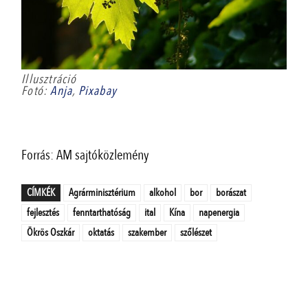
Illusztráció
Fotó:
Anja
,
Pixabay
Forrás: AM sajtóközlemény
CÍMKÉK
Agrárminisztérium
alkohol
bor
borászat
fejlesztés
fenntarthatóság
ital
Kína
napenergia
Ökrös Oszkár
oktatás
szakember
szőlészet