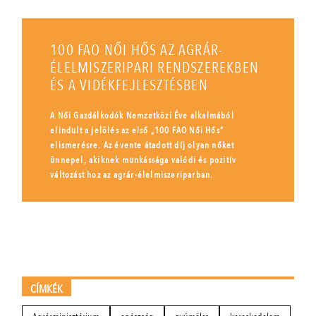
100 FAO NŐI HŐS AZ AGRÁR-
ÉLELMISZERIPARI RENDSZEREKBEN
ÉS A VIDÉKFEJLESZTÉSBEN
A Női Gazdálkodók Nemzetközi Éve alkalmából
elindult a jelölés az első „100 FAO Női Hős”
elismerésre. Az évente átadott díj olyan nőket
ünnepel, akiknek munkássága valódi és pozitív
változást hoz az agrár-élelmiszeriparban.
CÍMKÉK