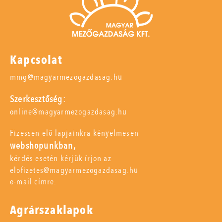
Kapcsolat
mmg@magyarmezogazdasag.hu
Szerkesztőség:
online@magyarmezogazdasag.hu
Fizessen elő lapjainkra kényelmesen
webshopunkban,
kérdés esetén kérjük írjon az
elofizetes@magyarmezogazdasag.hu
e-mail címre.
Agrárszaklapok