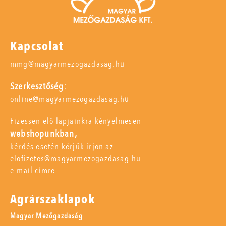
Kapcsolat
mmg@magyarmezogazdasag.hu
Szerkesztőség:
online@magyarmezogazdasag.hu
Fizessen elő lapjainkra kényelmesen
webshopunkban,
kérdés esetén kérjük írjon az
elofizetes@magyarmezogazdasag.hu
e-mail címre.
Agrárszaklapok
Magyar Mezőgazdaság