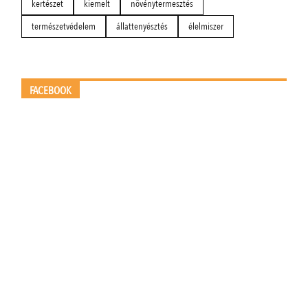
kertészet
kiemelt
növénytermesztés
természetvédelem
állattenyésztés
élelmiszer
FACEBOOK