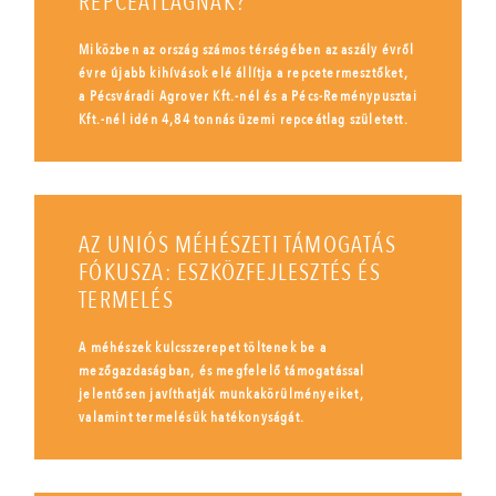
REPCEÁTLAGNAK?
Miközben az ország számos térségében az aszály évről
évre újabb kihívások elé állítja a repcetermesztőket,
a Pécsváradi Agrover Kft.-nél és a Pécs-Reménypusztai
Kft.-nél idén 4,84 tonnás üzemi repceátlag született.
AZ UNIÓS MÉHÉSZETI TÁMOGATÁS
FÓKUSZA: ESZKÖZFEJLESZTÉS ÉS
TERMELÉS
A méhészek kulcsszerepet töltenek be a
mezőgazdaságban, és megfelelő támogatással
jelentősen javíthatják munkakörülményeiket,
valamint termelésük hatékonyságát.