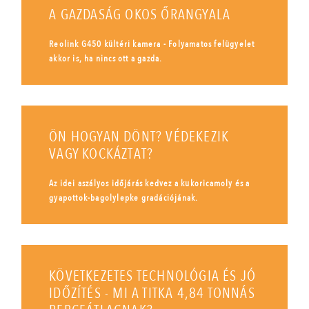
A GAZDASÁG OKOS ŐRANGYALA
Reolink G450 kültéri kamera - Folyamatos felügyelet
akkor is, ha nincs ott a gazda.
ÖN HOGYAN DÖNT? VÉDEKEZIK
VAGY KOCKÁZTAT?
Az idei aszályos időjárás kedvez a kukoricamoly és a
gyapottok-bagolylepke gradációjának.
KÖVETKEZETES TECHNOLÓGIA ÉS JÓ
IDŐZÍTÉS - MI A TITKA 4,84 TONNÁS