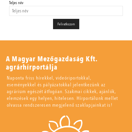
Teljes név
A Magyar Mezőgazdaság Kft.
agrárhírportálja
Naponta friss hírekkel, videóriportokkal,
eseményekkel és pályázatokkal jelentkezünk az
agrárium egészét átfogóan. Szakmai cikkek, ajánlók,
elemzések egy helyen, hitelesen. Hírportálunk mellet
olvassa rendszeresen megjelenő szaklapjainkat is!