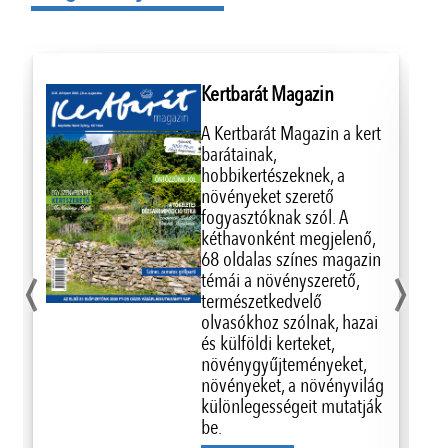
Kertbarát Magazin
A Kertbarát Magazin a kert
barátainak,
hobbikertészeknek, a
növényeket szerető
fogyasztóknak szól. A
kéthavonként megjelenő,
‹
›
68 oldalas színes magazin
témái a növényszerető,
természetkedvelő
olvasókhoz szólnak, hazai
és külföldi kerteket,
növénygyűjteményeket,
növényeket, a növényvilág
különlegességeit mutatják
be.