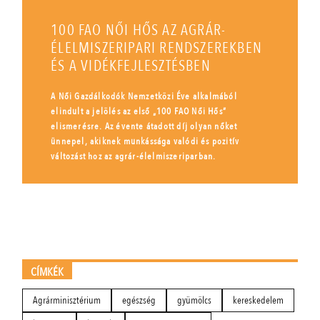
100 FAO NŐI HŐS AZ AGRÁR-
ÉLELMISZERIPARI RENDSZEREKBEN
ÉS A VIDÉKFEJLESZTÉSBEN
A Női Gazdálkodók Nemzetközi Éve alkalmából
elindult a jelölés az első „100 FAO Női Hős”
elismerésre. Az évente átadott díj olyan nőket
ünnepel, akiknek munkássága valódi és pozitív
változást hoz az agrár-élelmiszeriparban.
CÍMKÉK
Agrárminisztérium
egészség
gyümölcs
kereskedelem