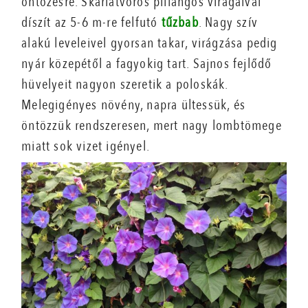
öntözésre. Skarlátvörös pillangós virágaival
díszít az 5-6 m-re felfutó
tűzbab
. Nagy szív
alakú leveleivel gyorsan takar, virágzása pedig
nyár közepétől a fagyokig tart. Sajnos fejlődő
hüvelyeit nagyon szeretik a poloskák.
Melegigényes növény, napra ültessük, és
öntözzük rendszeresen, mert nagy lombtömege
miatt sok vizet igényel.