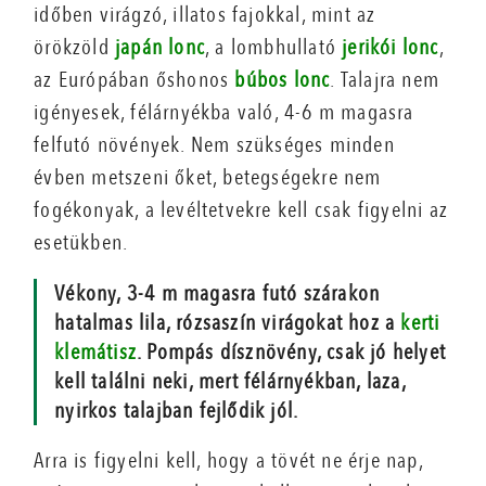
időben virágzó, illatos fajokkal, mint az
örökzöld
japán lonc
, a lombhullató
jerikói lonc
,
az Európában őshonos
búbos lonc
. Talajra nem
igényesek, félárnyékba való, 4-6 m magasra
felfutó növények. Nem szükséges minden
évben metszeni őket, betegségekre nem
fogékonyak, a levéltetvekre kell csak figyelni az
esetükben.
Vékony, 3-4 m magasra futó szárakon
hatalmas lila, rózsaszín virágokat hoz a
kerti
klemátisz
. Pompás dísznövény, csak jó helyet
kell találni neki, mert félárnyékban, laza,
nyirkos talajban fejlődik jól.
Arra is figyelni kell, hogy a tövét ne érje nap,