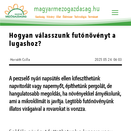
magyarmezogazdasag.hu
Gazdaság
Növény
Állat
Élelmiszer
Technológia
Természet
Hogyan válasszunk futónövényt a
lugashoz?
·Horváth Csilla
2025.05.24. 06:03
A perzselő nyári napsütés ellen kifeszíthetünk
napvitorlát vagy napernyőt, építhetünk pergolát, de
hangulatosabb megoldás, ha növényekkel árnyékolunk,
ami a mikroklímát is javítja. Legtöbb futónövényünk
illatos virágaival a rovarokat is vonzza.