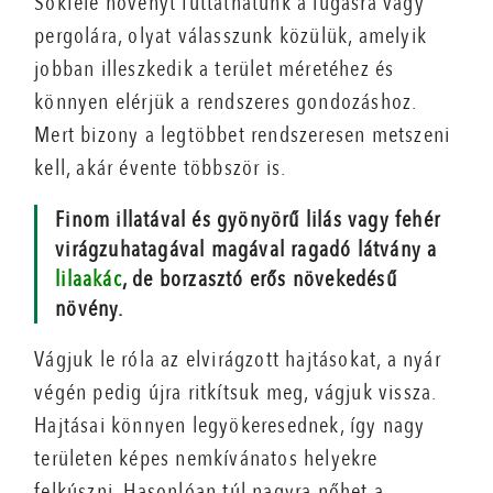
Sokféle növényt futtathatunk a lugasra vagy
pergolára, olyat válasszunk közülük, amelyik
jobban illeszkedik a terület méretéhez és
könnyen elérjük a rendszeres gondozáshoz.
Mert bizony a legtöbbet rendszeresen metszeni
kell, akár évente többször is.
Finom illatával és gyönyörű lilás vagy fehér
virágzuhatagával magával ragadó látvány a
lilaakác
, de borzasztó erős növekedésű
növény.
Vágjuk le róla az elvirágzott hajtásokat, a nyár
végén pedig újra ritkítsuk meg, vágjuk vissza.
Hajtásai könnyen legyökeresednek, így nagy
területen képes nemkívánatos helyekre
felkúszni. Hasonlóan túl nagyra nőhet a