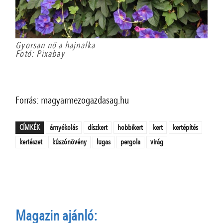
Gyorsan nő a hajnalka
Fotó: Pixabay
Forrás: magyarmezogazdasag.hu
CÍMKÉK
árnyékolás
díszkert
hobbikert
kert
kertépítés
kertészet
kúszónövény
lugas
pergola
virág
Magazin ajánló: