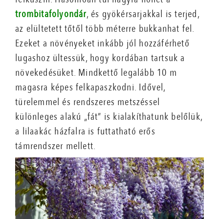
trombitafolyondár
, és gyökérsarjakkal is terjed,
az elültetett tőtől több méterre bukkanhat fel.
Ezeket a növényeket inkább jól hozzáférhető
lugashoz ültessük, hogy kordában tartsuk a
növekedésüket. Mindkettő legalább 10 m
magasra képes felkapaszkodni. Idővel,
türelemmel és rendszeres metszéssel
különleges alakú „fát” is kialakíthatunk belőlük,
a lilaakác házfalra is futtatható erős
támrendszer mellett.