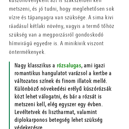
kúszónövényként azt is szakszerűen kell
metszeni, és jó tudni, hogy meglehetősen sok
vízre és tápanyagra van szüksége. A sima kivi
ráadásul kétlaki növény, vagyis a termő tőhöz
szükség van a megporzásról gondoskodó
hímvirágú egyedre is. A minikivik viszont
öntermékenyek.
Nagy klasszikus a
rózsalugas
, ami igazi
romantikus hangulatot varázsol a kertbe a
változatos színek és finom illatok mellé.
Különböző növekedési erélyű kúszórózsák
közt lehet válogatni, és bár a rózsát is
metszeni kell, elég egyszer egy évben.
Levéltetvek és lisztharmat, valamint
diplokarponos betegség lehet szükség
védekezésre.