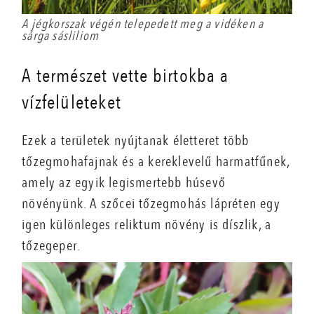
A jégkorszak végén telepedett meg a vidéken a
sárga sásliliom
A természet vette birtokba a
vízfelületeket
Ezek a területek nyújtanak életteret több
tőzegmohafajnak és a kereklevelű harmatfűnek,
amely az egyik legismertebb húsevő
növényünk. A szőcei tőzegmohás lápréten egy
igen különleges reliktum növény is díszlik, a
tőzegeper.