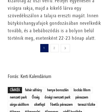
kizárólag az őszi vérfű. Petéjét egyenesen a
virágra rakja, majd a kikelő lárva egy
szövedékszálon a talajra ereszti magát. Innen
bütyköshangyafajok gondozásában nevelkedik
tovább, és a bebábozódás is a bolyon belül
történik meg, esetenként 22-23 hónap alatt.
1
2
Forrás: Kerti Kalendárium
CÍMKÉK
fehér sáfrány
henye boroszlán
kockás liliom
nemzeti park
Őrség
őrségi nemzeti park
pávaszem
sárga sásliliom
siketfajd
T-betűs pávaszem
tavaszi tőzike
tökmag
tökmagolaj
tőzegeper
vérfű boglárka