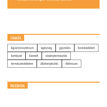
CÍMKÉK
Agrárminisztérium
egészség
gyümölcs
kereskedelem
kertészet
kiemelt
növénytermesztés
természetvédelem
állattenyésztés
élelmiszer
FACEBOOK