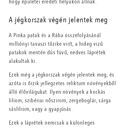
hogy épületei eredeti helyükön állnak.
A jégkorszak végén jelentek meg
A Pinka patak és a Rába összefolyásánál
milliónyi tavaszi tőzike virít, a hideg vizű
patakok mentén dús füvű, nedves láprétek
alakultak ki.
Ezek még a jégkorszak végén jelentek meg, és
azóta is őrzik jellegzetes reliktum növényekből
álló élővilágukat. Ilyen növények a kockás
liliom, szibériai nőszirom, zergeboglár, sárga
sásliliom, vagy a gyapjúsás.
Ezek a láprétek nemcsak a különleges