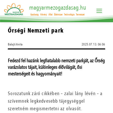
magyarmezogazdasag.hu
Gazdaság
Növény
Állat
Élelmiszer
Technológia
Természet
Őrségi Nemzeti park
Balajti Anita
2025.07.13. 06:06
Fedezd fel hazánk legfiatalabb nemzeti parkját, az Őrség
varázslatos tájait, különleges élővilágát, ősi
mesterségeit és hagyományait!
Sorozatunk záró cikkében – zalai lány lévén – a
szívemnek legkedvesebb tájegységgel
szeretném megismertetni az olvasót.