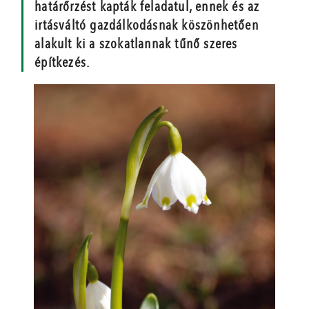
határőrzést kapták feladatul, ennek és az
irtásváltó gazdálkodásnak köszönhetően
alakult ki a szokatlannak tűnő szeres
építkezés.