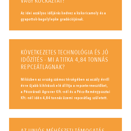
VAGY KOCKÁZTAT?
Az idei aszályos időjárás kedvez a kukoricamoly és a
gyapottok-bagolylepke gradációjának.
KÖVETKEZETES TECHNOLÓGIA ÉS JÓ
IDŐZÍTÉS - MI A TITKA 4,84 TONNÁS
REPCEÁTLAGNAK?
Miközben az ország számos térségében az aszály évről
évre újabb kihívások elé állítja a repcetermesztőket,
a Pécsváradi Agrover Kft.-nél és a Pécs-Reménypusztai
Kft.-nél idén 4,84 tonnás üzemi repceátlag született.