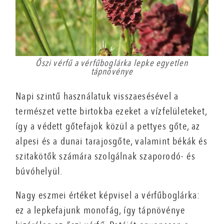
Őszi vérfű a vérfűboglárka lepke egyetlen
tápnövénye
Napi szintű használatuk visszaesésével a
természet vette birtokba ezeket a vízfelületeket,
így a védett gőtefajok közül a pettyes gőte, az
alpesi és a dunai tarajosgőte, valamint békák és
szitakötők számára szolgálnak szaporodó- és
búvóhelyül.
Nagy eszmei értéket képvisel a vérfűboglárka:
ez a lepkefajunk monofág, így tápnövénye