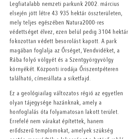
Legfiatalabb nemzeti parkunk 2002. március
elsején jött létre 43 935 hektár összterületen,
mely teljes egészében Natura2000-res
védettséget élvez, ezen belül pedig 3104 hektár
fokozottan védett besorolást kapott. A park
magában foglalja az Őrséget, Vendvidéket, a
Rába folyó völgyét és a Szentgyörgyvölgy
környékét. Központi irodája Őriszentpéteren
található, címerállata a siketfajd.
Ez a geológiailag változatos régió az egyetlen
olyan tájegysége hazánknak, amely a
honfoglalás óta folyamatosan lakott terület.
Errefelé nem várakat építettek, hanem
erődszerű templomokat, amelyek szükség