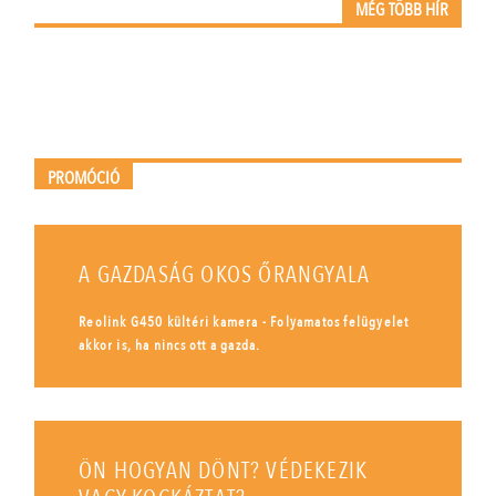
MÉG TÖBB HÍR
PROMÓCIÓ
A GAZDASÁG OKOS ŐRANGYALA
Reolink G450 kültéri kamera - Folyamatos felügyelet
akkor is, ha nincs ott a gazda.
ÖN HOGYAN DÖNT? VÉDEKEZIK