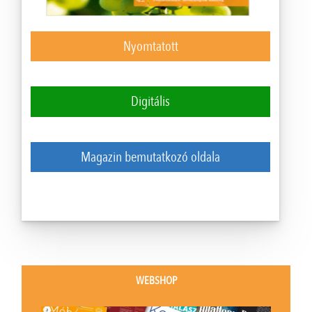
Nyomtatott
Digitális
Magazin bemutatkozó oldala
WEBSHOP