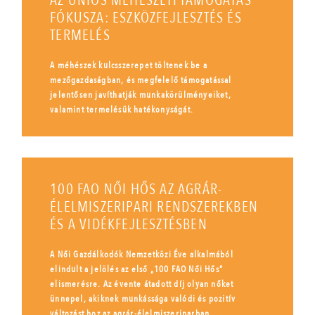
AZ UNIÓS MÉHÉSZETI TÁMOGATÁS
FÓKUSZA: ESZKÖZFEJLESZTÉS ÉS
TERMELÉS
A méhészek kulcsszerepet töltenek be a
mezőgazdaságban, és megfelelő támogatással
jelentősen javíthatják munkakörülményeiket,
valamint termelésük hatékonyságát.
100 FAO NŐI HŐS AZ AGRÁR-
ÉLELMISZERIPARI RENDSZEREKBEN
ÉS A VIDÉKFEJLESZTÉSBEN
A Női Gazdálkodók Nemzetközi Éve alkalmából
elindult a jelölés az első „100 FAO Női Hős”
elismerésre. Az évente átadott díj olyan nőket
ünnepel, akiknek munkássága valódi és pozitív
változást hoz az agrár-élelmiszeriparban.