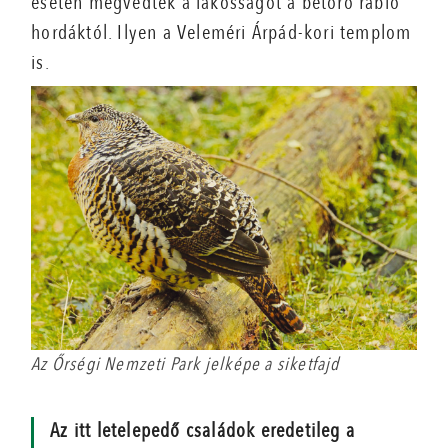
esetén megvédték a lakosságot a betörő rabló
hordáktól. Ilyen a Veleméri Árpád-kori templom
is.
Az Őrségi Nemzeti Park jelképe a siketfajd
Az itt letelepedő családok eredetileg a