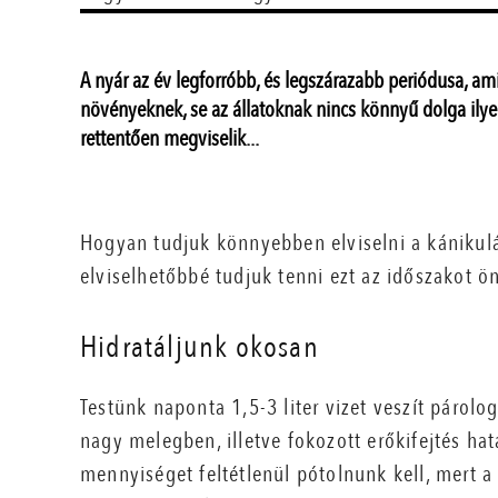
A nyár az év legforróbb, és legszárazabb periódusa, ami
növényeknek, se az állatoknak nincs könnyű dolga ilye
rettentően megviselik...
Hogyan tudjuk könnyebben elviselni a kánikul
elviselhetőbbé tudjuk tenni ezt az időszakot 
Hidratáljunk okosan
Testünk naponta 1,5-3 liter vizet veszít párolog
nagy melegben, illetve fokozott erőkifejtés hat
mennyiséget feltétlenül pótolnunk kell, mert 