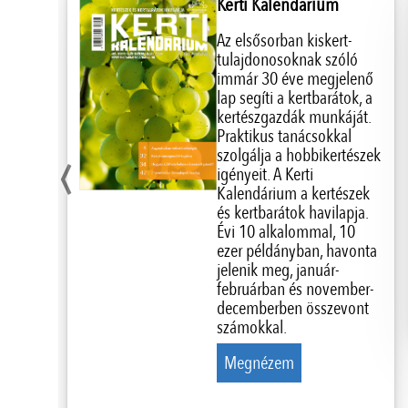
Kerti Kalendárium
Az elsősorban kiskert-
tulajdonosoknak szóló
immár 30 éve megjelenő
lap segíti a kertbarátok, a
kertészgazdák munkáját.
‹
Praktikus tanácsokkal
szolgálja a hobbikertészek
igényeit. A Kerti
Kalendárium a kertészek
és kertbarátok havilapja.
Évi 10 alkalommal, 10
ezer példányban, havonta
jelenik meg, január-
februárban és november-
decemberben összevont
számokkal.
Megnézem