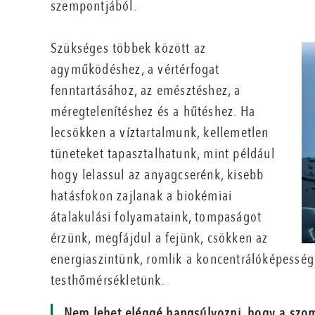
szempontjából.
Szükséges többek között az
agyműködéshez, a vértérfogat
fenntartásához, az emésztéshez, a
méregtelenítéshez és a hűtéshez. Ha
lecsökken a víztartalmunk, kellemetlen
tüneteket tapasztalhatunk, mint például
hogy lelassul az anyagcserénk, kisebb
hatásfokon zajlanak a biokémiai
átalakulási folyamataink, tompaságot
érzünk, megfájdul a fejünk, csökken az
energiaszintünk, romlik a koncentrálóképesség
testhőmérsékletünk.
Nem lehet eléggé hangsúlyozni, hogy a szom