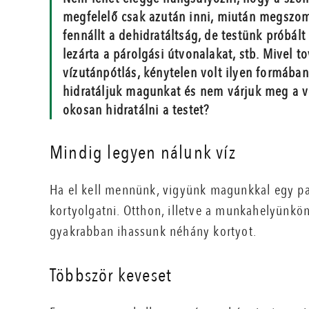
megfelelő csak azután inni, miután megszom
fennállt a dehidratáltság, de testünk próbált
lezárta a párolgási útvonalakat, stb. Mivel 
vízutánpótlás, kénytelen volt ilyen formában
hidratáljuk magunkat és nem várjuk meg a vé
okosan hidratálni a testet?
Mindig legyen nálunk víz
Ha el kell mennünk, vigyünk magunkkal egy pal
kortyolgatni. Otthon, illetve a munkahelyünkö
gyakrabban ihassunk néhány kortyot.
Többször keveset