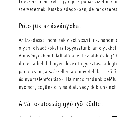
Egyszerre nem kell egy egész pohár vizet megi
szervezetnek. Kisebb adagokban, de rendszeres
Pótoljuk az ásványokat
Az izzadással nemcsak vizet veszítünk, hanem e
olyan folyadékokat is fogyasztunk, amelyekkel 
A növényekben található a legtisztább és legél
illetve a belőlük nyert levek fogyasztása a leg
paradicsom, a szárzeller, a dinnyefélék, a szőlő,
és nyomelemforrások. Ha nincs módunk belőlük 
nyersen, együnk egy salátát, vagy dobjunk néh
A változatosság gyönyörködtet