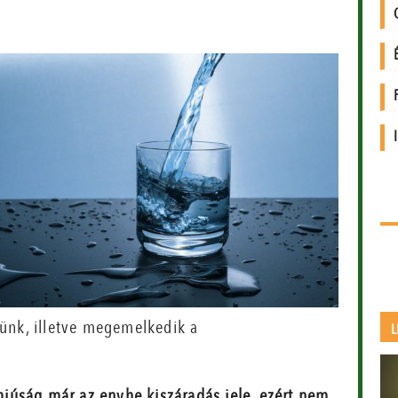
ünk, illetve megemelkedik a
L
júság már az enyhe kiszáradás jele, ezért nem