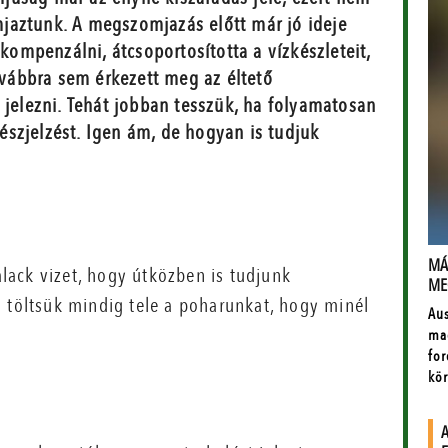
jaztunk. A megszomjazás előtt már jó ideje
 kompenzálni, átcsoportosította a vízkészleteit,
továbbra sem érkezett meg az éltető
 jelezni. Tehát jobban tesszük, ha folyamatosan
szjelzést. Igen ám, de hogyan is tudjuk
ack vizet, hogy útközben is tudjunk
n töltsük mindig tele a poharunkat, hogy minél