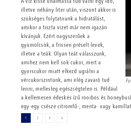
A víz kissé unalmassá tud válni egy idő,
illetve néhány liter után, viszont akkor is
szükséges folytatnunk a hidratálást,
amikor a tiszta vizet már nem igazán
kívánjuk. Ezért nagyszerűek a
gyümölcsök, a frissen préselt levek,
illetve a teák. Olyan teát válasszunk,
amihez nem kell sok cukor, mert a
gyorscukor miatt elkezd ugrálni a
vércukorszintünk, ami elég zavaró tud
Fo
lenni, mellesleg egészségtelen is. Például
a kellemesen édeskés ízű rooibos és honeybus
egy-egy csésze citromfű-, menta- vagy kamillat
1
2
3