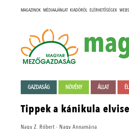
MAGAZINOK
MÉDIAAJÁNLAT
KIADÓRÓL
ELÉRHETŐSÉGEK
WEB
mag
GAZDASÁG
NÖVÉNY
ÁLLAT
É
Tippek a kánikula elvis
Nagy Z. Róbert - Nagy Annamária