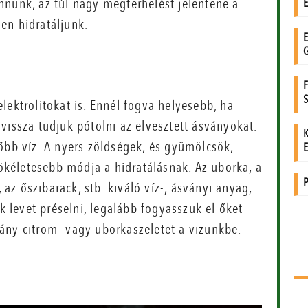
nnunk, az túl nagy megterhelést jelentene a
en hidratáljunk.
lektrolitokat is. Ennél fogva helyesebb, ha
vissza tudjuk pótolni az elvesztett ásványokat.
őbb víz. A nyers zöldségek, és gyümölcsök,
tökéletesebb módja a hidratálásnak. Az uborka, a
 az őszibarack, stb. kiváló víz-, ásványi anyag,
levet préselni, legalább fogyasszuk el őket
ány citrom- vagy uborkaszeletet a vizünkbe.