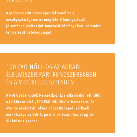
TERMELÉS
A méhészek kulcsszerepet töltenek be a
mezőgazdaságban, és megfelelő támogatással
jelentősen javíthatják munkakörülményeiket, valamint
termelésük hatékonyságát.
100 FAO NŐI HŐS AZ AGRÁR-
ÉLELMISZERIPARI RENDSZEREKBEN
ÉS A VIDÉKFEJLESZTÉSBEN
A Női Gazdálkodók Nemzetközi Éve alkalmából elindult
a jelölés az első „100 FAO Női Hős” elismerésre. Az
évente átadott díj olyan nőket ünnepel, akiknek
munkássága valódi és pozitív változást hoz az agrár-
élelmiszeriparban.