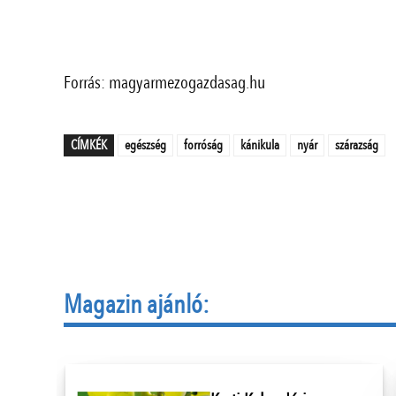
Forrás: magyarmezogazdasag.hu
CÍMKÉK
egészség
forróság
kánikula
nyár
szárazság
Magazin ajánló: