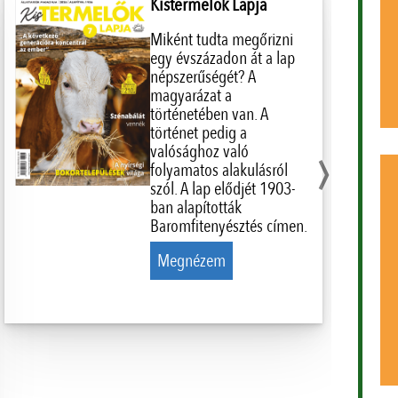
Kistermelők Lapja
Miként tudta megőrizni
egy évszázadon át a lap
népszerűségét? A
magyarázat a
történetében van. A
›
történet pedig a
valósághoz való
folyamatos alakulásról
szól. A lap elődjét 1903-
ban alapították
Baromfitenyésztés címen.
Megnézem