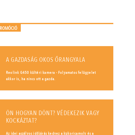
PROMÓCIÓ
A GAZDASÁG OKOS ŐRANGYALA
Reolink G450 kültéri kamera - Folyamatos felügyelet
akkor is, ha nincs ott a gazda.
ÖN HOGYAN DÖNT? VÉDEKEZIK VAGY
KOCKÁZTAT?
Az idei aszályos időjárás kedvez a kukoricamoly és a