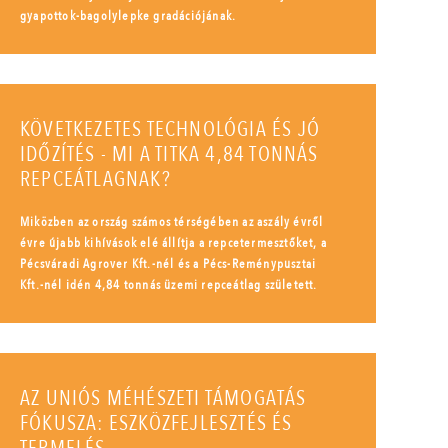
gyapottok-bagolylepke gradációjának.
KÖVETKEZETES TECHNOLÓGIA ÉS JÓ
IDŐZÍTÉS - MI A TITKA 4,84 TONNÁS
REPCEÁTLAGNAK?
Miközben az ország számos térségében az aszály évről
évre újabb kihívások elé állítja a repcetermesztőket, a
Pécsváradi Agrover Kft.-nél és a Pécs-Reménypusztai
Kft.-nél idén 4,84 tonnás üzemi repceátlag született.
AZ UNIÓS MÉHÉSZETI TÁMOGATÁS
FÓKUSZA: ESZKÖZFEJLESZTÉS ÉS