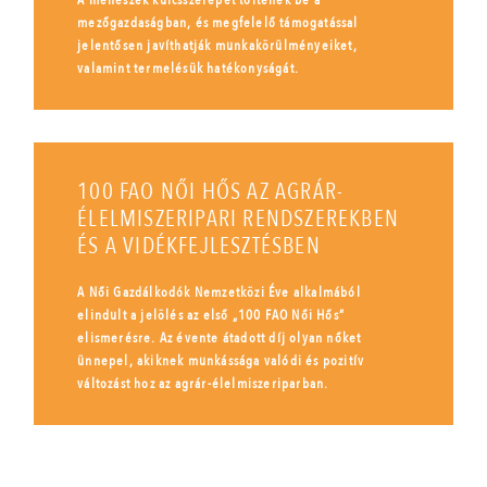
A méhészek kulcsszerepet töltenek be a
mezőgazdaságban, és megfelelő támogatással
jelentősen javíthatják munkakörülményeiket,
valamint termelésük hatékonyságát.
100 FAO NŐI HŐS AZ AGRÁR-
ÉLELMISZERIPARI RENDSZEREKBEN
ÉS A VIDÉKFEJLESZTÉSBEN
A Női Gazdálkodók Nemzetközi Éve alkalmából
elindult a jelölés az első „100 FAO Női Hős”
elismerésre. Az évente átadott díj olyan nőket
ünnepel, akiknek munkássága valódi és pozitív
változást hoz az agrár-élelmiszeriparban.