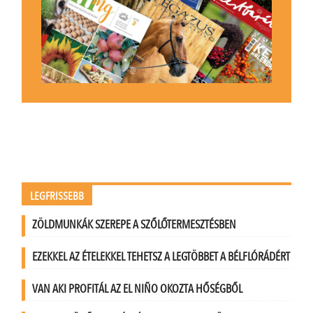
LEGFRISSEBB
ZÖLDMUNKÁK SZEREPE A SZŐLŐTERMESZTÉSBEN
EZEKKEL AZ ÉTELEKKEL TEHETSZ A LEGTÖBBET A BÉLFLÓRÁDÉRT
VAN AKI PROFITÁL AZ EL NIÑO OKOZTA HŐSÉGBŐL