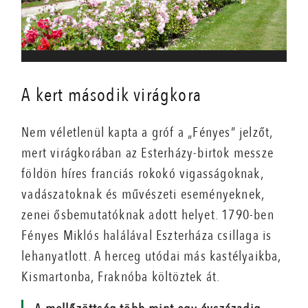
A kert második virágkora
Nem véletlenül kapta a gróf a „Fényes” jelzőt,
mert virágkorában az Esterházy-birtok messze
földön híres franciás rokokó vigasságoknak,
vadászatoknak és művészeti eseményeknek,
zenei ősbemutatóknak adott helyet. 1790-ben
Fényes Miklós halálával Eszterháza csillaga is
lehanyatlott. A herceg utódai más kastélyaikba,
Kismartonba, Fraknóba költöztek át.