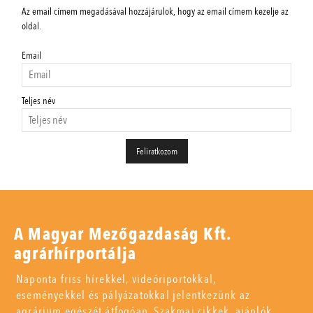
Az email címem megadásával hozzájárulok, hogy az email címem kezelje az
oldal.
Email
Teljes név
A Magyar Mezőgazdaság Kft.
agrárhírportálja
Naponta friss hírekkel, videóriportokkal,
eseményekkel és pályázatokkal jelentkezünk az
agrárium egészét átfogóan. Szakmai cikkek, ajánlók,