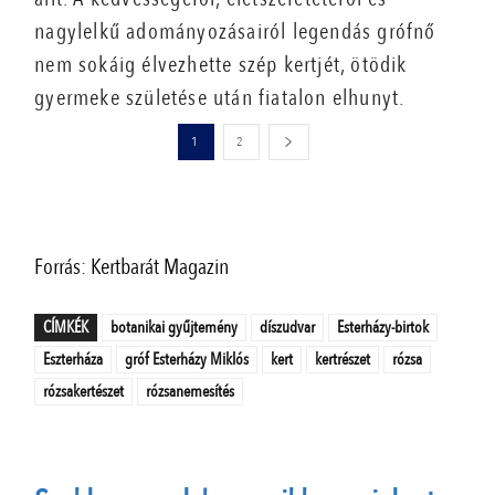
nagylelkű adományozásairól legendás grófnő
nem sokáig élvezhette szép kertjét, ötödik
gyermeke születése után fiatalon elhunyt.
1
2
Forrás: Kertbarát Magazin
CÍMKÉK
botanikai gyűjtemény
díszudvar
Esterházy-birtok
Eszterháza
gróf Esterházy Miklós
kert
kertrészet
rózsa
rózsakertészet
rózsanemesítés