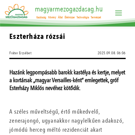
magyarmezogazdasag.hu
Gazdaság
Növény
Állat
Élelmiszer
Technológia
Természet
Eszterháza rózsái
Fráter Erzsébet
2025.09.08. 06:06
Hazánk legpompásabb barokk kastélya és kertje, melyet
a kortársak „magyar Versailles-ként” emlegettek, gróf
Esterházy Miklós nevéhez kötődik.
A széles műveltségű, értő műkedvelő,
zenerajongó, ugyanakkor nagylelkűen adakozó,
jómódú herceg méltó rezidenciát akart