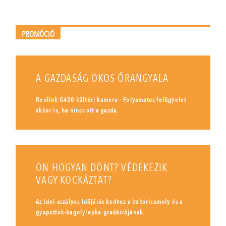
PROMÓCIÓ
A GAZDASÁG OKOS ŐRANGYALA
Reolink G450 kültéri kamera - Folyamatos felügyelet
akkor is, ha nincs ott a gazda.
ÖN HOGYAN DÖNT? VÉDEKEZIK
VAGY KOCKÁZTAT?
Az idei aszályos időjárás kedvez a kukoricamoly és a
gyapottok-bagolylepke gradációjának.