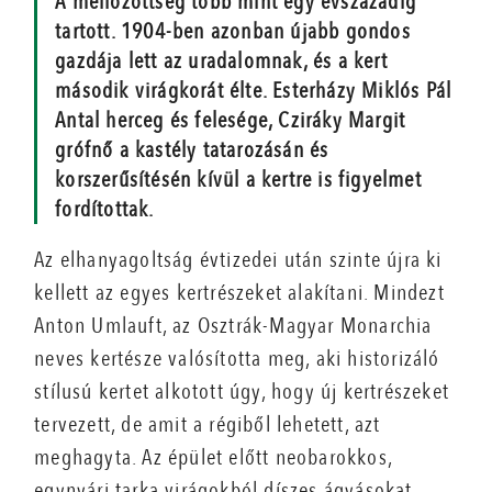
A mellőzöttség több mint egy évszázadig
tartott. 1904-ben azonban újabb gondos
gazdája lett az uradalomnak, és a kert
második virágkorát élte. Esterházy Miklós Pál
Antal herceg és felesége, Cziráky Margit
grófnő a kastély tatarozásán és
korszerűsítésén kívül a kertre is figyelmet
fordítottak.
Az elhanyagoltság évtizedei után szinte újra ki
kellett az egyes kertrészeket alakítani. Mindezt
Anton Umlauft, az Osztrák-Magyar Monarchia
neves kertésze valósította meg, aki historizáló
stílusú kertet alkotott úgy, hogy új kertrészeket
tervezett, de amit a régiből lehetett, azt
meghagyta. Az épület előtt neobarokkos,
egynyári tarka virágokból díszes ágyásokat