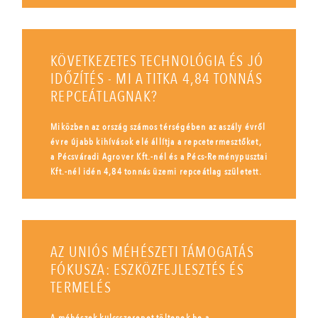
KÖVETKEZETES TECHNOLÓGIA ÉS JÓ
IDŐZÍTÉS - MI A TITKA 4,84 TONNÁS
REPCEÁTLAGNAK?
Miközben az ország számos térségében az aszály évről
évre újabb kihívások elé állítja a repcetermesztőket,
a Pécsváradi Agrover Kft.-nél és a Pécs-Reménypusztai
Kft.-nél idén 4,84 tonnás üzemi repceátlag született.
AZ UNIÓS MÉHÉSZETI TÁMOGATÁS
FÓKUSZA: ESZKÖZFEJLESZTÉS ÉS
TERMELÉS