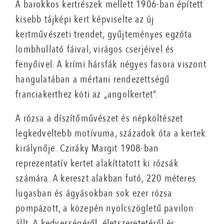
A barokkos kertrészek mellett 1906-ban épített
kisebb tájképi kert képviselte az új
kertművészeti trendet, gyűjteményes egzóta
lombhullató fáival, virágos cserjéivel és
fenyőivel. A krími hársfák négyes fasora viszont
hangulatában a mértani rendezettségű
franciakerthez köti az „angolkertet”.
A rózsa a díszítőművészet és népköltészet
legkedveltebb motívuma, századok óta a kertek
királynője. Cziráky Margit 1908-ban
reprezentatív kertet alakíttatott ki rózsák
számára. A kereszt alakban futó, 220 méteres
lugasban és ágyásokban sok ezer rózsa
pompázott, a közepén nyolcszögletű pavilon
állt. A kedvességéről, életszeretetéről és