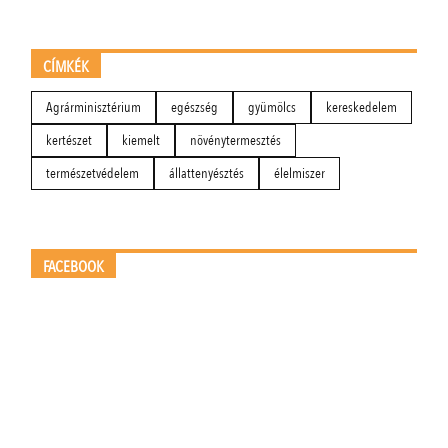
CÍMKÉK
Agrárminisztérium
egészség
gyümölcs
kereskedelem
kertészet
kiemelt
növénytermesztés
természetvédelem
állattenyésztés
élelmiszer
FACEBOOK