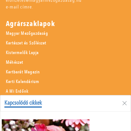
elofizetes@magyarmezogazdasag.hu
e-mail címre.
Agrárszaklapok
Magyar Mezőgazdaság
Kertészet és Szőlészet
Kistermelők Lapja
Méhészet
Kertbarát Magazin
Kerti Kalendárium
A Mi Erdőnk
Borászati Füzetek
Kapcsolódó cikkek
Állattenyésztés
Menü