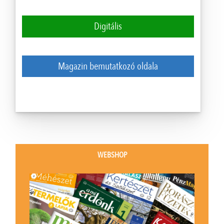
Digitális
Magazin bemutatkozó oldala
WEBSHOP