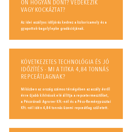
ÖN HOGYAN DÖNT? VÉDEKEZIK
VAGY KOCKÁZTAT?
Az idei aszályos időjárás kedvez a kukoricamoly és a
gyapottok-bagolylepke gradációjának.
KÖVETKEZETES TECHNOLÓGIA ÉS JÓ
IDŐZÍTÉS - MI A TITKA 4,84 TONNÁS
REPCEÁTLAGNAK?
Miközben az ország számos térségében az aszály évről
évre újabb kihívások elé állítja a repcetermesztőket,
a Pécsváradi Agrover Kft.-nél és a Pécs-Reménypusztai
Kft.-nél idén 4,84 tonnás üzemi repceátlag született.