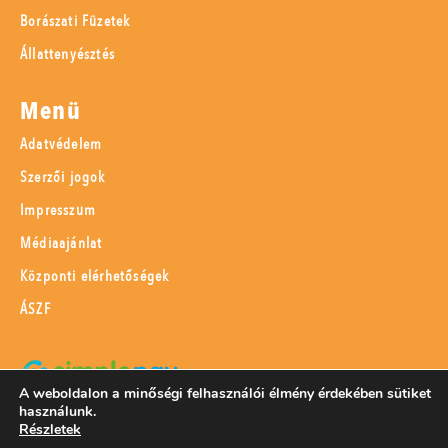
Borászati Füzetek
Állattenyésztés
Menü
Adatvédelem
Szerzői jogok
Impresszum
Médiaajánlat
Központi elérhetőségek
ÁSZF
A weboldalon a minőségi felhasználói élmény érdekében sütiket
használunk.
SimplePay adattovábbítási nyilatkozat
Részletek