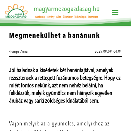
magyarmezogazdasag.hu
Gazdaság
Növény
Állat
Élelmiszer
Technológia
Természet
Megmenekülhet a banánunk
·Tömpe Anna
2025.09.09. 04:04
Jól haladnak a kísérletek két banánfajtával, amelyek
rezisztensek a rettegett fuzáriumos betegségre. Hogy ez
miért fontos nekünk, azt nem nehéz belátni, ha
felidézzük, melyik gyümölcs nem hiányzik egyetlen
áruház vagy sarki zöldséges kínálatából sem.
Vajon melyik az a gyümölcs, amelyikhez az