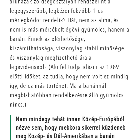
áruházak zöldségosztályán rendszerint a
legegyszerűbb, legkézenfekvőbb 1-es
mérlegkódot rendelik? Hát, nem az alma, és
nem is más mérsékelt égövi gyümölcs, hanem a
banán. Ennek az elérhetősége,
kiszámíthatósága, viszonylag stabil minősége
és viszonylag megfizethető ára a
legevidensebb. (Aki fel tudja idézni az 1989
előtti időket, az tudja, hogy nem volt ez mindig
így, de ez más történet. Ma a banánnál
megbízhatóbban rendelkezésre álló gyümölcs
nincs.)
Nem mindegy tehát innen Közép-Európából
nézve sem, hogy mekkora sikerrel küzdenek
meg Közép- és Dél-Amerikában a banán