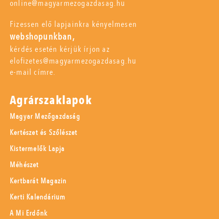
online@magyarmezogazdasag.hu
Fizessen elő lapjainkra kényelmesen
webshopunkban,
kérdés esetén kérjük írjon az
elofizetes@magyarmezogazdasag.hu
e-mail címre.
Agrárszaklapok
Magyar Mezőgazdaság
Kertészet és Szőlészet
Kistermelők Lapja
Méhészet
Kertbarát Magazin
Kerti Kalendárium
A Mi Erdőnk