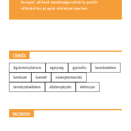
ünnepel, akiknek munkássága valódi és pozitív
változást hoz az agrár-élelmiszeriparban.
CÍMKÉK
Agrárminisztérium
egészség
gyümölcs
kereskedelem
kertészet
kiemelt
növénytermesztés
természetvédelem
állattenyésztés
élelmiszer
FACEBOOK