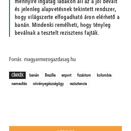
mennyire ingatag lábakon áll az a jól bevált
és jelenleg alapvetésnek tekintett rendszer,
hogy világszerte elfogadható áron elérhető a
banán. Mindenki remélheti, hogy tényleg
beválnak a tesztelt rezisztens fajták.
Forrás: magyarmezogazdasag.hu
CÍMKÉK
banán
Brazília
export
fuzárium
kolumbia
nemesítés
növényegészségügy
rezisztencia