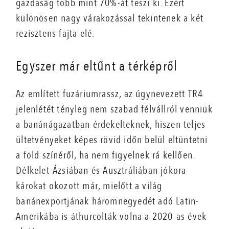
gazdaság több mint 70%-át teszi ki. Ezért
különösen nagy várakozással tekintenek a két
rezisztens fajta elé.
Egyszer már eltűnt a térképről
Az említett fuzáriumrassz, az úgynevezett TR4
jelenlétét tényleg nem szabad félvállról venniük
a banánágazatban érdekelteknek, hiszen teljes
ültetvényeket képes rövid időn belül eltüntetni
a föld színéről, ha nem figyelnek rá kellően.
Délkelet-Ázsiában és Ausztráliában jókora
károkat okozott már, mielőtt a világ
banánexportjának háromnegyedét adó Latin-
Amerikába is áthurcolták volna a 2020-as évek