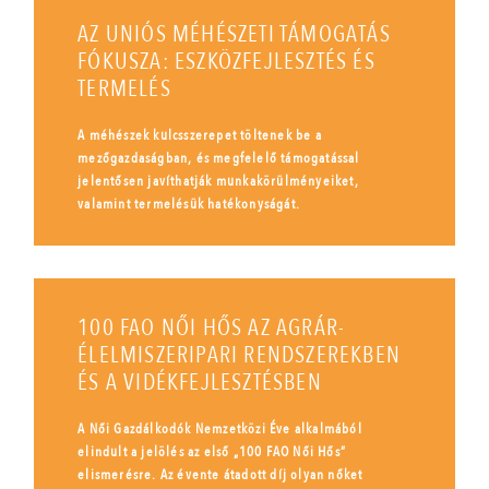
AZ UNIÓS MÉHÉSZETI TÁMOGATÁS
FÓKUSZA: ESZKÖZFEJLESZTÉS ÉS
TERMELÉS
A méhészek kulcsszerepet töltenek be a
mezőgazdaságban, és megfelelő támogatással
jelentősen javíthatják munkakörülményeiket,
valamint termelésük hatékonyságát.
100 FAO NŐI HŐS AZ AGRÁR-
ÉLELMISZERIPARI RENDSZEREKBEN
ÉS A VIDÉKFEJLESZTÉSBEN
A Női Gazdálkodók Nemzetközi Éve alkalmából
elindult a jelölés az első „100 FAO Női Hős”
elismerésre. Az évente átadott díj olyan nőket