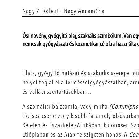
Nagy Z. Róbert - Nagy Annamária
Ősi növény, gyógyító olaj, szakrális szimbólum. Van e
nemcsak gyógyászati és kozmetikai célokra használtak,
Illata, gyógyító hatásai és szakrális szerepe mi
helyet foglal el a természetgyógyászatban, ar
és vallási szertartásokban…
A szomáliai balzsamfa, vagy mirha
(Commiphor
tövises cserje vagy kisebb fa, amely elsősorban
Keleten és Északkelet-Afrikában, különösen Sz
Etiópiában és az Arab-félszigeten honos. A
Com