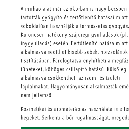
A mirhaolajat már az ókorban is nagy becsben
tartották gyógyító és fertőtlenítő hatásai miatt
sokoldalúan használják a természetes gyógyás
Különösen hatékony szájüregi gyulladások (pl.
ínygyulladás) esetén. Fertőtlenítő hatása miat
alkalmazva segíthet kisebb sebek, horzsolások
tisztításában. Párologtatva enyhítheti a megfá
tüneteket, köhögés csillapító hatású. Külsőleg
alkalmazva csökkentheti az izom- és ízületi
fájdalmakat. Hagyományosan alkalmazták emés
nem jellemző.
Kozmetikai és aromaterápiás használata is elter
hegeket. Serkenti a bőr rugalmasságát, öreged