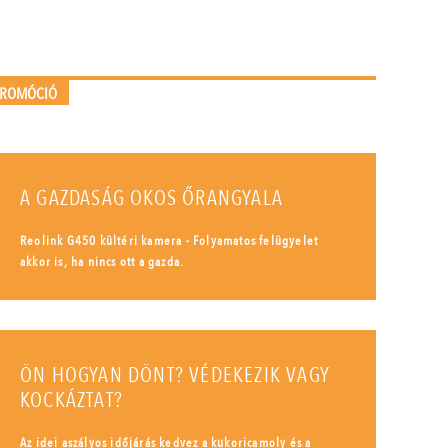
PROMÓCIÓ
A GAZDASÁG OKOS ŐRANGYALA
Reolink G450 kültéri kamera - Folyamatos felügyelet
akkor is, ha nincs ott a gazda.
ÖN HOGYAN DÖNT? VÉDEKEZIK VAGY
KOCKÁZTAT?
Az idei aszályos időjárás kedvez a kukoricamoly és a