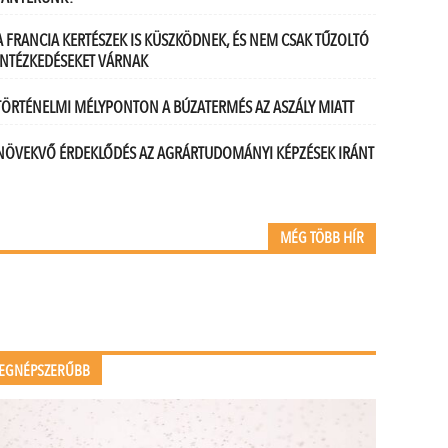
A FRANCIA KERTÉSZEK IS KÜSZKÖDNEK, ÉS NEM CSAK TŰZOLTÓ
INTÉZKEDÉSEKET VÁRNAK
TÖRTÉNELMI MÉLYPONTON A BÚZATERMÉS AZ ASZÁLY MIATT
NÖVEKVŐ ÉRDEKLŐDÉS AZ AGRÁRTUDOMÁNYI KÉPZÉSEK IRÁNT
MÉG TÖBB HÍR
EGNÉPSZERŰBB