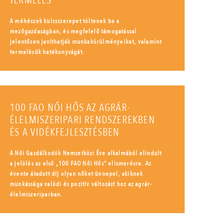
TERMELÉS
A méhészek kulcsszerepet töltenek be a
mezőgazdaságban, és megfelelő támogatással
jelentősen javíthatják munkakörülményeiket, valamint
termelésük hatékonyságát.
100 FAO NŐI HŐS AZ AGRÁR-
ÉLELMISZERIPARI RENDSZEREKBEN
ÉS A VIDÉKFEJLESZTÉSBEN
A Női Gazdálkodók Nemzetközi Éve alkalmából elindult
a jelölés az első „100 FAO Női Hős” elismerésre. Az
évente átadott díj olyan nőket ünnepel, akiknek
munkássága valódi és pozitív változást hoz az agrár-
élelmiszeriparban.