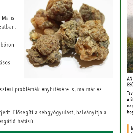
. Ma is
zatban.
t bőrön
zásos
ztési problémák enyhítésére is, ma már ez
jedt. Elősegíti a sebgyógyulást, halványítja a
ésgátló hatású.