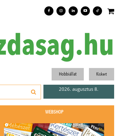
zdasag.hu
Hobbiállat
Kiskert
2026. augusztus 8.
WEBSHOP