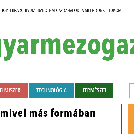
SHOP
HÍRARCHÍVUM
BÁBOLNAI GAZDANAPOK
A MI ERDŐNK
FIÓKOM
yarmezoga
LELMISZER
TECHNOLÓGIA
TERMÉSZET
 amivel más formában