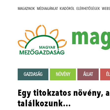
MAGAZINOK
MÉDIAAJÁNLAT
KIADÓRÓL
ELÉRHETŐSÉGEK
WEB
mag
GAZDASÁG
NÖVÉNY
ÁLLAT
É
Egy titokzatos növény,
találkozunk…