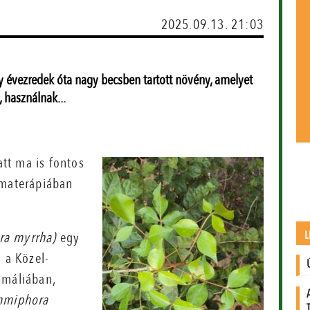
2025.09.13. 21:03
gy évezredek óta nagy becsben tartott növény, amelyet
 használnak...
att ma is fontos
omaterápiában
L
a myrrha)
egy
 a Közel-
omáliában,
miphora