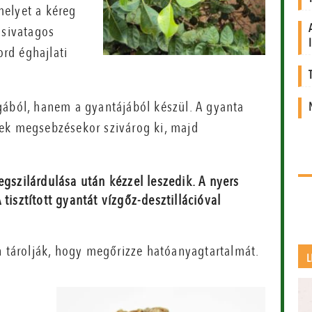
melyet a kéreg
 sivatagos
ord éghajlati
gából, hanem a gyantájából készül. A gyanta
nek megsebzésekor szivárog ki, majd
egszilárdulása után kézzel leszedik. A nyers
tisztított gyantát vízgőz-desztillációval
n tárolják, hogy megőrizze hatóanyagtartalmát.
L