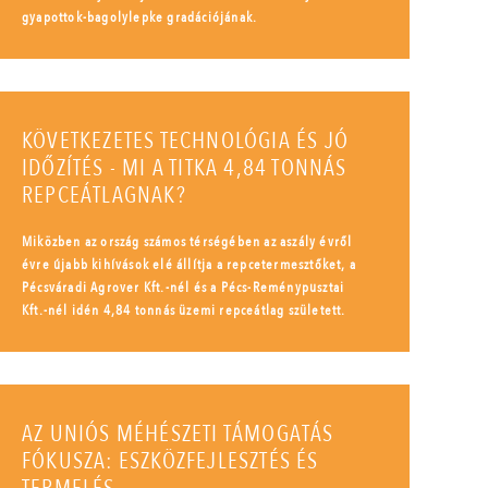
gyapottok-bagolylepke gradációjának.
KÖVETKEZETES TECHNOLÓGIA ÉS JÓ
IDŐZÍTÉS - MI A TITKA 4,84 TONNÁS
REPCEÁTLAGNAK?
Miközben az ország számos térségében az aszály évről
évre újabb kihívások elé állítja a repcetermesztőket, a
Pécsváradi Agrover Kft.-nél és a Pécs-Reménypusztai
Kft.-nél idén 4,84 tonnás üzemi repceátlag született.
AZ UNIÓS MÉHÉSZETI TÁMOGATÁS
FÓKUSZA: ESZKÖZFEJLESZTÉS ÉS