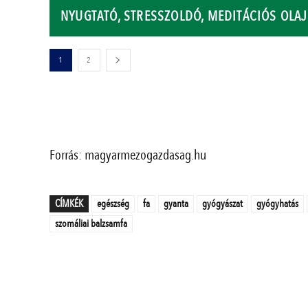
NYUGTATÓ, STRESSZOLDÓ, MEDITÁCIÓS OLAJ
1
2
Forrás: magyarmezogazdasag.hu
CÍMKÉK
egészség
fa
gyanta
gyógyászat
gyógyhatás
szomáliai balzsamfa