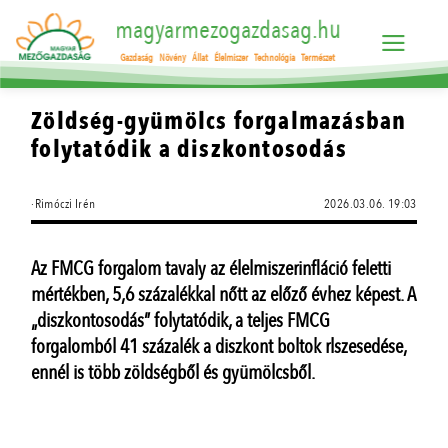
magyarmezogazdasag.hu
Gazdaság
Növény
Állat
Élelmiszer
Technológia
Természet
Zöldség-gyümölcs forgalmazásban
folytatódik a diszkontosodás
·Rimóczi Irén
2026.03.06. 19:03
Az FMCG forgalom tavaly az élelmiszerinfláció feletti
mértékben, 5,6 százalékkal nőtt az előző évhez képest. A
„diszkontosodás” folytatódik, a teljes FMCG
forgalomból 41 százalék a diszkont boltok rlszesedése,
ennél is több zöldségből és gyümölcsből.