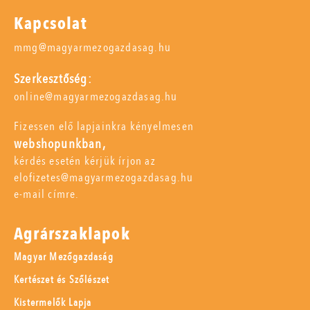
Kapcsolat
mmg@magyarmezogazdasag.hu
Szerkesztőség:
online@magyarmezogazdasag.hu
Fizessen elő lapjainkra kényelmesen
webshopunkban,
kérdés esetén kérjük írjon az
elofizetes@magyarmezogazdasag.hu
e-mail címre.
Agrárszaklapok
Magyar Mezőgazdaság
Kertészet és Szőlészet
Kistermelők Lapja