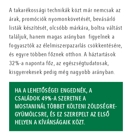
A takarékossági technikák közt már nemcsak az
árak, promóciók nyomonkövetését, bevásárló
listák készítését, olcsóbb márkára, boltra váltást
találjuk, hanem magas arányban figyelnek a
fogyasztók az élelmiszerpazarlás csökkentésére,
és egyre többen főznek otthon. A háztartások
32%-a naponta főz, az egészségtudatosak,
kisgyerekesek pedig még nagyobb arányban.
HA A LEHETŐSÉGEI ENGEDNÉK, A
CSALÁDOK 49%-A SZERETNE A
MOSTANINÁL TÖBBET KÖLTENI ZÖLDSÉGRE-
GYÜMÖLCSRE, ÉS EZ SZEREPELT AZ ELSŐ
HELYEN A KÍVÁNSÁGAIK KÖZT.