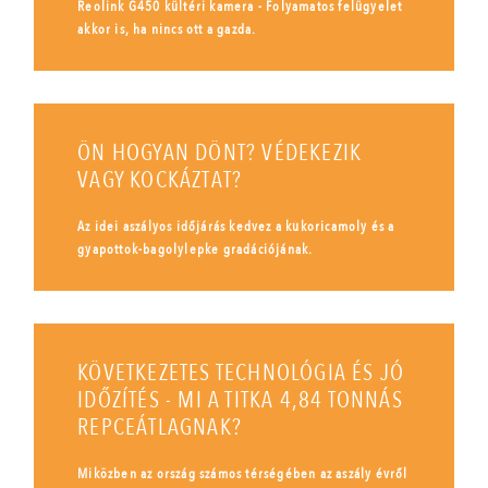
Reolink G450 kültéri kamera - Folyamatos felügyelet
akkor is, ha nincs ott a gazda.
ÖN HOGYAN DÖNT? VÉDEKEZIK
VAGY KOCKÁZTAT?
Az idei aszályos időjárás kedvez a kukoricamoly és a
gyapottok-bagolylepke gradációjának.
KÖVETKEZETES TECHNOLÓGIA ÉS JÓ
IDŐZÍTÉS - MI A TITKA 4,84 TONNÁS
REPCEÁTLAGNAK?
Miközben az ország számos térségében az aszály évről