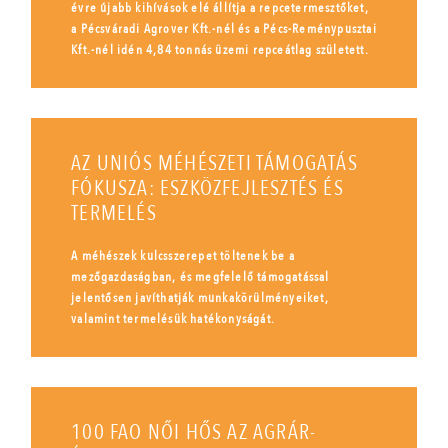
évre újabb kihívások elé állítja a repcetermesztőket,
a Pécsváradi Agrover Kft.-nél és a Pécs-Reménypusztai
Kft.-nél idén 4,84 tonnás üzemi repceátlag született.
AZ UNIÓS MÉHÉSZETI TÁMOGATÁS
FÓKUSZA: ESZKÖZFEJLESZTÉS ÉS
TERMELÉS
A méhészek kulcsszerepet töltenek be a
mezőgazdaságban, és megfelelő támogatással
jelentősen javíthatják munkakörülményeiket,
valamint termelésük hatékonyságát.
100 FAO NŐI HŐS AZ AGRÁR-