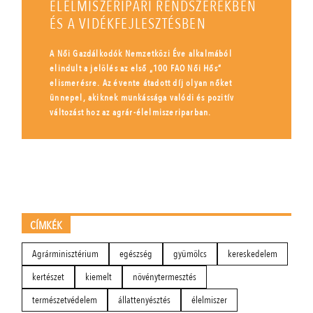
ÉLELMISZERIPARI RENDSZEREKBEN
ÉS A VIDÉKFEJLESZTÉSBEN
A Női Gazdálkodók Nemzetközi Éve alkalmából
elindult a jelölés az első „100 FAO Női Hős”
elismerésre. Az évente átadott díj olyan nőket
ünnepel, akiknek munkássága valódi és pozitív
változást hoz az agrár-élelmiszeriparban.
CÍMKÉK
Agrárminisztérium
egészség
gyümölcs
kereskedelem
kertészet
kiemelt
növénytermesztés
természetvédelem
állattenyésztés
élelmiszer