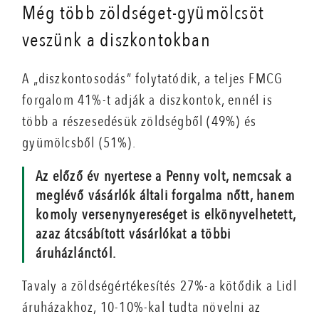
Még több zöldséget-gyümölcsöt
veszünk a diszkontokban
A „diszkontosodás” folytatódik, a teljes FMCG
forgalom 41%-t adják a diszkontok, ennél is
több a részesedésük zöldségből (49%) és
gyümölcsből (51%).
Az előző év nyertese a Penny volt, nemcsak a
meglévő vásárlók általi forgalma nőtt, hanem
komoly versenynyereséget is elkönyvelhetett,
azaz átcsábított vásárlókat a többi
áruházlánctól.
Tavaly a zöldségértékesítés 27%-a kötődik a Lidl
áruházakhoz, 10-10%-kal tudta növelni az