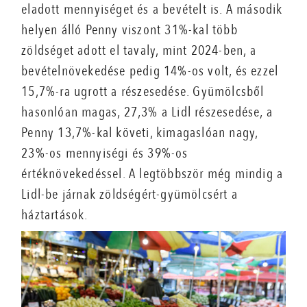
eladott mennyiséget és a bevételt is. A második
helyen álló Penny viszont 31%-kal több
zöldséget adott el tavaly, mint 2024-ben, a
bevételnövekedése pedig 14%-os volt, és ezzel
15,7%-ra ugrott a részesedése. Gyümölcsből
hasonlóan magas, 27,3% a Lidl részesedése, a
Penny 13,7%-kal követi, kimagaslóan nagy,
23%-os mennyiségi és 39%-os
értéknövekedéssel. A legtöbbször még mindig a
Lidl-be járnak zöldségért-gyümölcsért a
háztartások.