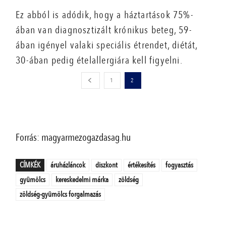
Ez abból is adódik, hogy a háztartások 75%-
ában van diagnosztizált krónikus beteg, 59-
ában igényel valaki speciális étrendet, diétát,
30-ában pedig ételallergiára kell figyelni.
1
2
Forrás: magyarmezogazdasag.hu
CÍMKÉK
áruházláncok
diszkont
értékesítés
fogyasztás
gyümölcs
kereskedelmi márka
zöldség
zöldség-gyümölcs forgalmazás