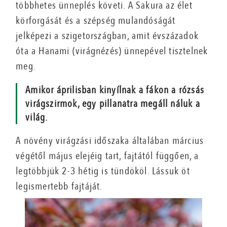
többhetes ünneplés követi. A Sakura az élet
körforgását és a szépség mulandóságát
jelképezi a szigetországban, amit évszázadok
óta a Hanami (virágnézés) ünnepével tisztelnek
meg.
Amikor áprilisban kinyílnak a fákon a rózsás
virágszirmok, egy pillanatra megáll náluk a
világ.
A növény virágzási időszaka általában március
végétől május elejéig tart, fajtától függően, a
legtöbbjük 2-3 hétig is tündököl. Lássuk öt
legismertebb fajtáját.