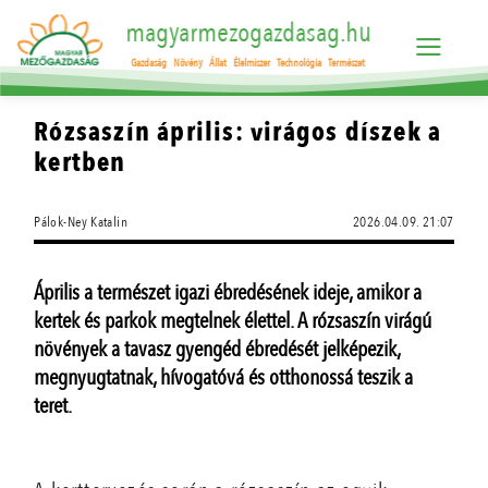
magyarmezogazdasag.hu
Gazdaság
Növény
Állat
Élelmiszer
Technológia
Természet
Rózsaszín április: virágos díszek a
kertben
Pálok-Ney Katalin
2026.04.09. 21:07
Április a természet igazi ébredésének ideje, amikor a
kertek és parkok megtelnek élettel. A rózsaszín virágú
növények a tavasz gyengéd ébredését jelképezik,
megnyugtatnak, hívogatóvá és otthonossá teszik a
teret.