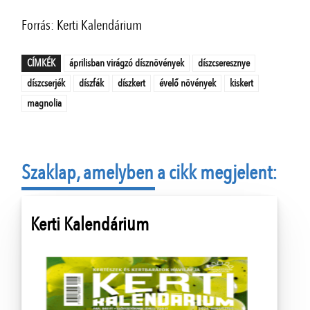
Forrás: Kerti Kalendárium
CÍMKÉK
áprilisban virágzó dísznövények
díszcseresznye
díszcserjék
díszfák
díszkert
évelő növények
kiskert
magnolia
Szaklap, amelyben a cikk megjelent:
Kerti Kalendárium