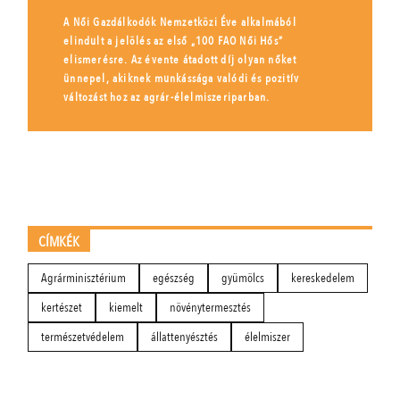
A Női Gazdálkodók Nemzetközi Éve alkalmából
elindult a jelölés az első „100 FAO Női Hős”
elismerésre. Az évente átadott díj olyan nőket
ünnepel, akiknek munkássága valódi és pozitív
változást hoz az agrár-élelmiszeriparban.
CÍMKÉK
Agrárminisztérium
egészség
gyümölcs
kereskedelem
kertészet
kiemelt
növénytermesztés
természetvédelem
állattenyésztés
élelmiszer