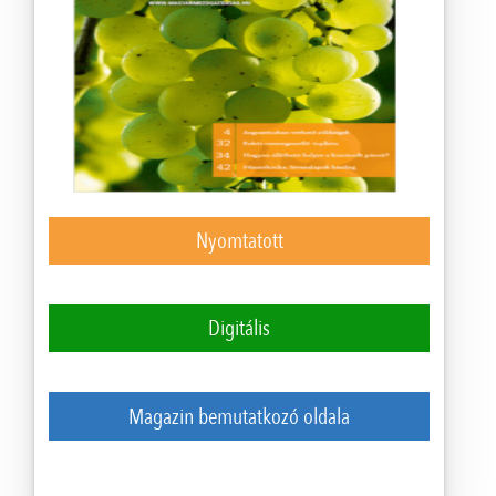
Nyomtatott
Digitális
Magazin bemutatkozó oldala