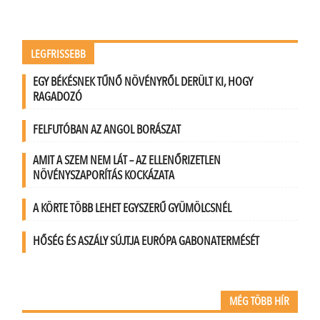
LEGFRISSEBB
EGY BÉKÉSNEK TŰNŐ NÖVÉNYRŐL DERÜLT KI, HOGY
RAGADOZÓ
FELFUTÓBAN AZ ANGOL BORÁSZAT
AMIT A SZEM NEM LÁT – AZ ELLENŐRIZETLEN
NÖVÉNYSZAPORÍTÁS KOCKÁZATA
A KÖRTE TÖBB LEHET EGYSZERŰ GYÜMÖLCSNÉL
HŐSÉG ÉS ASZÁLY SÚJTJA EURÓPA GABONATERMÉSÉT
MÉG TÖBB HÍR