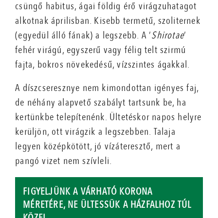
csüngő habitus, ágai földig érő virágzuhatagot
alkotnak áprilisban. Kisebb termetű, szoliternek
(egyedül álló fának) a legszebb. A ’
Shirotae
’
fehér virágú, egyszerű vagy félig telt szirmú
fajta, bokros növekedésű, vízszintes ágakkal.
A díszcseresznye nem kimondottan igényes faj,
de néhány alapvető szabályt tartsunk be, ha
kertünkbe telepítenénk. Ültetéskor napos helyre
kerüljön, ott virágzik a legszebben. Talaja
legyen középkötött, jó vízáteresztő, mert a
pangó vizet nem szívleli.
FIGYELJÜNK A VÁRHATÓ KORONA
MÉRETÉRE, NE ÜLTESSÜK A HÁZFALHOZ TÚL
KÖZEL.