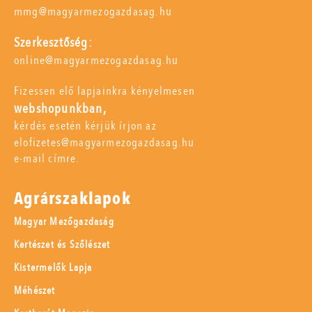
mmg@magyarmezogazdasag.hu
Szerkesztőség:
online@magyarmezogazdasag.hu
Fizessen elő lapjainkra kényelmesen
webshopunkban,
kérdés esetén kérjük írjon az
elofizetes@magyarmezogazdasag.hu
e-mail címre.
Agrárszaklapok
Magyar Mezőgazdaság
Kertészet és Szőlészet
Kistermelők Lapja
Méhészet