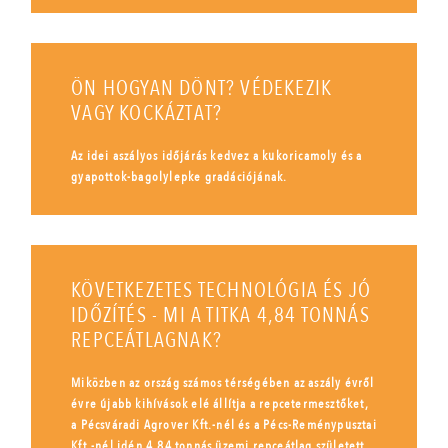
ÖN HOGYAN DÖNT? VÉDEKEZIK
VAGY KOCKÁZTAT?
Az idei aszályos időjárás kedvez a kukoricamoly és a
gyapottok-bagolylepke gradációjának.
KÖVETKEZETES TECHNOLÓGIA ÉS JÓ
IDŐZÍTÉS - MI A TITKA 4,84 TONNÁS
REPCEÁTLAGNAK?
Miközben az ország számos térségében az aszály évről
évre újabb kihívások elé állítja a repcetermesztőket,
a Pécsváradi Agrover Kft.-nél és a Pécs-Reménypusztai
Kft.-nél idén 4,84 tonnás üzemi repceátlag született.