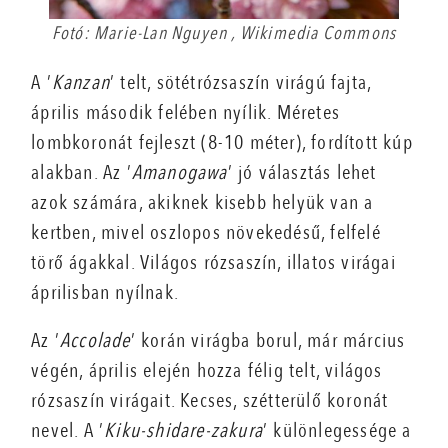
Fotó: Marie-Lan Nguyen , Wikimedia Commons
A ’
Kanzan
’ telt, sötétrózsaszín virágú fajta,
április második felében nyílik. Méretes
lombkoronát fejleszt (8-10 méter), fordított kúp
alakban. Az ’
Amanogawa
’ jó választás lehet
azok számára, akiknek kisebb helyük van a
kertben, mivel oszlopos növekedésű, felfelé
törő ágakkal. Világos rózsaszín, illatos virágai
áprilisban nyílnak.
Az ’
Accolade
’ korán virágba borul, már március
végén, április elején hozza félig telt, világos
rózsaszín virágait. Kecses, szétterülő koronát
nevel. A ’
Kiku-shidare-zakura
’ különlegessége a