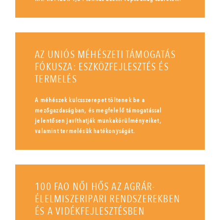
AZ UNIÓS MÉHÉSZETI TÁMOGATÁS
FÓKUSZA: ESZKÖZFEJLESZTÉS ÉS
TERMELÉS
A méhészek kulcsszerepet töltenek be a
mezőgazdaságban, és megfelelő támogatással
jelentősen javíthatják munkakörülményeiket,
valamint termelésük hatékonyságát.
100 FAO NŐI HŐS AZ AGRÁR-
ÉLELMISZERIPARI RENDSZEREKBEN
ÉS A VIDÉKFEJLESZTÉSBEN