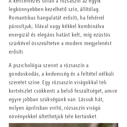
A kerttervezés során a rózsaszín az egyik
legkönnyebben kezelhető szín, állítólag.
Romantikus hangulatát erősíti, ha fehérrel
párosítjuk; lilával vagy kékkel kombinálva
energizál és elegáns hatást kelt; míg ezüstös
szürkével összeültetve a modern megjelenést
erősíti.
A pszichológia szerint a rózsaszín a
gondoskodás, a kedvesség és a feltétel nélküli
szeretet színe. Egy rózsaszín virágokkal teli
kertrészlet csökkenti a belső feszültséget, amire
egyre jobban szükségünk van. Lássuk hát,
milyen áprilisban virító, rózsaszín virágú
növényekkel ültethetjük tele kertünket.