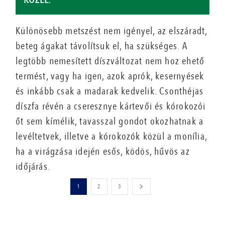
Különösebb metszést nem igényel, az elszáradt,
beteg ágakat távolítsuk el, ha szükséges. A
legtöbb nemesített díszváltozat nem hoz ehető
termést, vagy ha igen, azok aprók, kesernyések
és inkább csak a madarak kedvelik. Csonthéjas
díszfa révén a cseresznye kártevői és kórokozói
őt sem kímélik, tavasszal gondot okozhatnak a
levéltetvek, illetve a kórokozók közül a monília,
ha a virágzása idején esős, ködös, hűvös az
időjárás.
1
2
3