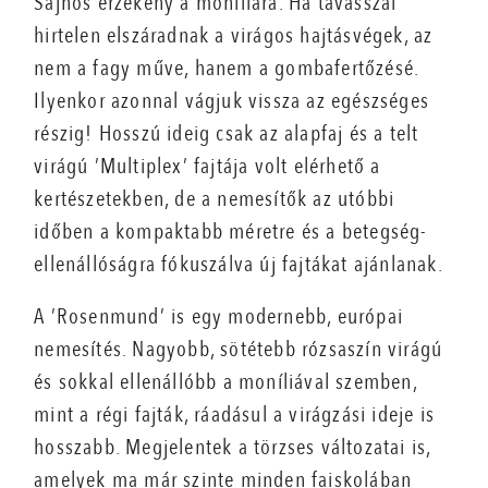
Sajnos érzékeny a moníliára. Ha tavasszal
hirtelen elszáradnak a virágos hajtásvégek, az
nem a fagy műve, hanem a gombafertőzésé.
Ilyenkor azonnal vágjuk vissza az egészséges
részig! Hosszú ideig csak az alapfaj és a telt
virágú ’Multiplex’ fajtája volt elérhető a
kertészetekben, de a nemesítők az utóbbi
időben a kompaktabb méretre és a betegség-
ellenállóságra fókuszálva új fajtákat ajánlanak.
A ’Rosenmund’ is egy modernebb, európai
nemesítés. Nagyobb, sötétebb rózsaszín virágú
és sokkal ellenállóbb a moníliával szemben,
mint a régi fajták, ráadásul a virágzási ideje is
hosszabb. Megjelentek a törzses változatai is,
amelyek ma már szinte minden faiskolában