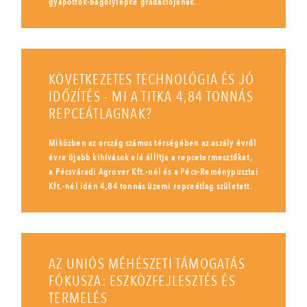
gyapottok-bagolylepke gradációjának.
KÖVETKEZETES TECHNOLÓGIA ÉS JÓ
IDŐZÍTÉS - MI A TITKA 4,84 TONNÁS
REPCEÁTLAGNAK?
Miközben az ország számos térségében az aszály évről
évre újabb kihívások elé állítja a repcetermesztőket,
a Pécsváradi Agrover Kft.-nél és a Pécs-Reménypusztai
Kft.-nél idén 4,84 tonnás üzemi repceátlag született.
AZ UNIÓS MÉHÉSZETI TÁMOGATÁS
FÓKUSZA: ESZKÖZFEJLESZTÉS ÉS
TERMELÉS