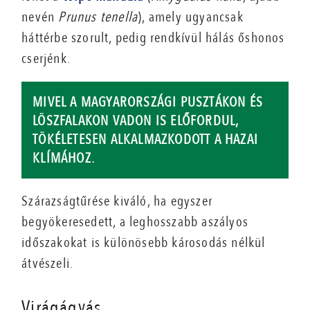
nevén
Prunus
tenella
), amely ugyancsak
háttérbe szorult, pedig rendkívül hálás őshonos
cserjénk.
MIVEL A MAGYARORSZÁGI PUSZTÁKON ÉS
LÖSZFALAKON VADON IS ELŐFORDUL,
TÖKÉLETESEN ALKALMAZKODOTT A HAZAI
KLÍMÁHOZ.
Szárazságtűrése kiváló, ha egyszer
begyökeresedett, a leghosszabb aszályos
időszakokat is különösebb károsodás nélkül
átvészeli.
Virágágyás