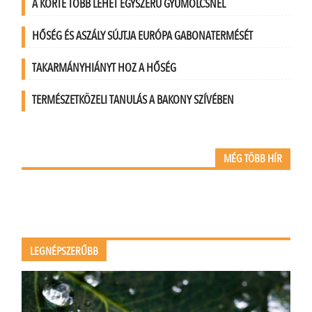
A KÖRTE TÖBB LEHET EGYSZERŰ GYÜMÖLCSNÉL
HŐSÉG ÉS ASZÁLY SÚJTJA EURÓPA GABONATERMÉSÉT
TAKARMÁNYHIÁNYT HOZ A HŐSÉG
TERMÉSZETKÖZELI TANULÁS A BAKONY SZÍVÉBEN
MÉG TÖBB HÍR
LEGNÉPSZERŰBB