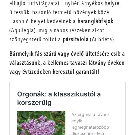
elhajló fürtvirágzatai. Enyhén árnyékos helyre
ültessük, hasonló termetű növények közé.
Hasonló helyet kedvelnek a
haranglábfajok
(Aquilegia), míg a napos részeken alkot
szőnyegszerű foltot a
pázsitviola
(Aubrieta).
Bármelyik fás szárú vagy évelő ültetésére esik a
választásunk, a kellemes tavaszi látvány éveken
vagy évtizedeken keresztül garantált!