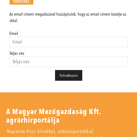
HÍRLEVÉL
Az email címem megadásával hozzájárulok, hogy az email címem kezelje az
oldal.
Email
Teljes név
A Magyar Mezőgazdaság Kft.
agrárhírportálja
Naponta friss hírekkel, videóriportokkal,