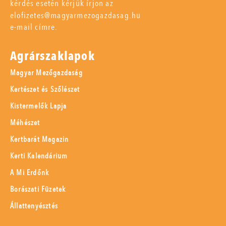
kérdés esetén kérjük írjon az
elofizetes@magyarmezogazdasag.hu
e-mail címre.
Agrárszaklapok
Magyar Mezőgazdaság
Kertészet és Szőlészet
Kistermelők Lapja
Méhészet
Kertbarát Magazin
Kerti Kalendárium
A Mi Erdőnk
Borászati Füzetek
Állattenyésztés