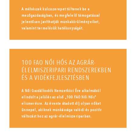
A méhészek kulcsszerepet töltenek be a
mezőgazdaságban, és megfelelő támogatással
jelentősen javíthatják munkakörülményeiket,
valamint termelésük hatékonyságát.
100 FAO NŐI HŐS AZ AGRÁR-
ÉLELMISZERIPARI RENDSZEREKBEN
ÉS A VIDÉKFEJLESZTÉSBEN
A Női Gazdálkodók Nemzetközi Éve alkalmából
elindult a jelölés az első „100 FAO Női Hős”
elismerésre. Az évente átadott díj olyan nőket
ünnepel, akiknek munkássága valódi és pozitív
változást hoz az agrár-élelmiszeriparban.