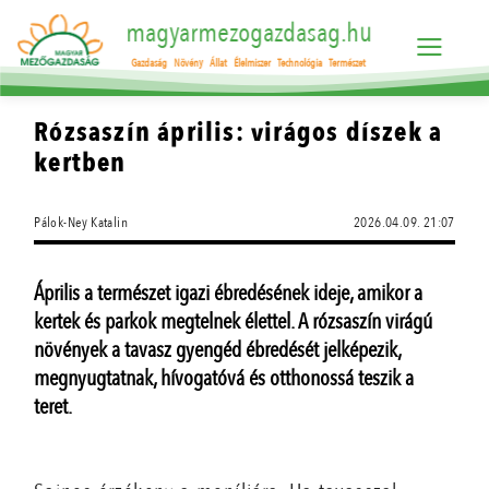
magyarmezogazdasag.hu
Gazdaság
Növény
Állat
Élelmiszer
Technológia
Természet
Rózsaszín április: virágos díszek a
kertben
Pálok-Ney Katalin
2026.04.09. 21:07
Április a természet igazi ébredésének ideje, amikor a
kertek és parkok megtelnek élettel. A rózsaszín virágú
növények a tavasz gyengéd ébredését jelképezik,
megnyugtatnak, hívogatóvá és otthonossá teszik a
teret.