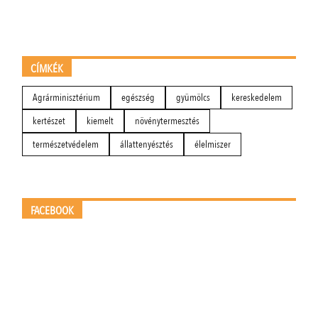
CÍMKÉK
Agrárminisztérium
egészség
gyümölcs
kereskedelem
kertészet
kiemelt
növénytermesztés
természetvédelem
állattenyésztés
élelmiszer
FACEBOOK