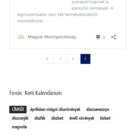
1
2
3
Forrás: Kerti Kalendárium
CÍMKÉK
áprilisban virágzó dísznövények
díszcseresznye
díszcserjék
díszfák
díszkert
évelő növények
kiskert
magnolia