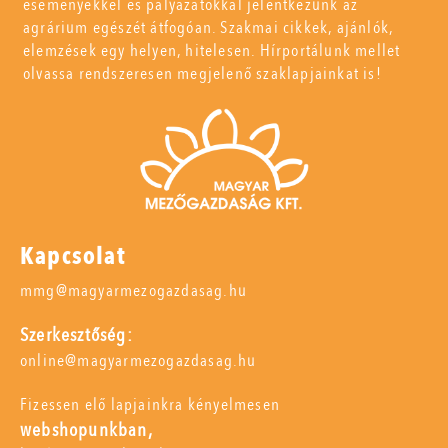
eseményekkel és pályázatokkal jelentkezünk az
agrárium egészét átfogóan. Szakmai cikkek, ajánlók,
elemzések egy helyen, hitelesen. Hírportálunk mellet
olvassa rendszeresen megjelenő szaklapjainkat is!
Kapcsolat
mmg@magyarmezogazdasag.hu
Szerkesztőség:
online@magyarmezogazdasag.hu
Fizessen elő lapjainkra kényelmesen
webshopunkban,