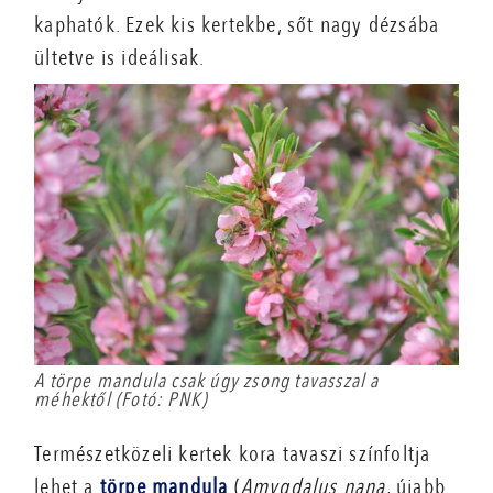
kaphatók. Ezek kis kertekbe, sőt nagy dézsába
ültetve is ideálisak.
A törpe mandula csak úgy zsong tavasszal a
méhektől (Fotó: PNK)
Természetközeli kertek kora tavaszi színfoltja
lehet a
törpe mandula
(
Amygdalus
nana
, újabb