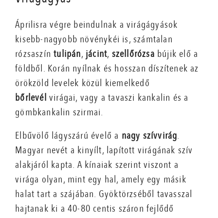
Áprilisra végre beindulnak a virágágyások
kisebb-nagyobb növénykéi is, számtalan
rózsaszín
tulipán
,
jácint
,
szellőrózsa
bújik elő a
földből. Korán nyílnak és hosszan díszítenek az
örökzöld levelek közül kiemelkedő
bőrlevél
virágai, vagy a tavaszi kankalin és a
gömbkankalin szirmai.
Elbűvölő lágyszárú évelő a
nagy szívvirág
.
Magyar nevét a kinyílt, lapított virágának szív
alakjáról kapta. A kínaiak szerint viszont a
virága olyan, mint egy hal, amely egy másik
halat tart a szájában. Gyöktörzséből tavasszal
hajtanak ki a 40-80 centis száron fejlődő