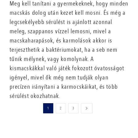
Meg kell tanítani a gyermekeknek, hogy minden
macskás dolog után kezet kell mosni. És még a
legcsekélyebb sérülést is ajánlott azonnal
meleg, szappanos vízzel lemosni, mivel a
macskaharapások, és karmolások akkor is
terjeszthetik a baktériumokat, ha a seb nem
tűnik mélynek, vagy komolynak. A
kismacskákkal való játék fokozott óvatosságot
igényel, mivel ők még nem tudják olyan
precízen irányítani a karmocskáikat, és több
sérülést okozhatnak.
1
2
3