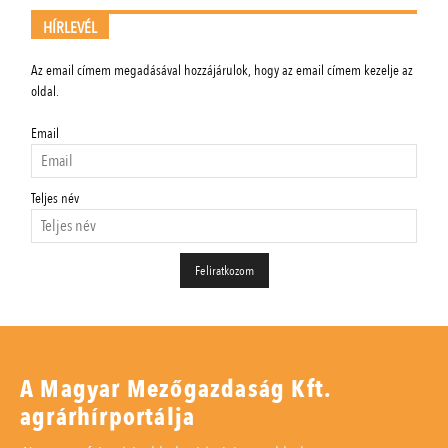
HÍRLEVÉL
Az email címem megadásával hozzájárulok, hogy az email címem kezelje az
oldal.
Email
Teljes név
A Magyar Mezőgazdaság Kft.
agrárhírportálja