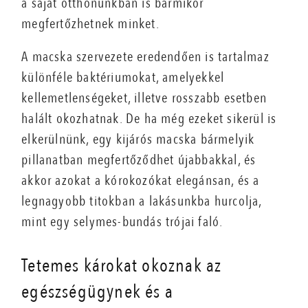
a saját otthonunkban is bármikor
megfertőzhetnek minket.
A macska szervezete eredendően is tartalmaz
különféle baktériumokat, amelyekkel
kellemetlenségeket, illetve rosszabb esetben
halált okozhatnak. De ha még ezeket sikerül is
elkerülnünk, egy kijárós macska bármelyik
pillanatban megfertőződhet újabbakkal, és
akkor azokat a kórokozókat elegánsan, és a
legnagyobb titokban a lakásunkba hurcolja,
mint egy selymes-bundás trójai faló.
Tetemes károkat okoznak az
egészségügynek és a