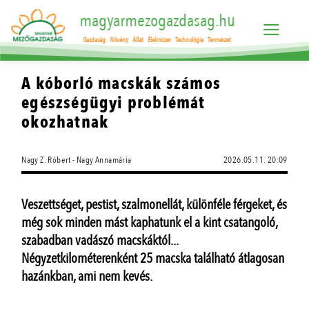
magyarmezogazdasag.hu
Gazdaság
Növény
Állat
Élelmiszer
Technológia
Természet
A kóborló macskák számos
egészségügyi problémát
okozhatnak
Nagy Z. Róbert - Nagy Annamária
2026.05.11. 20:09
Veszettséget, pestist, szalmonellát, különféle férgeket, és
még sok minden mást kaphatunk el a kint csatangoló,
szabadban vadászó macskáktól...
Négyzetkilométerenként 25 macska található átlagosan
hazánkban, ami nem kevés.