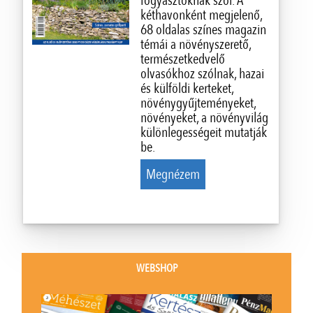
fogyasztóknak szól. A
kéthavonként megjelenő,
68 oldalas színes magazin
témái a növényszerető,
természetkedvelő
olvasókhoz szólnak, hazai
és külföldi kerteket,
növénygyűjteményeket,
növényeket, a növényvilág
különlegességeit mutatják
be.
Megnézem
WEBSHOP