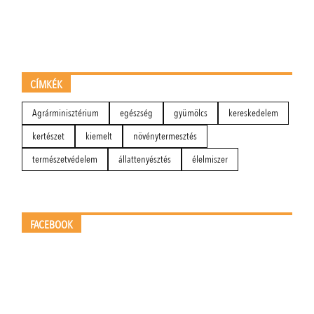
CÍMKÉK
Agrárminisztérium
egészség
gyümölcs
kereskedelem
kertészet
kiemelt
növénytermesztés
természetvédelem
állattenyésztés
élelmiszer
FACEBOOK