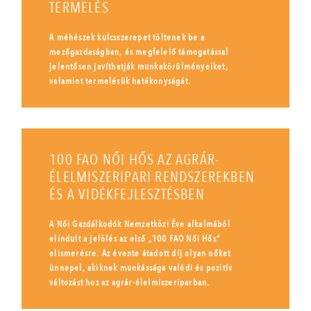
TERMELÉS
A méhészek kulcsszerepet töltenek be a
mezőgazdaságban, és megfelelő támogatással
jelentősen javíthatják munkakörülményeiket,
valamint termelésük hatékonyságát.
100 FAO NŐI HŐS AZ AGRÁR-
ÉLELMISZERIPARI RENDSZEREKBEN
ÉS A VIDÉKFEJLESZTÉSBEN
A Női Gazdálkodók Nemzetközi Éve alkalmából
elindult a jelölés az első „100 FAO Női Hős”
elismerésre. Az évente átadott díj olyan nőket
ünnepel, akiknek munkássága valódi és pozitív
változást hoz az agrár-élelmiszeriparban.