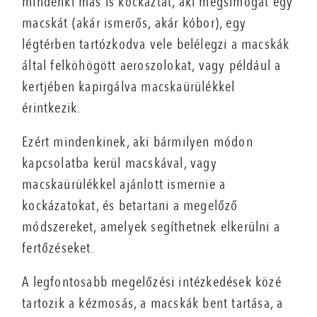
mindenki más is kockáztat, aki megsimogat egy
macskát (akár ismerős, akár kóbor), egy
légtérben tartózkodva vele belélegzi a macskák
által felköhögött aeroszolokat, vagy például a
kertjében kapirgálva macskaürülékkel
érintkezik.
Ezért mindenkinek, aki bármilyen módon
kapcsolatba kerül macskával, vagy
macskaürülékkel ajánlott ismernie a
kockázatokat, és betartani a megelőző
módszereket, amelyek segíthetnek elkerülni a
fertőzéseket.
A legfontosabb megelőzési intézkedések közé
tartozik a kézmosás, a macskák bent tartása, a