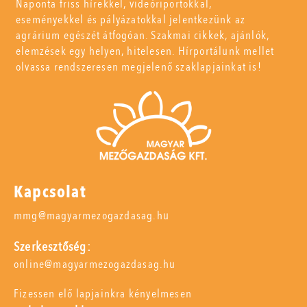
Naponta friss hírekkel, videóriportokkal,
eseményekkel és pályázatokkal jelentkezünk az
agrárium egészét átfogóan. Szakmai cikkek, ajánlók,
elemzések egy helyen, hitelesen. Hírportálunk mellet
olvassa rendszeresen megjelenő szaklapjainkat is!
Kapcsolat
mmg@magyarmezogazdasag.hu
Szerkesztőség:
online@magyarmezogazdasag.hu
Fizessen elő lapjainkra kényelmesen