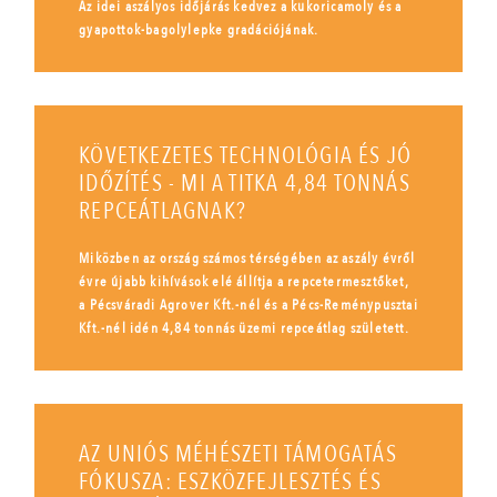
Az idei aszályos időjárás kedvez a kukoricamoly és a
gyapottok-bagolylepke gradációjának.
KÖVETKEZETES TECHNOLÓGIA ÉS JÓ
IDŐZÍTÉS - MI A TITKA 4,84 TONNÁS
REPCEÁTLAGNAK?
Miközben az ország számos térségében az aszály évről
évre újabb kihívások elé állítja a repcetermesztőket,
a Pécsváradi Agrover Kft.-nél és a Pécs-Reménypusztai
Kft.-nél idén 4,84 tonnás üzemi repceátlag született.
AZ UNIÓS MÉHÉSZETI TÁMOGATÁS
FÓKUSZA: ESZKÖZFEJLESZTÉS ÉS