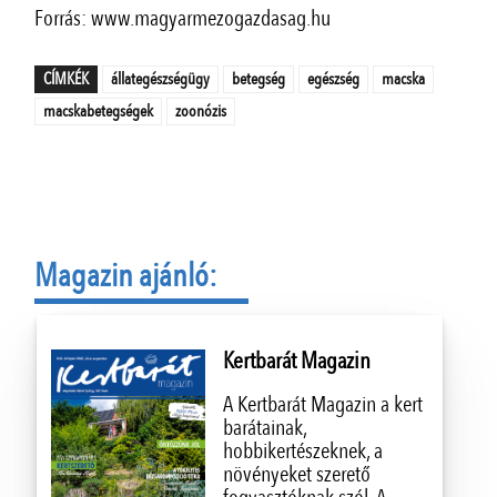
Forrás: www.magyarmezogazdasag.hu
CÍMKÉK
állategészségügy
betegség
egészség
macska
macskabetegségek
zoonózis
Magazin ajánló:
Kertbarát Magazin
A Kertbarát Magazin a kert
barátainak,
hobbikertészeknek, a
növényeket szerető