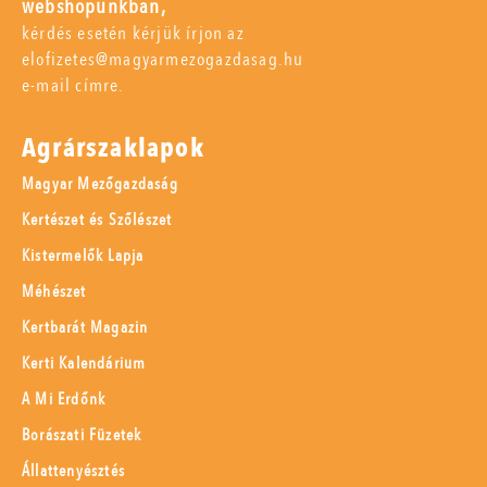
webshopunkban,
kérdés esetén kérjük írjon az
elofizetes@magyarmezogazdasag.hu
e-mail címre.
Agrárszaklapok
Magyar Mezőgazdaság
Kertészet és Szőlészet
Kistermelők Lapja
Méhészet
Kertbarát Magazin
Kerti Kalendárium
A Mi Erdőnk
Borászati Füzetek
Állattenyésztés