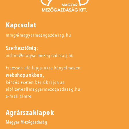
Kapcsolat
mmg@magyarmezogazdasag.hu
Szerkesztőség:
online@magyarmezogazdasag.hu
Fizessen elő lapjainkra kényelmesen
webshopunkban,
kérdés esetén kérjük írjon az
elofizetes@magyarmezogazdasag.hu
e-mail címre.
Agrárszaklapok
Magyar Mezőgazdaság