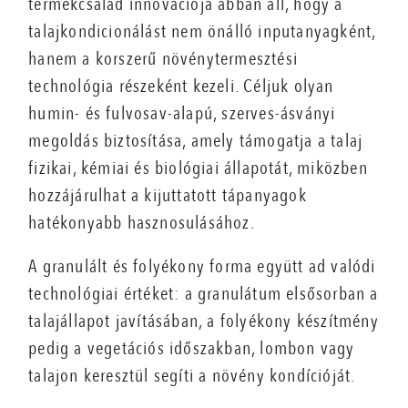
termékcsalád innovációja abban áll, hogy a
talajkondicionálást nem önálló inputanyagként,
hanem a korszerű növénytermesztési
technológia részeként kezeli. Céljuk olyan
humin- és fulvosav-alapú, szerves-ásványi
megoldás biztosítása, amely támogatja a talaj
fizikai, kémiai és biológiai állapotát, miközben
hozzájárulhat a kijuttatott tápanyagok
hatékonyabb hasznosulásához.
A granulált és folyékony forma együtt ad valódi
technológiai értéket: a granulátum elsősorban a
talajállapot javításában, a folyékony készítmény
pedig a vegetációs időszakban, lombon vagy
talajon keresztül segíti a növény kondícióját.