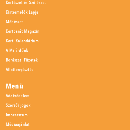
Kertészet és Szőlészet
Kistermelők Lapja
Méhészet
Kertbarát Magazin
Kerti Kalendárium
A Mi Erdőnk
Borászati Füzetek
Állattenyésztés
Menü
Adatvédelem
Szerzői jogok
Impresszum
Médiaajánlat