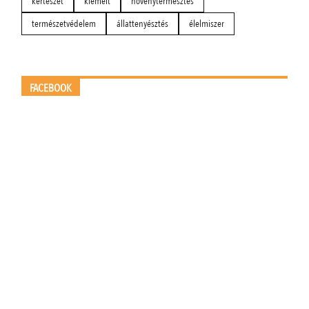
kertészet
kiemelt
növénytermesztés
természetvédelem
állattenyésztés
élelmiszer
FACEBOOK