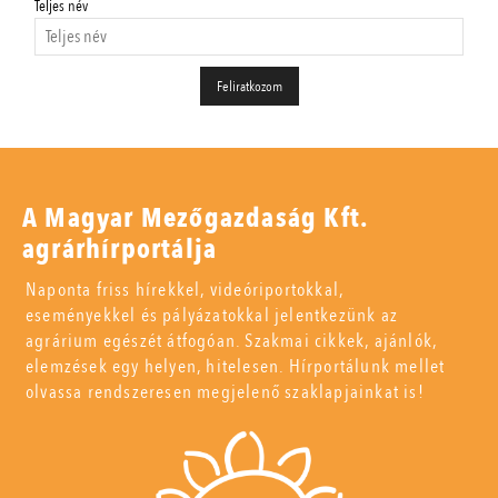
Teljes név
A Magyar Mezőgazdaság Kft.
agrárhírportálja
Naponta friss hírekkel, videóriportokkal,
eseményekkel és pályázatokkal jelentkezünk az
agrárium egészét átfogóan. Szakmai cikkek, ajánlók,
elemzések egy helyen, hitelesen. Hírportálunk mellet
olvassa rendszeresen megjelenő szaklapjainkat is!