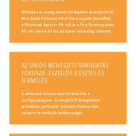
Miközben az ország számos térségében az aszály évről
évre újabb kihívások elé állítja a repcetermesztőket,
a Pécsváradi Agrover Kft.-nél és a Pécs-Reménypusztai
Kft.-nél idén 4,84 tonnás üzemi repceátlag született.
AZ UNIÓS MÉHÉSZETI TÁMOGATÁS
FÓKUSZA: ESZKÖZFEJLESZTÉS ÉS
TERMELÉS
A méhészek kulcsszerepet töltenek be a
mezőgazdaságban, és megfelelő támogatással
jelentősen javíthatják munkakörülményeiket,
valamint termelésük hatékonyságát.