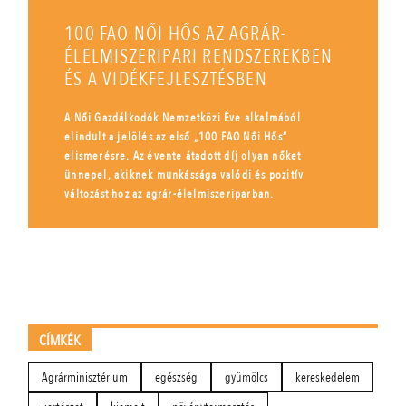
100 FAO NŐI HŐS AZ AGRÁR-
ÉLELMISZERIPARI RENDSZEREKBEN
ÉS A VIDÉKFEJLESZTÉSBEN
A Női Gazdálkodók Nemzetközi Éve alkalmából
elindult a jelölés az első „100 FAO Női Hős”
elismerésre. Az évente átadott díj olyan nőket
ünnepel, akiknek munkássága valódi és pozitív
változást hoz az agrár-élelmiszeriparban.
CÍMKÉK
Agrárminisztérium
egészség
gyümölcs
kereskedelem