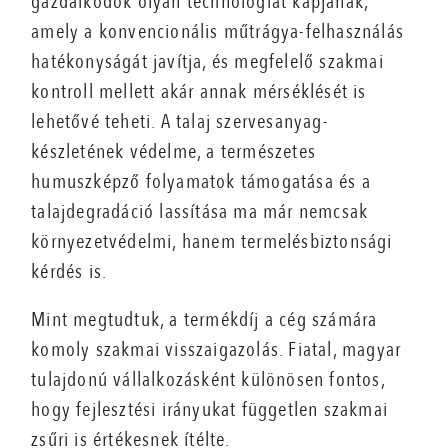
gazdálkodók olyan technológiát kapjanak,
amely a konvencionális műtrágya-felhasználás
hatékonyságát javítja, és megfelelő szakmai
kontroll mellett akár annak mérséklését is
lehetővé teheti. A talaj szervesanyag-
készletének védelme, a természetes
humuszképző folyamatok támogatása és a
talajdegradáció lassítása ma már nemcsak
környezetvédelmi, hanem termelésbiztonsági
kérdés is.
Mint megtudtuk, a termékdíj a cég számára
komoly szakmai visszaigazolás. Fiatal, magyar
tulajdonú vállalkozásként különösen fontos,
hogy fejlesztési irányukat független szakmai
zsűri is értékesnek ítélte.