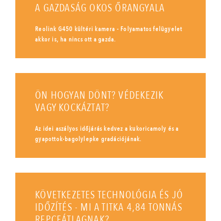
A GAZDASÁG OKOS ŐRANGYALA
Reolink G450 kültéri kamera - Folyamatos felügyelet
akkor is, ha nincs ott a gazda.
ÖN HOGYAN DÖNT? VÉDEKEZIK
VAGY KOCKÁZTAT?
Az idei aszályos időjárás kedvez a kukoricamoly és a
gyapottok-bagolylepke gradációjának.
KÖVETKEZETES TECHNOLÓGIA ÉS JÓ
IDŐZÍTÉS - MI A TITKA 4,84 TONNÁS
REPCEÁTLAGNAK?