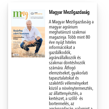
Magyar Mezőgazdaság
A Magyar Mezőgazdaság a
magyar agrárium
meghatározó szakmai
magazinja. Több mint 80
éve nyújt hiteles
információkat a
gazdálkodók,
agrárvállalkozók és
szakmai döntéshozók
számára. Átfogó
elemzéseket, gyakorlati
tapasztalatokat és
szakértői véleményeket
közöl a növénytermesztés,
az állattenyésztés, a
kertészet, a szőlő- és
bortermelés, az
agrárgazdaság, valamint a