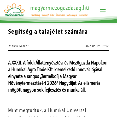
magyarmezogazdasag.hu
Gazdaság
Növény
Állat
Élelmiszer
Technológia
Természet
Segítség a talajélet számára
·Viniczai Sándor
2026.05.19. 19:02
A XXXII. Alföldi Állattenyésztési és Mezőgazda Napokon
a Humikal Agro Trade Kft. kiemelkedő innovációjával
elnyerte a rangos „Termékdíj a Magyar
Növénytermesztésért 2026” Nagydíjat. Az elismerés
mögött nagyon sok fejlesztés és munka áll.
Mint megtudtuk, a Humikal Universal